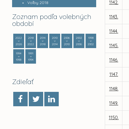
1142.
Voľby 2018
Zoznam podľa volebných
1143.
období
1144.
2022
2018
2014
2010
2006
2002
1998
2026
2022
2018
2014
2010
2006
2002
1145.
1994
1991
1146.
1998
1994
1147.
Zdieľať
1148.
1149.
1150.