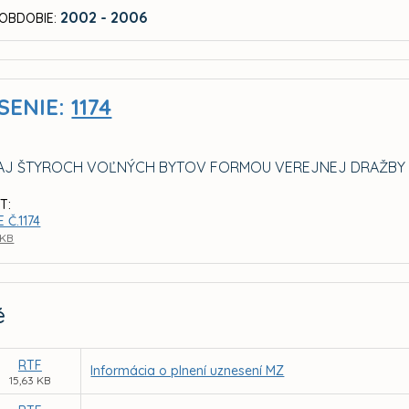
2002 - 2006
OBDOBIE:
SENIE:
1174
AJ ŠTYROCH VOĽNÝCH BYTOV FORMOU VEREJNEJ DRAŽBY
T:
 Č.1174
 KB
é
RTF
Informácia o plnení uznesení MZ
15,63 KB