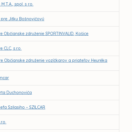
T.A., spol. s r.o.
 pre Jitku Bošnovičovú
pre Občianske združenie SPORTINVALID, Košice
 CLC, s.r.o.
pre Občianske združenie vozíčkarov a priateľov Heuréka
Emcar
erta Duchonoviča
efa Szilasiho – SZILCAR
r.o.