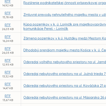
RTF
Rozšírenie podnikateľskej činnosti príspevkovej org
14,92 KB
RTF
Zmluvné prevody nehnuteľného majetku mesta v uží
15,78 KB
Kúpa pozemkov v k. ú. Lorinčík pre majetkovopráv
RTF
komunikácie Pereš – Lorinčík
26,03 KB
RTF
Zámena pozemkov v k.ú. Huštáky medzi Mestom Koši
16,24 KB
RTF
Dlhodobý prenájom majetku mesta Košice v k. ú. Če
26,03 KB
RTF
Odpredaj voľného nebytového priestoru na ul. Jarná
12,93 KB
RTF
Odpredaj nebytového priestoru na ul. Južná trieda 7 
13,32 KB
RTF
Odpredaj nebytového priestoru na ul. Kováčska 21 p
14,47 KB
RTF
Odpredaj nebytového priestoru na ul. Mäsiarska 26
13,67 KB