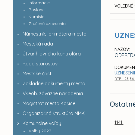
Informácie
VOLEBNÉ 
Poslanci
Komisie
Zrušené uznesenia
Námestníci primátora mesta
UZNE
Mestská rada
NÁZOV:
Útvar hlavného kontrolóra
ODPRED
Rada starostov
DOKUMEN
UZNESENIE
Mestské časti
RTF - 23,36
Základné dokumenty mesta
Všeob. záväzné nariadenia
Ostatn
Magistrát mesta Košice
Organizačná štruktúra MMK
1141.
Komunálne voľby
Voľby 2022