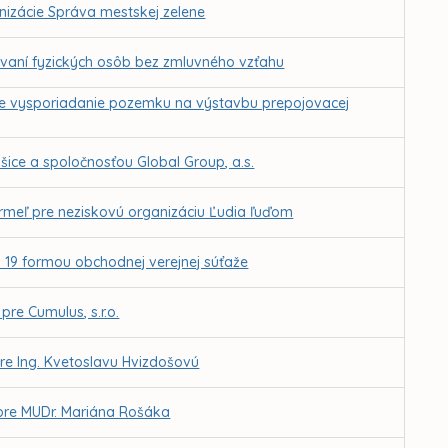
anizácie Správa mestskej zelene
vaní fyzických osôb bez zmluvného vzťahu
ne vysporiadanie pozemku na výstavbu prepojovacej
ce a spoločnosťou Global Group, a.s.
rmeľ pre neziskovú organizáciu Ľudia ľuďom
 19 formou obchodnej verejnej súťaže
pre Cumulus, s.r.o.
re Ing. Kvetoslavu Hvizdošovú
 pre MUDr. Mariána Rošáka