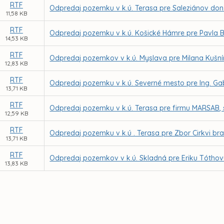
RTF
Odpredaj pozemku v k.ú. Terasa pre Saleziánov don
11,58 KB
RTF
Odpredaj pozemku v k.ú. Košické Hámre pre Pavla B
14,53 KB
RTF
Odpredaj pozemkov v k.ú. Myslava pre Milana Kušní
12,83 KB
RTF
Odpredaj pozemku v k.ú. Severné mesto pre Ing. Gab
13,71 KB
RTF
Odpredaj pozemku v k.ú. Terasa pre firmu MARSAB, s.
12,59 KB
RTF
Odpredaj pozemku v k.ú . Terasa pre Zbor Cirkvi bra
13,71 KB
RTF
Odpredaj pozemkov v k.ú. Skladná pre Eriku Tótho
13,83 KB