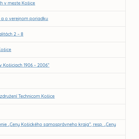
h v meste Košice
e a o verejnom poriadku
itách 2 – 8
Košice
i v Košiciach 1906 – 2006“
združení Technicom Košice
enie „Ceny Košického samosprávneho kraja“, resp. „Ceny