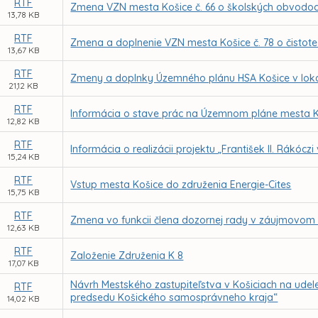
RTF
Zmena VZN mesta Košice č. 66 o školských obvodoc
13,78 KB
RTF
Zmena a doplnenie VZN mesta Košice č. 78 o čistot
13,67 KB
RTF
Zmeny a doplnky Územného plánu HSA Košice v lokal
21,12 KB
RTF
Informácia o stave prác na Územnom pláne mesta 
12,82 KB
RTF
Informácia o realizácii projektu „František II. Rákócz
15,24 KB
RTF
Vstup mesta Košice do združenia Energie-Cites
15,75 KB
RTF
Zmena vo funkcii člena dozornej rady v záujmovom 
12,63 KB
RTF
Založenie Združenia K 8
17,07 KB
Návrh Mestského zastupiteľstva v Košiciach na udel
RTF
predsedu Košického samosprávneho kraja“
14,02 KB