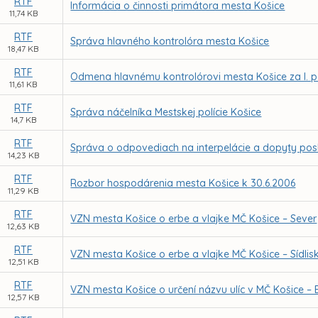
RTF
Informácia o činnosti primátora mesta Košice
11,74 KB
RTF
Správa hlavného kontrolóra mesta Košice
18,47 KB
RTF
Odmena hlavnému kontrolórovi mesta Košice za I. p
11,61 KB
RTF
Správa náčelníka Mestskej polície Košice
14,7 KB
RTF
Správa o odpovediach na interpelácie a dopyty po
14,23 KB
RTF
Rozbor hospodárenia mesta Košice k 30.6.2006
11,29 KB
RTF
VZN mesta Košice o erbe a vlajke MČ Košice – Sever
12,63 KB
RTF
VZN mesta Košice o erbe a vlajke MČ Košice – Sídli
12,51 KB
RTF
VZN mesta Košice o určení názvu ulíc v MČ Košice –
12,57 KB