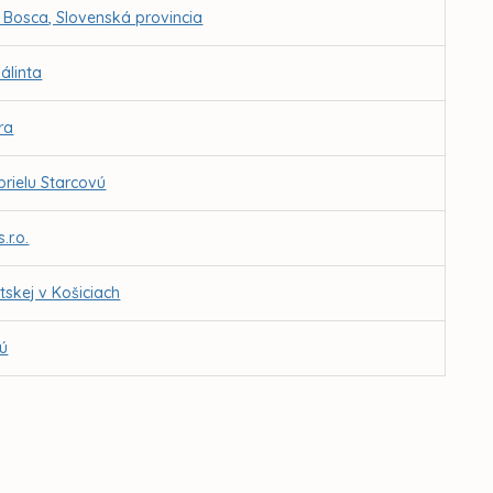
 Bosca, Slovenská provincia
álinta
ra
rielu Starcovú
r.o.
tskej v Košiciach
vú