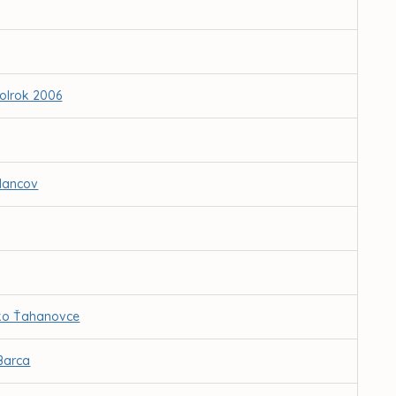
olrok 2006
slancov
sko Ťahanovce
 Barca