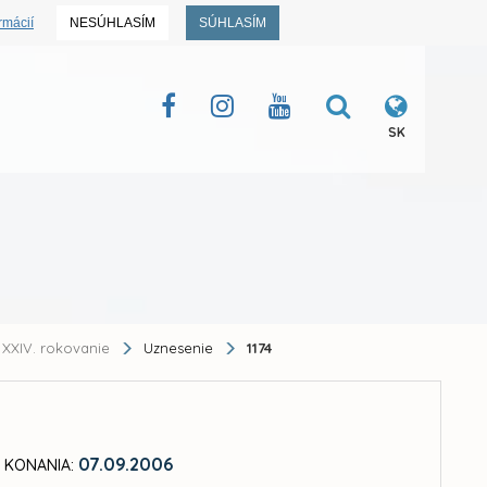
rmácií
NESÚHLASÍM
SÚHLASÍM
SK
XXIV. rokovanie
Uznesenie
1174
07.09.2006
 KONANIA: