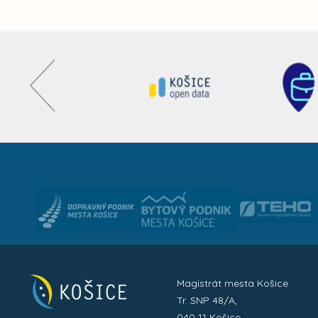
Magistrát mesta Košice
Tr. SNP 48/A,
040 11 Košice