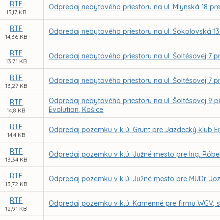
RTF
Odpredaj nebytového priestoru na ul. Mlynská 18 pre M.
13,17 KB
RTF
Odpredaj nebytového priestoru na ul. Sokolovská 13
14,36 KB
RTF
Odpredaj nebytového priestoru na ul. Šoltésovej 7 
13,71 KB
RTF
Odpredaj nebytového priestoru na ul. Šoltésovej 7 pre
13,27 KB
Odpredaj nebytového priestoru na ul. Šoltésovej 9 
RTF
Evolution, Košice
14,8 KB
RTF
Odpredaj pozemku v k.ú. Grunt pre Jazdecký klub 
14,4 KB
RTF
Odpredaj pozemku v k.ú. Južné mesto pre Ing. Rób
13,34 KB
RTF
Odpredaj pozemku v k.ú. Južné mesto pre MUDr. Joz
13,72 KB
RTF
Odpredaj pozemku v k.ú. Kamenné pre firmu WGV, s.
12,91 KB