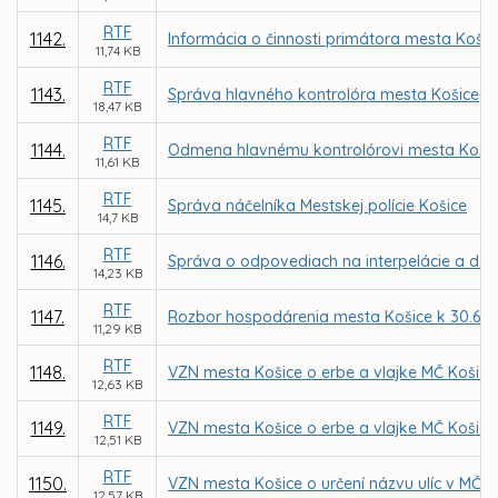
RTF
1142.
Informácia o činnosti primátora mesta Košic
11,74 KB
RTF
1143.
Správa hlavného kontrolóra mesta Košice
18,47 KB
RTF
1144.
Odmena hlavnému kontrolórovi mesta Košice
11,61 KB
RTF
1145.
Správa náčelníka Mestskej polície Košice
14,7 KB
RTF
1146.
Správa o odpovediach na interpelácie a do
14,23 KB
RTF
1147.
Rozbor hospodárenia mesta Košice k 30.6.2
11,29 KB
RTF
1148.
VZN mesta Košice o erbe a vlajke MČ Košice
12,63 KB
RTF
1149.
VZN mesta Košice o erbe a vlajke MČ Košice
12,51 KB
RTF
1150.
VZN mesta Košice o určení názvu ulíc v MČ K
12,57 KB