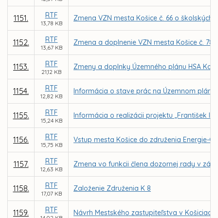
RTF
1151.
Zmena VZN mesta Košice č. 66 o školských 
13,78 KB
RTF
1152.
Zmena a doplnenie VZN mesta Košice č. 78 o
13,67 KB
RTF
1153.
Zmeny a doplnky Územného plánu HSA Košice 
21,12 KB
RTF
1154.
Informácia o stave prác na Územnom pláne
12,82 KB
RTF
1155.
Informácia o realizácii projektu „František II
15,24 KB
RTF
1156.
Vstup mesta Košice do združenia Energie-Ci
15,75 KB
RTF
1157.
Zmena vo funkcii člena dozornej rady v zá
12,63 KB
RTF
1158.
Založenie Združenia K 8
17,07 KB
RTF
1159.
Návrh Mestského zastupiteľstva v Košiciac
14,02 KB