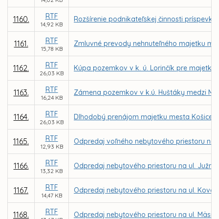
RTF
1160.
Rozšírenie podnikateľskej činnosti príspevk
14,92 KB
RTF
1161.
Zmluvné prevody nehnuteľného majetku mest
15,78 KB
RTF
1162.
Kúpa pozemkov v k. ú. Lorinčík pre majetko
26,03 KB
RTF
1163.
Zámena pozemkov v k.ú. Huštáky medzi Mest
16,24 KB
RTF
1164.
Dlhodobý prenájom majetku mesta Košice v k
26,03 KB
RTF
1165.
Odpredaj voľného nebytového priestoru na u
12,93 KB
RTF
1166.
Odpredaj nebytového priestoru na ul. Južná tr
13,32 KB
RTF
1167.
Odpredaj nebytového priestoru na ul. Kováč
14,47 KB
RTF
1168.
Odpredaj nebytového priestoru na ul. Mäsia