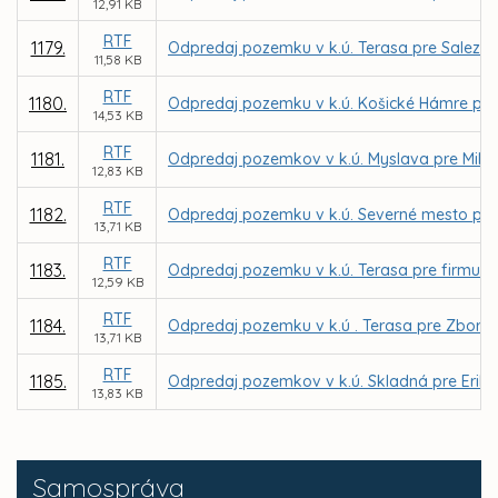
12,91 KB
RTF
1179.
Odpredaj pozemku v k.ú. Terasa pre Saleziá
11,58 KB
RTF
1180.
Odpredaj pozemku v k.ú. Košické Hámre pre 
14,53 KB
RTF
1181.
Odpredaj pozemkov v k.ú. Myslava pre Mila
12,83 KB
RTF
1182.
Odpredaj pozemku v k.ú. Severné mesto pre 
13,71 KB
RTF
1183.
Odpredaj pozemku v k.ú. Terasa pre firmu MA
12,59 KB
RTF
1184.
Odpredaj pozemku v k.ú . Terasa pre Zbor Cir
13,71 KB
RTF
1185.
Odpredaj pozemkov v k.ú. Skladná pre Erik
13,83 KB
Samospráva