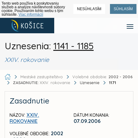
Tento web používa k poskytovaniu
služieb a analýze návštevnosti súbory
NESÚHLASÍM
SÚHLASÍM
cookie. Používaním tohto webu s tým
súhlasíte.
Viac informácií
Uznesenia:
1141 - 1185
XXIV. rokovanie
Mestské zastupiteľstvo
Volebné obdobie:
2002 - 2006
ZASADNUTIE:
XXIV. rokovanie
Uznesenie
1171
Zasadnutie
XXIV.
NÁZOV:
DÁTUM KONANIA:
ROKOVANIE
07.09.2006
2002
VOLEBNÉ OBDOBIE: