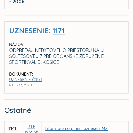
- 2006
UZNESENIE:
1171
NÁZOV:
ODPREDAJ NEBYTOVÉHO PRIESTORU NA UL.
ŠOLTÉSOVEJ 7 PRE OBČIANSKE ZDRUŽENIE
SPORTINVALID, KOŠICE
DOKUMENT:
UZNESENIE Č.1171
RTF - 13,71 KB
Ostatné
RTF
1141.
Informácia o plnení uznesení MZ
15,63 KB