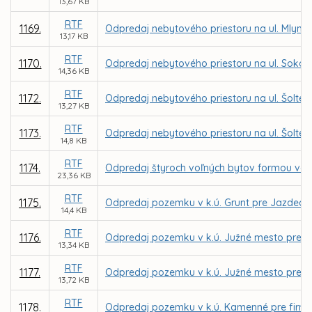
13,67 KB
RTF
1169.
Odpredaj nebytového priestoru na ul. Mlynská 1
13,17 KB
RTF
1170.
Odpredaj nebytového priestoru na ul. Sokol
14,36 KB
RTF
1172.
Odpredaj nebytového priestoru na ul. Šoltésov
13,27 KB
RTF
1173.
Odpredaj nebytového priestoru na ul. Šoltés
14,8 KB
RTF
1174.
Odpredaj štyroch voľných bytov formou vere
23,36 KB
RTF
1175.
Odpredaj pozemku v k.ú. Grunt pre Jazdeck
14,4 KB
RTF
1176.
Odpredaj pozemku v k.ú. Južné mesto pre I
13,34 KB
RTF
1177.
Odpredaj pozemku v k.ú. Južné mesto pre MU
13,72 KB
RTF
1178.
Odpredaj pozemku v k.ú. Kamenné pre firmu 