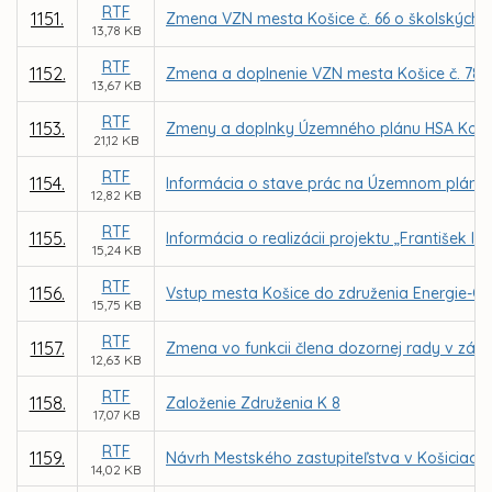
RTF
1151.
Zmena VZN mesta Košice č. 66 o školských 
13,78 KB
RTF
1152.
Zmena a doplnenie VZN mesta Košice č. 78 o
13,67 KB
RTF
1153.
Zmeny a doplnky Územného plánu HSA Košice 
21,12 KB
RTF
1154.
Informácia o stave prác na Územnom pláne
12,82 KB
RTF
1155.
Informácia o realizácii projektu „František II
15,24 KB
RTF
1156.
Vstup mesta Košice do združenia Energie-Ci
15,75 KB
RTF
1157.
Zmena vo funkcii člena dozornej rady v zá
12,63 KB
RTF
1158.
Založenie Združenia K 8
17,07 KB
RTF
1159.
Návrh Mestského zastupiteľstva v Košiciac
14,02 KB