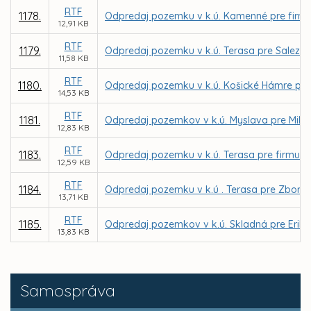
RTF
1178.
Odpredaj pozemku v k.ú. Kamenné pre firmu 
12,91 KB
RTF
1179.
Odpredaj pozemku v k.ú. Terasa pre Saleziá
11,58 KB
RTF
1180.
Odpredaj pozemku v k.ú. Košické Hámre pre 
14,53 KB
RTF
1181.
Odpredaj pozemkov v k.ú. Myslava pre Mila
12,83 KB
RTF
1183.
Odpredaj pozemku v k.ú. Terasa pre firmu MA
12,59 KB
RTF
1184.
Odpredaj pozemku v k.ú . Terasa pre Zbor Cir
13,71 KB
RTF
1185.
Odpredaj pozemkov v k.ú. Skladná pre Erik
13,83 KB
Samospráva