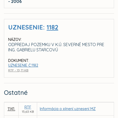
- 2006
UZNESENIE:
1182
NÁZOV:
ODPREDAJ POZEMKU V K.Ú. SEVERNÉ MESTO PRE
ING. GABRIELU STARCOVÚ
DOKUMENT:
UZNESENIE Č.1182
RTF - 13,71 KB
Ostatné
RTF
1141.
Informácia o plnení uznesení MZ
15,63 KB