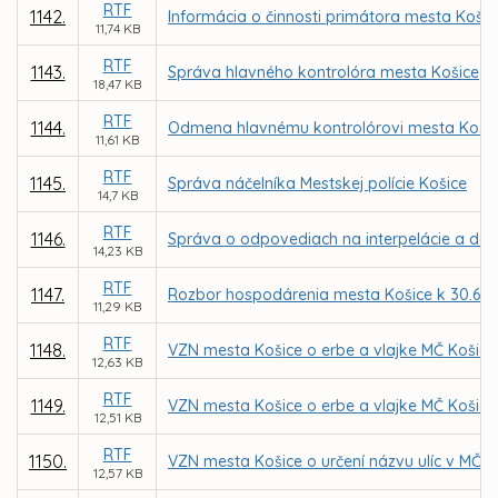
RTF
1142.
Informácia o činnosti primátora mesta Košic
11,74 KB
RTF
1143.
Správa hlavného kontrolóra mesta Košice
18,47 KB
RTF
1144.
Odmena hlavnému kontrolórovi mesta Košice
11,61 KB
RTF
1145.
Správa náčelníka Mestskej polície Košice
14,7 KB
RTF
1146.
Správa o odpovediach na interpelácie a do
14,23 KB
RTF
1147.
Rozbor hospodárenia mesta Košice k 30.6.2
11,29 KB
RTF
1148.
VZN mesta Košice o erbe a vlajke MČ Košice
12,63 KB
RTF
1149.
VZN mesta Košice o erbe a vlajke MČ Košice
12,51 KB
RTF
1150.
VZN mesta Košice o určení názvu ulíc v MČ K
12,57 KB