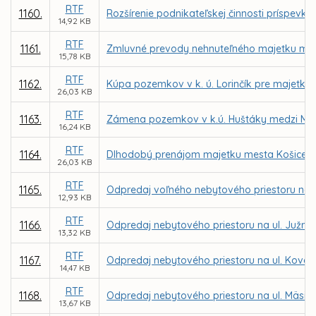
RTF
1160.
Rozšírenie podnikateľskej činnosti príspevk
14,92 KB
RTF
1161.
Zmluvné prevody nehnuteľného majetku mest
15,78 KB
RTF
1162.
Kúpa pozemkov v k. ú. Lorinčík pre majetko
26,03 KB
RTF
1163.
Zámena pozemkov v k.ú. Huštáky medzi Mest
16,24 KB
RTF
1164.
Dlhodobý prenájom majetku mesta Košice v k
26,03 KB
RTF
1165.
Odpredaj voľného nebytového priestoru na u
12,93 KB
RTF
1166.
Odpredaj nebytového priestoru na ul. Južná tr
13,32 KB
RTF
1167.
Odpredaj nebytového priestoru na ul. Kováč
14,47 KB
RTF
1168.
Odpredaj nebytového priestoru na ul. Mäsia
13,67 KB