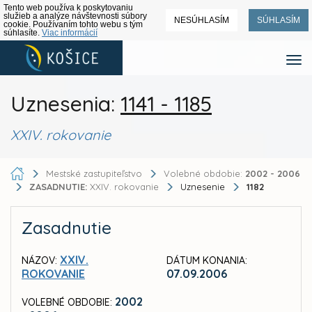
Tento web používa k poskytovaniu
služieb a analýze návštevnosti súbory
NESÚHLASÍM
SÚHLASÍM
cookie. Používaním tohto webu s tým
súhlasíte.
Viac informácií
Uznesenia:
1141 - 1185
XXIV. rokovanie
Mestské zastupiteľstvo
Volebné obdobie:
2002 - 2006
ZASADNUTIE:
XXIV. rokovanie
Uznesenie
1182
Zasadnutie
XXIV.
NÁZOV:
DÁTUM KONANIA:
ROKOVANIE
07.09.2006
2002
VOLEBNÉ OBDOBIE: