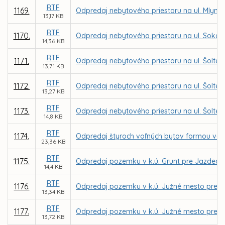
RTF
1169.
Odpredaj nebytového priestoru na ul. Mlynská 1
13,17 KB
RTF
1170.
Odpredaj nebytového priestoru na ul. Sokol
14,36 KB
RTF
1171.
Odpredaj nebytového priestoru na ul. Šoltés
13,71 KB
RTF
1172.
Odpredaj nebytového priestoru na ul. Šoltésov
13,27 KB
RTF
1173.
Odpredaj nebytového priestoru na ul. Šoltés
14,8 KB
RTF
1174.
Odpredaj štyroch voľných bytov formou vere
23,36 KB
RTF
1175.
Odpredaj pozemku v k.ú. Grunt pre Jazdeck
14,4 KB
RTF
1176.
Odpredaj pozemku v k.ú. Južné mesto pre I
13,34 KB
RTF
1177.
Odpredaj pozemku v k.ú. Južné mesto pre MU
13,72 KB