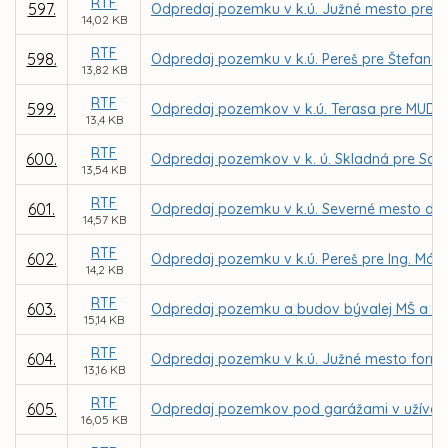
RTF
597.
Odpredaj pozemku v k.ú. Južné mesto pre In
14,02 KB
RTF
598.
Odpredaj pozemku v k.ú. Pereš pre Štefana 
13,82 KB
RTF
599.
Odpredaj pozemkov v k.ú. Terasa pre MUDr.
13,4 KB
RTF
600.
Odpredaj pozemkov v k. ú. Skladná pre Soň
13,54 KB
RTF
601.
Odpredaj pozemku v k.ú. Severné mesto do p
14,57 KB
RTF
602.
Odpredaj pozemku v k.ú. Pereš pre Ing. Már
14,2 KB
RTF
603.
Odpredaj pozemku a budov bývalej MŠ a DJ D
15,14 KB
RTF
604.
Odpredaj pozemku v k.ú. Južné mesto formou
13,16 KB
RTF
605.
Odpredaj pozemkov pod garážami v užívaní
16,05 KB