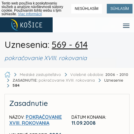
Tento web používa k poskytovaniu
služieb a analýze návštevnosti súbory
NESÚHLASÍM
SÚHLASÍM
cookie. Používaním tohto webu s tým
súhlasíte.
Viac informácií
Uznesenia:
569 - 614
pokračovanie XVIII. rokovania
Mestské zastupiteľstvo
Volebné obdobie:
2006 - 2010
ZASADNUTIE:
pokračovanie XVIII. rokovania
Uznesenie
584
Zasadnutie
POKRAČOVANIE
NÁZOV:
DÁTUM KONANIA:
XVIII. ROKOVANIA
11.09.2008