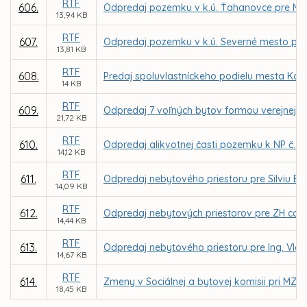
RTF
606.
Odpredaj pozemku v k.ú. Ťahanovce pre Mi
13,94 KB
RTF
607.
Odpredaj pozemku v k.ú. Severné mesto pr
13,81 KB
RTF
608.
Predaj spoluvlastníckeho podielu mesta Koši
14 KB
RTF
609.
Odpredaj 7 voľných bytov formou verejnej d
21,72 KB
RTF
610.
Odpredaj alikvotnej časti pozemku k NP č. 1, 
14,12 KB
RTF
611.
Odpredaj nebytového priestoru pre Silviu Ba
14,09 KB
RTF
612.
Odpredaj nebytových priestorov pre ZH compan
14,44 KB
RTF
613.
Odpredaj nebytového priestoru pre Ing. Vla
14,67 KB
RTF
614.
Zmeny v Sociálnej a bytovej komisii pri MZ v
18,45 KB