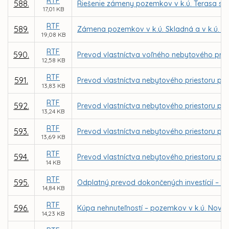
RTF
588.
Riešenie zámeny pozemkov v k.ú. Terasa s f
17,01 KB
RTF
589.
Zámena pozemkov v k.ú. Skladná a v k.ú. S
19,08 KB
RTF
590.
Prevod vlastníctva voľného nebytového pries
12,58 KB
RTF
591.
Prevod vlastníctva nebytového priestoru pre 
13,83 KB
RTF
592.
Prevod vlastníctva nebytového priestoru pre
13,24 KB
RTF
593.
Prevod vlastníctva nebytového priestoru pre
13,69 KB
RTF
594.
Prevod vlastníctva nebytového priestoru pre 
14 KB
RTF
595.
Odplatný prevod dokončených investícií – de
14,84 KB
RTF
596.
Kúpa nehnuteľností – pozemkov v k.ú. Nov
14,23 KB