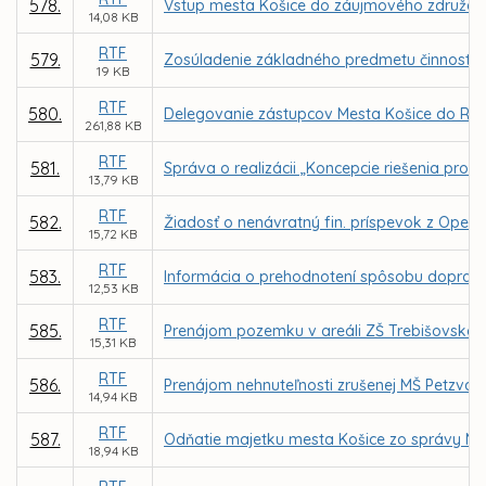
578.
Vstup mesta Košice do záujmového združe
14,08 KB
RTF
579.
Zosúladenie základného predmetu činnosti 
19 KB
RTF
580.
Delegovanie zástupcov Mesta Košice do Rady
261,88 KB
RTF
581.
Správa o realizácii „Koncepcie riešenia pr
13,79 KB
RTF
582.
Žiadosť o nenávratný fin. príspevok z O
15,72 KB
RTF
583.
Informácia o prehodnotení spôsobu dopravy v
12,53 KB
RTF
585.
Prenájom pozemku v areáli ZŠ Trebišovská 10
15,31 KB
RTF
586.
Prenájom nehnuteľnosti zrušenej MŠ Petzvalo
14,94 KB
RTF
587.
Odňatie majetku mesta Košice zo správy MČ
18,94 KB