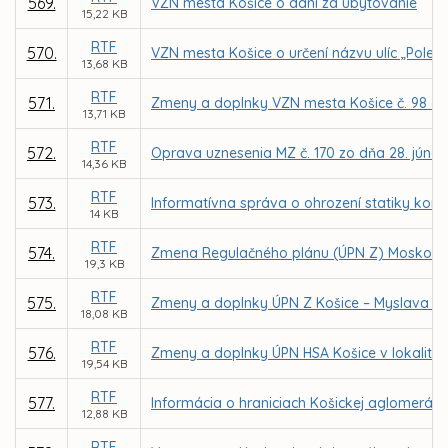
569.
VZN mesta Košice o dani za ubytovanie
15,22 KB
RTF
570.
VZN mesta Košice o určení názvu ulíc „Pole
13,68 KB
RTF
571.
Zmeny a doplnky VZN mesta Košice č. 98 o mie
13,71 KB
RTF
572.
Oprava uznesenia MZ č. 170 zo dňa 28. júna
14,36 KB
RTF
573.
Informatívna správa o ohrození statiky komu
14 KB
RTF
574.
Zmena Regulačného plánu (ÚPN Z) Moskovsk
19,3 KB
RTF
575.
Zmeny a doplnky ÚPN Z Košice – Myslava v lok
18,08 KB
RTF
576.
Zmeny a doplnky ÚPN HSA Košice v lokalitác
19,54 KB
RTF
577.
Informácia o hraniciach Košickej aglomeráci
12,88 KB
RTF