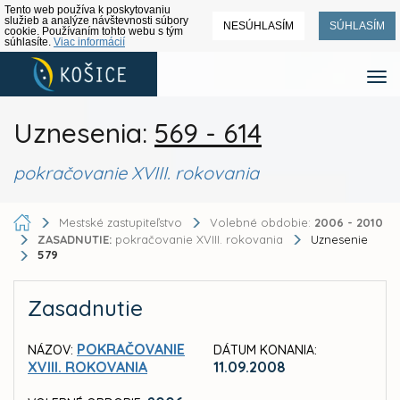
Tento web používa k poskytovaniu
služieb a analýze návštevnosti súbory
NESÚHLASÍM
SÚHLASÍM
cookie. Používaním tohto webu s tým
súhlasíte.
Viac informácií
Uznesenia:
569 - 614
pokračovanie XVIII. rokovania
Mestské zastupiteľstvo
Volebné obdobie:
2006 - 2010
ZASADNUTIE:
pokračovanie XVIII. rokovania
Uznesenie
579
Zasadnutie
POKRAČOVANIE
NÁZOV:
DÁTUM KONANIA:
XVIII. ROKOVANIA
11.09.2008