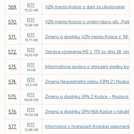
RTF
569.
VZN mesta Košice o dani za ubytovanie
15,22 KB
RTF
570.
VZN mesta Košice o určení názvu ulíc „Pole
13,68 KB
RTF
571.
Zmeny a doplnky VZN mesta Košice č. 98 o mie
13,71 KB
RTF
572.
Oprava uznesenia MZ č. 170 zo dňa 28. júna
14,36 KB
RTF
573.
Informatívna správa o ohrození statiky komu
14 KB
RTF
574.
Zmena Regulačného plánu (ÚPN Z) Moskovsk
19,3 KB
RTF
575.
Zmeny a doplnky ÚPN Z Košice – Myslava v lok
18,08 KB
RTF
576.
Zmeny a doplnky ÚPN HSA Košice v lokalitác
19,54 KB
RTF
577.
Informácia o hraniciach Košickej aglomeráci
12,88 KB