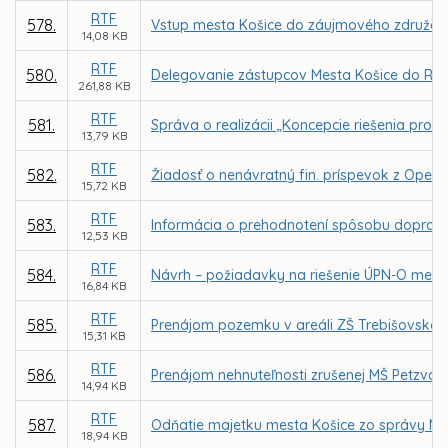
RTF
578.
Vstup mesta Košice do záujmového združe
14,08 KB
RTF
580.
Delegovanie zástupcov Mesta Košice do Rady
261,88 KB
RTF
581.
Správa o realizácii „Koncepcie riešenia pr
13,79 KB
RTF
582.
Žiadosť o nenávratný fin. príspevok z O
15,72 KB
RTF
583.
Informácia o prehodnotení spôsobu dopravy v
12,53 KB
RTF
584.
Návrh – požiadavky na riešenie ÚPN-O mest
16,84 KB
RTF
585.
Prenájom pozemku v areáli ZŠ Trebišovská 10
15,31 KB
RTF
586.
Prenájom nehnuteľnosti zrušenej MŠ Petzvalo
14,94 KB
RTF
587.
Odňatie majetku mesta Košice zo správy MČ
18,94 KB