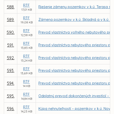
RTF
588.
Riešenie zámeny pozemkov v k.ú. Terasa s f
17,01 KB
RTF
589.
Zámena pozemkov v k.ú. Skladná a v k.ú. S
19,08 KB
RTF
590.
Prevod vlastníctva voľného nebytového pries
12,58 KB
RTF
591.
Prevod vlastníctva nebytového priestoru pre 
13,83 KB
RTF
592.
Prevod vlastníctva nebytového priestoru pre
13,24 KB
RTF
593.
Prevod vlastníctva nebytového priestoru pre
13,69 KB
RTF
594.
Prevod vlastníctva nebytového priestoru pre 
14 KB
RTF
595.
Odplatný prevod dokončených investícií – de
14,84 KB
RTF
596.
Kúpa nehnuteľností – pozemkov v k.ú. Nov
14,23 KB