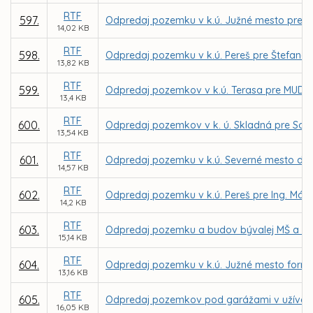
RTF
597.
Odpredaj pozemku v k.ú. Južné mesto pre In
14,02 KB
RTF
598.
Odpredaj pozemku v k.ú. Pereš pre Štefana 
13,82 KB
RTF
599.
Odpredaj pozemkov v k.ú. Terasa pre MUDr.
13,4 KB
RTF
600.
Odpredaj pozemkov v k. ú. Skladná pre Soň
13,54 KB
RTF
601.
Odpredaj pozemku v k.ú. Severné mesto do p
14,57 KB
RTF
602.
Odpredaj pozemku v k.ú. Pereš pre Ing. Már
14,2 KB
RTF
603.
Odpredaj pozemku a budov bývalej MŠ a DJ D
15,14 KB
RTF
604.
Odpredaj pozemku v k.ú. Južné mesto formou
13,16 KB
RTF
605.
Odpredaj pozemkov pod garážami v užívaní
16,05 KB