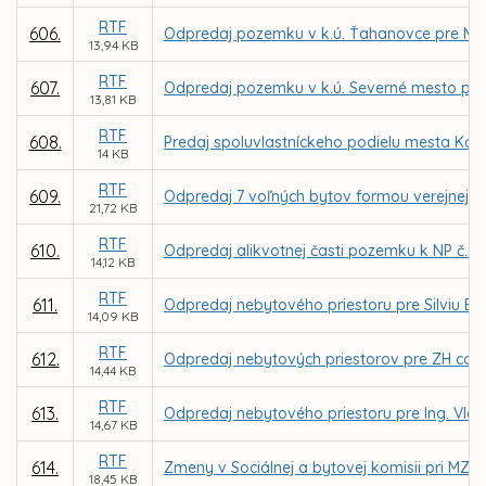
RTF
606.
Odpredaj pozemku v k.ú. Ťahanovce pre Mi
13,94 KB
RTF
607.
Odpredaj pozemku v k.ú. Severné mesto pr
13,81 KB
RTF
608.
Predaj spoluvlastníckeho podielu mesta Koši
14 KB
RTF
609.
Odpredaj 7 voľných bytov formou verejnej d
21,72 KB
RTF
610.
Odpredaj alikvotnej časti pozemku k NP č. 1, 
14,12 KB
RTF
611.
Odpredaj nebytového priestoru pre Silviu Ba
14,09 KB
RTF
612.
Odpredaj nebytových priestorov pre ZH compan
14,44 KB
RTF
613.
Odpredaj nebytového priestoru pre Ing. Vla
14,67 KB
RTF
614.
Zmeny v Sociálnej a bytovej komisii pri MZ v
18,45 KB