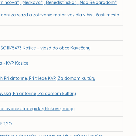
armincova“, „Meškova“, „Benediktínska“, „Nad Belogradom“
ani za vjazd a zotrvanie motor. vozidla v hist. časti mesta
 ŠC III/5473 Košice – vjazd do obce Kavečany
 - KVP Košice
Pri cintoríne, Pri triede KVP, Za domom kultúry
ská, Pri cintoríne, Za domom kultúry
pracovanie strategickej hlukovej mapy
ENERGO