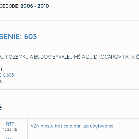
2006 - 2010
OBDOBIE:
SENIE:
603
J POZEMKU A BUDOV BÝVALEJ MŠ A DJ DROCÁROV PARK Č. 2
T:
E Č.603
KB
é
RTF
VZN mesta Košice o dani za ubytovanie
15,22 KB