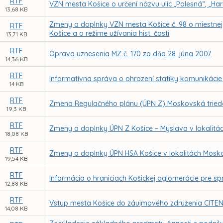
RTF
VZN mesta Košice o určení názvu ulíc „Polesná“, „H
13,68 KB
Zmeny a doplnky VZN mesta Košice č. 98 o miestnej d
RTF
Košice a o režime užívania hist. časti
13,71 KB
RTF
Oprava uznesenia MZ č. 170 zo dňa 28. júna 2007
14,36 KB
RTF
Informatívna správa o ohrození statiky komunikácie
14 KB
RTF
Zmena Regulačného plánu (ÚPN Z) Moskovská trieda
19,3 KB
RTF
Zmeny a doplnky ÚPN Z Košice – Myslava v lokalitách 
18,08 KB
RTF
Zmeny a doplnky ÚPN HSA Košice v lokalitách Moskov
19,54 KB
RTF
Informácia o hraniciach Košickej aglomerácie pre s
12,88 KB
RTF
Vstup mesta Košice do záujmového združenia CIT
14,08 KB