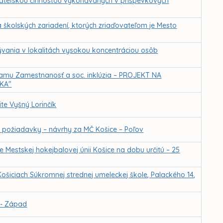
kateľskou činnosťou vykonávaných v príspevkových
školských zariadení, ktorých zriaďovateľom je Mesto
bývania v lokalitách vysokou koncentráciou osôb
gramu Zamestnanosť a soc. inklúzia – PROJEKT NA
KA"
te Vyšný Lorinčík
 požiadavky – návrhy za MČ Košice – Poľov
 Mestskej hokejbalovej únii Košice na dobu určitú – 25
ošiciach Súkromnej strednej umeleckej škole, Palackého 14,
 - Západ