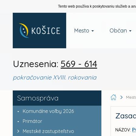
Tento web používa k poskytovaniu služieb a an
Mesto
Občan
Uznesenia:
569 - 614
pokračovanie XVIII. rokovania
Samospráva
Mests
Komunálne voľby 2026
Zasad
Primátor
P
NÁZOV:
Mestské zastupiteľstvo