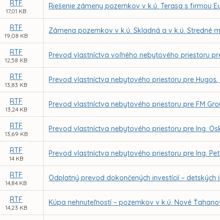
RTF
Riešenie zámeny pozemkov v k.ú. Terasa s firmou E
17,01 KB
RTF
Zámena pozemkov v k.ú. Skladná a v k.ú. Stredné 
19,08 KB
RTF
Prevod vlastníctva voľného nebytového priestoru pr
12,58 KB
RTF
Prevod vlastníctva nebytového priestoru pre Hugos, s
13,83 KB
RTF
Prevod vlastníctva nebytového priestoru pre FM Grou
13,24 KB
RTF
Prevod vlastníctva nebytového priestoru pre Ing. O
13,69 KB
RTF
Prevod vlastníctva nebytového priestoru pre Ing. Pe
14 KB
RTF
Odplatný prevod dokončených investícií – detských 
14,84 KB
RTF
Kúpa nehnuteľností – pozemkov v k.ú. Nové Ťahan
14,23 KB