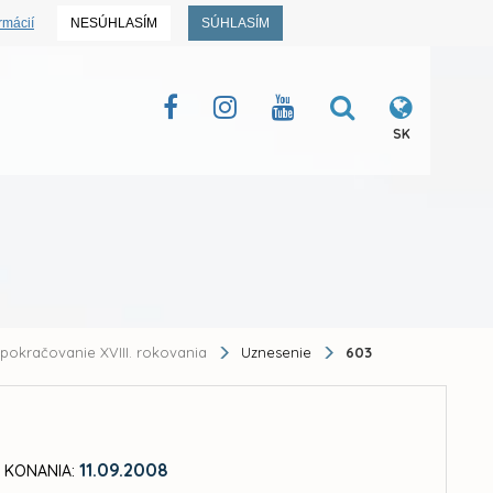
rmácií
NESÚHLASÍM
SÚHLASÍM
SK
pokračovanie XVIII. rokovania
Uznesenie
603
11.09.2008
 KONANIA: