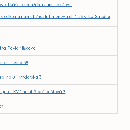
slava Tkáča a manželku Janu Tkáčovú
 celku na nehnuteľnosti Timonova ul. č. 25 v k.ú. Stredné
 Ing. Pavla Miškova
na ul. Letná 38
o. na ul. Hrnčiarska 3
agdu – KVD na ul. Stará baštová 2
ch