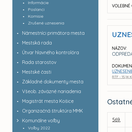
Informácie
VOLEBNÉ 
Poslanci
Komisie
Zrušené uznesenia
Námestníci primátora mesta
UZNE
Mestská rada
NÁZOV:
Útvar hlavného kontrolóra
ODPREDA
Rada starostov
DOKUMEN
UZNESENI
Mestské časti
RTF - 15,14 
Základné dokumenty mesta
Všeob. záväzné nariadenia
Ostatn
Magistrát mesta Košice
Organizačná štruktúra MMK
569.
Komunálne voľby
Voľby 2022