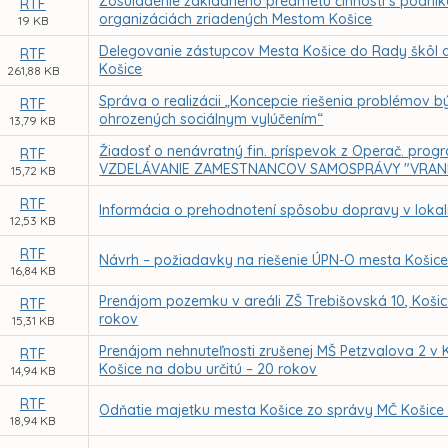
Zosúladenie základného predmetu činnosti s podni
RTF
organizáciách zriadených Mestom Košice
19 KB
Delegovanie zástupcov Mesta Košice do Rady škôl a 
RTF
Košice
261,88 KB
Správa o realizácii „Koncepcie riešenia problémov 
RTF
ohrozených sociálnym vylúčením“
13,79 KB
Žiadosť o nenávratný fin. príspevok z Operač. pro
RTF
VZDELÁVANIE ZAMESTNANCOV SAMOSPRÁVY "VRAN
15,72 KB
RTF
Informácia o prehodnotení spôsobu dopravy v lokali
12,53 KB
RTF
Návrh – požiadavky na riešenie ÚPN-O mesta Košice
16,84 KB
Prenájom pozemku v areáli ZŠ Trebišovská 10, Košice
RTF
rokov
15,31 KB
Prenájom nehnuteľnosti zrušenej MŠ Petzvalova 2 v K
RTF
Košice na dobu určitú – 20 rokov
14,94 KB
RTF
Odňatie majetku mesta Košice zo správy MČ Košice
18,94 KB