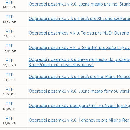
RTF
Odpredaj pozemku v k.ú. Južné mesto pre Ing. Stani
14,02 KB
RTF
Odpredaj pozemku v k.ú. Pereš pre Štefana Szekera
13,82 KB
RTF
Odpredaj pozemkov v k.ú. Terasa pre MUDr. Dušana
13,4 KB
RTF
Odpredaj pozemkov v k. ú. Skladná pre Soňu Lejko
13,54 KB
Odpredaj pozemku v k.ú. Severné mesto do podielové
RTF
Kateržábekovú a Líviu Kovátsovú
14,57 KB
RTF
Odpredaj pozemku v k.ú. Pereš pre Ing. Máriu Mole
14,2 KB
RTF
Odpredaj pozemku v k.ú. Južné mesto formou verejne
13,16 KB
RTF
Odpredaj pozemkov pod garážami v užívaní fyzick
16,05 KB
RTF
Odpredaj pozemku v k.ú. Ťahanovce pre Milana Re
13,94 KB