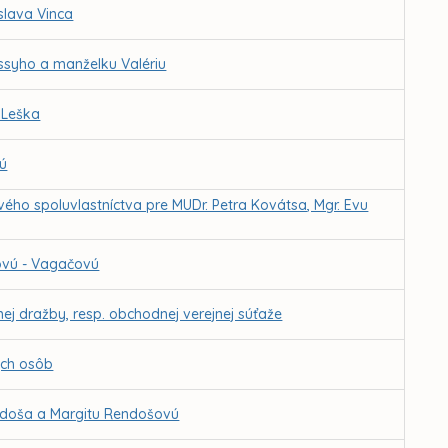
slava Vinca
ssyho a manželku Valériu
 Leška
vú
ho spoluvlastníctva pre MUDr. Petra Kovátsa, Mgr. Evu
covú - Vagačovú
j dražby, resp. obchodnej verejnej súťaže
ých osôb
ndoša a Margitu Rendošovú