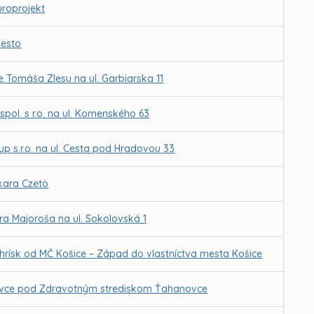
uroprojekt
mesto
e Tomáša Zlesu na ul. Garbiarska 11
pol. s r.o. na ul. Komenského 63
p s.r.o. na ul. Cesta pod Hradovou 33
skara Czetö
tra Majoroša na ul. Sokolovská 1
ihrísk od MČ Košice – Západ do vlastníctva mesta Košice
ovce pod Zdravotným strediskom Ťahanovce