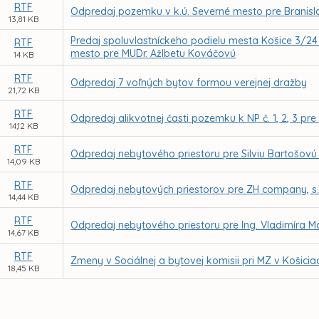
RTF
Odpredaj pozemku v k.ú. Severné mesto pre Brani
13,81 KB
Predaj spoluvlastníckeho podielu mesta Košice 3/24 k
RTF
mesto pre MUDr. Ažlbetu Kováčovú
14 KB
RTF
Odpredaj 7 voľných bytov formou verejnej dražby
21,72 KB
RTF
Odpredaj alikvotnej časti pozemku k NP č. 1, 2, 3 pre
14,12 KB
RTF
Odpredaj nebytového priestoru pre Silviu Bartošovú 
14,09 KB
RTF
Odpredaj nebytových priestorov pre ZH company, s.r.
14,44 KB
RTF
Odpredaj nebytového priestoru pre Ing. Vladimíra M
14,67 KB
RTF
Zmeny v Sociálnej a bytovej komisii pri MZ v Košicia
18,45 KB