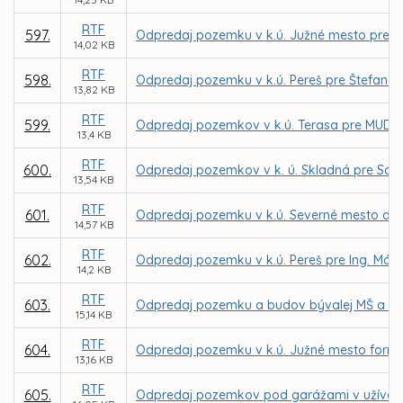
RTF
597.
Odpredaj pozemku v k.ú. Južné mesto pre In
14,02 KB
RTF
598.
Odpredaj pozemku v k.ú. Pereš pre Štefana 
13,82 KB
RTF
599.
Odpredaj pozemkov v k.ú. Terasa pre MUDr.
13,4 KB
RTF
600.
Odpredaj pozemkov v k. ú. Skladná pre Soň
13,54 KB
RTF
601.
Odpredaj pozemku v k.ú. Severné mesto do p
14,57 KB
RTF
602.
Odpredaj pozemku v k.ú. Pereš pre Ing. Már
14,2 KB
RTF
603.
Odpredaj pozemku a budov bývalej MŠ a DJ D
15,14 KB
RTF
604.
Odpredaj pozemku v k.ú. Južné mesto formou
13,16 KB
RTF
605.
Odpredaj pozemkov pod garážami v užívaní