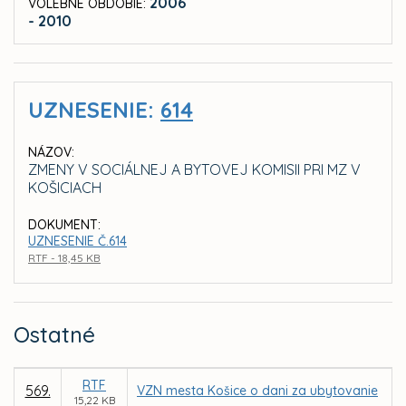
2006
VOLEBNÉ OBDOBIE:
- 2010
UZNESENIE:
614
NÁZOV:
ZMENY V SOCIÁLNEJ A BYTOVEJ KOMISII PRI MZ V
KOŠICIACH
DOKUMENT:
UZNESENIE Č.614
RTF - 18,45 KB
Ostatné
RTF
569.
VZN mesta Košice o dani za ubytovanie
15,22 KB