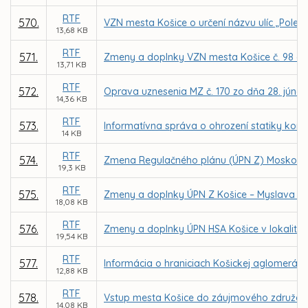
RTF
570.
VZN mesta Košice o určení názvu ulíc „Pole
13,68 KB
RTF
571.
Zmeny a doplnky VZN mesta Košice č. 98 o mie
13,71 KB
RTF
572.
Oprava uznesenia MZ č. 170 zo dňa 28. júna
14,36 KB
RTF
573.
Informatívna správa o ohrození statiky komu
14 KB
RTF
574.
Zmena Regulačného plánu (ÚPN Z) Moskovsk
19,3 KB
RTF
575.
Zmeny a doplnky ÚPN Z Košice – Myslava v lok
18,08 KB
RTF
576.
Zmeny a doplnky ÚPN HSA Košice v lokalitác
19,54 KB
RTF
577.
Informácia o hraniciach Košickej aglomeráci
12,88 KB
RTF
578.
Vstup mesta Košice do záujmového združe
14,08 KB