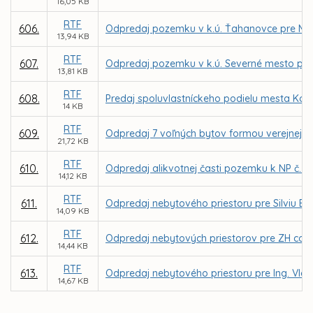
16,05 KB
RTF
606.
Odpredaj pozemku v k.ú. Ťahanovce pre Mi
13,94 KB
RTF
607.
Odpredaj pozemku v k.ú. Severné mesto pr
13,81 KB
RTF
608.
Predaj spoluvlastníckeho podielu mesta Koši
14 KB
RTF
609.
Odpredaj 7 voľných bytov formou verejnej d
21,72 KB
RTF
610.
Odpredaj alikvotnej časti pozemku k NP č. 1, 
14,12 KB
RTF
611.
Odpredaj nebytového priestoru pre Silviu Ba
14,09 KB
RTF
612.
Odpredaj nebytových priestorov pre ZH compan
14,44 KB
RTF
613.
Odpredaj nebytového priestoru pre Ing. Vla
14,67 KB