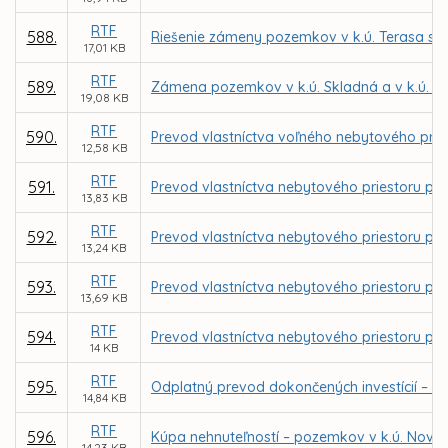
RTF
588.
Riešenie zámeny pozemkov v k.ú. Terasa s f
17,01 KB
RTF
589.
Zámena pozemkov v k.ú. Skladná a v k.ú. S
19,08 KB
RTF
590.
Prevod vlastníctva voľného nebytového pries
12,58 KB
RTF
591.
Prevod vlastníctva nebytového priestoru pre 
13,83 KB
RTF
592.
Prevod vlastníctva nebytového priestoru pre
13,24 KB
RTF
593.
Prevod vlastníctva nebytového priestoru pre
13,69 KB
RTF
594.
Prevod vlastníctva nebytového priestoru pre 
14 KB
RTF
595.
Odplatný prevod dokončených investícií – de
14,84 KB
RTF
596.
Kúpa nehnuteľností – pozemkov v k.ú. Nov
14,23 KB