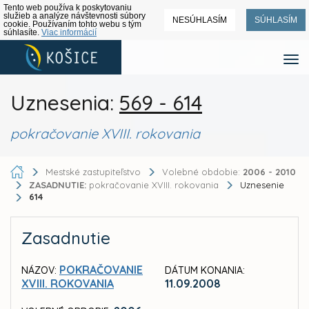
Tento web používa k poskytovaniu
služieb a analýze návštevnosti súbory
NESÚHLASÍM
SÚHLASÍM
cookie. Používaním tohto webu s tým
súhlasíte.
Viac informácií
Uznesenia:
569 - 614
pokračovanie XVIII. rokovania
Mestské zastupiteľstvo
Volebné obdobie:
2006 - 2010
ZASADNUTIE:
pokračovanie XVIII. rokovania
Uznesenie
614
Zasadnutie
POKRAČOVANIE
NÁZOV:
DÁTUM KONANIA:
XVIII. ROKOVANIA
11.09.2008