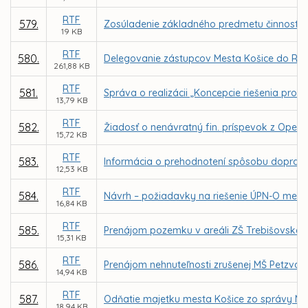
RTF
579.
Zosúladenie základného predmetu činnosti 
19 KB
RTF
580.
Delegovanie zástupcov Mesta Košice do Rady
261,88 KB
RTF
581.
Správa o realizácii „Koncepcie riešenia pr
13,79 KB
RTF
582.
Žiadosť o nenávratný fin. príspevok z O
15,72 KB
RTF
583.
Informácia o prehodnotení spôsobu dopravy v
12,53 KB
RTF
584.
Návrh – požiadavky na riešenie ÚPN-O mest
16,84 KB
RTF
585.
Prenájom pozemku v areáli ZŠ Trebišovská 10
15,31 KB
RTF
586.
Prenájom nehnuteľnosti zrušenej MŠ Petzvalo
14,94 KB
RTF
587.
Odňatie majetku mesta Košice zo správy MČ
18,94 KB