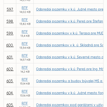
RTF
597.
Odpredaj pozemku v k.ú. Južné mesto pre In
14,02 KB
RTF
598.
Odpredaj pozemku v k.ú. Pereš pre Štefana 
13,82 KB
RTF
599.
Odpredaj pozemkov v k.ú. Terasa pre MUDr.
13,4 KB
RTF
600.
Odpredaj pozemkov v k. ú. Skladná pre Soň
13,54 KB
RTF
601.
Odpredaj pozemku v k.ú. Severné mesto do p
14,57 KB
RTF
602.
Odpredaj pozemku v k.ú. Pereš pre Ing. Már
14,2 KB
RTF
603.
Odpredaj pozemku a budov bývalej MŠ a DJ D
15,14 KB
RTF
604.
Odpredaj pozemku v k.ú. Južné mesto formou
13,16 KB
RTF
605.
Odpredaj pozemkov pod garážami v užívaní