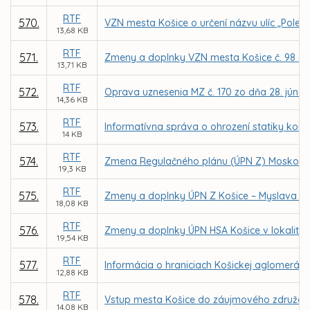
RTF
570.
VZN mesta Košice o určení názvu ulíc „Pole
13,68 KB
RTF
571.
Zmeny a doplnky VZN mesta Košice č. 98 o mie
13,71 KB
RTF
572.
Oprava uznesenia MZ č. 170 zo dňa 28. júna
14,36 KB
RTF
573.
Informatívna správa o ohrození statiky komu
14 KB
RTF
574.
Zmena Regulačného plánu (ÚPN Z) Moskovsk
19,3 KB
RTF
575.
Zmeny a doplnky ÚPN Z Košice – Myslava v lok
18,08 KB
RTF
576.
Zmeny a doplnky ÚPN HSA Košice v lokalitác
19,54 KB
RTF
577.
Informácia o hraniciach Košickej aglomeráci
12,88 KB
RTF
578.
Vstup mesta Košice do záujmového združe
14,08 KB