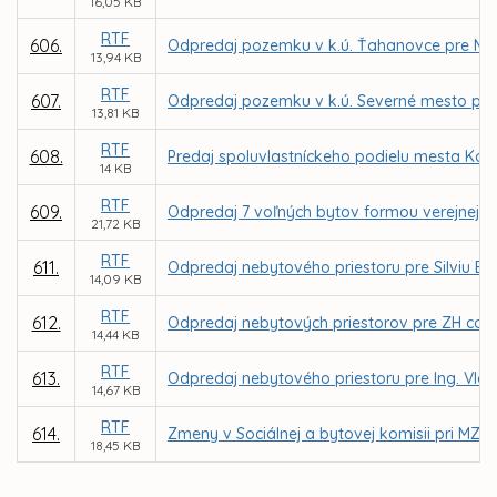
16,05 KB
RTF
606.
Odpredaj pozemku v k.ú. Ťahanovce pre Mi
13,94 KB
RTF
607.
Odpredaj pozemku v k.ú. Severné mesto pr
13,81 KB
RTF
608.
Predaj spoluvlastníckeho podielu mesta Koši
14 KB
RTF
609.
Odpredaj 7 voľných bytov formou verejnej d
21,72 KB
RTF
611.
Odpredaj nebytového priestoru pre Silviu Ba
14,09 KB
RTF
612.
Odpredaj nebytových priestorov pre ZH compan
14,44 KB
RTF
613.
Odpredaj nebytového priestoru pre Ing. Vla
14,67 KB
RTF
614.
Zmeny v Sociálnej a bytovej komisii pri MZ v
18,45 KB