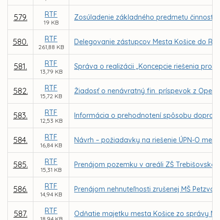
RTF
579.
Zosúladenie základného predmetu činnosti 
19 KB
RTF
580.
Delegovanie zástupcov Mesta Košice do Rady
261,88 KB
RTF
581.
Správa o realizácii „Koncepcie riešenia pr
13,79 KB
RTF
582.
Žiadosť o nenávratný fin. príspevok z O
15,72 KB
RTF
583.
Informácia o prehodnotení spôsobu dopravy v
12,53 KB
RTF
584.
Návrh – požiadavky na riešenie ÚPN-O mest
16,84 KB
RTF
585.
Prenájom pozemku v areáli ZŠ Trebišovská 10
15,31 KB
RTF
586.
Prenájom nehnuteľnosti zrušenej MŠ Petzvalo
14,94 KB
RTF
587.
Odňatie majetku mesta Košice zo správy MČ
18,94 KB