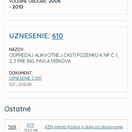
2006
VOLEBNÉ OBDOBIE:
- 2010
UZNESENIE:
610
NÁZOV:
ODPREDAJ ALIKVOTNEJ ČASTI POZEMKU K NP Č. 1,
2, 3 PRE ING. PAVLA MIŠKOVA
DOKUMENT:
UZNESENIE Č.610
RTF - 14,12 KB
Ostatné
RTF
569.
VZN mesta Košice o dani za ubytovanie
15,22 KB