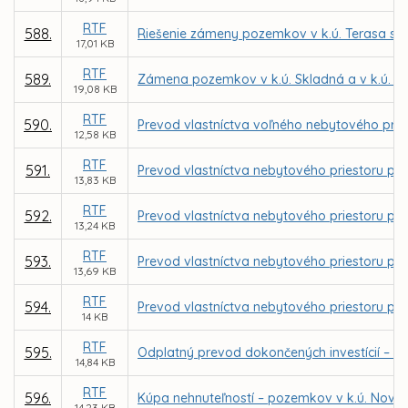
RTF
588.
Riešenie zámeny pozemkov v k.ú. Terasa s f
17,01 KB
RTF
589.
Zámena pozemkov v k.ú. Skladná a v k.ú. S
19,08 KB
RTF
590.
Prevod vlastníctva voľného nebytového pries
12,58 KB
RTF
591.
Prevod vlastníctva nebytového priestoru pre 
13,83 KB
RTF
592.
Prevod vlastníctva nebytového priestoru pre
13,24 KB
RTF
593.
Prevod vlastníctva nebytového priestoru pre
13,69 KB
RTF
594.
Prevod vlastníctva nebytového priestoru pre 
14 KB
RTF
595.
Odplatný prevod dokončených investícií – de
14,84 KB
RTF
596.
Kúpa nehnuteľností – pozemkov v k.ú. Nov
14,23 KB