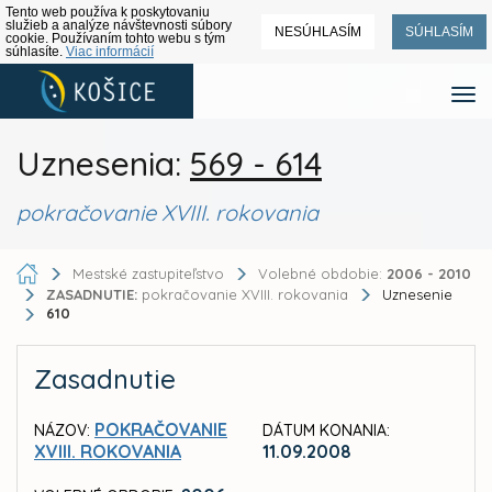
Tento web používa k poskytovaniu
služieb a analýze návštevnosti súbory
NESÚHLASÍM
SÚHLASÍM
cookie. Používaním tohto webu s tým
súhlasíte.
Viac informácií
Uznesenia:
569 - 614
pokračovanie XVIII. rokovania
Mestské zastupiteľstvo
Volebné obdobie:
2006 - 2010
ZASADNUTIE:
pokračovanie XVIII. rokovania
Uznesenie
610
Zasadnutie
POKRAČOVANIE
NÁZOV:
DÁTUM KONANIA:
XVIII. ROKOVANIA
11.09.2008