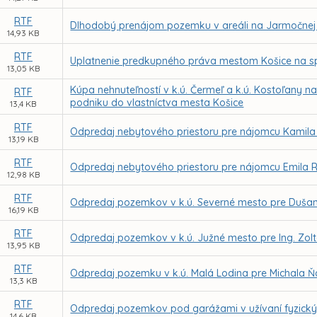
RTF
Dlhodobý prenájom pozemku v areáli na Jarmočnej ul
14,93 KB
RTF
Uplatnenie predkupného práva mestom Košice na spo
13,05 KB
Kúpa nehnuteľností v k.ú. Čermeľ a k.ú. Kostoľany 
RTF
podniku do vlastníctva mesta Košice
13,4 KB
RTF
Odpredaj nebytového priestoru pre nájomcu Kamila 
13,19 KB
RTF
Odpredaj nebytového priestoru pre nájomcu Emila Ri
12,98 KB
RTF
Odpredaj pozemkov v k.ú. Severné mesto pre Duš
16,19 KB
RTF
Odpredaj pozemkov v k.ú. Južné mesto pre Ing. Zoltá
13,95 KB
RTF
Odpredaj pozemku v k.ú. Malá Lodina pre Michala Ň
13,3 KB
RTF
Odpredaj pozemkov pod garážami v užívaní fyzick
14,6 KB