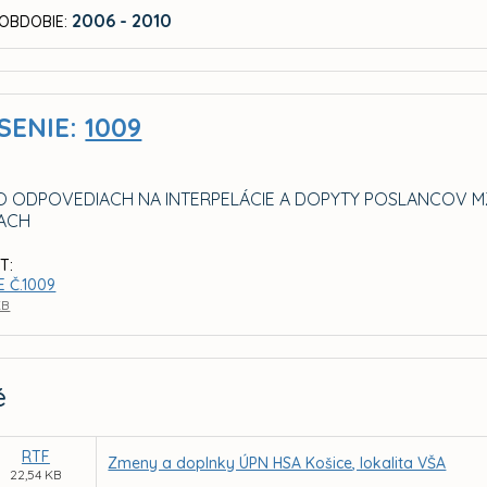
2006 - 2010
OBDOBIE:
SENIE:
1009
O ODPOVEDIACH NA INTERPELÁCIE A DOPYTY POSLANCOV MZ
IACH
T:
 Č.1009
KB
é
RTF
Zmeny a doplnky ÚPN HSA Košice, lokalita VŠA
22,54 KB