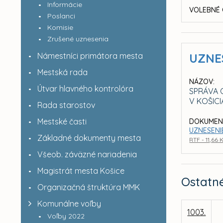
Informácie
VOLEBNÉ 
Poslanci
Komisie
Zrušené uznesenia
Námestníci primátora mesta
UZNE
Mestská rada
NÁZOV:
Útvar hlavného kontrolóra
SPRÁVA 
V KOŠIC
Rada starostov
Mestské časti
DOKUMEN
UZNESENIE
Základné dokumenty mesta
RTF - 11,66 
Všeob. záväzné nariadenia
Magistrát mesta Košice
Ostatn
Organizačná štruktúra MMK
Komunálne voľby
1003.
Voľby 2022