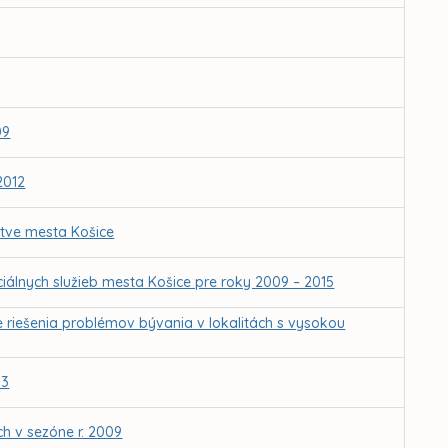
09
2012
ctve mesta Košice
iálnych služieb mesta Košice pre roky 2009 – 2015
e riešenia problémov bývania v lokalitách s vysokou
13
h v sezóne r. 2009