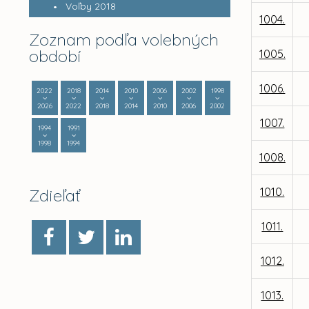
Voľby 2018
1004.
Zoznam podľa volebných
období
1005.
1006.
2022
2018
2014
2010
2006
2002
1998
2026
2022
2018
2014
2010
2006
2002
1007.
1994
1991
1998
1994
1008.
Zdieľať
1010.
1011.
1012.
1013.