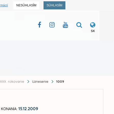
rmácií
NESÚHLASÍM
SÚHLASÍM
SK
XXX. rokovanie
Uznesenie
1009
15.12.2009
 KONANIA: