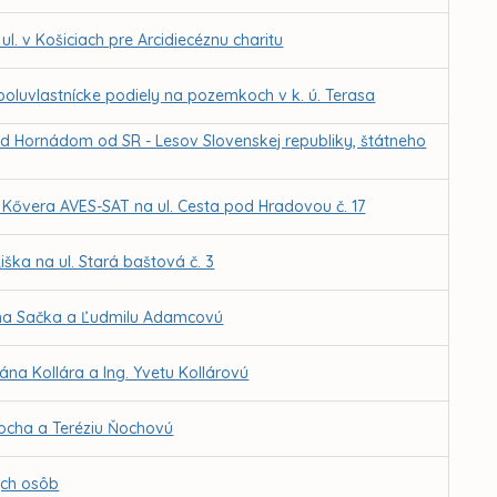
. v Košiciach pre Arcidiecéznu charitu
luvlastnícke podiely na pozemkoch v k. ú. Terasa
nad Hornádom od SR - Lesov Slovenskej republiky, štátneho
Kővera AVES-SAT na ul. Cesta pod Hradovou č. 17
ška na ul. Stará baštová č. 3
ana Sačka a Ľudmilu Adamcovú
na Kollára a Ing. Yvetu Kollárovú
ocha a Teréziu Ňochovú
ých osôb