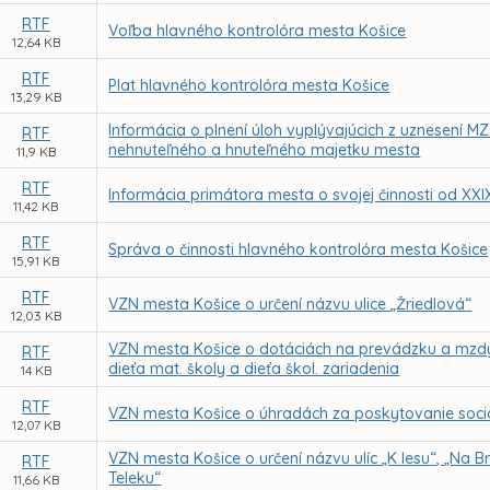
RTF
Voľba hlavného kontrolóra mesta Košice
12,64 KB
RTF
Plat hlavného kontrolóra mesta Košice
13,29 KB
Informácia o plnení úloh vyplývajúcich z uznesení M
RTF
nehnuteľného a hnuteľného majetku mesta
11,9 KB
RTF
Informácia primátora mesta o svojej činnosti od XX
11,42 KB
RTF
Správa o činnosti hlavného kontrolóra mesta Košice
15,91 KB
RTF
VZN mesta Košice o určení názvu ulice „Žriedlová“
12,03 KB
VZN mesta Košice o dotáciách na prevádzku a mzdy n
RTF
dieťa mat. školy a dieťa škol. zariadenia
14 KB
RTF
VZN mesta Košice o úhradách za poskytovanie soci
12,07 KB
VZN mesta Košice o určení názvu ulíc „K lesu“, „Na Br
RTF
Teleku“
11,66 KB