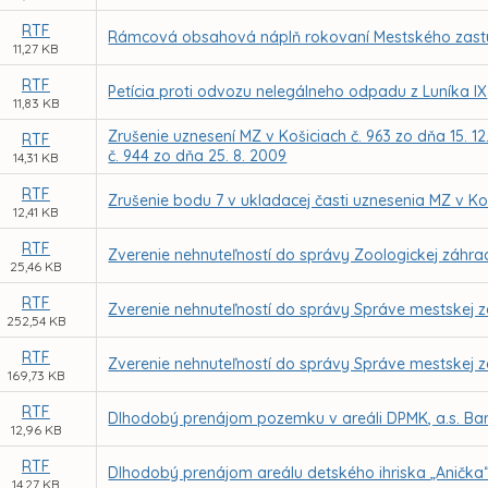
RTF
Rámcová obsahová náplň rokovaní Mestského zastupit
11,27 KB
RTF
Petícia proti odvozu nelegálneho odpadu z Luníka IX
11,83 KB
Zrušenie uznesení MZ v Košiciach č. 963 zo dňa 15. 12.
RTF
č. 944 zo dňa 25. 8. 2009
14,31 KB
RTF
Zrušenie bodu 7 v ukladacej časti uznesenia MZ v Koš
12,41 KB
RTF
Zverenie nehnuteľností do správy Zoologickej záhra
25,46 KB
RTF
Zverenie nehnuteľností do správy Správe mestskej z
252,54 KB
RTF
Zverenie nehnuteľností do správy Správe mestskej z
169,73 KB
RTF
Dlhodobý prenájom pozemku v areáli DPMK, a.s. Bar
12,96 KB
RTF
Dlhodobý prenájom areálu detského ihriska „Anička
14,27 KB