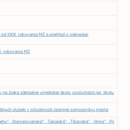
Z od XXIX. rokovania MZ a prehľad o odpredaji
IX. rokovania MZ
a žiaka základnej umeleckej školy, poslucháča jaz. školy,
álnych služieb v pôsobnosti územnej samosprávy mesta
ehu“, „Staroslovanská“, „Tokajská“, „Tibavská“, „Vínna“, „Pri