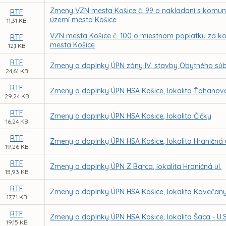
Zmeny VZN mesta Košice č. 99 o nakladaní s kom
RTF
území mesta Košice
11,31 KB
VZN mesta Košice č. 100 o miestnom poplatku za 
RTF
mesta Košice
12,1 KB
RTF
Zmeny a doplnky ÚPN zóny IV. stavby Obytného sú
24,61 KB
RTF
Zmeny a doplnky ÚPN HSA Košice, lokalita Ťahanovc
29,24 KB
RTF
Zmeny a doplnky ÚPN HSA Košice, lokalita Čičky
16,24 KB
RTF
Zmeny a doplnky ÚPN HSA Košice, lokalita Hraničná u
19,26 KB
RTF
Zmeny a doplnky ÚPN Z Barca, lokalita Hraničná ul.
15,93 KB
RTF
Zmeny a doplnky ÚPN HSA Košice, lokalita Kavečan
17,71 KB
RTF
Zmeny a doplnky ÚPN HSA Košice, lokalita Šaca - U.S
19,15 KB