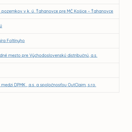
ne pozemkov v k. ú. Ťahanovce pre MČ Košice – Ťahanovce
vú
ra Foltínyho
edné mesto pre Východoslovenskú distribučnú, a.s.
medzi DPMK , a.s. a spoločnosťou OutClaim, s.r.o.