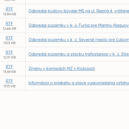
RTF
Odpredaj budovy bývalej MŠ na ul. Repná 4, vráta
13,84 KB
RTF
Odpredaj pozemku v k. ú. Furča pre Martinu Nagyo
12,66 KB
RTF
Odpredaj pozemku v k. ú. Severné mesto pre Ľubomí
13,13 KB
RTF
Odpredaj pozemku a stavby trafostanice v k. ú. Str
12,51 KB
RTF
Zmeny v komisiách MZ v Košiciach
13,44 KB
RTF
Informácia o priebehu a stave vysporiadania vzťahu 
15,15 KB