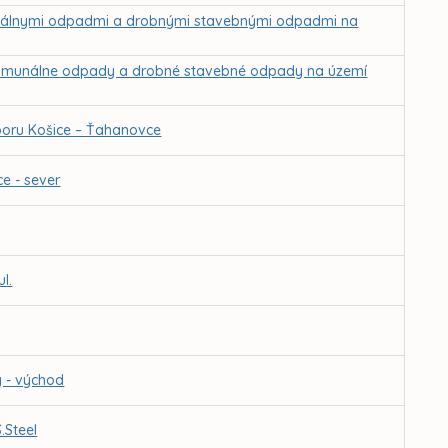
unálnymi odpadmi a drobnými stavebnými odpadmi na
komunálne odpady a drobné stavebné odpady na území
boru Košice – Ťahanovce
e - sever
l.
y - východ
.Steel