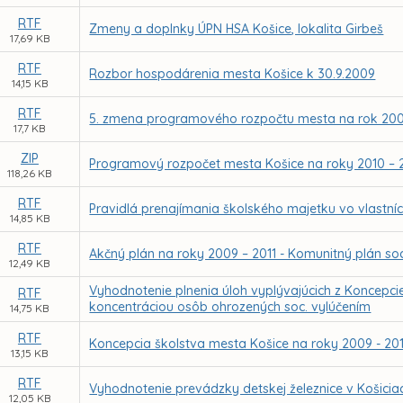
RTF
Zmeny a doplnky ÚPN HSA Košice, lokalita Girbeš
17,69 KB
RTF
Rozbor hospodárenia mesta Košice k 30.9.2009
14,15 KB
RTF
5. zmena programového rozpočtu mesta na rok 20
17,7 KB
ZIP
Programový rozpočet mesta Košice na roky 2010 – 
118,26 KB
RTF
Pravidlá prenajímania školského majetku vo vlastní
14,85 KB
RTF
Akčný plán na roky 2009 – 2011 - Komunitný plán soc
12,49 KB
Vyhodnotenie plnenia úloh vyplývajúcich z Koncepci
RTF
koncentráciou osôb ohrozených soc. vylúčením
14,75 KB
RTF
Koncepcia školstva mesta Košice na roky 2009 - 20
13,15 KB
RTF
Vyhodnotenie prevádzky detskej železnice v Košiciac
12,05 KB