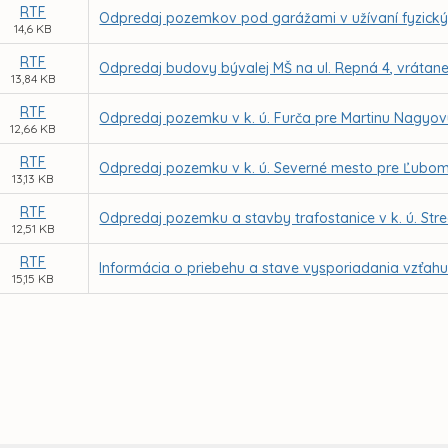
RTF
Odpredaj pozemkov pod garážami v užívaní fyzick
14,6 KB
RTF
Odpredaj budovy bývalej MŠ na ul. Repná 4, vráta
13,84 KB
RTF
Odpredaj pozemku v k. ú. Furča pre Martinu Nagyo
12,66 KB
RTF
Odpredaj pozemku v k. ú. Severné mesto pre Ľubomí
13,13 KB
RTF
Odpredaj pozemku a stavby trafostanice v k. ú. Str
12,51 KB
RTF
Informácia o priebehu a stave vysporiadania vzťahu 
15,15 KB