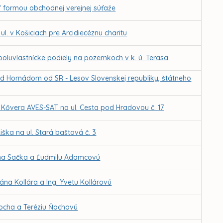
“ formou obchodnej verejnej súťaže
. v Košiciach pre Arcidiecéznu charitu
luvlastnícke podiely na pozemkoch v k. ú. Terasa
nad Hornádom od SR - Lesov Slovenskej republiky, štátneho
Kővera AVES-SAT na ul. Cesta pod Hradovou č. 17
ška na ul. Stará baštová č. 3
ana Sačka a Ľudmilu Adamcovú
na Kollára a Ing. Yvetu Kollárovú
ocha a Teréziu Ňochovú