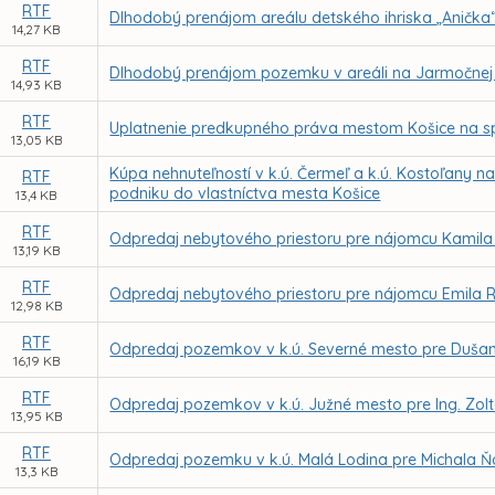
RTF
Dlhodobý prenájom areálu detského ihriska „Anička
14,27 KB
RTF
Dlhodobý prenájom pozemku v areáli na Jarmočnej ul
14,93 KB
RTF
Uplatnenie predkupného práva mestom Košice na spo
13,05 KB
Kúpa nehnuteľností v k.ú. Čermeľ a k.ú. Kostoľany 
RTF
podniku do vlastníctva mesta Košice
13,4 KB
RTF
Odpredaj nebytového priestoru pre nájomcu Kamila 
13,19 KB
RTF
Odpredaj nebytového priestoru pre nájomcu Emila Ri
12,98 KB
RTF
Odpredaj pozemkov v k.ú. Severné mesto pre Duš
16,19 KB
RTF
Odpredaj pozemkov v k.ú. Južné mesto pre Ing. Zoltá
13,95 KB
RTF
Odpredaj pozemku v k.ú. Malá Lodina pre Michala Ň
13,3 KB