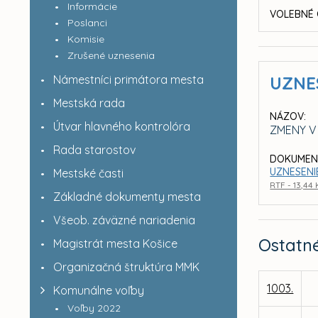
Informácie
VOLEBNÉ 
Poslanci
Komisie
Zrušené uznesenia
Námestníci primátora mesta
UZNE
Mestská rada
NÁZOV:
Útvar hlavného kontrolóra
ZMENY V
Rada starostov
DOKUMEN
UZNESENIE
Mestské časti
RTF - 13,44
Základné dokumenty mesta
Všeob. záväzné nariadenia
Ostatn
Magistrát mesta Košice
Organizačná štruktúra MMK
1003.
Komunálne voľby
Voľby 2022