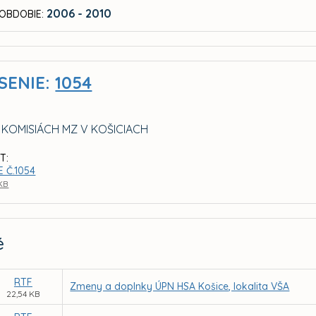
2006 - 2010
OBDOBIE:
SENIE:
1054
 KOMISIÁCH MZ V KOŠICIACH
T:
 Č.1054
 KB
é
RTF
Zmeny a doplnky ÚPN HSA Košice, lokalita VŠA
22,54 KB