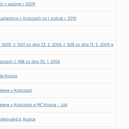
h v sezóne r. 2009
eľstva v Košiciach na I. polrok r. 2010
 2005, č. 1001 zo dňa 23. 2. 2006, č. 828 zo dňa 13. 5. 2009 a
iciach č. 968 zo dňa 30. 1. 2006
de Košice
elene v Košiciach
elene v Košiciach a MČ Košice – Juh
dejovská 6, Košice