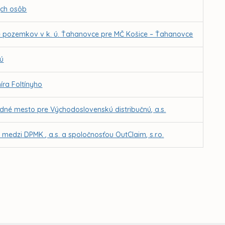
ých osôb
ne pozemkov v k. ú. Ťahanovce pre MČ Košice – Ťahanovce
vú
ra Foltínyho
edné mesto pre Východoslovenskú distribučnú, a.s.
medzi DPMK , a.s. a spoločnosťou OutClaim, s.r.o.