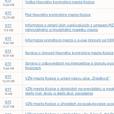
RTF
Voľba hlavného kontrolóra mesta Košice
12,64 KB
RTF
Plat hlavného kontrolóra mesta Košice
13,29 KB
Informácia o plnení úloh vyplývajúcich z uznesení M
RTF
nehnuteľného a hnuteľného majetku mesta
11,9 KB
RTF
Informácia primátora mesta o svojej činnosti od XX
11,42 KB
RTF
Správa o činnosti hlavného kontrolóra mesta Košice
15,91 KB
Správa o odpovediach na interpelácie a dopyty posl
RTF
Košiciach
11,66 KB
RTF
VZN mesta Košice o určení názvu ulice „Žriedlová“
12,03 KB
VZN mesta Košice o dotáciách na prevádzku a mzdy n
RTF
dieťa mat. školy a dieťa škol. zariadenia
14 KB
RTF
VZN mesta Košice o úhradách za poskytovanie soci
12,07 KB