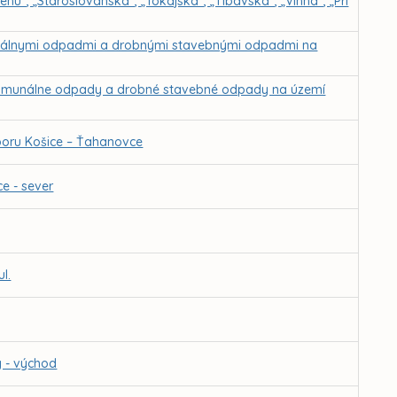
ehu“, „Staroslovanská“, „Tokajská“, „Tibavská“, „Vínna“, „Pri
unálnymi odpadmi a drobnými stavebnými odpadmi na
komunálne odpady a drobné stavebné odpady na území
boru Košice – Ťahanovce
e - sever
l.
y - východ