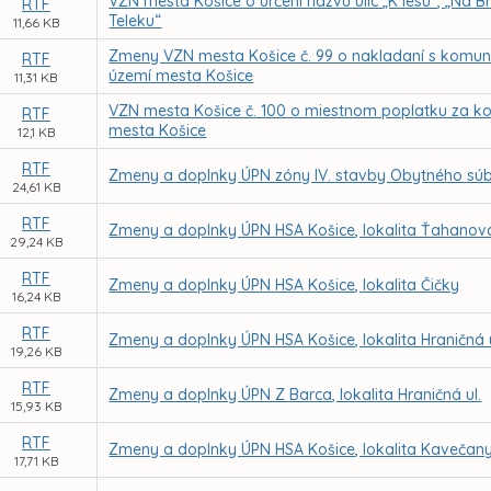
VZN mesta Košice o určení názvu ulíc „K lesu“, „Na Br
RTF
Teleku“
11,66 KB
Zmeny VZN mesta Košice č. 99 o nakladaní s kom
RTF
území mesta Košice
11,31 KB
VZN mesta Košice č. 100 o miestnom poplatku za 
RTF
mesta Košice
12,1 KB
RTF
Zmeny a doplnky ÚPN zóny IV. stavby Obytného sú
24,61 KB
RTF
Zmeny a doplnky ÚPN HSA Košice, lokalita Ťahanovc
29,24 KB
RTF
Zmeny a doplnky ÚPN HSA Košice, lokalita Čičky
16,24 KB
RTF
Zmeny a doplnky ÚPN HSA Košice, lokalita Hraničná u
19,26 KB
RTF
Zmeny a doplnky ÚPN Z Barca, lokalita Hraničná ul.
15,93 KB
RTF
Zmeny a doplnky ÚPN HSA Košice, lokalita Kavečan
17,71 KB