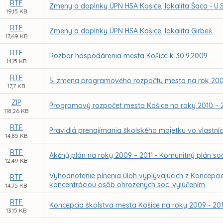
RTF
Zmeny a doplnky ÚPN HSA Košice, lokalita Šaca - U.S
19,15 KB
RTF
Zmeny a doplnky ÚPN HSA Košice, lokalita Girbeš
17,69 KB
RTF
Rozbor hospodárenia mesta Košice k 30.9.2009
14,15 KB
RTF
5. zmena programového rozpočtu mesta na rok 20
17,7 KB
ZIP
Programový rozpočet mesta Košice na roky 2010 – 
118,26 KB
RTF
Pravidlá prenajímania školského majetku vo vlastní
14,85 KB
RTF
Akčný plán na roky 2009 – 2011 - Komunitný plán soc
12,49 KB
Vyhodnotenie plnenia úloh vyplývajúcich z Koncepci
RTF
koncentráciou osôb ohrozených soc. vylúčením
14,75 KB
RTF
Koncepcia školstva mesta Košice na roky 2009 - 20
13,15 KB