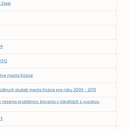
.Steel
09
2012
ctve mesta Košice
iálnych služieb mesta Košice pre roky 2009 – 2015
e riešenia problémov bývania v lokalitách s vysokou
13