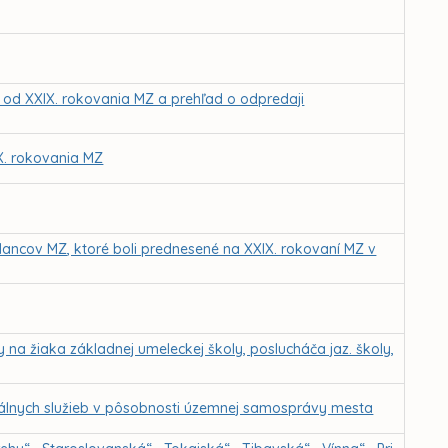
Z od XXIX. rokovania MZ a prehľad o odpredaji
IX. rokovania MZ
ancov MZ, ktoré boli prednesené na XXIX. rokovaní MZ v
a žiaka základnej umeleckej školy, poslucháča jaz. školy,
álnych služieb v pôsobnosti územnej samosprávy mesta