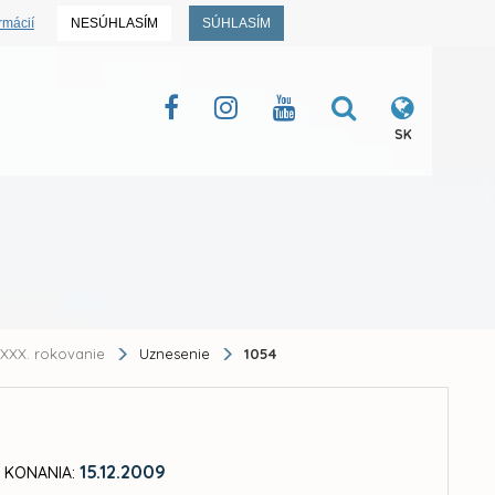
rmácií
NESÚHLASÍM
SÚHLASÍM
SK
XXX. rokovanie
Uznesenie
1054
15.12.2009
 KONANIA: