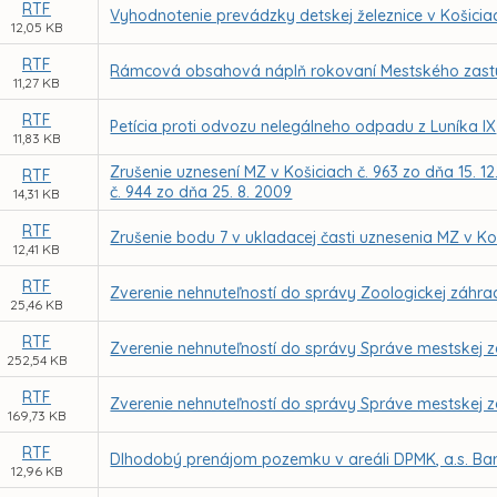
RTF
Vyhodnotenie prevádzky detskej železnice v Košiciac
12,05 KB
RTF
Rámcová obsahová náplň rokovaní Mestského zastupit
11,27 KB
RTF
Petícia proti odvozu nelegálneho odpadu z Luníka IX
11,83 KB
Zrušenie uznesení MZ v Košiciach č. 963 zo dňa 15. 12.
RTF
č. 944 zo dňa 25. 8. 2009
14,31 KB
RTF
Zrušenie bodu 7 v ukladacej časti uznesenia MZ v Koš
12,41 KB
RTF
Zverenie nehnuteľností do správy Zoologickej záhra
25,46 KB
RTF
Zverenie nehnuteľností do správy Správe mestskej z
252,54 KB
RTF
Zverenie nehnuteľností do správy Správe mestskej z
169,73 KB
RTF
Dlhodobý prenájom pozemku v areáli DPMK, a.s. Bar
12,96 KB