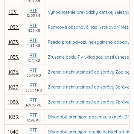
13,15 KB
RTF
1031.
Vyhodnotenie prevádzky detskej železnice v
12,05 KB
RTF
1032.
Rámcová obsahová náplň rokovaní Mestského
11,27 KB
RTF
1033.
Petícia proti odvozu nelegálneho odpadu z 
11,83 KB
RTF
1035.
Zrušenie bodu 7 v ukladacej časti uznesenia
12,41 KB
RTF
1036.
Zverenie nehnuteľností do správy Zoologic
25,46 KB
RTF
1037.
Zverenie nehnuteľností do správy Správe m
252,54 KB
RTF
1038.
Zverenie nehnuteľností do správy Správe m
169,73 KB
RTF
1039.
Dlhodobý prenájom pozemku v areáli DPMK,
12,96 KB
RTF
1040.
Dlhodobý prenájom areálu detského ihriska