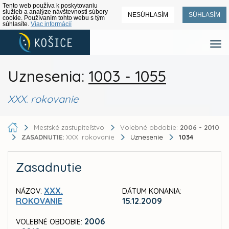
Tento web používa k poskytovaniu
služieb a analýze návštevnosti súbory
NESÚHLASÍM
SÚHLASÍM
cookie. Používaním tohto webu s tým
súhlasíte.
Viac informácií
Uznesenia:
1003 - 1055
XXX. rokovanie
Mestské zastupiteľstvo
Volebné obdobie:
2006 - 2010
ZASADNUTIE:
XXX. rokovanie
Uznesenie
1034
Zasadnutie
XXX.
NÁZOV:
DÁTUM KONANIA:
ROKOVANIE
15.12.2009
2006
VOLEBNÉ OBDOBIE: