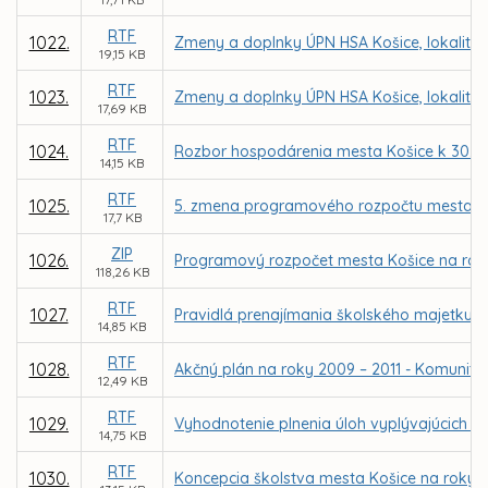
RTF
1022.
Zmeny a doplnky ÚPN HSA Košice, lokalita Š
19,15 KB
RTF
1023.
Zmeny a doplnky ÚPN HSA Košice, lokalita 
17,69 KB
RTF
1024.
Rozbor hospodárenia mesta Košice k 30.9
14,15 KB
RTF
1025.
5. zmena programového rozpočtu mesta n
17,7 KB
ZIP
1026.
Programový rozpočet mesta Košice na roky
118,26 KB
RTF
1027.
Pravidlá prenajímania školského majetku v
14,85 KB
RTF
1028.
Akčný plán na roky 2009 – 2011 - Komunitný
12,49 KB
RTF
1029.
Vyhodnotenie plnenia úloh vyplývajúcich z
14,75 KB
RTF
1030.
Koncepcia školstva mesta Košice na roky 2