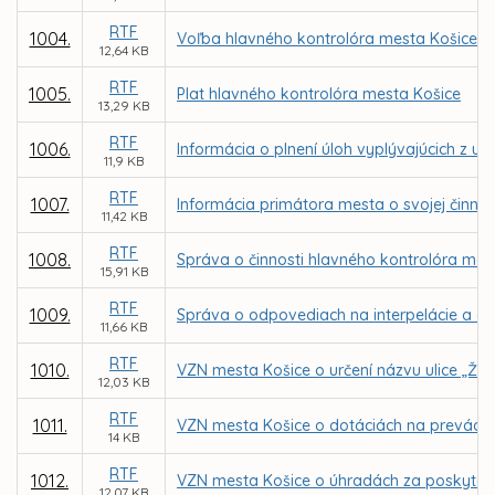
RTF
1004.
Voľba hlavného kontrolóra mesta Košice
12,64 KB
RTF
1005.
Plat hlavného kontrolóra mesta Košice
13,29 KB
RTF
1006.
Informácia o plnení úloh vyplývajúcich z 
11,9 KB
RTF
1007.
Informácia primátora mesta o svojej činnos
11,42 KB
RTF
1008.
Správa o činnosti hlavného kontrolóra mes
15,91 KB
RTF
1009.
Správa o odpovediach na interpelácie a do
11,66 KB
RTF
1010.
VZN mesta Košice o určení názvu ulice „Žri
12,03 KB
RTF
1011.
VZN mesta Košice o dotáciách na prevádzku 
14 KB
RTF
1012.
VZN mesta Košice o úhradách za poskytov
12,07 KB