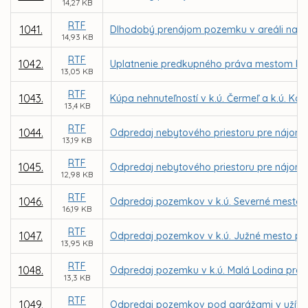
14,27 KB
RTF
1041.
Dlhodobý prenájom pozemku v areáli na Jar
14,93 KB
RTF
1042.
Uplatnenie predkupného práva mestom Koši
13,05 KB
RTF
1043.
Kúpa nehnuteľností v k.ú. Čermeľ a k.ú. K
13,4 KB
RTF
1044.
Odpredaj nebytového priestoru pre nájomc
13,19 KB
RTF
1045.
Odpredaj nebytového priestoru pre nájomcu
12,98 KB
RTF
1046.
Odpredaj pozemkov v k.ú. Severné mesto
16,19 KB
RTF
1047.
Odpredaj pozemkov v k.ú. Južné mesto pre I
13,95 KB
RTF
1048.
Odpredaj pozemku v k.ú. Malá Lodina pre 
13,3 KB
RTF
1049.
Odpredaj pozemkov pod garážami v užívan