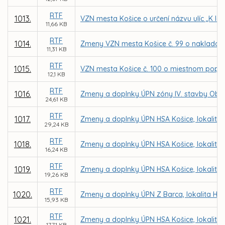
RTF
1013.
VZN mesta Košice o určení názvu ulíc „K lesu
11,66 KB
RTF
1014.
Zmeny VZN mesta Košice č. 99 o naklada
11,31 KB
RTF
1015.
VZN mesta Košice č. 100 o miestnom popl
12,1 KB
RTF
1016.
Zmeny a doplnky ÚPN zóny IV. stavby Oby
24,61 KB
RTF
1017.
Zmeny a doplnky ÚPN HSA Košice, lokalita
29,24 KB
RTF
1018.
Zmeny a doplnky ÚPN HSA Košice, lokalita 
16,24 KB
RTF
1019.
Zmeny a doplnky ÚPN HSA Košice, lokalita H
19,26 KB
RTF
1020.
Zmeny a doplnky ÚPN Z Barca, lokalita Hran
15,93 KB
RTF
1021.
Zmeny a doplnky ÚPN HSA Košice, lokalita
17,71 KB