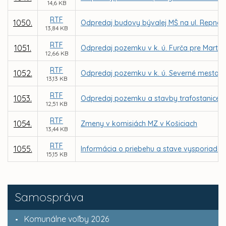
14,6 KB
RTF
1050.
Odpredaj budovy bývalej MŠ na ul. Repná 
13,84 KB
RTF
1051.
Odpredaj pozemku v k. ú. Furča pre Marti
12,66 KB
RTF
1052.
Odpredaj pozemku v k. ú. Severné mesto p
13,13 KB
RTF
1053.
Odpredaj pozemku a stavby trafostanice v 
12,51 KB
RTF
1054.
Zmeny v komisiách MZ v Košiciach
13,44 KB
RTF
1055.
Informácia o priebehu a stave vysporiadani
15,15 KB
Samospráva
Komunálne voľby 2026