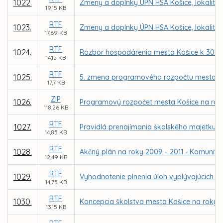
1022.
Zmeny a doplnky ÚPN HSA Košice, lokalita Š
19,15 KB
RTF
1023.
Zmeny a doplnky ÚPN HSA Košice, lokalita 
17,69 KB
RTF
1024.
Rozbor hospodárenia mesta Košice k 30.9
14,15 KB
RTF
1025.
5. zmena programového rozpočtu mesta n
17,7 KB
ZIP
1026.
Programový rozpočet mesta Košice na roky
118,26 KB
RTF
1027.
Pravidlá prenajímania školského majetku v
14,85 KB
RTF
1028.
Akčný plán na roky 2009 – 2011 - Komunitný
12,49 KB
RTF
1029.
Vyhodnotenie plnenia úloh vyplývajúcich z
14,75 KB
RTF
1030.
Koncepcia školstva mesta Košice na roky 2
13,15 KB