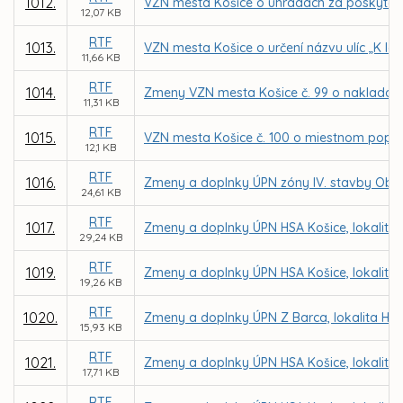
1012.
VZN mesta Košice o úhradách za poskytov
12,07 KB
RTF
1013.
VZN mesta Košice o určení názvu ulíc „K lesu
11,66 KB
RTF
1014.
Zmeny VZN mesta Košice č. 99 o naklada
11,31 KB
RTF
1015.
VZN mesta Košice č. 100 o miestnom popl
12,1 KB
RTF
1016.
Zmeny a doplnky ÚPN zóny IV. stavby Oby
24,61 KB
RTF
1017.
Zmeny a doplnky ÚPN HSA Košice, lokalita
29,24 KB
RTF
1019.
Zmeny a doplnky ÚPN HSA Košice, lokalita H
19,26 KB
RTF
1020.
Zmeny a doplnky ÚPN Z Barca, lokalita Hran
15,93 KB
RTF
1021.
Zmeny a doplnky ÚPN HSA Košice, lokalita
17,71 KB
RTF