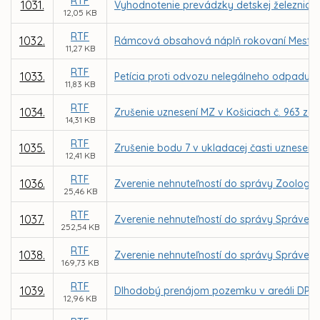
RTF
1031.
Vyhodnotenie prevádzky detskej železnice v
12,05 KB
RTF
1032.
Rámcová obsahová náplň rokovaní Mestského
11,27 KB
RTF
1033.
Petícia proti odvozu nelegálneho odpadu z 
11,83 KB
RTF
1034.
Zrušenie uznesení MZ v Košiciach č. 963 zo d
14,31 KB
RTF
1035.
Zrušenie bodu 7 v ukladacej časti uznesenia
12,41 KB
RTF
1036.
Zverenie nehnuteľností do správy Zoologic
25,46 KB
RTF
1037.
Zverenie nehnuteľností do správy Správe m
252,54 KB
RTF
1038.
Zverenie nehnuteľností do správy Správe m
169,73 KB
RTF
1039.
Dlhodobý prenájom pozemku v areáli DPMK,
12,96 KB