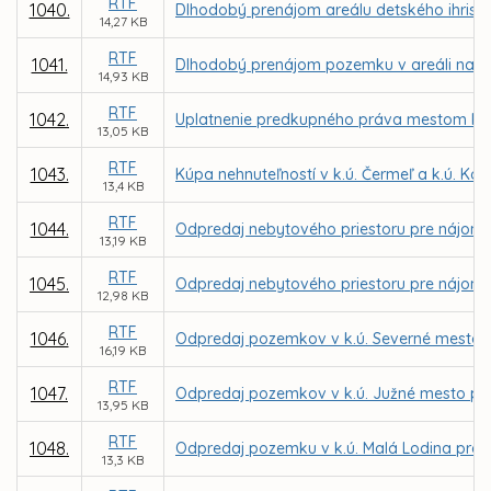
RTF
1040.
Dlhodobý prenájom areálu detského ihriska
14,27 KB
RTF
1041.
Dlhodobý prenájom pozemku v areáli na Jar
14,93 KB
RTF
1042.
Uplatnenie predkupného práva mestom Koši
13,05 KB
RTF
1043.
Kúpa nehnuteľností v k.ú. Čermeľ a k.ú. K
13,4 KB
RTF
1044.
Odpredaj nebytového priestoru pre nájomc
13,19 KB
RTF
1045.
Odpredaj nebytového priestoru pre nájomcu
12,98 KB
RTF
1046.
Odpredaj pozemkov v k.ú. Severné mesto
16,19 KB
RTF
1047.
Odpredaj pozemkov v k.ú. Južné mesto pre I
13,95 KB
RTF
1048.
Odpredaj pozemku v k.ú. Malá Lodina pre 
13,3 KB