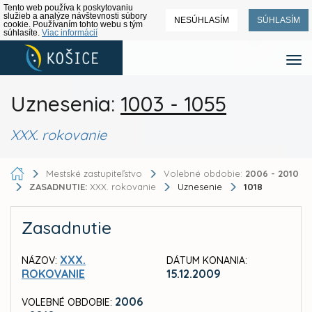
Tento web používa k poskytovaniu
služieb a analýze návštevnosti súbory
NESÚHLASÍM
SÚHLASÍM
cookie. Používaním tohto webu s tým
súhlasíte.
Viac informácií
Uznesenia:
1003 - 1055
XXX. rokovanie
Mestské zastupiteľstvo
Volebné obdobie:
2006 - 2010
ZASADNUTIE:
XXX. rokovanie
Uznesenie
1018
Zasadnutie
XXX.
NÁZOV:
DÁTUM KONANIA:
ROKOVANIE
15.12.2009
2006
VOLEBNÉ OBDOBIE: