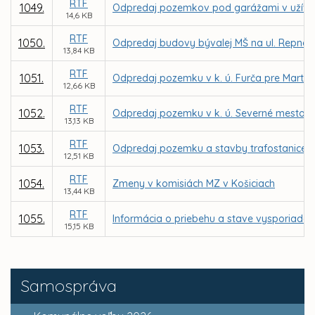
RTF
1049.
Odpredaj pozemkov pod garážami v užívan
14,6 KB
RTF
1050.
Odpredaj budovy bývalej MŠ na ul. Repná 
13,84 KB
RTF
1051.
Odpredaj pozemku v k. ú. Furča pre Marti
12,66 KB
RTF
1052.
Odpredaj pozemku v k. ú. Severné mesto p
13,13 KB
RTF
1053.
Odpredaj pozemku a stavby trafostanice v 
12,51 KB
RTF
1054.
Zmeny v komisiách MZ v Košiciach
13,44 KB
RTF
1055.
Informácia o priebehu a stave vysporiadani
15,15 KB
Samospráva