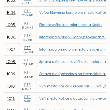
1003.
Zmeny a doplnky ÚPN HSA Košice, lokalita
22,54 KB
RTF
1004.
Voľba hlavného kontrolóra mesta Košice
12,64 KB
RTF
1005.
Plat hlavného kontrolóra mesta Košice
13,29 KB
RTF
1006.
Informácia o plnení úloh vyplývajúcich z 
11,9 KB
RTF
1007.
Informácia primátora mesta o svojej činnos
11,42 KB
RTF
1008.
Správa o činnosti hlavného kontrolóra mes
15,91 KB
RTF
1009.
Správa o odpovediach na interpelácie a do
11,66 KB
RTF
1010.
VZN mesta Košice o určení názvu ulice „Žri
12,03 KB
RTF
1011.
VZN mesta Košice o dotáciách na prevádzku 
14 KB
RTF