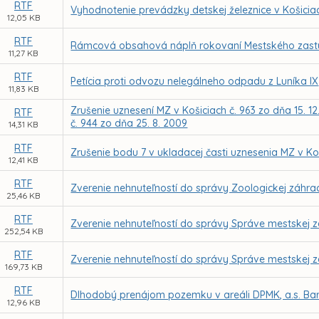
RTF
Vyhodnotenie prevádzky detskej železnice v Košiciac
12,05 KB
RTF
Rámcová obsahová náplň rokovaní Mestského zastupit
11,27 KB
RTF
Petícia proti odvozu nelegálneho odpadu z Luníka IX
11,83 KB
Zrušenie uznesení MZ v Košiciach č. 963 zo dňa 15. 12.
RTF
č. 944 zo dňa 25. 8. 2009
14,31 KB
RTF
Zrušenie bodu 7 v ukladacej časti uznesenia MZ v Koš
12,41 KB
RTF
Zverenie nehnuteľností do správy Zoologickej záhra
25,46 KB
RTF
Zverenie nehnuteľností do správy Správe mestskej z
252,54 KB
RTF
Zverenie nehnuteľností do správy Správe mestskej z
169,73 KB
RTF
Dlhodobý prenájom pozemku v areáli DPMK, a.s. Bar
12,96 KB