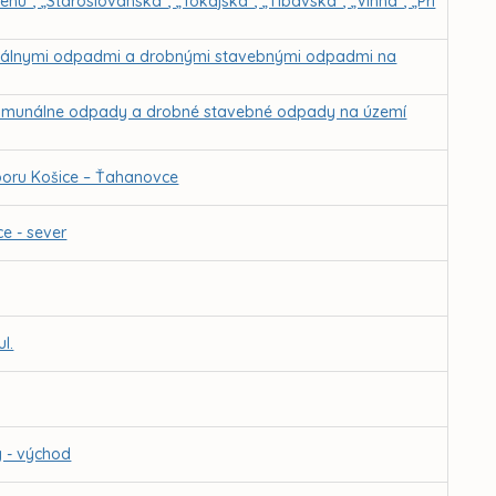
ehu“, „Staroslovanská“, „Tokajská“, „Tibavská“, „Vínna“, „Pri
unálnymi odpadmi a drobnými stavebnými odpadmi na
komunálne odpady a drobné stavebné odpady na území
boru Košice – Ťahanovce
e - sever
l.
y - východ