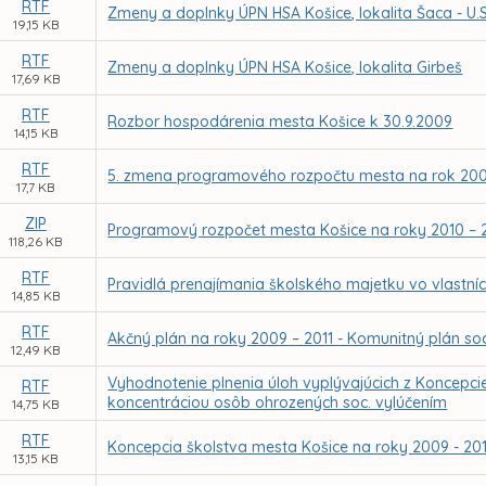
RTF
Zmeny a doplnky ÚPN HSA Košice, lokalita Šaca - U.S
19,15 KB
RTF
Zmeny a doplnky ÚPN HSA Košice, lokalita Girbeš
17,69 KB
RTF
Rozbor hospodárenia mesta Košice k 30.9.2009
14,15 KB
RTF
5. zmena programového rozpočtu mesta na rok 20
17,7 KB
ZIP
Programový rozpočet mesta Košice na roky 2010 – 
118,26 KB
RTF
Pravidlá prenajímania školského majetku vo vlastní
14,85 KB
RTF
Akčný plán na roky 2009 – 2011 - Komunitný plán soc
12,49 KB
Vyhodnotenie plnenia úloh vyplývajúcich z Koncepci
RTF
koncentráciou osôb ohrozených soc. vylúčením
14,75 KB
RTF
Koncepcia školstva mesta Košice na roky 2009 - 20
13,15 KB