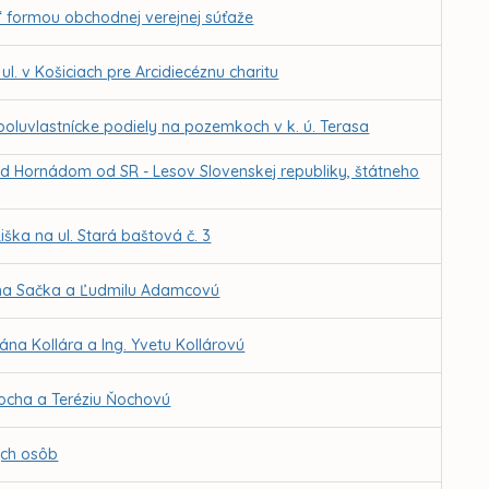
“ formou obchodnej verejnej súťaže
. v Košiciach pre Arcidiecéznu charitu
luvlastnícke podiely na pozemkoch v k. ú. Terasa
nad Hornádom od SR - Lesov Slovenskej republiky, štátneho
ška na ul. Stará baštová č. 3
ana Sačka a Ľudmilu Adamcovú
na Kollára a Ing. Yvetu Kollárovú
ocha a Teréziu Ňochovú
ých osôb