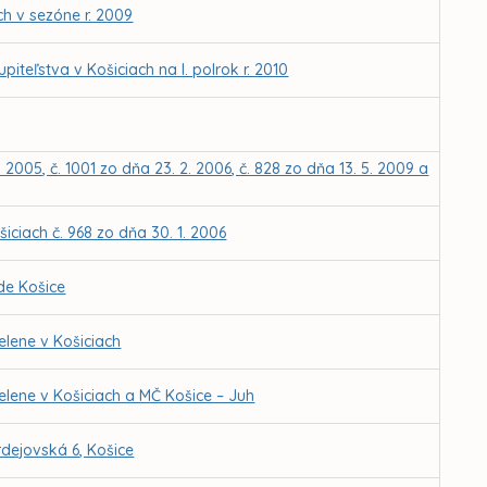
h v sezóne r. 2009
eľstva v Košiciach na I. polrok r. 2010
 2005, č. 1001 zo dňa 23. 2. 2006, č. 828 zo dňa 13. 5. 2009 a
iciach č. 968 zo dňa 30. 1. 2006
de Košice
elene v Košiciach
elene v Košiciach a MČ Košice – Juh
dejovská 6, Košice