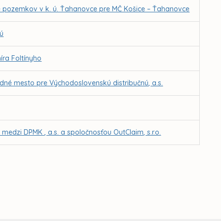
ne pozemkov v k. ú. Ťahanovce pre MČ Košice – Ťahanovce
vú
ra Foltínyho
edné mesto pre Východoslovenskú distribučnú, a.s.
medzi DPMK , a.s. a spoločnosťou OutClaim, s.r.o.