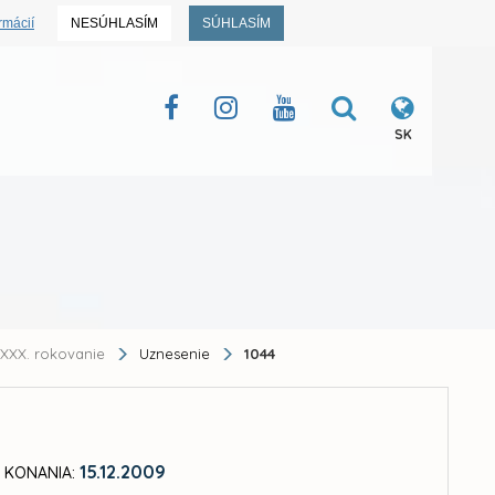
rmácií
NESÚHLASÍM
SÚHLASÍM
SK
XXX. rokovanie
Uznesenie
1044
15.12.2009
 KONANIA: