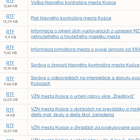
RTF
Voľba hlavného kontrolóra mesta Košice
12,64 KB
RTF
Plat hlavného kontrolóra mesta Košice
13,29 KB
Informácia o plnení úloh vyplývajúcich z uznesení M
RTF
nehnuteľného a hnuteľného majetku mesta
11,9 KB
RTF
Informácia primátora mesta o svojej činnosti od XX
11,42 KB
RTF
Správa o činnosti hlavného kontrolóra mesta Košice
15,91 KB
Správa o odpovediach na interpelácie a dopyty posl
RTF
Košiciach
11,66 KB
RTF
VZN mesta Košice o určení názvu ulice „Žriedlová“
12,03 KB
VZN mesta Košice o dotáciách na prevádzku a mzdy n
RTF
dieťa mat. školy a dieťa škol. zariadenia
14 KB
RTF
VZN mesta Košice o úhradách za poskytovanie soci
12,07 KB