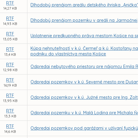
RTF
Dlhodobý prenájom areálu detského ihriska „Anička
14,27 KB
RTF
Dlhodobý prenájom pozemku v areáli na Jarmočnej ul
14,93 KB
RTF
Uplatnenie predkupného práva mestom Košice na spo
13,05 KB
Kúpa nehnuteľností v k.ú. Čermeľ a k.ú. Kostoľany 
RTF
podniku do vlastníctva mesta Košice
13,4 KB
RTF
Odpredaj nebytového priestoru pre nájomcu Emila Ri
12,98 KB
RTF
Odpredaj pozemkov v k.ú. Severné mesto pre Duš
16,19 KB
RTF
Odpredaj pozemkov v k.ú. Južné mesto pre Ing. Zoltá
13,95 KB
RTF
Odpredaj pozemku v k.ú. Malá Lodina pre Michala Ň
13,3 KB
RTF
Odpredaj pozemkov pod garážami v užívaní fyzick
14,6 KB