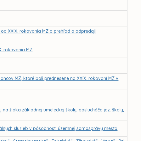
Z od XXIX. rokovania MZ a prehľad o odpredaji
IX. rokovania MZ
ancov MZ, ktoré boli prednesené na XXIX. rokovaní MZ v
a žiaka základnej umeleckej školy, poslucháča jaz. školy,
álnych služieb v pôsobnosti územnej samosprávy mesta