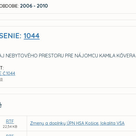
2006 - 2010
OBDOBIE:
SENIE:
1044
J NEBYTOVÉHO PRIESTORU PRE NÁJOMCU KAMILA KŐVERA A
T:
 Č.1044
KB
é
RTF
Zmeny a doplnky ÚPN HSA Košice, lokalita VŠA
22,54 KB