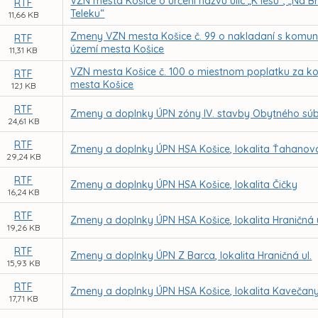
VZN mesta Košice o určení názvu ulíc „K lesu“, „Na Br
RTF
Teleku“
11,66 KB
Zmeny VZN mesta Košice č. 99 o nakladaní s kom
RTF
území mesta Košice
11,31 KB
VZN mesta Košice č. 100 o miestnom poplatku za 
RTF
mesta Košice
12,1 KB
RTF
Zmeny a doplnky ÚPN zóny IV. stavby Obytného sú
24,61 KB
RTF
Zmeny a doplnky ÚPN HSA Košice, lokalita Ťahanovc
29,24 KB
RTF
Zmeny a doplnky ÚPN HSA Košice, lokalita Čičky
16,24 KB
RTF
Zmeny a doplnky ÚPN HSA Košice, lokalita Hraničná u
19,26 KB
RTF
Zmeny a doplnky ÚPN Z Barca, lokalita Hraničná ul.
15,93 KB
RTF
Zmeny a doplnky ÚPN HSA Košice, lokalita Kavečan
17,71 KB