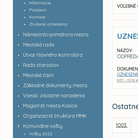
Informácie
VOLEBNÉ 
Poslanci
Komisie
Zrušené uznesenia
Námestníci primátora mesta
UZNE
Mestská rada
NÁZOV:
Útvar hlavného kontrolóra
ODPREDA
Rada starostov
DOKUMEN
UZNESENIE
Mestské časti
RTF - 13,19 
Základné dokumenty mesta
Všeob. záväzné nariadenia
Ostatn
Magistrát mesta Košice
Organizačná štruktúra MMK
1003.
Komunálne voľby
Voľby 2022