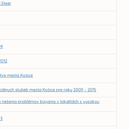
.Steel
09
2012
ctve mesta Košice
iálnych služieb mesta Košice pre roky 2009 – 2015
e riešenia problémov bývania v lokalitách s vysokou
13