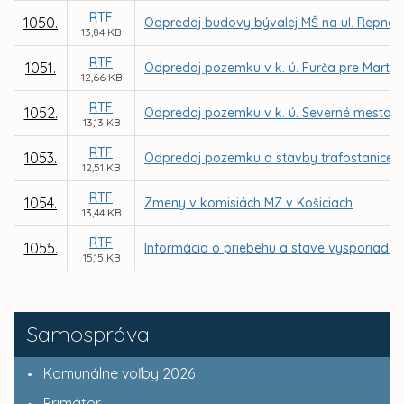
RTF
1050.
Odpredaj budovy bývalej MŠ na ul. Repná 
13,84 KB
RTF
1051.
Odpredaj pozemku v k. ú. Furča pre Marti
12,66 KB
RTF
1052.
Odpredaj pozemku v k. ú. Severné mesto p
13,13 KB
RTF
1053.
Odpredaj pozemku a stavby trafostanice v 
12,51 KB
RTF
1054.
Zmeny v komisiách MZ v Košiciach
13,44 KB
RTF
1055.
Informácia o priebehu a stave vysporiadani
15,15 KB
Samospráva
Komunálne voľby 2026
Primátor