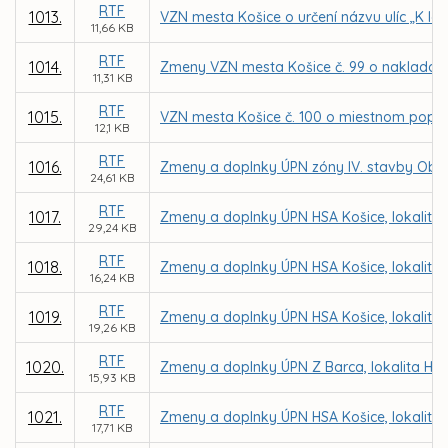
RTF
1013.
VZN mesta Košice o určení názvu ulíc „K lesu
11,66 KB
RTF
1014.
Zmeny VZN mesta Košice č. 99 o naklada
11,31 KB
RTF
1015.
VZN mesta Košice č. 100 o miestnom popl
12,1 KB
RTF
1016.
Zmeny a doplnky ÚPN zóny IV. stavby Oby
24,61 KB
RTF
1017.
Zmeny a doplnky ÚPN HSA Košice, lokalita
29,24 KB
RTF
1018.
Zmeny a doplnky ÚPN HSA Košice, lokalita 
16,24 KB
RTF
1019.
Zmeny a doplnky ÚPN HSA Košice, lokalita H
19,26 KB
RTF
1020.
Zmeny a doplnky ÚPN Z Barca, lokalita Hran
15,93 KB
RTF
1021.
Zmeny a doplnky ÚPN HSA Košice, lokalita
17,71 KB