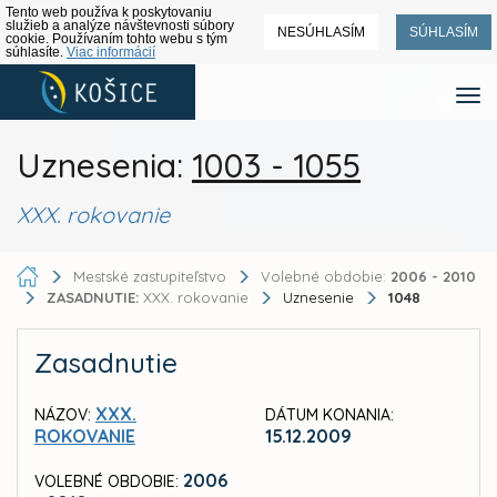
Tento web používa k poskytovaniu
služieb a analýze návštevnosti súbory
NESÚHLASÍM
SÚHLASÍM
cookie. Používaním tohto webu s tým
súhlasíte.
Viac informácií
Uznesenia:
1003 - 1055
XXX. rokovanie
Mestské zastupiteľstvo
Volebné obdobie:
2006 - 2010
ZASADNUTIE:
XXX. rokovanie
Uznesenie
1048
Zasadnutie
XXX.
NÁZOV:
DÁTUM KONANIA:
ROKOVANIE
15.12.2009
2006
VOLEBNÉ OBDOBIE: