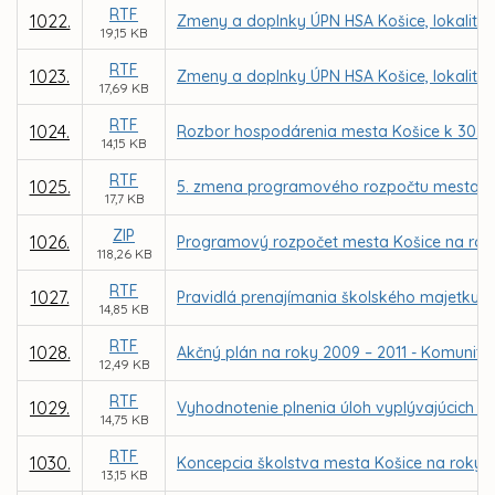
RTF
1022.
Zmeny a doplnky ÚPN HSA Košice, lokalita Š
19,15 KB
RTF
1023.
Zmeny a doplnky ÚPN HSA Košice, lokalita 
17,69 KB
RTF
1024.
Rozbor hospodárenia mesta Košice k 30.9
14,15 KB
RTF
1025.
5. zmena programového rozpočtu mesta n
17,7 KB
ZIP
1026.
Programový rozpočet mesta Košice na roky
118,26 KB
RTF
1027.
Pravidlá prenajímania školského majetku v
14,85 KB
RTF
1028.
Akčný plán na roky 2009 – 2011 - Komunitný
12,49 KB
RTF
1029.
Vyhodnotenie plnenia úloh vyplývajúcich z
14,75 KB
RTF
1030.
Koncepcia školstva mesta Košice na roky 2
13,15 KB