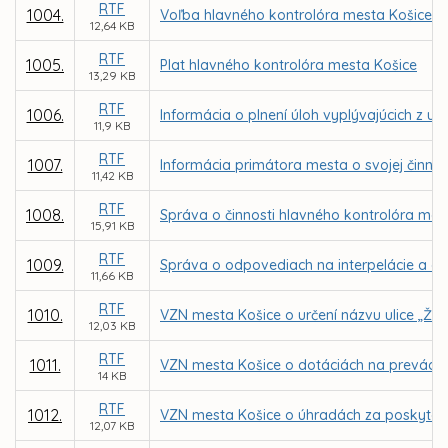
RTF
1004.
Voľba hlavného kontrolóra mesta Košice
12,64 KB
RTF
1005.
Plat hlavného kontrolóra mesta Košice
13,29 KB
RTF
1006.
Informácia o plnení úloh vyplývajúcich z 
11,9 KB
RTF
1007.
Informácia primátora mesta o svojej činnos
11,42 KB
RTF
1008.
Správa o činnosti hlavného kontrolóra mes
15,91 KB
RTF
1009.
Správa o odpovediach na interpelácie a do
11,66 KB
RTF
1010.
VZN mesta Košice o určení názvu ulice „Žri
12,03 KB
RTF
1011.
VZN mesta Košice o dotáciách na prevádzku 
14 KB
RTF
1012.
VZN mesta Košice o úhradách za poskytov
12,07 KB