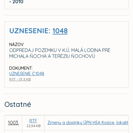
- 2010
UZNESENIE:
1048
NÁZOV:
ODPREDAJ POZEMKU V K.Ú. MALÁ LODINA PRE
MICHALA ŇOCHA A TERÉZIU ŇOCHOVÚ
DOKUMENT:
UZNESENIE Č.1048
RTF - 13,3 KB
Ostatné
RTF
1003.
Zmeny a doplnky ÚPN HSA Košice, lokalita
22,54 KB