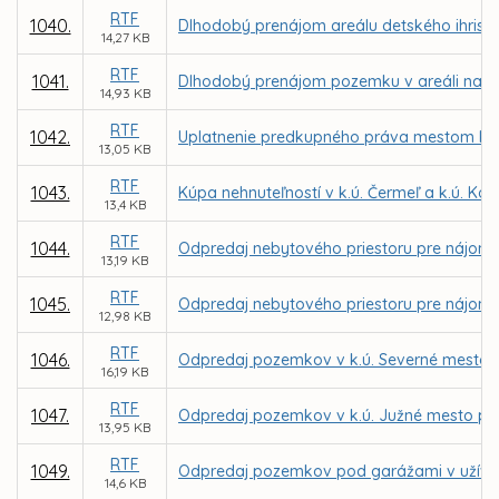
RTF
1040.
Dlhodobý prenájom areálu detského ihriska
14,27 KB
RTF
1041.
Dlhodobý prenájom pozemku v areáli na Jar
14,93 KB
RTF
1042.
Uplatnenie predkupného práva mestom Koši
13,05 KB
RTF
1043.
Kúpa nehnuteľností v k.ú. Čermeľ a k.ú. K
13,4 KB
RTF
1044.
Odpredaj nebytového priestoru pre nájomc
13,19 KB
RTF
1045.
Odpredaj nebytového priestoru pre nájomcu
12,98 KB
RTF
1046.
Odpredaj pozemkov v k.ú. Severné mesto
16,19 KB
RTF
1047.
Odpredaj pozemkov v k.ú. Južné mesto pre I
13,95 KB
RTF
1049.
Odpredaj pozemkov pod garážami v užívan
14,6 KB