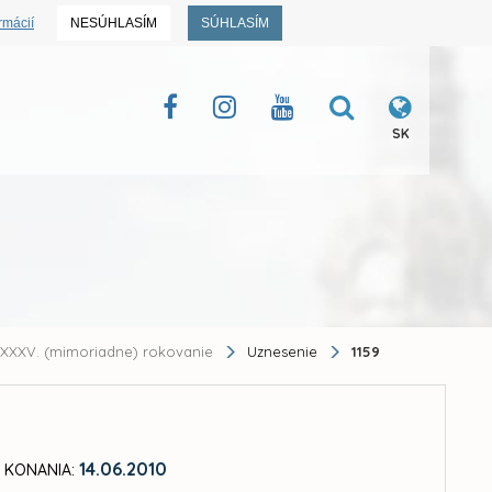
rmácií
NESÚHLASÍM
SÚHLASÍM
SK
XXXV. (mimoriadne) rokovanie
Uznesenie
1159
14.06.2010
 KONANIA: