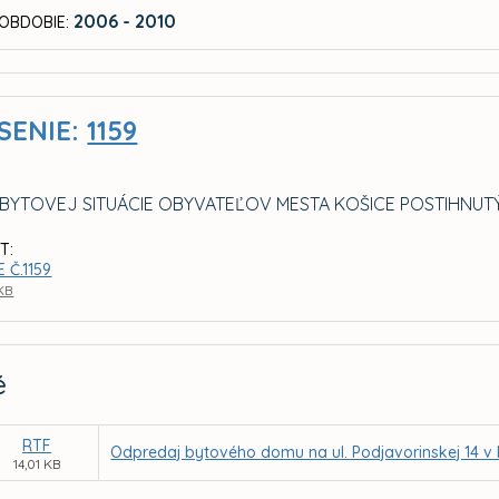
2006 - 2010
OBDOBIE:
SENIE:
1159
E BYTOVEJ SITUÁCIE OBYVATEĽOV MESTA KOŠICE POSTIHN
T:
 Č.1159
 KB
é
RTF
Odpredaj bytového domu na ul. Podjavorinskej 14 v 
14,01 KB