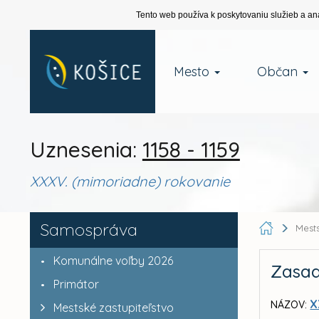
Tento web používa k poskytovaniu služieb a an
Mesto
Občan
Uznesenia:
1158 - 1159
XXXV. (mimoriadne) rokovanie
Samospráva
Mests
Komunálne voľby 2026
Zasad
Primátor
X
NÁZOV:
Mestské zastupiteľstvo