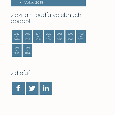
Voľby 2018
Zoznam podľa volebných
období
2022
2018
2014
2010
2006
2002
1998
2026
2022
2018
2014
2010
2006
2002
1994
1991
1998
1994
Zdieľať