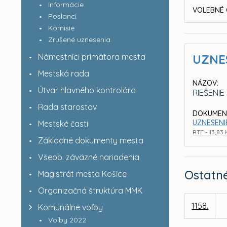
Informácie
VOLEBNÉ 
Poslanci
Komisie
Zrušené uznesenia
Námestníci primátora mesta
UZNE
Mestská rada
NÁZOV:
Útvar hlavného kontrolóra
RIEŠENI
Rada starostov
DOKUMEN
UZNESENIE
Mestské časti
RTF - 13,83
Základné dokumenty mesta
Všeob. záväzné nariadenia
Ostatn
Magistrát mesta Košice
Organizačná štruktúra MMK
1158.
Komunálne voľby
Voľby 2022