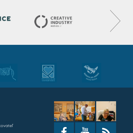
kovateľ
h