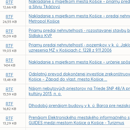
Nakladanie s majetkom mesta Košice – priamy preda
RTF
a Silviu Tkáčovú
12,66 KB
Nakladanie s majetkom mesta Košice – predaj nehnut
RTF
Metropol Košice
26,55 KB
Priamy predaj nehnuteľnosti - rozostavanej stavby ba
RTF
Sídlisko KVP
15,09 KB
Priamy predaj nehnuteľností - pozemkov v k. ú. Jakl
RTF
uznesenia MZ v Košiciach č. 1228 z 9.11.2006
19,03 KB
RTF
Nakladanie s majetkom mesta Košice – určenie spô
14,14 KB
Odplatný prevod dokončenej investície zrekonštruova
RTF
Košice – Západ do vlast. mesta Košice ...
13,48 KB
Nájom nebytových priestorov na Triede SNP 48/A pr
RTF
kultúry 2013, n. o.
15,59 KB
RTF
Dlhodobý prenájom budovy v k. ú. Barca pre nezisko
16,82 KB
Prenájom Elektronického mestského informačného s
RTF
GUIDES medzi mestom Košice a Košice - Turizmus
13,29 KB