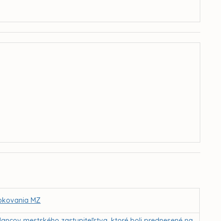
 rokovania MZ
lancov mestského zastupiteľstva, ktoré boli prednesené na