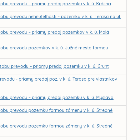
obu prevodu – priamy predaj pozemku v k. ú. Krásna
bu prevodu nehnuteľnosti – pozemku v k. ú. Terasa na ul.
sobu prevodu – priamy predaj pozemkov v k. ú. Malá
sobu prevodu pozemkov v k. ú. Južné mesto formou
sobu prevodu – priamy predaj pozemku v k. ú. Grunt
evodu - priamy predaj poz. v k. ú. Terasa pre vlastníkov
sobu prevodu – priamy predaj pozemku v k. ú. Myslava
sobu prevodu pozemku formou zámeny v k. ú. Stredné
sobu prevodu pozemku formou zámeny v k. ú. Stredné