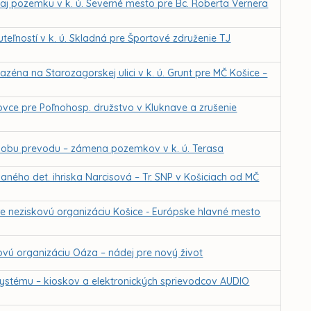
j pozemku v k. ú. Severné mesto pre Bc. Roberta Vernera
eľností v k. ú. Skladná pre Športové združenie TJ
zéna na Starozagorskej ulici v k. ú. Grunt pre MČ Košice –
ovce pre Poľnohosp. družstvo v Kluknave a zrušenie
sobu prevodu – zámena pozemkov v k. ú. Terasa
ného det. ihriska Narcisová – Tr. SNP v Košiciach od MČ
e neziskovú organizáciu Košice - Európske hlavné mesto
vú organizáciu Oáza – nádej pre nový život
ystému – kioskov a elektronických sprievodcov AUDIO