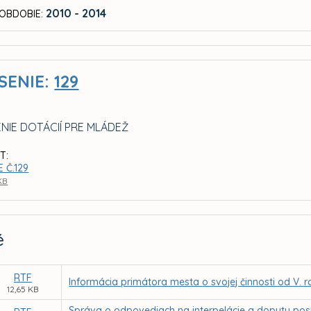
2010 - 2014
OBDOBIE:
SENIE:
129
NIE DOTÁCIÍ PRE MLÁDEŽ
T:
 Č.129
 KB
é
RTF
Informácia primátora mesta o svojej činnosti od V.
12,65 KB
Správa o odpovediach na interpelácie a dopyty pos