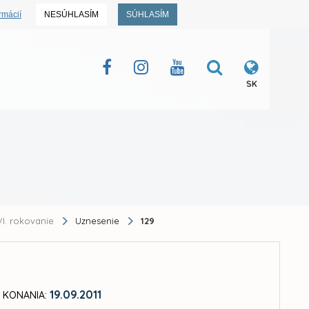
rmácií
NESÚHLASÍM
SÚHLASÍM
SK
I. rokovanie
Uznesenie
129
19.09.2011
 KONANIA: