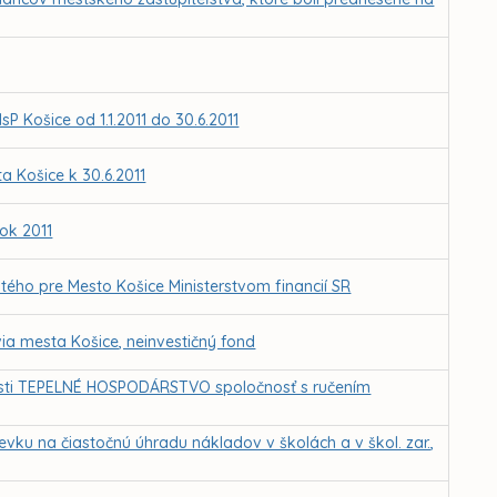
sP Košice od 1.1.2011 do 30.6.2011
 Košice k 30.6.2011
ok 2011
tého pre Mesto Košice Ministerstvom financií SR
ia mesta Košice, neinvestičný fond
nosti TEPELNÉ HOSPODÁRSTVO spoločnosť s ručením
vku na čiastočnú úhradu nákladov v školách a v škol. zar.,