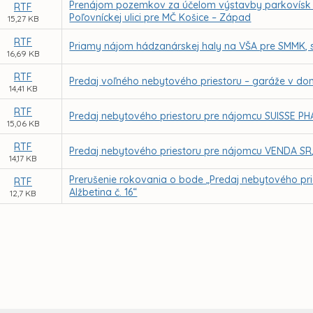
Prenájom pozemkov za účelom výstavby parkovísk v l
RTF
Poľovníckej ulici pre MČ Košice – Západ
15,27 KB
RTF
Priamy nájom hádzanárskej haly na VŠA pre SMMK, s.
16,69 KB
RTF
Predaj voľného nebytového priestoru – garáže v dom
14,41 KB
RTF
Predaj nebytového priestoru pre nájomcu SUISSE PHARMA
15,06 KB
RTF
Predaj nebytového priestoru pre nájomcu VENDA SR, spo
14,17 KB
Prerušenie rokovania o bode „Predaj nebytového prie
RTF
Alžbetina č. 16“
12,7 KB