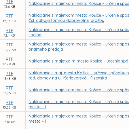
RTF
Nakladanie s majetkom mesta Košice – určenie spôs
13,6 KB
Nakladanie s majetkom mesta Košice – určenie spôso
RTF
Čsl. odboja formou dobrovoľnej dražby
12,85 KB
Nakladanie s majetkom mesta Košice – určenie spô
RTF
Lodina
12,4 KB
Nakladanie s majetkom mesta Košice – určenie spô
RTF
priameho predaja
12,72 KB
RTF
Nakladanie s majetko m mesta Košice – určenie spô
12,99 KB
Nakladanie s maj. mesta Košice – určenie spôsobu pr
RTF
rod. domov na ul. Karlovarská - Plzenská
13,48 KB
RTF
Nakladanie s majetkom mesta Košice – určenie spô
13,76 KB
Nakladanie s majetkom mesta Košice – určenie spô
RTF
mesto – I
15,28 KB
Nakladanie s majetkom mesta Košice – určenie spô
RTF
mesto – II
15,16 KB