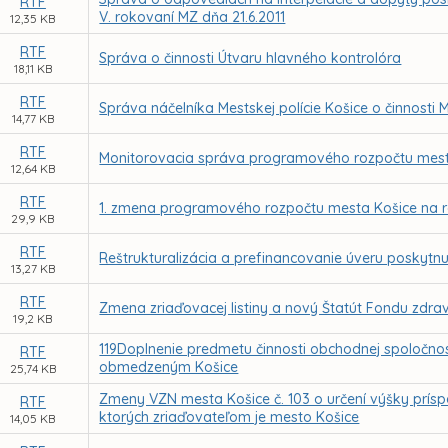
RTF
V. rokovaní MZ dňa 21.6.2011
12,35 KB
RTF
Správa o činnosti Útvaru hlavného kontrolóra
18,11 KB
RTF
Správa náčelníka Mestskej polície Košice o činnosti M
14,77 KB
RTF
Monitorovacia správa programového rozpočtu mesta
12,64 KB
RTF
1. zmena programového rozpočtu mesta Košice na r
29,9 KB
RTF
Reštrukturalizácia a prefinancovanie úveru poskytnu
13,27 KB
RTF
Zmena zriaďovacej listiny a nový Štatút Fondu zdrav
19,2 KB
119Doplnenie predmetu činnosti obchodnej spoloč
RTF
obmedzeným Košice
25,74 KB
Zmeny VZN mesta Košice č. 103 o určení výšky príspe
RTF
ktorých zriaďovateľom je mesto Košice
14,05 KB