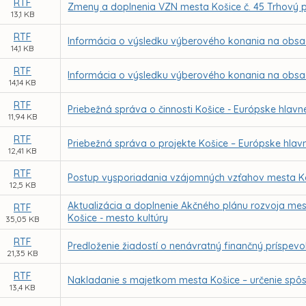
RTF
Zmeny a doplnenia VZN mesta Košice č. 45 Trhový 
13,1 KB
RTF
Informácia o výsledku výberového konania na obsade
14,1 KB
RTF
Informácia o výsledku výberového konania na obsade
14,14 KB
RTF
Priebežná správa o činnosti Košice - Európske hlavné
11,94 KB
RTF
Priebežná správa o projekte Košice – Európske hlavn
12,41 KB
RTF
Postup vysporiadania vzájomných vzťahov mesta Ko
12,5 KB
Aktualizácia a doplnenie Akčného plánu rozvoja mes
RTF
Košice - mesto kultúry
35,05 KB
RTF
Predloženie žiadostí o nenávratný finančný príspevo
21,35 KB
RTF
Nakladanie s majetkom mesta Košice – určenie spôs
13,4 KB