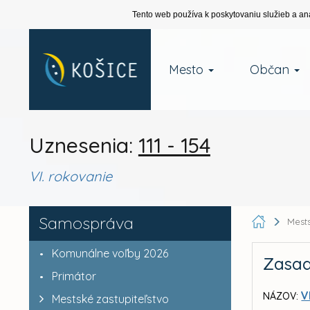
Tento web používa k poskytovaniu služieb a an
Mesto
Občan
Uznesenia:
111 - 154
VI. rokovanie
Samospráva
Mests
Komunálne voľby 2026
Zasad
Primátor
V
NÁZOV:
Mestské zastupiteľstvo