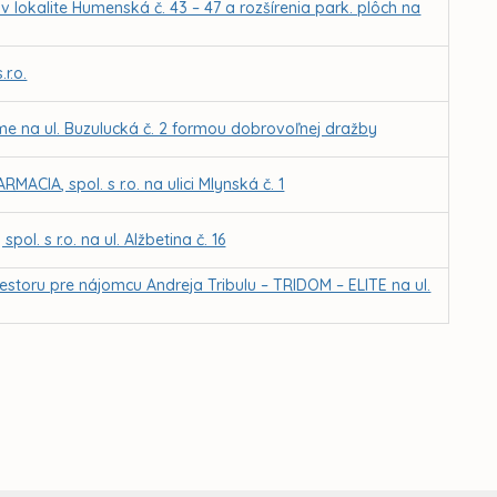
okalite Humenská č. 43 – 47 a rozšírenia park. plôch na
r.o.
e na ul. Buzulucká č. 2 formou dobrovoľnej dražby
CIA, spol. s r.o. na ulici Mlynská č. 1
l. s r.o. na ul. Alžbetina č. 16
storu pre nájomcu Andreja Tribulu – TRIDOM – ELITE na ul.