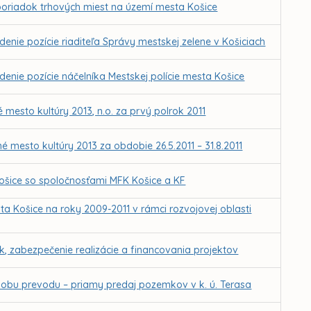
poriadok trhových miest na území mesta Košice
nie pozície riaditeľa Správy mestskej zelene v Košiciach
nie pozície náčelníka Mestskej polície mesta Košice
 mesto kultúry 2013, n.o. za prvý polrok 2011
é mesto kultúry 2013 za obdobie 26.5.2011 – 31.8.2011
šice so spoločnosťami MFK Košice a KF
ta Košice na roky 2009-2011 v rámci rozvojovej oblasti
k, zabezpečenie realizácie a financovania projektov
obu prevodu – priamy predaj pozemkov v k. ú. Terasa