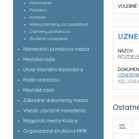
Informácie
VOLEBNÉ 
Poslanci
Komisie
Videozáznamy zo zasadnutí
Odmeny poslancov
UZNE
Zrušené uznesenia
Námestníci primátora mesta
NÁZOV:
ROZDELE
Mestská rada
Útvar hlavného kontrolóra
DOKUMEN
UZNESENIE
Rada starostov
RTF - 17,82
Mestské časti
Základné dokumenty mesta
Ostatn
Všeob. záväzné nariadenia
Magistrát mesta Košice
111.
Organizačná štruktúra MMK