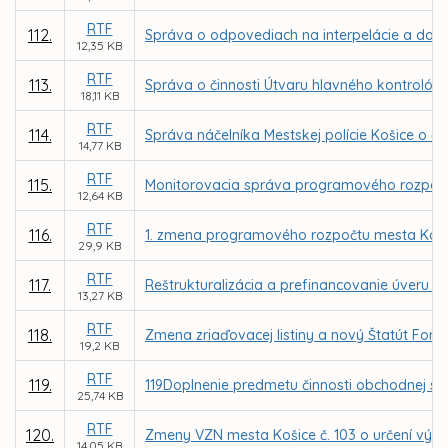
RTF
112.
Správa o odpovediach na interpelácie a dopy
12,35 KB
RTF
113.
Správa o činnosti Útvaru hlavného kontrolóra
18,11 KB
RTF
114.
Správa náčelníka Mestskej polície Košice o čin
14,77 KB
RTF
115.
Monitorovacia správa programového rozpočtu
12,64 KB
RTF
116.
1. zmena programového rozpočtu mesta Košic
29,9 KB
RTF
117.
Reštrukturalizácia a prefinancovanie úveru p
13,27 KB
RTF
118.
Zmena zriaďovacej listiny a nový Štatút Fond
19,2 KB
RTF
119.
119Doplnenie predmetu činnosti obchodnej 
25,74 KB
RTF
120.
Zmeny VZN mesta Košice č. 103 o určení výšky
14,05 KB