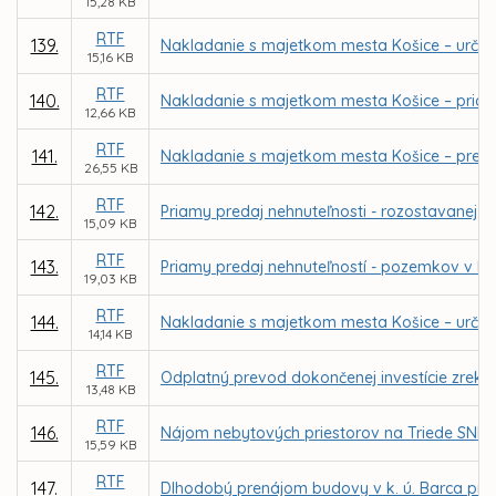
15,28 KB
RTF
139.
Nakladanie s majetkom mesta Košice – určen
15,16 KB
RTF
140.
Nakladanie s majetkom mesta Košice – priamy
12,66 KB
RTF
141.
Nakladanie s majetkom mesta Košice – predaj 
26,55 KB
RTF
142.
Priamy predaj nehnuteľnosti - rozostavanej st
15,09 KB
RTF
143.
Priamy predaj nehnuteľností - pozemkov v k. ú
19,03 KB
RTF
144.
Nakladanie s majetkom mesta Košice – urče
14,14 KB
RTF
145.
Odplatný prevod dokončenej investície zrekonš
13,48 KB
RTF
146.
Nájom nebytových priestorov na Triede SNP 48
15,59 KB
RTF
147.
Dlhodobý prenájom budovy v k. ú. Barca pre 