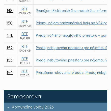
16,82 KB
RTF
148.
Prenájom Elektronického mestského informač
13,29 KB
RTF
150.
Priamy nájom hádzanárskej haly na VŠA pre S
16,69 KB
RTF
151.
Predaj voľného nebytového priestoru – garáž
14,41 KB
RTF
152.
Predaj nebytového priestoru pre nájomcu SUISSE
15,06 KB
RTF
153.
Predaj nebytového priestoru pre nájomcu VENDA 
14,17 KB
RTF
154.
Prerušenie rokovania o bode „Predaj nebytovéh
12,7 KB
Samospráva
Komunálne voľby 2026