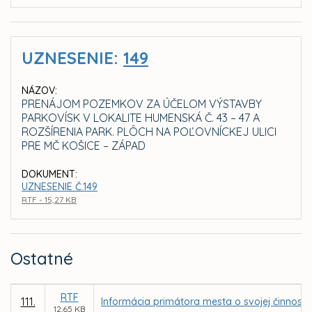
UZNESENIE:
149
NÁZOV:
PRENÁJOM POZEMKOV ZA ÚČELOM VÝSTAVBY
PARKOVÍSK V LOKALITE HUMENSKÁ Č. 43 – 47 A
ROZŠÍRENIA PARK. PLÔCH NA POĽOVNÍCKEJ ULICI
PRE MČ KOŠICE – ZÁPAD
DOKUMENT:
UZNESENIE Č.149
RTF - 15,27 KB
Ostatné
RTF
111.
Informácia primátora mesta o svojej činnosti
12,65 KB