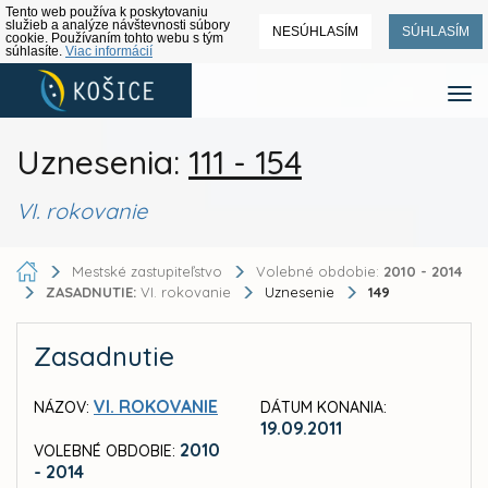
Tento web používa k poskytovaniu
služieb a analýze návštevnosti súbory
NESÚHLASÍM
SÚHLASÍM
cookie. Používaním tohto webu s tým
súhlasíte.
Viac informácií
Uznesenia:
111 - 154
VI. rokovanie
Mestské zastupiteľstvo
Volebné obdobie:
2010 - 2014
ZASADNUTIE:
VI. rokovanie
Uznesenie
149
Zasadnutie
VI. ROKOVANIE
NÁZOV:
DÁTUM KONANIA:
19.09.2011
2010
VOLEBNÉ OBDOBIE:
- 2014