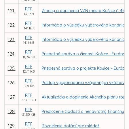
RTF
121.
Zmeny a doplnenia VZN mesta Košice č. 45 T
13,1 KB
RTF
122.
Informácia o výsledku výberového konania na
14,1 KB
RTF
123.
Informácia o výsledku výberového konania na
14,14 KB
RTF
124.
Priebežná správa o činnosti Košice - Európske
11,94 KB
RTF
125.
Priebežná správa o projekte Košice – Európske
12,41 KB
RTF
126.
Postup vysporiadania vzájomných vzťahov m
12,5 KB
RTF
127.
Aktualizácia a doplnenie Akčného plánu rozvo
35,05 KB
RTF
128.
Predloženie žiadostí o nenávratný finančný p
21,35 KB
RTF
129.
Rozdelenie dotácií pre mládež
17,82 KB