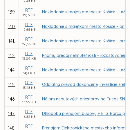
15,28 KB
RTF
139.
Nakladanie s majetkom mesta Košice – určen
15,16 KB
RTF
140.
Nakladanie s majetkom mesta Košice – priamy
12,66 KB
RTF
141.
Nakladanie s majetkom mesta Košice – predaj 
26,55 KB
RTF
142.
Priamy predaj nehnuteľnosti - rozostavanej st
15,09 KB
RTF
144.
Nakladanie s majetkom mesta Košice – urče
14,14 KB
RTF
145.
Odplatný prevod dokončenej investície zrekonš
13,48 KB
RTF
146.
Nájom nebytových priestorov na Triede SNP 48
15,59 KB
RTF
147.
Dlhodobý prenájom budovy v k. ú. Barca pre 
16,82 KB
RTF
148.
Prenájom Elektronického mestského informač