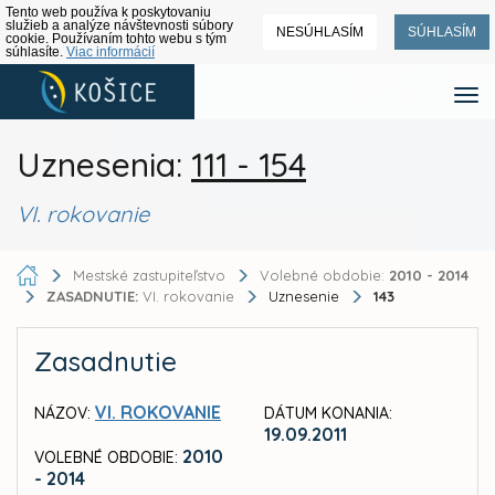
Tento web používa k poskytovaniu
služieb a analýze návštevnosti súbory
NESÚHLASÍM
SÚHLASÍM
cookie. Používaním tohto webu s tým
súhlasíte.
Viac informácií
Uznesenia:
111 - 154
VI. rokovanie
Mestské zastupiteľstvo
Volebné obdobie:
2010 - 2014
ZASADNUTIE:
VI. rokovanie
Uznesenie
143
Zasadnutie
VI. ROKOVANIE
NÁZOV:
DÁTUM KONANIA:
19.09.2011
2010
VOLEBNÉ OBDOBIE:
- 2014