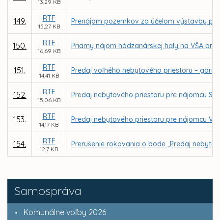
13,29 KB
RTF
149.
Prenájom pozemkov za účelom výstavby parkoví
15,27 KB
RTF
150.
Priamy nájom hádzanárskej haly na VŠA pre S
16,69 KB
RTF
151.
Predaj voľného nebytového priestoru – garáž
14,41 KB
RTF
152.
Predaj nebytového priestoru pre nájomcu SUISSE
15,06 KB
RTF
153.
Predaj nebytového priestoru pre nájomcu VENDA 
14,17 KB
RTF
154.
Prerušenie rokovania o bode „Predaj nebytovéh
12,7 KB
Samospráva
Komunálne voľby 2026