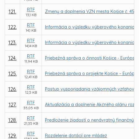
RTF
121.
Zmeny a doplnenia VZN mesta Košice č. 45 T
13,1 KB
RTF
122.
Informácia o výsledku výberového konania na
14,1 KB
RTF
123.
Informácia o výsledku výberového konania na
14,14 KB
RTF
124.
Priebežná správa o činnosti Košice - Európske
11,94 KB
RTF
125.
Priebežná správa o projekte Košice – Európske
12,41 KB
RTF
126.
Postup vysporiadania vzájomných vzťahov m
12,5 KB
RTF
127.
Aktualizácia a doplnenie Akčného plánu rozvo
35,05 KB
RTF
128.
Predloženie žiadostí o nenávratný finančný p
21,35 KB
RTF
129.
Rozdelenie dotácií pre mládež
17,82 KB