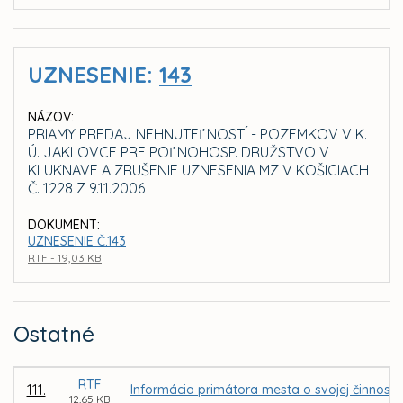
UZNESENIE:
143
NÁZOV:
PRIAMY PREDAJ NEHNUTEĽNOSTÍ - POZEMKOV V K.
Ú. JAKLOVCE PRE POĽNOHOSP. DRUŽSTVO V
KLUKNAVE A ZRUŠENIE UZNESENIA MZ V KOŠICIACH
Č. 1228 Z 9.11.2006
DOKUMENT:
UZNESENIE Č.143
RTF - 19,03 KB
Ostatné
RTF
111.
Informácia primátora mesta o svojej činnosti
12,65 KB