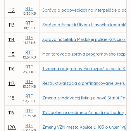
RTF
112.
Správa o odpovediach na interpelácie a dopy
12,35 KB
RTF
113.
Správa o činnosti Útvaru hlavného kontrolóra
18,11 KB
RTF
114.
Správa náčelníka Mestskej polície Košice o čin
14,77 KB
RTF
115.
Monitorovacia správa programového rozpočtu
12,64 KB
RTF
116.
1. zmena programového rozpočtu mesta Košic
29,9 KB
RTF
117.
Reštrukturalizácia a prefinancovanie úveru p
13,27 KB
RTF
118.
Zmena zriaďovacej listiny a nový Štatút Fond
19,2 KB
RTF
119.
119Doplnenie predmetu činnosti obchodnej 
25,74 KB
RTF
120.
Zmeny VZN mesta Košice č. 103 o určení výšky
14,05 KB