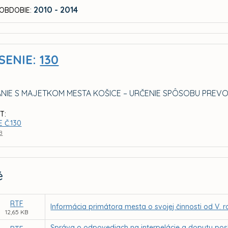
2010 - 2014
OBDOBIE:
SENIE:
130
NIE S MAJETKOM MESTA KOŠICE – URČENIE SPÔSOBU PREVOD
T:
 Č.130
B
é
RTF
Informácia primátora mesta o svojej činnosti od V.
12,65 KB
Správa o odpovediach na interpelácie a dopyty pos