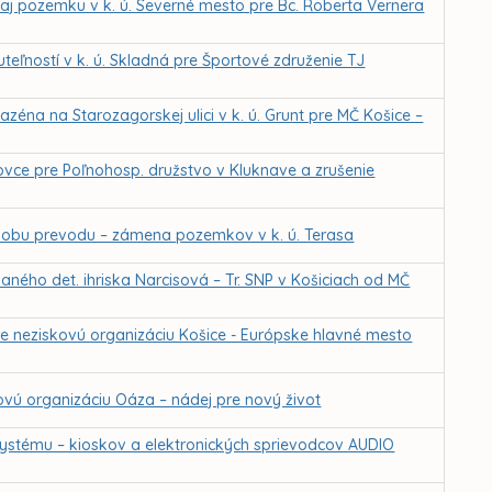
j pozemku v k. ú. Severné mesto pre Bc. Roberta Vernera
eľností v k. ú. Skladná pre Športové združenie TJ
zéna na Starozagorskej ulici v k. ú. Grunt pre MČ Košice –
ovce pre Poľnohosp. družstvo v Kluknave a zrušenie
sobu prevodu – zámena pozemkov v k. ú. Terasa
ného det. ihriska Narcisová – Tr. SNP v Košiciach od MČ
e neziskovú organizáciu Košice - Európske hlavné mesto
vú organizáciu Oáza – nádej pre nový život
ystému – kioskov a elektronických sprievodcov AUDIO