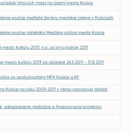
poriadok trhových miest na území mesta Košice
nie pozície riaditeľa Správy mestskej zelene v Košiciach
nie pozície náčelníka Mestskej polície mesta Košice
 mesto kultúry 2013, n.o. za prvý polrok 2011
é mesto kultúry 2013 za obdobie 26.5.2011 – 31.8.2011
šice so spoločnosťami MFK Košice a KF
ta Košice na roky 2009-2011 v rámci rozvojovej oblasti
k, zabezpečenie realizácie a financovania projektov