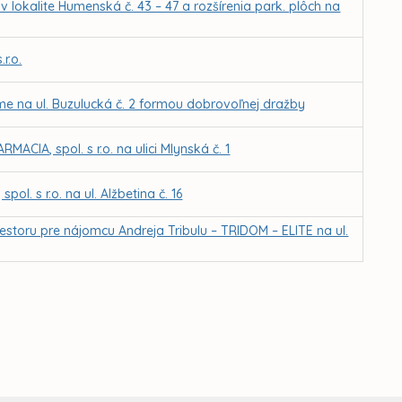
okalite Humenská č. 43 – 47 a rozšírenia park. plôch na
r.o.
e na ul. Buzulucká č. 2 formou dobrovoľnej dražby
CIA, spol. s r.o. na ulici Mlynská č. 1
l. s r.o. na ul. Alžbetina č. 16
storu pre nájomcu Andreja Tribulu – TRIDOM – ELITE na ul.