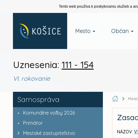
Tento web používa k poskytovaniu služieb a an
Mesto
Občan
Uznesenia:
111 - 154
VI. rokovanie
Samospráva
Mests
Komunálne voľby 2026
Zasad
Primátor
V
NÁZOV:
Mestské zastupiteľstvo