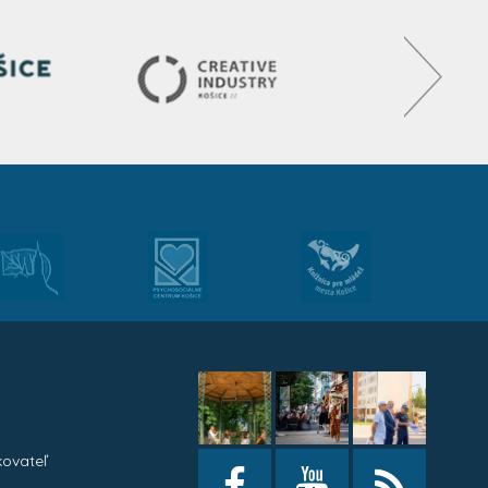
kovateľ
h