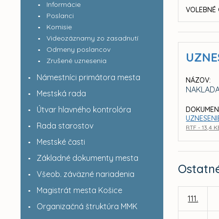
Informácie
VOLEBNÉ 
Poslanci
Komisie
Videozáznamy zo zasadnutí
Odmeny poslancov
UZNE
Zrušené uznesenia
Námestníci primátora mesta
NÁZOV:
NAKLADA
Mestská rada
Útvar hlavného kontrolóra
DOKUMEN
UZNESENIE
Rada starostov
RTF - 13,4 K
Mestské časti
Základné dokumenty mesta
Ostatn
Všeob. záväzné nariadenia
Magistrát mesta Košice
111.
Organizačná štruktúra MMK