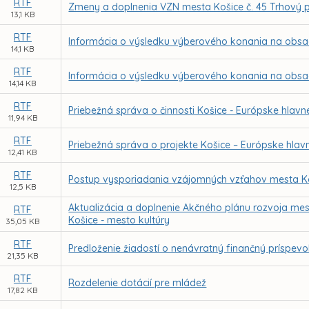
RTF
Zmeny a doplnenia VZN mesta Košice č. 45 Trhový 
13,1 KB
RTF
Informácia o výsledku výberového konania na obsade
14,1 KB
RTF
Informácia o výsledku výberového konania na obsade
14,14 KB
RTF
Priebežná správa o činnosti Košice - Európske hlavné
11,94 KB
RTF
Priebežná správa o projekte Košice – Európske hlavn
12,41 KB
RTF
Postup vysporiadania vzájomných vzťahov mesta Ko
12,5 KB
Aktualizácia a doplnenie Akčného plánu rozvoja mes
RTF
Košice - mesto kultúry
35,05 KB
RTF
Predloženie žiadostí o nenávratný finančný príspevo
21,35 KB
RTF
Rozdelenie dotácií pre mládež
17,82 KB