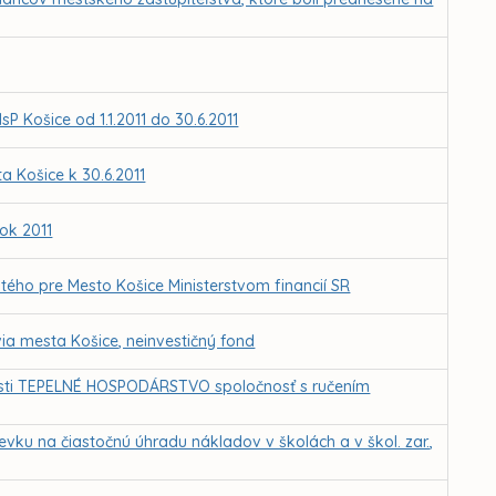
sP Košice od 1.1.2011 do 30.6.2011
 Košice k 30.6.2011
ok 2011
tého pre Mesto Košice Ministerstvom financií SR
ia mesta Košice, neinvestičný fond
nosti TEPELNÉ HOSPODÁRSTVO spoločnosť s ručením
vku na čiastočnú úhradu nákladov v školách a v škol. zar.,