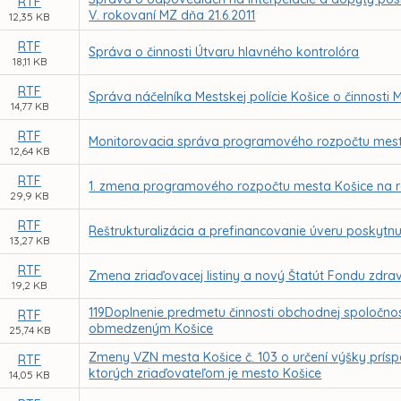
RTF
V. rokovaní MZ dňa 21.6.2011
12,35 KB
RTF
Správa o činnosti Útvaru hlavného kontrolóra
18,11 KB
RTF
Správa náčelníka Mestskej polície Košice o činnosti M
14,77 KB
RTF
Monitorovacia správa programového rozpočtu mesta
12,64 KB
RTF
1. zmena programového rozpočtu mesta Košice na r
29,9 KB
RTF
Reštrukturalizácia a prefinancovanie úveru poskytnu
13,27 KB
RTF
Zmena zriaďovacej listiny a nový Štatút Fondu zdrav
19,2 KB
119Doplnenie predmetu činnosti obchodnej spoloč
RTF
obmedzeným Košice
25,74 KB
Zmeny VZN mesta Košice č. 103 o určení výšky príspe
RTF
ktorých zriaďovateľom je mesto Košice
14,05 KB