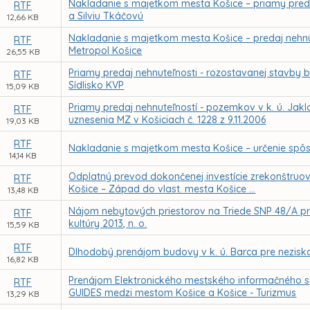
Nakladanie s majetkom mesta Košice – priamy preda
RTF
a Silviu Tkáčovú
12,66 KB
Nakladanie s majetkom mesta Košice – predaj nehnut
RTF
Metropol Košice
26,55 KB
Priamy predaj nehnuteľnosti - rozostavanej stavby ba
RTF
Sídlisko KVP
15,09 KB
Priamy predaj nehnuteľností - pozemkov v k. ú. Jakl
RTF
uznesenia MZ v Košiciach č. 1228 z 9.11.2006
19,03 KB
RTF
Nakladanie s majetkom mesta Košice – určenie spô
14,14 KB
Odplatný prevod dokončenej investície zrekonštruova
RTF
Košice – Západ do vlast. mesta Košice ...
13,48 KB
Nájom nebytových priestorov na Triede SNP 48/A pr
RTF
kultúry 2013, n. o.
15,59 KB
RTF
Dlhodobý prenájom budovy v k. ú. Barca pre nezisko
16,82 KB
Prenájom Elektronického mestského informačného s
RTF
GUIDES medzi mestom Košice a Košice - Turizmus
13,29 KB