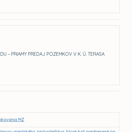
U – PRIAMY PREDAJ POZEMKOV V K. Ú. TERASA
 rokovania MZ
lancov mestského zastupiteľstva, ktoré boli prednesené na