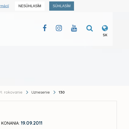
rmácií
NESÚHLASÍM
SÚHLASÍM
SK
I. rokovanie
Uznesenie
130
19.09.2011
 KONANIA: