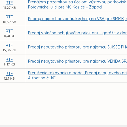
Prenájom pozemkov za účelom výstavby parkovísk v l
RTF
Poľovníckej ulici pre MČ Košice – Západ
15,27 KB
RTF
Priamy nájom hádzanárskej haly na VŠA pre SMMK, s.
16,69 KB
RTF
Predaj voľného nebytového priestoru – garáže v dom
14,41 KB
RTF
Predaj nebytového priestoru pre nájomcu SUISSE PHARMA
15,06 KB
RTF
Predaj nebytového priestoru pre nájomcu VENDA SR, spo
14,17 KB
Prerušenie rokovania o bode „Predaj nebytového prie
RTF
Alžbetina č. 16“
12,7 KB