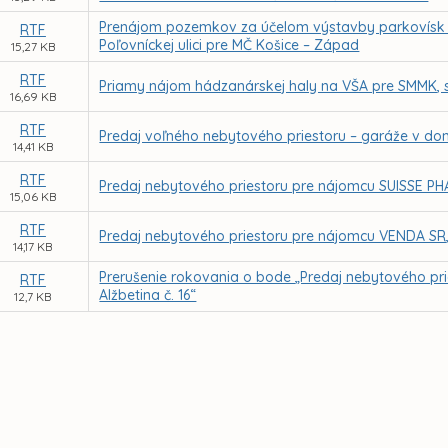
Prenájom pozemkov za účelom výstavby parkovísk v l
RTF
Poľovníckej ulici pre MČ Košice – Západ
15,27 KB
RTF
Priamy nájom hádzanárskej haly na VŠA pre SMMK, s.
16,69 KB
RTF
Predaj voľného nebytového priestoru – garáže v dom
14,41 KB
RTF
Predaj nebytového priestoru pre nájomcu SUISSE PHARMA
15,06 KB
RTF
Predaj nebytového priestoru pre nájomcu VENDA SR, spo
14,17 KB
Prerušenie rokovania o bode „Predaj nebytového prie
RTF
Alžbetina č. 16“
12,7 KB