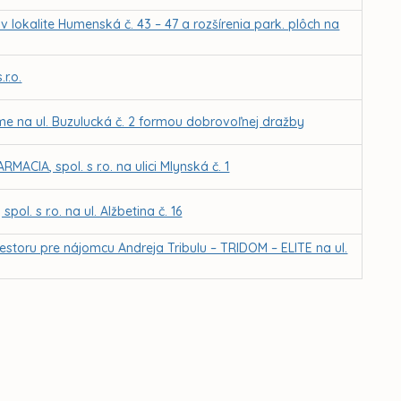
okalite Humenská č. 43 – 47 a rozšírenia park. plôch na
r.o.
e na ul. Buzulucká č. 2 formou dobrovoľnej dražby
CIA, spol. s r.o. na ulici Mlynská č. 1
l. s r.o. na ul. Alžbetina č. 16
storu pre nájomcu Andreja Tribulu – TRIDOM – ELITE na ul.