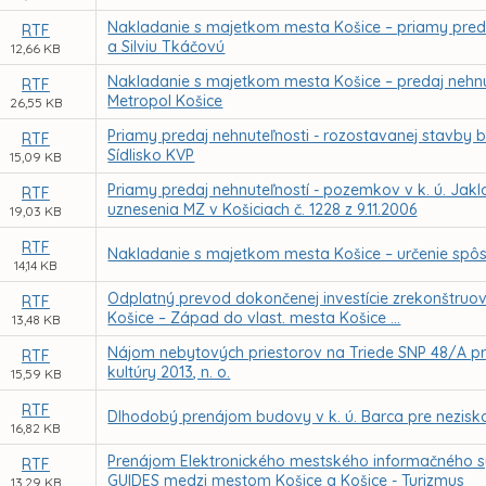
Nakladanie s majetkom mesta Košice – priamy preda
RTF
a Silviu Tkáčovú
12,66 KB
Nakladanie s majetkom mesta Košice – predaj nehnut
RTF
Metropol Košice
26,55 KB
Priamy predaj nehnuteľnosti - rozostavanej stavby ba
RTF
Sídlisko KVP
15,09 KB
Priamy predaj nehnuteľností - pozemkov v k. ú. Jakl
RTF
uznesenia MZ v Košiciach č. 1228 z 9.11.2006
19,03 KB
RTF
Nakladanie s majetkom mesta Košice – určenie spô
14,14 KB
Odplatný prevod dokončenej investície zrekonštruova
RTF
Košice – Západ do vlast. mesta Košice ...
13,48 KB
Nájom nebytových priestorov na Triede SNP 48/A pr
RTF
kultúry 2013, n. o.
15,59 KB
RTF
Dlhodobý prenájom budovy v k. ú. Barca pre nezisko
16,82 KB
Prenájom Elektronického mestského informačného s
RTF
GUIDES medzi mestom Košice a Košice - Turizmus
13,29 KB