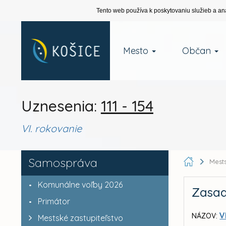
Tento web používa k poskytovaniu služieb a an
Mesto
Občan
Uznesenia:
111 - 154
VI. rokovanie
Samospráva
Mests
Komunálne voľby 2026
Zasad
Primátor
V
NÁZOV:
Mestské zastupiteľstvo