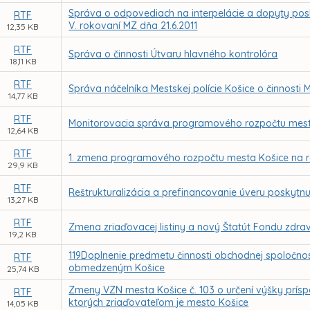
Správa o odpovediach na interpelácie a dopyty pos
RTF
V. rokovaní MZ dňa 21.6.2011
12,35 KB
RTF
Správa o činnosti Útvaru hlavného kontrolóra
18,11 KB
RTF
Správa náčelníka Mestskej polície Košice o činnosti M
14,77 KB
RTF
Monitorovacia správa programového rozpočtu mesta
12,64 KB
RTF
1. zmena programového rozpočtu mesta Košice na r
29,9 KB
RTF
Reštrukturalizácia a prefinancovanie úveru poskytnu
13,27 KB
RTF
Zmena zriaďovacej listiny a nový Štatút Fondu zdrav
19,2 KB
119Doplnenie predmetu činnosti obchodnej spoloč
RTF
obmedzeným Košice
25,74 KB
Zmeny VZN mesta Košice č. 103 o určení výšky príspe
RTF
ktorých zriaďovateľom je mesto Košice
14,05 KB