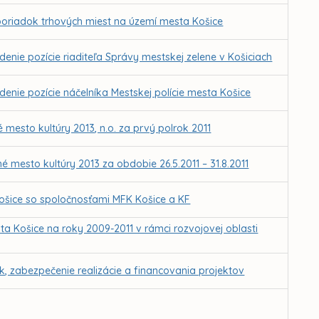
poriadok trhových miest na území mesta Košice
nie pozície riaditeľa Správy mestskej zelene v Košiciach
nie pozície náčelníka Mestskej polície mesta Košice
 mesto kultúry 2013, n.o. za prvý polrok 2011
é mesto kultúry 2013 za obdobie 26.5.2011 – 31.8.2011
šice so spoločnosťami MFK Košice a KF
ta Košice na roky 2009-2011 v rámci rozvojovej oblasti
k, zabezpečenie realizácie a financovania projektov