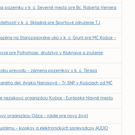
j pozemku v k. ú. Severné mesto pre Bc. Roberta Vernera
eľností v k. ú. Skladná pre Športové združenie TJ
zéna na Starozagorskej ulici v k. ú. Grunt pre MČ Košice –
ovce pre Poľnohosp. družstvo v Kluknave a zrušenie
sobu prevodu – zámena pozemkov v k. ú. Terasa
ného det. ihriska Narcisová – Tr. SNP v Košiciach od MČ
e neziskovú organizáciu Košice - Európske hlavné mesto
vú organizáciu Oáza – nádej pre nový život
ystému – kioskov a elektronických sprievodcov AUDIO