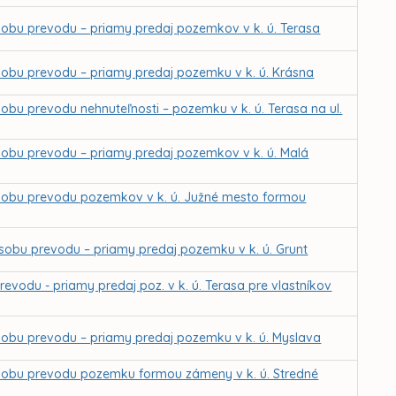
obu prevodu – priamy predaj pozemkov v k. ú. Terasa
obu prevodu – priamy predaj pozemku v k. ú. Krásna
bu prevodu nehnuteľnosti – pozemku v k. ú. Terasa na ul.
sobu prevodu – priamy predaj pozemkov v k. ú. Malá
sobu prevodu pozemkov v k. ú. Južné mesto formou
sobu prevodu – priamy predaj pozemku v k. ú. Grunt
evodu - priamy predaj poz. v k. ú. Terasa pre vlastníkov
sobu prevodu – priamy predaj pozemku v k. ú. Myslava
sobu prevodu pozemku formou zámeny v k. ú. Stredné