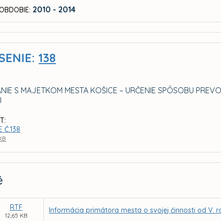
2010 - 2014
OBDOBIE:
SENIE:
138
NIE S MAJETKOM MESTA KOŠICE – URČENIE SPÔSOBU PREV
I
T:
 Č.138
 KB
é
RTF
Informácia primátora mesta o svojej činnosti od V.
12,65 KB