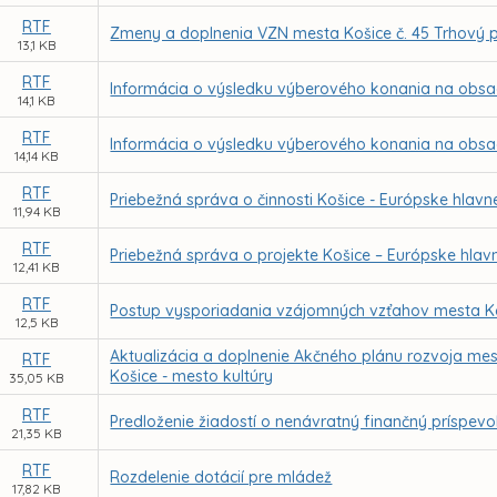
RTF
Zmeny a doplnenia VZN mesta Košice č. 45 Trhový 
13,1 KB
RTF
Informácia o výsledku výberového konania na obsade
14,1 KB
RTF
Informácia o výsledku výberového konania na obsade
14,14 KB
RTF
Priebežná správa o činnosti Košice - Európske hlavné
11,94 KB
RTF
Priebežná správa o projekte Košice – Európske hlavn
12,41 KB
RTF
Postup vysporiadania vzájomných vzťahov mesta Ko
12,5 KB
Aktualizácia a doplnenie Akčného plánu rozvoja mes
RTF
Košice - mesto kultúry
35,05 KB
RTF
Predloženie žiadostí o nenávratný finančný príspevo
21,35 KB
RTF
Rozdelenie dotácií pre mládež
17,82 KB