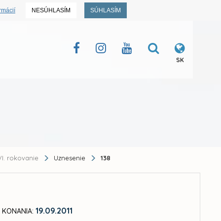
rmácií
NESÚHLASÍM
SÚHLASÍM
SK
I. rokovanie
Uznesenie
138
19.09.2011
 KONANIA: