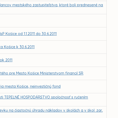
lancov mestského zastupiteľstva, ktoré boli prednesené na
sP Košice od 1.1.2011 do 30.6.2011
 Košice k 30.6.2011
ok 2011
tého pre Mesto Košice Ministerstvom financií SR
ia mesta Košice, neinvestičný fond
nosti TEPELNÉ HOSPODÁRSTVO spoločnosť s ručením
vku na čiastočnú úhradu nákladov v školách a v škol. zar.,