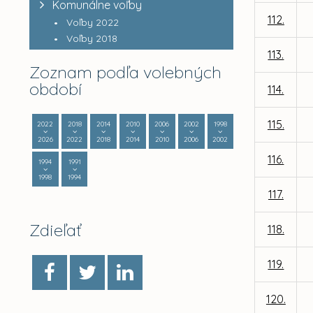
Komunálne voľby
112.
Voľby 2022
Voľby 2018
113.
Zoznam podľa volebných
období
114.
115.
2022
2018
2014
2010
2006
2002
1998
2026
2022
2018
2014
2010
2006
2002
116.
1994
1991
1998
1994
117.
Zdieľať
118.
119.
120.