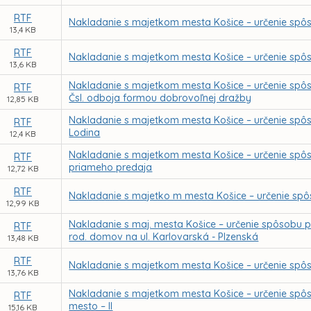
RTF
Nakladanie s majetkom mesta Košice – určenie spôs
13,4 KB
RTF
Nakladanie s majetkom mesta Košice – určenie spôs
13,6 KB
Nakladanie s majetkom mesta Košice – určenie spôso
RTF
Čsl. odboja formou dobrovoľnej dražby
12,85 KB
Nakladanie s majetkom mesta Košice – určenie spô
RTF
Lodina
12,4 KB
Nakladanie s majetkom mesta Košice – určenie spô
RTF
priameho predaja
12,72 KB
RTF
Nakladanie s majetko m mesta Košice – určenie spô
12,99 KB
Nakladanie s maj. mesta Košice – určenie spôsobu pr
RTF
rod. domov na ul. Karlovarská - Plzenská
13,48 KB
RTF
Nakladanie s majetkom mesta Košice – určenie spô
13,76 KB
Nakladanie s majetkom mesta Košice – určenie spô
RTF
mesto – II
15,16 KB