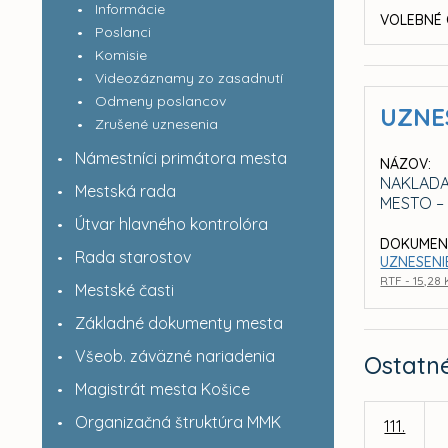
Informácie
VOLEBNÉ 
Poslanci
Komisie
Videozáznamy zo zasadnutí
Odmeny poslancov
UZNE
Zrušené uznesenia
Námestníci primátora mesta
NÁZOV:
NAKLADA
Mestská rada
MESTO – 
Útvar hlavného kontrolóra
DOKUMEN
Rada starostov
UZNESENIE
RTF - 15,28
Mestské časti
Základné dokumenty mesta
Všeob. záväzné nariadenia
Ostatn
Magistrát mesta Košice
Organizačná štruktúra MMK
111.