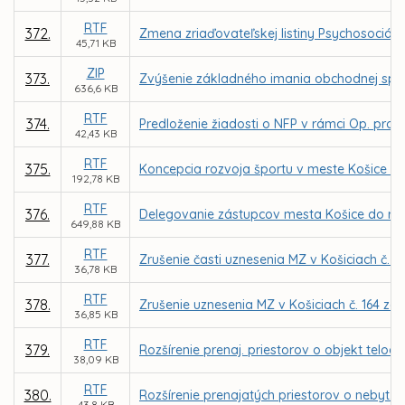
RTF
372.
Zmena zriaďovateľskej listiny Psychosociáln
45,71 KB
ZIP
373.
Zvýšenie základného imania obchodnej spo
636,6 KB
RTF
374.
Predloženie žiadosti o NFP v rámci Op. prog
42,43 KB
RTF
375.
Koncepcia rozvoja športu v meste Košice - p
192,78 KB
RTF
376.
Delegovanie zástupcov mesta Košice do rád š
649,88 KB
RTF
377.
Zrušenie časti uznesenia MZ v Košiciach č. 2
36,78 KB
RTF
378.
Zrušenie uznesenia MZ v Košiciach č. 164 z
36,85 KB
RTF
379.
Rozšírenie prenaj. priestorov o objekt telo
38,09 KB
RTF
380.
Rozšírenie prenajatých priestorov o nebyt. 
43,8 KB