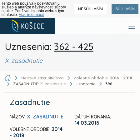
Tento web používa k poskytovaniu
služieb a analýze návštevnosti súbory
NESÚHLASÍM
SÚHLASÍM
cookie. Používaním tohto webu s tým
súhlasíte.
Viac informácií
Uznesenia:
362 - 425
X. zasadnutie
Mestské zastupiteľstvo
Volebné obdobie:
2014 - 2018
ZASADNUTIE:
X. zasadnutie
Uznesenie
398
Zasadnutie
X. ZASADNUTIE
NÁZOV:
DÁTUM KONANIA:
14.03.2016
2014
VOLEBNÉ OBDOBIE:
- 2018