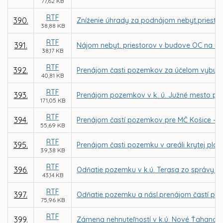
77,62 KB
RTF
390.
Zníženie úhrady za podnájom nebyt.priestorov
38,88 KB
RTF
391.
Nájom nebyt. priestorov v budove OC na ul. 
38,17 KB
RTF
392.
Prenájom časti pozemkov za účelom vybudov
40,81 KB
RTF
393.
Prenájom pozemkov v k. ú. Južné mesto pre
171,05 KB
RTF
394.
Prenájom častí pozemkov pre MČ Košice – Zá
55,69 KB
RTF
395.
Prenájom časti pozemku v areáli krytej plav
39,38 KB
RTF
396.
Odňatie pozemku v k.ú. Terasa zo správy M
43,14 KB
RTF
397.
Odňatie pozemku a násl.prenájom častí poz. 
75,96 KB
RTF
399.
Zámena nehnuteľností v k.ú. Nové Ťahanovc