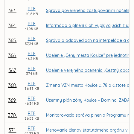
RTF
363.
Správa povereného zastupovaním náčelníka Me
40,6 KB
RTF
364.
Informácia o plnení úloh vyplývajúcich z uz
41,08 KB
RTF
365.
Správa o odpovediach na interpelácie a dopy
37,24 KB
RTF
366.
Udelenie „Ceny mesta Košice“ pre jednotlivco
46,2 KB
RTF
367.
Udelenie verejného ocenenia „Čestný občan
37,4 KB
RTF
368.
Zmena VZN mesta Košice č. 78 o čistote a 
36,83 KB
RTF
369.
Územný plán zóny Košice – Domino, ZADANI
46,34 KB
RTF
370.
Monitorovacia správa plnenia Programu roz
36,53 KB
RTF
371.
Menovanie členov štatutárneho orgánu v obc
45,32 KB