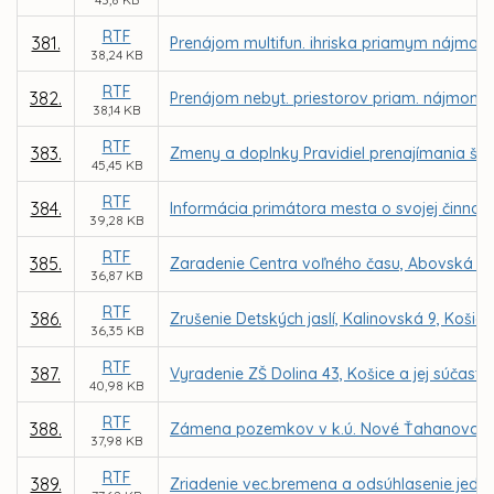
RTF
381.
Prenájom multifun. ihriska priamym nájmom
38,24 KB
RTF
382.
Prenájom nebyt. priestorov priam. nájmom 
38,14 KB
RTF
383.
Zmeny a doplnky Pravidiel prenajímania ško
45,45 KB
RTF
384.
Informácia primátora mesta o svojej činnosti
39,28 KB
RTF
385.
Zaradenie Centra voľného času, Abovská 36, 
36,87 KB
RTF
386.
Zrušenie Detských jaslí, Kalinovská 9, Košice
36,35 KB
RTF
387.
Vyradenie ZŠ Dolina 43, Košice a jej súčasti 
40,98 KB
RTF
388.
Zámena pozemkov v k.ú. Nové Ťahanovce med
37,98 KB
RTF
389.
Zriadenie vec.bremena a odsúhlasenie jedno