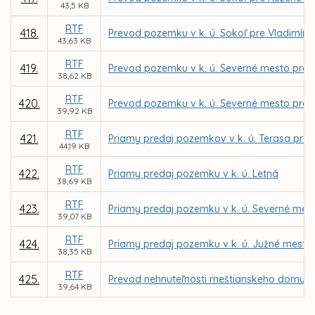
43,5 KB
RTF
418.
Prevod pozemku v k. ú. Sokoľ pre Vladimír
43,63 KB
RTF
419.
Prevod pozemku v k. ú. Severné mesto pre 
38,62 KB
RTF
420.
Prevod pozemku v k. ú. Severné mesto pre 
39,92 KB
RTF
421.
Priamy predaj pozemkov v k. ú. Terasa pre v
44,19 KB
RTF
422.
Priamy predaj pozemku v k. ú. Letná
38,69 KB
RTF
423.
Priamy predaj pozemku v k. ú. Severné mest
39,07 KB
RTF
424.
Priamy predaj pozemku v k. ú. Južné mesto p
38,35 KB
RTF
425.
Prevod nehnuteľnosti meštianskeho domu na
39,64 KB