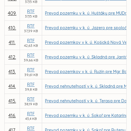
37,15 KB
RTF
409.
Prevod pozemku v k. ú. Huštáky pre MUDr. 
37,15 KB
RTF
410.
Prevod pozemku v k. ú. Jazero pre spoločno
37,39 KB
RTF
411.
Prevod pozemkov v k. ú. Košická Nová Ves p
42,63 KB
RTF
412.
Prevod pozemku v k. ú. Skladná pre Jantáro
39,66 KB
RTF
413.
Prevod pozemkov v k. ú. Ružín pre Mgr. Bo
39,61 KB
RTF
414.
Prevod nehnuteľností v k. ú. Skladná pre Mic
39,8 KB
RTF
415.
Prevod nehnuteľností v k. ú. Terasa pre Domo
38,19 KB
RTF
416.
Prevod pozemku v k. ú. Sokoľ pre Katarínu 
43,4 KB
RTF
417.
Prevod pozemku v k. ú. Sokoľ pre Ruženu P