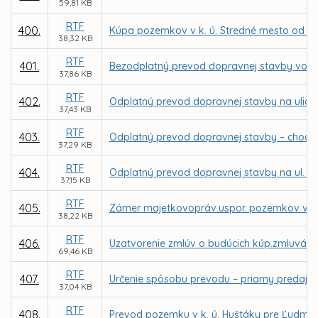
59,81 KB
RTF
400.
Kúpa pozemkov v k. ú. Stredné mesto od spol
38,32 KB
RTF
401.
Bezodplatný prevod dopravnej stavby vo vlas
37,86 KB
RTF
402.
Odplatný prevod dopravnej stavby na ulici O
37,43 KB
RTF
403.
Odplatný prevod dopravnej stavby – chodníka
37,29 KB
RTF
404.
Odplatný prevod dopravnej stavby na ul. Tri
37,15 KB
RTF
405.
Zámer majetkovopráv.uspor. pozemkov v k.ú. 
38,22 KB
RTF
406.
Uzatvorenie zmlúv o budúcich kúp.zmluvách 
69,46 KB
RTF
407.
Určenie spôsobu prevodu – priamy predaj p
37,04 KB
RTF
408.
Prevod pozemku v k. ú. Huštáky pre Ľudmil