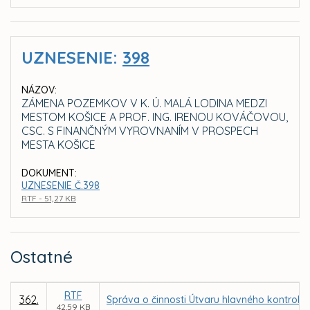
UZNESENIE:
398
NÁZOV:
ZÁMENA POZEMKOV V K. Ú. MALÁ LODINA MEDZI
MESTOM KOŠICE A PROF. ING. IRENOU KOVÁČOVOU,
CSC. S FINANČNÝM VYROVNANÍM V PROSPECH
MESTA KOŠICE
DOKUMENT:
UZNESENIE Č.398
RTF - 51,27 KB
Ostatné
RTF
362.
Správa o činnosti Útvaru hlavného kontroló
42,59 KB