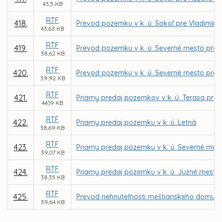
43,5 KB
RTF
418.
Prevod pozemku v k. ú. Sokoľ pre Vladimír
43,63 KB
RTF
419.
Prevod pozemku v k. ú. Severné mesto pre 
38,62 KB
RTF
420.
Prevod pozemku v k. ú. Severné mesto pre 
39,92 KB
RTF
421.
Priamy predaj pozemkov v k. ú. Terasa pre v
44,19 KB
RTF
422.
Priamy predaj pozemku v k. ú. Letná
38,69 KB
RTF
423.
Priamy predaj pozemku v k. ú. Severné mest
39,07 KB
RTF
424.
Priamy predaj pozemku v k. ú. Južné mesto p
38,35 KB
RTF
425.
Prevod nehnuteľnosti meštianskeho domu na
39,64 KB