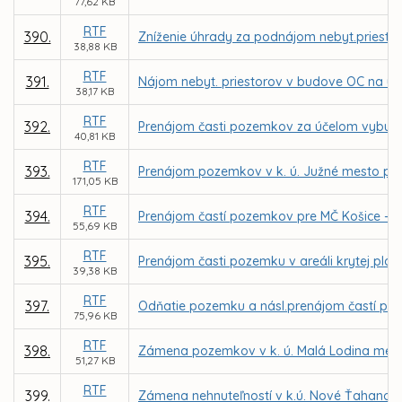
77,62 KB
RTF
390.
Zníženie úhrady za podnájom nebyt.priestorov
38,88 KB
RTF
391.
Nájom nebyt. priestorov v budove OC na ul. 
38,17 KB
RTF
392.
Prenájom časti pozemkov za účelom vybudov
40,81 KB
RTF
393.
Prenájom pozemkov v k. ú. Južné mesto pre
171,05 KB
RTF
394.
Prenájom častí pozemkov pre MČ Košice – Zá
55,69 KB
RTF
395.
Prenájom časti pozemku v areáli krytej plav
39,38 KB
RTF
397.
Odňatie pozemku a násl.prenájom častí poz. 
75,96 KB
RTF
398.
Zámena pozemkov v k. ú. Malá Lodina medzi
51,27 KB
RTF
399.
Zámena nehnuteľností v k.ú. Nové Ťahanovc