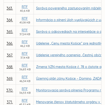
RTF
363.
Správa povereného zastupovaním náčelníka Me
40,6 KB
RTF
364.
Informácia o plnení úloh vyplývajúcich z uz
41,08 KB
RTF
365.
Správa o odpovediach na interpelácie a dopy
37,24 KB
RTF
366.
Udelenie „Ceny mesta Košice“ pre jednotlivco
46,2 KB
RTF
367.
Udelenie verejného ocenenia „Čestný občan
37,4 KB
RTF
368.
Zmena VZN mesta Košice č. 78 o čistote a 
36,83 KB
RTF
369.
Územný plán zóny Košice – Domino, ZADANI
46,34 KB
RTF
370.
Monitorovacia správa plnenia Programu roz
36,53 KB
RTF
371.
Menovanie členov štatutárneho orgánu v obc
45,32 KB