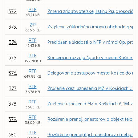
RTF
372.
Zmena zriaďovateľskej listiny Psychosociáln
45,71 KB
ZIP
373.
Zvýšenie základného imania obchodnej spo
636,6 KB
RTF
374.
Predloženie žiadosti o NFP v rámci Op. prog
42,43 KB
RTF
375.
Koncepcia rozvoja športu v meste Košice - p
192,78 KB
RTF
376.
Delegovanie zástupcov mesta Košice do rád š
649,88 KB
RTF
377.
Zrušenie časti uznesenia MZ v Košiciach č. 2
36,78 KB
RTF
378.
Zrušenie uznesenia MZ v Košiciach č. 164 z
36,85 KB
RTF
379.
Rozšírenie prenaj. priestorov o objekt telo
38,09 KB
RTF
380.
Rozšírenie prenajatých priestorov o nebyt. 
43,8 KB