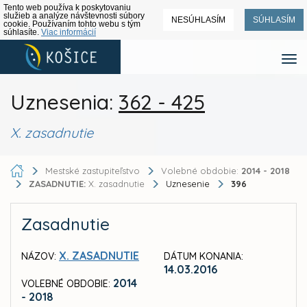
Tento web používa k poskytovaniu
služieb a analýze návštevnosti súbory
NESÚHLASÍM
SÚHLASÍM
cookie. Používaním tohto webu s tým
súhlasíte.
Viac informácií
Uznesenia:
362 - 425
X. zasadnutie
Mestské zastupiteľstvo
Volebné obdobie:
2014 - 2018
ZASADNUTIE:
X. zasadnutie
Uznesenie
396
Zasadnutie
X. ZASADNUTIE
NÁZOV:
DÁTUM KONANIA:
14.03.2016
2014
VOLEBNÉ OBDOBIE:
- 2018