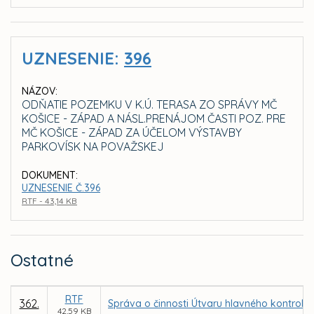
UZNESENIE:
396
NÁZOV:
ODŇATIE POZEMKU V K.Ú. TERASA ZO SPRÁVY MČ
KOŠICE - ZÁPAD A NÁSL.PRENÁJOM ČASTI POZ. PRE
MČ KOŠICE - ZÁPAD ZA ÚČELOM VÝSTAVBY
PARKOVÍSK NA POVAŽSKEJ
DOKUMENT:
UZNESENIE Č.396
RTF - 43,14 KB
Ostatné
RTF
362.
Správa o činnosti Útvaru hlavného kontroló
42,59 KB