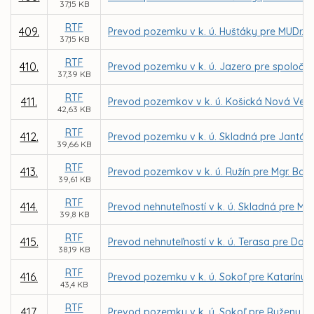
37,15 KB
RTF
409.
Prevod pozemku v k. ú. Huštáky pre MUDr. 
37,15 KB
RTF
410.
Prevod pozemku v k. ú. Jazero pre spoločno
37,39 KB
RTF
411.
Prevod pozemkov v k. ú. Košická Nová Ves p
42,63 KB
RTF
412.
Prevod pozemku v k. ú. Skladná pre Jantáro
39,66 KB
RTF
413.
Prevod pozemkov v k. ú. Ružín pre Mgr. Bo
39,61 KB
RTF
414.
Prevod nehnuteľností v k. ú. Skladná pre Mic
39,8 KB
RTF
415.
Prevod nehnuteľností v k. ú. Terasa pre Domo
38,19 KB
RTF
416.
Prevod pozemku v k. ú. Sokoľ pre Katarínu 
43,4 KB
RTF
417.
Prevod pozemku v k. ú. Sokoľ pre Ruženu P