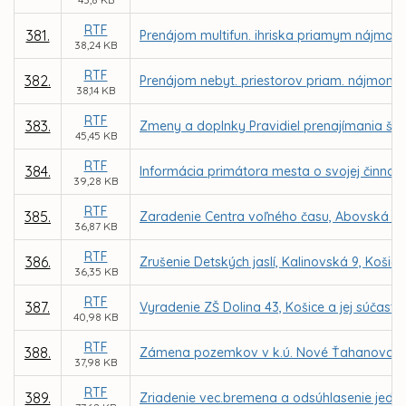
RTF
381.
Prenájom multifun. ihriska priamym nájmom
38,24 KB
RTF
382.
Prenájom nebyt. priestorov priam. nájmom 
38,14 KB
RTF
383.
Zmeny a doplnky Pravidiel prenajímania ško
45,45 KB
RTF
384.
Informácia primátora mesta o svojej činnosti
39,28 KB
RTF
385.
Zaradenie Centra voľného času, Abovská 36, 
36,87 KB
RTF
386.
Zrušenie Detských jaslí, Kalinovská 9, Košice
36,35 KB
RTF
387.
Vyradenie ZŠ Dolina 43, Košice a jej súčasti 
40,98 KB
RTF
388.
Zámena pozemkov v k.ú. Nové Ťahanovce med
37,98 KB
RTF
389.
Zriadenie vec.bremena a odsúhlasenie jedno