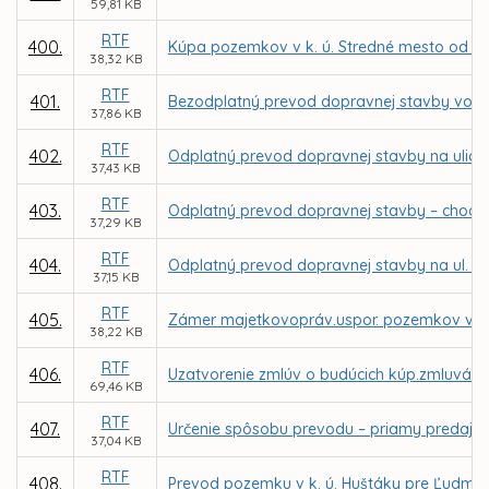
59,81 KB
RTF
400.
Kúpa pozemkov v k. ú. Stredné mesto od spol
38,32 KB
RTF
401.
Bezodplatný prevod dopravnej stavby vo vlas
37,86 KB
RTF
402.
Odplatný prevod dopravnej stavby na ulici O
37,43 KB
RTF
403.
Odplatný prevod dopravnej stavby – chodníka
37,29 KB
RTF
404.
Odplatný prevod dopravnej stavby na ul. Tri
37,15 KB
RTF
405.
Zámer majetkovopráv.uspor. pozemkov v k.ú. 
38,22 KB
RTF
406.
Uzatvorenie zmlúv o budúcich kúp.zmluvách 
69,46 KB
RTF
407.
Určenie spôsobu prevodu – priamy predaj p
37,04 KB
RTF
408.
Prevod pozemku v k. ú. Huštáky pre Ľudmil