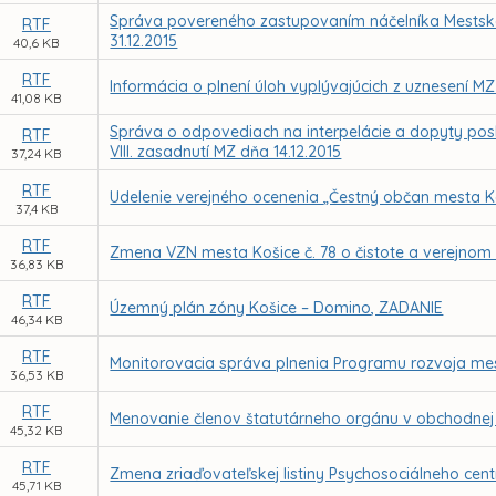
Správa povereného zastupovaním náčelníka Mestskej 
RTF
31.12.2015
40,6 KB
RTF
Informácia o plnení úloh vyplývajúcich z uznesení M
41,08 KB
Správa o odpovediach na interpelácie a dopyty pos
RTF
VIII. zasadnutí MZ dňa 14.12.2015
37,24 KB
RTF
Udelenie verejného ocenenia „Čestný občan mesta K
37,4 KB
RTF
Zmena VZN mesta Košice č. 78 o čistote a verejnom
36,83 KB
RTF
Územný plán zóny Košice – Domino, ZADANIE
46,34 KB
RTF
Monitorovacia správa plnenia Programu rozvoja mes
36,53 KB
RTF
Menovanie členov štatutárneho orgánu v obchodnej s
45,32 KB
RTF
Zmena zriaďovateľskej listiny Psychosociálneho cent
45,71 KB