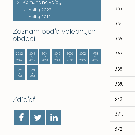
Komunálne voľby
363.
Voľby 2022
Voľby 2018
364.
Zoznam podľa volebných
období
365.
367.
2022
2018
2014
2010
2006
2002
1998
2026
2022
2018
2014
2010
2006
2002
368.
1994
1991
1998
1994
369.
Zdieľať
370.
371.
372.