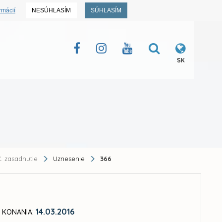
rmácií
NESÚHLASÍM
SÚHLASÍM
SK
. zasadnutie
Uznesenie
366
14.03.2016
 KONANIA: