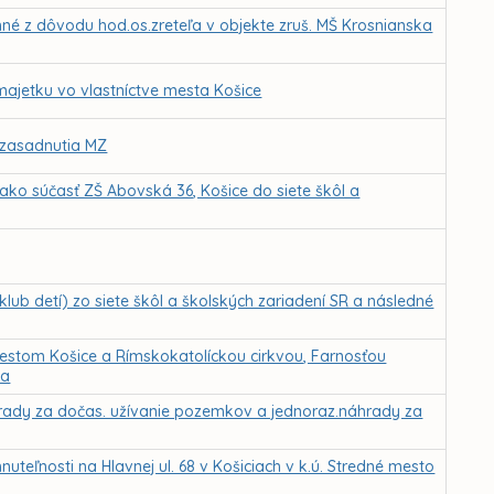
né z dôvodu hod.os.zreteľa v objekte zruš. MŠ Krosnianska
majetku vo vlastníctve mesta Košice
. zasadnutia MZ
ako súčasť ZŠ Abovská 36, Košice do siete škôl a
 klub detí) zo siete škôl a školských zariadení SR a následné
tom Košice a Rímskokatolíckou cirkvou, Farnosťou
ia
rady za dočas. užívanie pozemkov a jednoraz.náhrady za
teľnosti na Hlavnej ul. 68 v Košiciach v k.ú. Stredné mesto