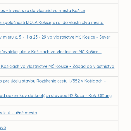
 – Invest s.r.o.do vlastníctva mesta Košice
spoločnosti IZOLA Košice, s.r.o. do vlastníctva mesta
ieru č. 5 - 11 a 23 - 29 vo vlastníctve MČ Košice – Sever
vníckej ulici v Košiciach vo vlastníctve MČ Košice –
 Košiciach vo vlastníctve MČ Košice – Západ do vlastníctva
pre účely stavby Rozšírenie cesty II/552 v Košiciach –
vod pozemkov dotknutých stavbou R2 Šaca – Koš. Oľšany
 k. ú. Južné mesto
ovú