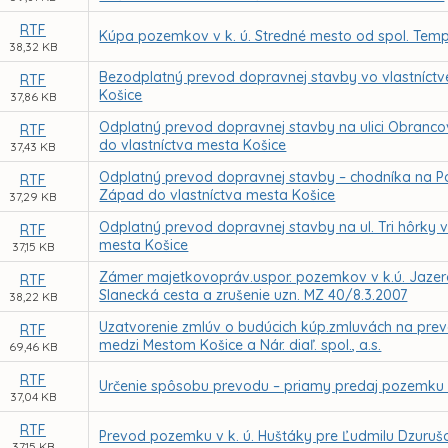
RTF
Kúpa pozemkov v k. ú. Stredné mesto od spol. Tempus
38,32 KB
Bezodplatný prevod dopravnej stavby vo vlastníctve 
RTF
Košice
37,86 KB
Odplatný prevod dopravnej stavby na ulici Obrancov m
RTF
do vlastníctva mesta Košice
37,43 KB
Odplatný prevod dopravnej stavby – chodníka na Poľo
RTF
Západ do vlastníctva mesta Košice
37,29 KB
Odplatný prevod dopravnej stavby na ul. Tri hôrky v
RTF
mesta Košice
37,15 KB
Zámer majetkovopráv.uspor. pozemkov v k.ú. Jazero 
RTF
Slanecká cesta a zrušenie uzn. MZ 40/8.3.2007
38,22 KB
Uzatvorenie zmlúv o budúcich kúp.zmluvách na pre
RTF
medzi Mestom Košice a Nár. diaľ. spol., a.s.
69,46 KB
RTF
Určenie spôsobu prevodu – priamy predaj pozemku v
37,04 KB
RTF
Prevod pozemku v k. ú. Huštáky pre Ľudmilu Dzuruš
37,15 KB