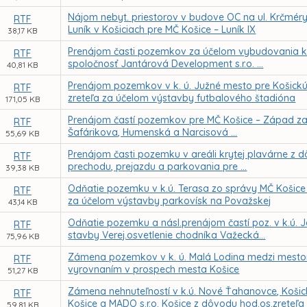
Nájom nebyt. priestorov v budove OC na ul. Krčméryh
RTF
Luník v Košiciach pre MČ Košice – Luník IX
38,17 KB
Prenájom časti pozemkov za účelom vybudovania k
RTF
spoločnosť Jantárová Development s.r.o. ...
40,81 KB
Prenájom pozemkov v k. ú. Južné mesto pre Košickú
RTF
zreteľa za účelom výstavby futbalového štadióna
171,05 KB
Prenájom častí pozemkov pre MČ Košice – Západ za 
RTF
Šafárikova, Humenská a Narcisová ...
55,69 KB
Prenájom časti pozemku v areáli krytej plavárne z d
RTF
prechodu, prejazdu a parkovania pre ...
39,38 KB
Odňatie pozemku v k.ú. Terasa zo správy MČ Košice 
RTF
za účelom výstavby parkovísk na Považskej
43,14 KB
Odňatie pozemku a násl.prenájom častí poz. v k.ú. 
RTF
stavby Verej.osvetlenie chodníka Važecká...
75,96 KB
Zámena pozemkov v k. ú. Malá Lodina medzi mestom 
RTF
vyrovnaním v prospech mesta Košice
51,27 KB
Zámena nehnuteľností v k.ú. Nové Ťahanovce, Koši
RTF
Košice a MADO s.r.o. Košice z dôvodu hod.os.zreteľa
59,81 KB