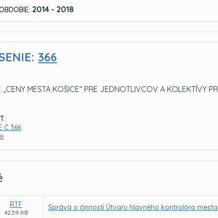
2014 - 2018
OBDOBIE:
SENIE:
366
E „CENY MESTA KOŠICE“ PRE JEDNOTLIVCOV A KOLEKTÍVY PR
T:
 Č.366
KB
é
RTF
Správa o činnosti Útvaru hlavného kontrolóra mesta
42,59 KB