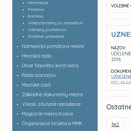
Informácie
VOLEBNÉ 
Poslanci
Komisie
Videozáznamy zo zasadnutí
Odmeny poslancov
UZNE
Zrušené uznesenia
Námestníci primátora mesta
NÁZOV:
UDELENI
Mestská rada
2016
Útvar hlavného kontrolóra
DOKUMEN
Rada starostov
UZNESENIE
RTF - 46,2 
Mestské časti
Základné dokumenty mesta
Všeob. záväzné nariadenia
Ostatn
Magistrát mesta Košice
Organizačná štruktúra MMK
362.