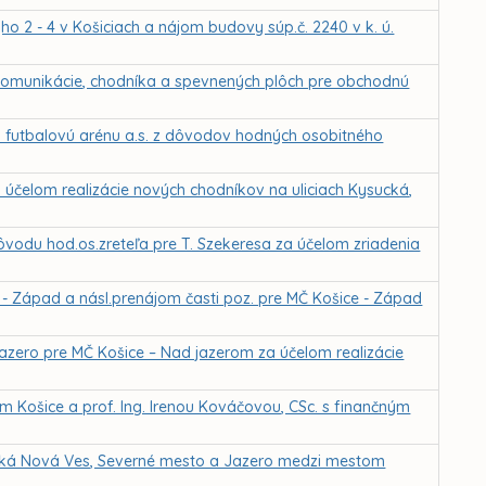
o 2 - 4 v Košiciach a nájom budovy súp.č. 2240 v k. ú.
omunikácie, chodníka a spevnených plôch pre obchodnú
 futbalovú arénu a.s. z dôvodov hodných osobitného
účelom realizácie nových chodníkov na uliciach Kysucká,
ôvodu hod.os.zreteľa pre T. Szekeresa za účelom zriadenia
- Západ a násl.prenájom časti poz. pre MČ Košice - Západ
Jazero pre MČ Košice – Nad jazerom za účelom realizácie
Košice a prof. Ing. Irenou Kováčovou, CSc. s finančným
cká Nová Ves, Severné mesto a Jazero medzi mestom