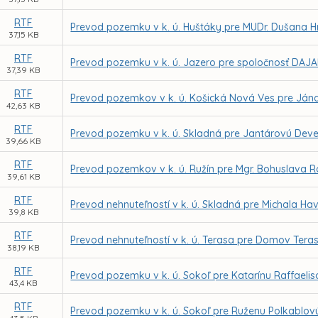
RTF
Prevod pozemku v k. ú. Huštáky pre MUDr. Dušana H
37,15 KB
RTF
Prevod pozemku v k. ú. Jazero pre spoločnosť DAJAN
37,39 KB
RTF
Prevod pozemkov v k. ú. Košická Nová Ves pre Jána
42,63 KB
RTF
Prevod pozemku v k. ú. Skladná pre Jantárovú Deve
39,66 KB
RTF
Prevod pozemkov v k. ú. Ružín pre Mgr. Bohuslava 
39,61 KB
RTF
Prevod nehnuteľností v k. ú. Skladná pre Michala Hav
39,8 KB
RTF
Prevod nehnuteľností v k. ú. Terasa pre Domov Terasa,
38,19 KB
RTF
Prevod pozemku v k. ú. Sokoľ pre Katarínu Raffael
43,4 KB
RTF
Prevod pozemku v k. ú. Sokoľ pre Ruženu Polkablo