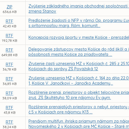
Zvýšenie základného imania obchodnej spoločnosti
ZIP
zmena Stanov
636,6 KB
Predloženie žiadosti o NFP v rámci Op. programu Ľud
RTF
s prítomnosťou marg. Róm. komunít...
42,43 KB
RTF
Koncepcia rozvoja športu v meste Košice - prerozdel
192,78 KB
Delegovanie zástupcov mesta Košice do rád škôl a šk
RTF
pôsobnosti mesta Košice za zriaďovateľa ...
649,88 KB
Zrušenie časti uznesenia MZ v Košiciach č. 285 z 25.1
RTF
Košiciach do správy ZŠ Považská 12
36,78 KB
Zrušenie uznesenia MZ v Košiciach č. 164 zo dňa 22
RTF
1, Košice V. Janočkovi – Janočko Academy...
36,85 KB
Rozšírenie prenaj. priestorov o objekt telocvične p
RTF
zruš. ZŠ Škultétyho 10 pre nájomcu Ev.gym.
38,09 KB
Rozšírenie prenajatých priestorov o nebyt. priestor
RTF
č.5 v Košiciach pre nájomcu K13 ...
43,8 KB
Prenájom multifun. ihriska priamym nájmom za nájom
RTF
Novomeského 2 v Košiciach pre MČ Košice – Staré 
38,24 KB