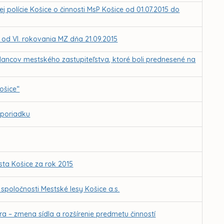
polície Košice o činnosti MsP Košice od 01.07.2015 do
Z od VI. rokovania MZ dňa 21.09.2015
lancov mestského zastupiteľstva, ktoré boli prednesené na
ošice“
 poriadku
ta Košice za rok 2015
poločnosti Mestské lesy Košice a.s.
ra – zmena sídla a rozšírenie predmetu činností