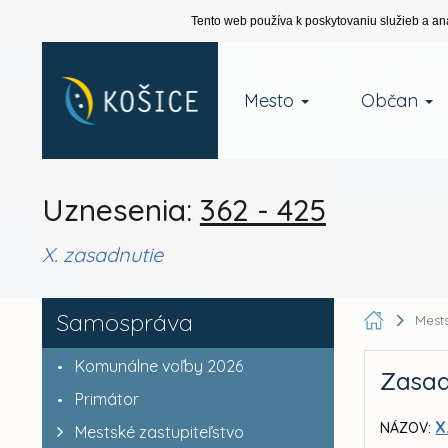
Tento web používa k poskytovaniu služieb a an
Mesto
Občan
Uznesenia:
362 - 425
X. zasadnutie
Samospráva
Mests
Komunálne voľby 2026
Zasad
Primátor
X
NÁZOV:
Mestské zastupiteľstvo