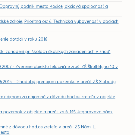
 Dopravný podnik mesta Košice, akciová spoločnosť a
ské zdroje, Prioritná os: 6. Technická vybavenosť v obciach
enie dotácií v roku 2016
. zariadení pri školách školských zariadeniach v zriaď.
0.2007 - Zverenie objektu telocvične zruš. ZŠ Škultétyho 10 v
.06.2015 - Dlhodobý prenájom pozemku v areáli ZŠ Slobody
riam.nájmom za nájomné z dôvodu hod.os.zreteľa v objekte
y a pozemok v objekte a areáli zruš. MŠ Jegorovovo nám.
né z dôvodu hod.os.zreteľa v areáli ZŠ Nám. L.
mesto