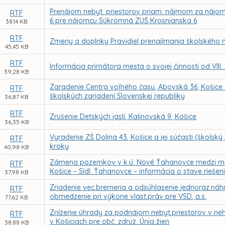
Prenájom nebyt. priestorov priam. nájmom za nájom
RTF
6 pre nájomcu Súkromná ZUŠ Krosnianska 6
38,14 KB
RTF
Zmeny a doplnky Pravidiel prenajímania školského 
45,45 KB
RTF
Informácia primátora mesta o svojej činnosti od VIII
39,28 KB
Zaradenie Centra voľného času, Abovská 36, Košice 
RTF
školských zariadení Slovenskej republiky
36,87 KB
RTF
Zrušenie Detských jaslí, Kalinovská 9, Košice
36,35 KB
Vyradenie ZŠ Dolina 43, Košice a jej súčasti (školský
RTF
kroky
40,98 KB
Zámena pozemkov v k.ú. Nové Ťahanovce medzi mes
RTF
Košice – Sídl. Ťahanovce – informácia o stave riešen
37,98 KB
Zriadenie vec.bremena a odsúhlasenie jednoraz.náh
RTF
obmedzenie pri výkone vlast.práv pre VSD, a.s.
77,62 KB
Zníženie úhrady za podnájom nebyt.priestorov v nehnu
RTF
v Košiciach pre obč. združ. Únia žien
38,88 KB