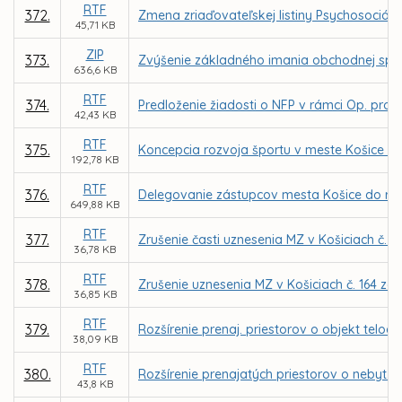
RTF
372.
Zmena zriaďovateľskej listiny Psychosociáln
45,71 KB
ZIP
373.
Zvýšenie základného imania obchodnej spo
636,6 KB
RTF
374.
Predloženie žiadosti o NFP v rámci Op. prog
42,43 KB
RTF
375.
Koncepcia rozvoja športu v meste Košice - p
192,78 KB
RTF
376.
Delegovanie zástupcov mesta Košice do rád š
649,88 KB
RTF
377.
Zrušenie časti uznesenia MZ v Košiciach č. 2
36,78 KB
RTF
378.
Zrušenie uznesenia MZ v Košiciach č. 164 z
36,85 KB
RTF
379.
Rozšírenie prenaj. priestorov o objekt telo
38,09 KB
RTF
380.
Rozšírenie prenajatých priestorov o nebyt. 
43,8 KB