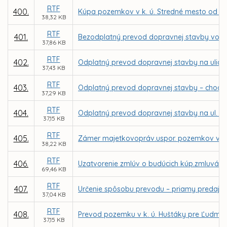
RTF
400.
Kúpa pozemkov v k. ú. Stredné mesto od spol
38,32 KB
RTF
401.
Bezodplatný prevod dopravnej stavby vo vlas
37,86 KB
RTF
402.
Odplatný prevod dopravnej stavby na ulici O
37,43 KB
RTF
403.
Odplatný prevod dopravnej stavby – chodníka
37,29 KB
RTF
404.
Odplatný prevod dopravnej stavby na ul. Tri
37,15 KB
RTF
405.
Zámer majetkovopráv.uspor. pozemkov v k.ú. 
38,22 KB
RTF
406.
Uzatvorenie zmlúv o budúcich kúp.zmluvách 
69,46 KB
RTF
407.
Určenie spôsobu prevodu – priamy predaj p
37,04 KB
RTF
408.
Prevod pozemku v k. ú. Huštáky pre Ľudmil
37,15 KB