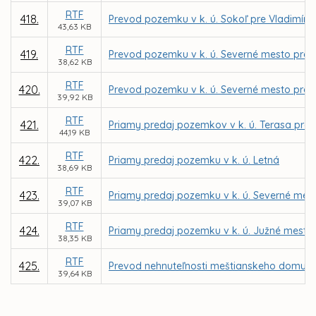
RTF
418.
Prevod pozemku v k. ú. Sokoľ pre Vladimír
43,63 KB
RTF
419.
Prevod pozemku v k. ú. Severné mesto pre 
38,62 KB
RTF
420.
Prevod pozemku v k. ú. Severné mesto pre 
39,92 KB
RTF
421.
Priamy predaj pozemkov v k. ú. Terasa pre v
44,19 KB
RTF
422.
Priamy predaj pozemku v k. ú. Letná
38,69 KB
RTF
423.
Priamy predaj pozemku v k. ú. Severné mest
39,07 KB
RTF
424.
Priamy predaj pozemku v k. ú. Južné mesto p
38,35 KB
RTF
425.
Prevod nehnuteľnosti meštianskeho domu na
39,64 KB