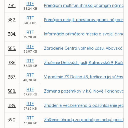
RTF
381.
Prenájom multifun. ihriska priamym nájmom
38,24 KB
RTF
382.
Prenájom nebyt. priestorov priam. nájmom 
38,14 KB
RTF
384.
Informácia primátora mesta o svojej činnosti
39,28 KB
RTF
385.
Zaradenie Centra voľného času, Abovská 36, 
36,87 KB
RTF
386.
Zrušenie Detských jaslí, Kalinovská 9, Košice
36,35 KB
RTF
387.
Vyradenie ZŠ Dolina 43, Košice a jej súčasti 
40,98 KB
RTF
388.
Zámena pozemkov v k.ú. Nové Ťahanovce med
37,98 KB
RTF
389.
Zriadenie vec.bremena a odsúhlasenie jedno
77,62 KB
RTF
390.
Zníženie úhrady za podnájom nebyt.priestorov
38,88 KB