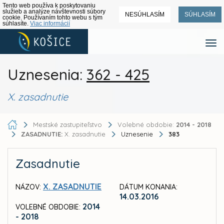
Tento web používa k poskytovaniu
služieb a analýze návštevnosti súbory
NESÚHLASÍM
SÚHLASÍM
cookie. Používaním tohto webu s tým
súhlasíte.
Viac informácií
Uznesenia:
362 - 425
X. zasadnutie
Mestské zastupiteľstvo
Volebné obdobie:
2014 - 2018
ZASADNUTIE:
X. zasadnutie
Uznesenie
383
Zasadnutie
X. ZASADNUTIE
NÁZOV:
DÁTUM KONANIA:
14.03.2016
2014
VOLEBNÉ OBDOBIE:
- 2018