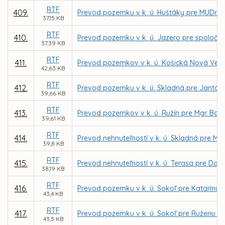
RTF
409.
Prevod pozemku v k. ú. Huštáky pre MUDr. 
37,15 KB
RTF
410.
Prevod pozemku v k. ú. Jazero pre spoločno
37,39 KB
RTF
411.
Prevod pozemkov v k. ú. Košická Nová Ves p
42,63 KB
RTF
412.
Prevod pozemku v k. ú. Skladná pre Jantáro
39,66 KB
RTF
413.
Prevod pozemkov v k. ú. Ružín pre Mgr. Bo
39,61 KB
RTF
414.
Prevod nehnuteľností v k. ú. Skladná pre Mic
39,8 KB
RTF
415.
Prevod nehnuteľností v k. ú. Terasa pre Domo
38,19 KB
RTF
416.
Prevod pozemku v k. ú. Sokoľ pre Katarínu 
43,4 KB
RTF
417.
Prevod pozemku v k. ú. Sokoľ pre Ruženu P
43,5 KB