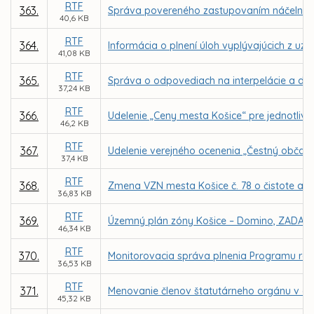
RTF
363.
Správa povereného zastupovaním náčelníka Me
40,6 KB
RTF
364.
Informácia o plnení úloh vyplývajúcich z uz
41,08 KB
RTF
365.
Správa o odpovediach na interpelácie a dopy
37,24 KB
RTF
366.
Udelenie „Ceny mesta Košice“ pre jednotlivco
46,2 KB
RTF
367.
Udelenie verejného ocenenia „Čestný občan
37,4 KB
RTF
368.
Zmena VZN mesta Košice č. 78 o čistote a 
36,83 KB
RTF
369.
Územný plán zóny Košice – Domino, ZADANI
46,34 KB
RTF
370.
Monitorovacia správa plnenia Programu roz
36,53 KB
RTF
371.
Menovanie členov štatutárneho orgánu v obc
45,32 KB