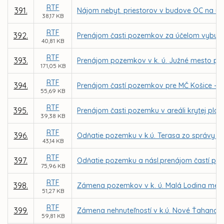
RTF
391.
Nájom nebyt. priestorov v budove OC na ul. 
38,17 KB
RTF
392.
Prenájom časti pozemkov za účelom vybudov
40,81 KB
RTF
393.
Prenájom pozemkov v k. ú. Južné mesto pre
171,05 KB
RTF
394.
Prenájom častí pozemkov pre MČ Košice – Zá
55,69 KB
RTF
395.
Prenájom časti pozemku v areáli krytej plav
39,38 KB
RTF
396.
Odňatie pozemku v k.ú. Terasa zo správy M
43,14 KB
RTF
397.
Odňatie pozemku a násl.prenájom častí poz. 
75,96 KB
RTF
398.
Zámena pozemkov v k. ú. Malá Lodina medzi
51,27 KB
RTF
399.
Zámena nehnuteľností v k.ú. Nové Ťahanovc
59,81 KB