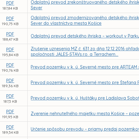
Odplatný prevod zrekonštruovaného detského ihriska
PDF
Sever
187,84 KB
Odplatný prevod zmodernizovaného detského ihriska 
PDF
Sever do vlastníctva mesta Košice
190,75 KB
PDF
Odplatný prevod detského ihriska – workout v Parku 
188,47 KB
Zrušenie uznesenia MZ č. 631 zo dňa 12.12.2016 ohľ
PDF
spoločnosti JALES-STAVs.r.o. a Terrachem...
195,84 KB
PDF
Prevod pozemku v k. ú. Severné mesto pre ARTEAM s.
190,76 KB
PDF
Prevod pozemku v k. ú. Severné mesto pre Štefana
189,36 KB
PDF
Prevod pozemku v k. ú. Huštáky pre Ladislava Sobo
187,5 KB
PDF
Zverenie nehnuteľného majetku mesta Košice – poze
191,95 KB
PDF
Určenie spôsobu prevodu – priamy predaj pozemkov
189,54 KB