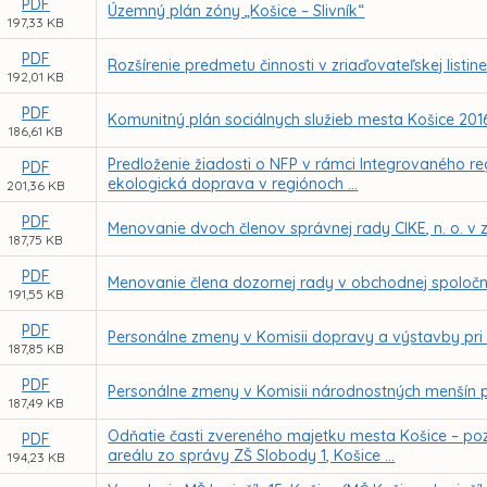
PDF
Územný plán zóny „Košice – Slivník“
197,33 KB
PDF
Rozšírenie predmetu činnosti v zriaďovateľskej listin
192,01 KB
PDF
Komunitný plán sociálnych služieb mesta Košice 201
186,61 KB
Predloženie žiadosti o NFP v rámci Integrovaného re
PDF
ekologická doprava v regiónoch ...
201,36 KB
PDF
Menovanie dvoch členov správnej rady CIKE, n. o. v 
187,75 KB
PDF
Menovanie člena dozornej rady v obchodnej spoločno
191,55 KB
PDF
Personálne zmeny v Komisii dopravy a výstavby pri
187,85 KB
PDF
Personálne zmeny v Komisii národnostných menšín p
187,49 KB
Odňatie časti zvereného majetku mesta Košice – poz
PDF
areálu zo správy ZŠ Slobody 1, Košice ...
194,23 KB