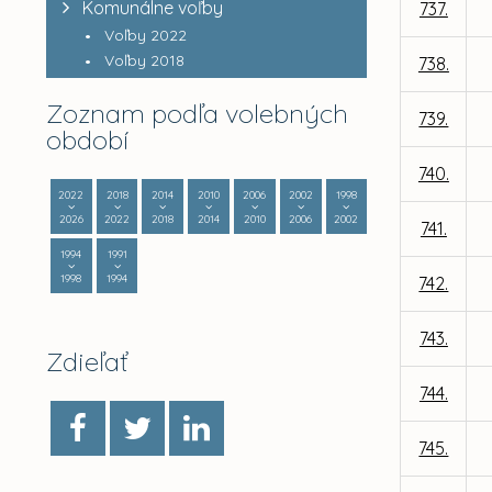
Komunálne voľby
737.
Voľby 2022
Voľby 2018
738.
Zoznam podľa volebných
739.
období
740.
2022
2018
2014
2010
2006
2002
1998
2026
2022
2018
2014
2010
2006
2002
741.
1994
1991
1998
1994
742.
743.
Zdieľať
744.
745.