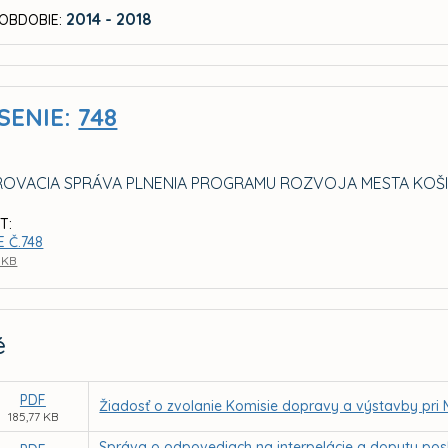
2014 - 2018
OBDOBIE:
SENIE:
748
OVACIA SPRÁVA PLNENIA PROGRAMU ROZVOJA MESTA KOŠI
T:
 Č.748
1 KB
é
PDF
Žiadosť o zvolanie Komisie dopravy a výstavby pri
185,77 KB
Správa o odpovediach na interpelácie a dopyty pos