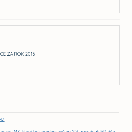
CE ZA ROK 2016
 MZ
lancov MZ, ktoré boli prednesené na XIV. zasadnutí MZ dňa