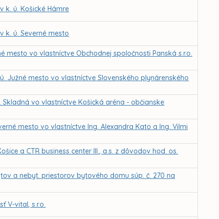
 k. ú. Košické Hámre
 k. ú. Severné mesto
 mesto vo vlastníctve Obchodnej spoločnosti Panská s.r.o.
ú. Južné mesto vo vlastníctve Slovenského plynárenského
 Skladná vo vlastníctve Košická aréna - občianske
rné mesto vo vlastníctve Ing. Alexandra Kato a Ing. Vilmi
ice a CTR business center III., a.s. z dôvodov hod. os.
bytov a nebyt. priestorov bytového domu súp. č. 270 na
V-vital, s.r.o.