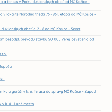
 a fitness v Parku duklianskych obetí od MČ Košice –
v lokalite Národná trieda 76 - 86 I. etapa od MČ Košice –
duklianskych obetí č. 2 - 6 od MČ Košice – Sever
adom bezodpl. prevodu stavby SO 005 Verej. osvetlenia od
r.o.
 Rapoša
tku
mku a garáží v k. ú. Terasa do správy MČ Košice – Západ
 v k. ú. Južné mesto