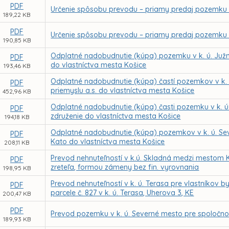
PDF
Určenie spôsobu prevodu – priamy predaj pozemku v
189,22 KB
PDF
Určenie spôsobu prevodu – priamy predaj pozemku v
190,85 KB
Odplatné nadobudnutie (kúpa) pozemku v k. ú. Južné
PDF
do vlastníctva mesta Košice
193,46 KB
Odplatné nadobudnutie (kúpa) častí pozemkov v k. 
PDF
priemyslu a.s. do vlastníctva mesta Košice
452,96 KB
Odplatné nadobudnutie (kúpa) časti pozemku v k. ú.
PDF
združenie do vlastníctva mesta Košice
194,18 KB
Odplatné nadobudnutie (kúpa) pozemkov v k. ú. Seve
PDF
Kato do vlastníctva mesta Košice
208,11 KB
Prevod nehnuteľností v k.ú. Skladná medzi mestom Koš
PDF
zreteľa, formou zámeny bez fin. vyrovnania
198,95 KB
Prevod nehnuteľností v k. ú. Terasa pre vlastníkov 
PDF
parcele č. 827 v k. ú. Terasa, Uherova 3, KE
200,47 KB
PDF
Prevod pozemku v k. ú. Severné mesto pre spoločnosť 
189,93 KB