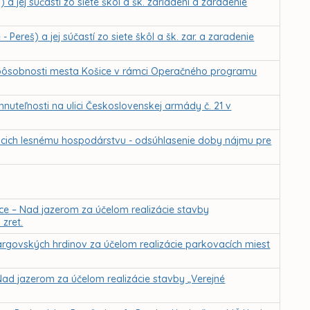
) a jej súčastí zo siete škôl a šk. zariadení a zaradenie
 Pereš) a jej súčastí zo siete škôl a šk. zar. a zaradenie
. pôsobnosti mesta Košice v rámci Operačného programu
nuteľnosti na ulici Československej armády č. 21 v
žiacich lesnému hospodárstvu - odsúhlasenie doby nájmu pre
ce – Nad jazerom za účelom realizácie stavby
zret.
argovských hrdinov za účelom realizácie parkovacích miest
ad jazerom za účelom realizácie stavby „Verejné