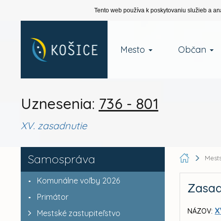
Tento web používa k poskytovaniu služieb a an
Mesto
Občan
Uznesenia:
736 - 801
XV. zasadnutie
Samospráva
Mests
Komunálne voľby 2026
Zasad
Primátor
X
NÁZOV:
Mestské zastupiteľstvo