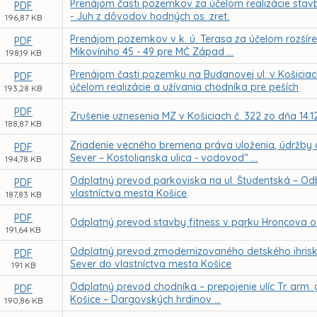
Prenájom časti pozemkov za účelom realizácie stavb
PDF
- Juh z dôvodov hodných os. zret.
196,87 KB
Prenájom pozemkov v k. ú. Terasa za účelom rozšíren
PDF
Mikovíniho 45 - 49 pre MČ Západ ...
198,19 KB
Prenájom časti pozemku na Budanovej ul. v Košiciac
PDF
účelom realizácie a užívania chodníka pre peších
193,28 KB
PDF
Zrušenie uznesenia MZ v Košiciach č. 322 zo dňa 14.1
188,87 KB
Zriadenie vecného bremena práva uloženia, údržby a 
PDF
Sever – Kostolianska ulica - vodovod“ ...
194,78 KB
Odplatný prevod parkoviska na ul. Študentská – Odb
PDF
vlastníctva mesta Košice
187,83 KB
PDF
Odplatný prevod stavby fitness v parku Hroncova o
191,64 KB
Odplatný prevod zmodernizovaného detského ihriska v
PDF
Sever do vlastníctva mesta Košice
191 KB
Odplatný prevod chodníka – prepojenie ulíc Tr. arm.
PDF
Košice – Dargovských hrdinov ...
190,86 KB