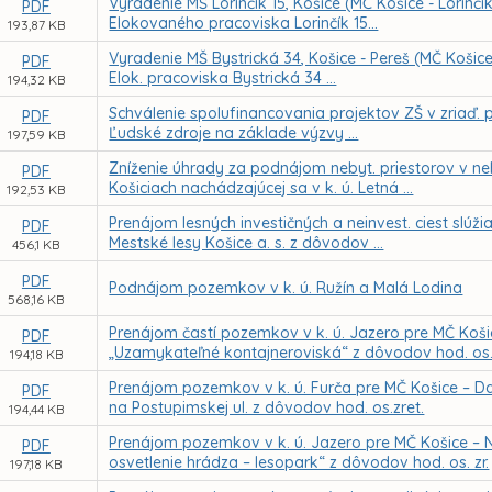
Vyradenie MŠ Lorinčík 15, Košice (MČ Košice - Lorinčík
PDF
Elokovaného pracoviska Lorinčík 15...
193,87 KB
Vyradenie MŠ Bystrická 34, Košice - Pereš (MČ Košice -
PDF
Elok. pracoviska Bystrická 34 ...
194,32 KB
Schválenie spolufinancovania projektov ZŠ v zriaď
PDF
Ľudské zdroje na základe výzvy ...
197,59 KB
Zníženie úhrady za podnájom nebyt. priestorov v neh
PDF
Košiciach nachádzajúcej sa v k. ú. Letná ...
192,53 KB
Prenájom lesných investičných a neinvest. ciest slú
PDF
Mestské lesy Košice a. s. z dôvodov ...
456,1 KB
PDF
Podnájom pozemkov v k. ú. Ružín a Malá Lodina
568,16 KB
Prenájom častí pozemkov v k. ú. Jazero pre MČ Koši
PDF
„Uzamykateľné kontajneroviská“ z dôvodov hod. os. 
194,18 KB
Prenájom pozemkov v k. ú. Furča pre MČ Košice – D
PDF
na Postupimskej ul. z dôvodov hod. os.zret.
194,44 KB
Prenájom pozemkov v k. ú. Jazero pre MČ Košice – N
PDF
osvetlenie hrádza – lesopark“ z dôvodov hod. os. zr.
197,18 KB