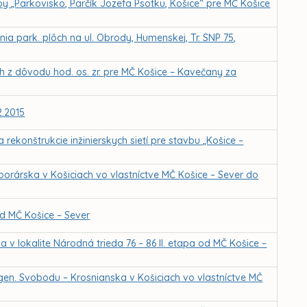
y „Parkovisko, Parčík Jozefa Psotku, Košice“ pre MČ Košice
ia park. plôch na ul. Obrody, Humenskej, Tr. SNP 75,
h z dôvodu hod. os. zr. pre MČ Košice – Kavečany za
2.2015
rekonštrukcie inžinierskych sietí pre stavbu „Košice –
orárska v Košiciach vo vlastníctve MČ Košice – Sever do
d MČ Košice – Sever
 lokalite Národná trieda 76 – 86 II. etapa od MČ Košice –
 gen. Svobodu – Krosnianska v Košiciach vo vlastníctve MČ