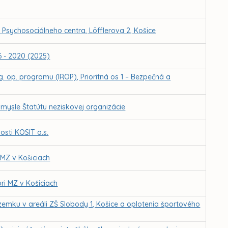
e Psychosociálneho centra, Löfflerova 2, Košice
6 - 2020 (2025)
g. op. programu (IROP), Prioritná os 1 – Bezpečná a
zmysle Štatútu neziskovej organizácie
sti KOSIT a.s.
 MZ v Košiciach
ri MZ v Košiciach
emku v areáli ZŠ Slobody 1, Košice a oplotenia športového