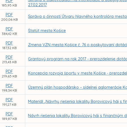
PDF
27.02.2017
185,95 KB
PDF
Správa o činnosti Útvaru hlavného kontrolóra mesta
200,06 KB
PDF
Štatút mesta Košice
384,42 KB
PDF
Zmena VZN mesta Košice č. 76 o poskytovaní dotáci
187,32 KB
PDF
Grantový program na rok 2017 - prerozdelenie dotáci
213,43 KB
PDF
Koncepcia rozvoja športu v meste Košice - prerozdel
219,65 KB
PDF
Územný plán hospodársko – sídelnej aglomerácie K
198,34 KB
PDF
Materiál „Návrhy riešenia lokality Borovicový háj 
191,27 KB
PDF
Návrh riešenia lokality Borovicový háj s finančný
189,87 KB