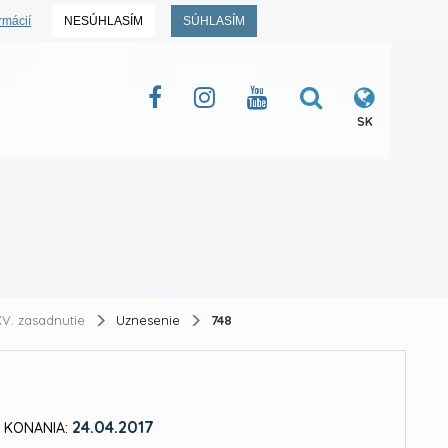
rmácií
NESÚHLASÍM
SÚHLASÍM
SK
V. zasadnutie
Uznesenie
748
24.04.2017
 KONANIA: