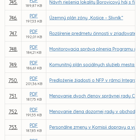
PDF
745.
Návrh riešenia lokality Borovicový háj s 
189,87 KB
PDF
746.
Územný plán zóny „Košice – Slivník“
197,33 KB
PDF
747.
Rozšírenie predmetu činnosti v zriaďovateľsk
192,01 KB
PDF
748.
Monitorovacia správa plnenia Programu roz
184,21 KB
PDF
749.
Komunitný plán sociálnych služieb mesta Ko
186,61 KB
PDF
750.
Predloženie žiadosti o NFP v rámci Integrov
201,36 KB
PDF
751.
Menovanie dvoch členov správnej rady CIKE,
187,75 KB
PDF
752.
Menovanie člena dozornej rady v obchodnej
191,55 KB
PDF
753.
Personálne zmeny v Komisii dopravy a výst
187,85 KB