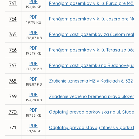
PDF
763.
Prenájom pozemkov v k. ú. Furča pre MČ Koš
194,44 KB
PDF
764.
Prenájom pozemkov v k. ú. Jazero pre MČ Ko
197,18 KB
PDF
765.
Prenájom časti pozemkov za účelom realizác
196,87 KB
PDF
766.
Prenájom pozemkov v k. ú. Terasa za účelom 
198,19 KB
PDF
767.
Prenájom časti pozemku na Budanovej ul. v 
193,28 KB
PDF
768.
Zrušenie uznesenia MZ v Košiciach č. 322 zo
188,87 KB
PDF
769.
Zriadenie vecného bremena práva uloženia, ú
194,78 KB
PDF
770.
Odplatný prevod parkoviska na ul. Študents
187,83 KB
PDF
771.
Odplatný prevod stavby fitness v parku Hr
191,64 KB