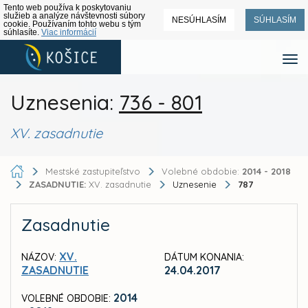
Tento web používa k poskytovaniu
služieb a analýze návštevnosti súbory
NESÚHLASÍM
SÚHLASÍM
cookie. Používaním tohto webu s tým
súhlasíte.
Viac informácií
Uznesenia:
736 - 801
XV. zasadnutie
Mestské zastupiteľstvo
Volebné obdobie:
2014 - 2018
ZASADNUTIE:
XV. zasadnutie
Uznesenie
787
Zasadnutie
XV.
NÁZOV:
DÁTUM KONANIA:
ZASADNUTIE
24.04.2017
2014
VOLEBNÉ OBDOBIE: