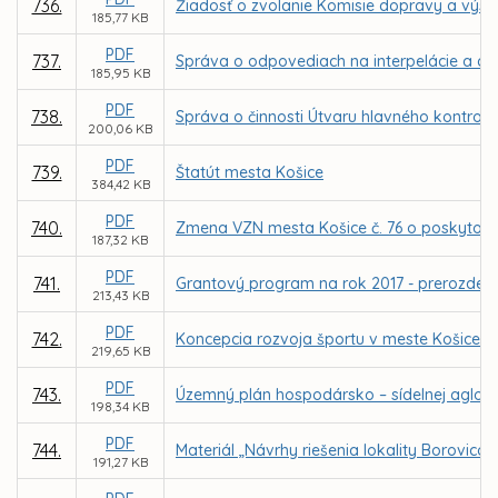
736.
Žiadosť o zvolanie Komisie dopravy a výst
185,77 KB
PDF
737.
Správa o odpovediach na interpelácie a do
185,95 KB
PDF
738.
Správa o činnosti Útvaru hlavného kontrol
200,06 KB
PDF
739.
Štatút mesta Košice
384,42 KB
PDF
740.
Zmena VZN mesta Košice č. 76 o poskytovan
187,32 KB
PDF
741.
Grantový program na rok 2017 - prerozdelen
213,43 KB
PDF
742.
Koncepcia rozvoja športu v meste Košice - p
219,65 KB
PDF
743.
Územný plán hospodársko – sídelnej aglom
198,34 KB
PDF
744.
Materiál „Návrhy riešenia lokality Borovi
191,27 KB