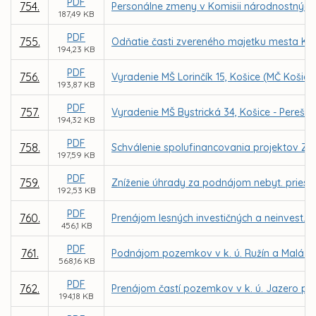
PDF
754.
Personálne zmeny v Komisii národnostných 
187,49 KB
PDF
755.
Odňatie časti zvereného majetku mesta Koši
194,23 KB
PDF
756.
Vyradenie MŠ Lorinčík 15, Košice (MČ Košice -
193,87 KB
PDF
757.
Vyradenie MŠ Bystrická 34, Košice - Pereš (MČ
194,32 KB
PDF
758.
Schválenie spolufinancovania projektov ZŠ
197,59 KB
PDF
759.
Zníženie úhrady za podnájom nebyt. priestor
192,53 KB
PDF
760.
Prenájom lesných investičných a neinvest. c
456,1 KB
PDF
761.
Podnájom pozemkov v k. ú. Ružín a Malá L
568,16 KB
PDF
762.
Prenájom častí pozemkov v k. ú. Jazero pr
194,18 KB