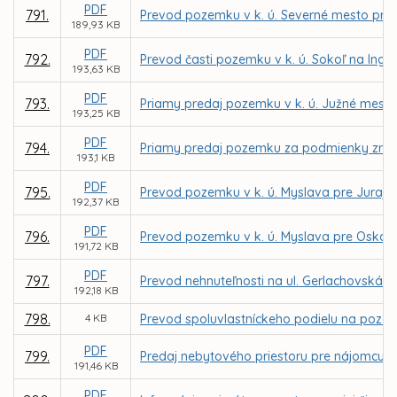
PDF
791.
Prevod pozemku v k. ú. Severné mesto pre sp
189,93 KB
PDF
792.
Prevod časti pozemku v k. ú. Sokoľ na Ing. 
193,63 KB
PDF
793.
Priamy predaj pozemku v k. ú. Južné mest
193,25 KB
PDF
794.
Priamy predaj pozemku za podmienky zriad
193,1 KB
PDF
795.
Prevod pozemku v k. ú. Myslava pre Juraj
192,37 KB
PDF
796.
Prevod pozemku v k. ú. Myslava pre Oská
191,72 KB
PDF
797.
Prevod nehnuteľnosti na ul. Gerlachovská ul. 
192,18 KB
798.
4 KB
Prevod spoluvlastníckeho podielu na pozemk
PDF
799.
Predaj nebytového priestoru pre nájomcu D
191,46 KB
PDF