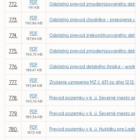
PDF
772.
Odplatný prevod zmodernizovaného detského 
191 KB
PDF
773.
Odplatný prevod chodníka – prepojenie ulíc 
190,86 KB
PDF
774.
Odplatný prevod zrekonštruovaného detskéh
187,84 KB
PDF
775.
Odplatný prevod zmodernizovaného detského 
190,75 KB
PDF
776.
Odplatný prevod detského ihriska – workout
188,47 KB
PDF
777.
Zrušenie uznesenia MZ č. 631 zo dňa 12.12.2
195,84 KB
PDF
778.
Prevod pozemku v k. ú. Severné mesto pre 
190,76 KB
PDF
779.
Prevod pozemku v k. ú. Severné mesto pre
189,36 KB
PDF
780.
Prevod pozemku v k. ú. Huštáky pre Ladisl
187,5 KB