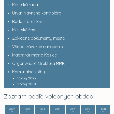
Mestská rada
Útvar hlavného kontrolóra
Rada starostov
Mestské časti
Základné dokumenty mesta
Všeob. záväzné nariadenia
Magistrát mesta Košice
Organizačná štruktúra MMK
Komunálne voľby
Voľby 2022
Voľby 2018
Zoznam podľa volebných období
2022
2018
2014
2010
2006
2002
1998