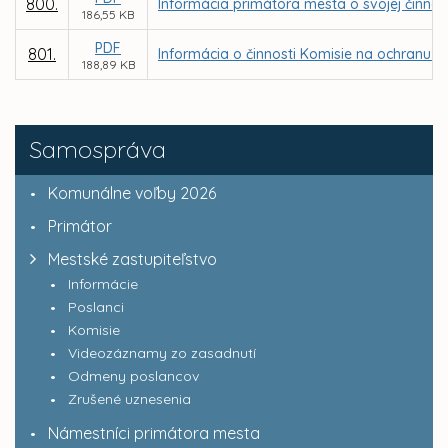
800.
Informácia primátora mesta o svojej činnos
186,55 KB
PDF
801.
Informácia o činnosti Komisie na ochranu v
188,89 KB
Samospráva
Komunálne voľby 2026
Primátor
Mestské zastupiteľstvo
Informácie
Poslanci
Komisie
Videozáznamy zo zasadnutí
Odmeny poslancov
Zrušené uznesenia
Námestníci primátora mesta