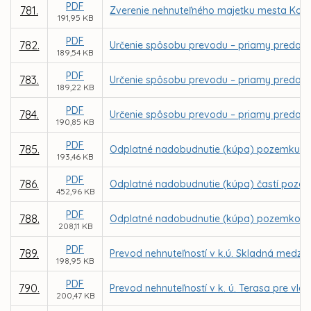
PDF
781.
Zverenie nehnuteľného majetku mesta Košic
191,95 KB
PDF
782.
Určenie spôsobu prevodu – priamy predaj 
189,54 KB
PDF
783.
Určenie spôsobu prevodu – priamy predaj 
189,22 KB
PDF
784.
Určenie spôsobu prevodu – priamy predaj 
190,85 KB
PDF
785.
Odplatné nadobudnutie (kúpa) pozemku v k.
193,46 KB
PDF
786.
Odplatné nadobudnutie (kúpa) častí pozemk
452,96 KB
PDF
788.
Odplatné nadobudnutie (kúpa) pozemkov v k.
208,11 KB
PDF
789.
Prevod nehnuteľností v k.ú. Skladná medzi m
198,95 KB
PDF
790.
Prevod nehnuteľností v k. ú. Terasa pre vla
200,47 KB