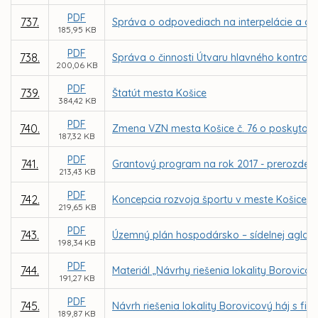
PDF
737.
Správa o odpovediach na interpelácie a do
185,95 KB
PDF
738.
Správa o činnosti Útvaru hlavného kontrol
200,06 KB
PDF
739.
Štatút mesta Košice
384,42 KB
PDF
740.
Zmena VZN mesta Košice č. 76 o poskytovan
187,32 KB
PDF
741.
Grantový program na rok 2017 - prerozdelen
213,43 KB
PDF
742.
Koncepcia rozvoja športu v meste Košice - p
219,65 KB
PDF
743.
Územný plán hospodársko – sídelnej aglom
198,34 KB
PDF
744.
Materiál „Návrhy riešenia lokality Borovi
191,27 KB
PDF
745.
Návrh riešenia lokality Borovicový háj s 
189,87 KB