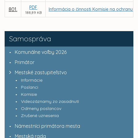
PDF
801.
Informácia o činnosti Komisie na ochranu v
188,89 KB
Samospráva
Komunálne voľby 2026
Primátor
Mestské zastupiteľstvo
Informácie
Poslanci
Komisie
Videozáznamy zo zasadnutí
Odmeny poslancov
Zrušené uznesenia
Námestníci primátora mesta
Mestská rada