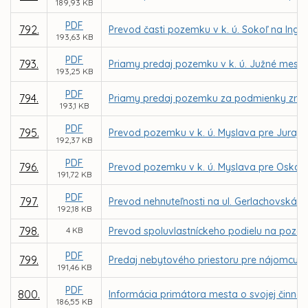
189,93 KB
PDF
792.
Prevod časti pozemku v k. ú. Sokoľ na Ing. 
193,63 KB
PDF
793.
Priamy predaj pozemku v k. ú. Južné mest
193,25 KB
PDF
794.
Priamy predaj pozemku za podmienky zriad
193,1 KB
PDF
795.
Prevod pozemku v k. ú. Myslava pre Juraj
192,37 KB
PDF
796.
Prevod pozemku v k. ú. Myslava pre Oská
191,72 KB
PDF
797.
Prevod nehnuteľnosti na ul. Gerlachovská ul. 
192,18 KB
798.
4 KB
Prevod spoluvlastníckeho podielu na pozemk
PDF
799.
Predaj nebytového priestoru pre nájomcu D
191,46 KB
PDF
800.
Informácia primátora mesta o svojej činnos
186,55 KB