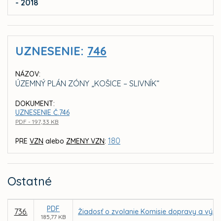
- 2018
UZNESENIE:
746
NÁZOV:
ÚZEMNÝ PLÁN ZÓNY „KOŠICE – SLIVNÍK“
DOKUMENT:
UZNESENIE Č.746
PDF - 197,33 KB
180
PRE
VZN
alebo
ZMENY VZN
:
Ostatné
PDF
736.
Žiadosť o zvolanie Komisie dopravy a výst
185,77 KB