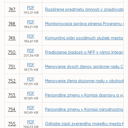
PDF
747.
Rozšírenie predmetu činnosti v zriaďovateľsk
192,01 KB
PDF
748.
Monitorovacia správa plnenia Programu roz
184,21 KB
PDF
749.
Komunitný plán sociálnych služieb mesta Ko
186,61 KB
PDF
750.
Predloženie žiadosti o NFP v rámci Integrov
201,36 KB
PDF
751.
Menovanie dvoch členov správnej rady CIKE,
187,75 KB
PDF
752.
Menovanie člena dozornej rady v obchodnej
191,55 KB
PDF
753.
Personálne zmeny v Komisii dopravy a výst
187,85 KB
PDF
754.
Personálne zmeny v Komisii národnostných 
187,49 KB
PDF
755.
Odňatie časti zvereného majetku mesta Koši
194,23 KB