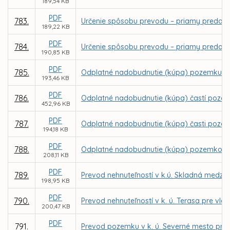
189,54 KB
PDF
783.
Určenie spôsobu prevodu – priamy predaj 
189,22 KB
PDF
784.
Určenie spôsobu prevodu – priamy predaj 
190,85 KB
PDF
785.
Odplatné nadobudnutie (kúpa) pozemku v k.
193,46 KB
PDF
786.
Odplatné nadobudnutie (kúpa) častí pozemk
452,96 KB
PDF
787.
Odplatné nadobudnutie (kúpa) časti pozemku
194,18 KB
PDF
788.
Odplatné nadobudnutie (kúpa) pozemkov v k.
208,11 KB
PDF
789.
Prevod nehnuteľností v k.ú. Skladná medzi m
198,95 KB
PDF
790.
Prevod nehnuteľností v k. ú. Terasa pre vla
200,47 KB
PDF
791.
Prevod pozemku v k. ú. Severné mesto pre sp