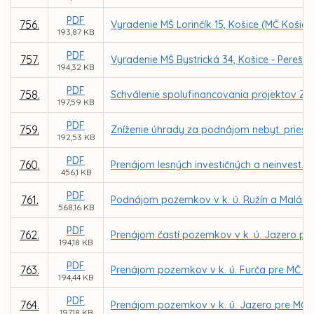
PDF
756.
Vyradenie MŠ Lorinčík 15, Košice (MČ Košice -
193,87 KB
PDF
757.
Vyradenie MŠ Bystrická 34, Košice - Pereš (MČ
194,32 KB
PDF
758.
Schválenie spolufinancovania projektov ZŠ
197,59 KB
PDF
759.
Zníženie úhrady za podnájom nebyt. priestor
192,53 KB
PDF
760.
Prenájom lesných investičných a neinvest. c
456,1 KB
PDF
761.
Podnájom pozemkov v k. ú. Ružín a Malá L
568,16 KB
PDF
762.
Prenájom častí pozemkov v k. ú. Jazero pr
194,18 KB
PDF
763.
Prenájom pozemkov v k. ú. Furča pre MČ Koš
194,44 KB
PDF
764.
Prenájom pozemkov v k. ú. Jazero pre MČ Ko
197,18 KB