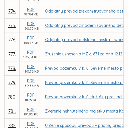
PDF
774.
Odplatný prevod zrekonštruovaného detskéh
187,84 KB
PDF
775.
Odplatný prevod zmodernizovaného detského 
190,75 KB
PDF
776.
Odplatný prevod detského ihriska – workout
188,47 KB
PDF
777.
Zrušenie uznesenia MZ č. 631 zo dňa 12.12.2
195,84 KB
PDF
778.
Prevod pozemku v k. ú. Severné mesto pre 
190,76 KB
PDF
779.
Prevod pozemku v k. ú. Severné mesto pre
189,36 KB
PDF
780.
Prevod pozemku v k. ú. Huštáky pre Ladisl
187,5 KB
PDF
781.
Zverenie nehnuteľného majetku mesta Košic
191,95 KB
PDF
782.
Určenie spôsobu prevodu – priamy predaj 