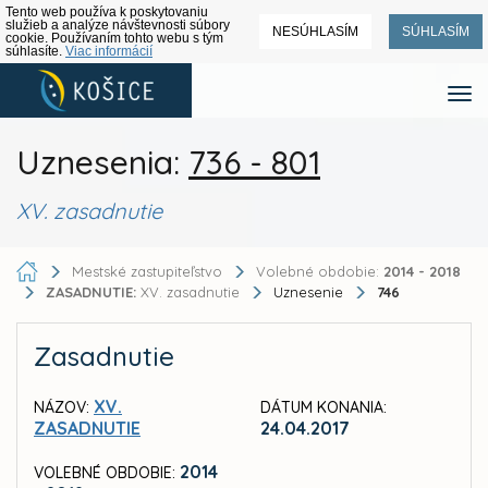
Tento web používa k poskytovaniu
služieb a analýze návštevnosti súbory
NESÚHLASÍM
SÚHLASÍM
cookie. Používaním tohto webu s tým
súhlasíte.
Viac informácií
Uznesenia:
736 - 801
XV. zasadnutie
Mestské zastupiteľstvo
Volebné obdobie:
2014 - 2018
ZASADNUTIE:
XV. zasadnutie
Uznesenie
746
Zasadnutie
XV.
NÁZOV:
DÁTUM KONANIA:
ZASADNUTIE
24.04.2017
2014
VOLEBNÉ OBDOBIE: