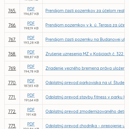
PDF
765.
Prenájom časti pozemkov za účelom realizác
196,87 KB
PDF
766.
Prenájom pozemkov v k. ú. Terasa za účelom 
198,19 KB
PDF
767.
Prenájom časti pozemku na Budanovej ul. v 
193,28 KB
PDF
768.
Zrušenie uznesenia MZ v Košiciach č. 322 zo
188,87 KB
PDF
769.
Zriadenie vecného bremena práva uloženia, ú
194,78 KB
PDF
770.
Odplatný prevod parkoviska na ul. Študents
187,83 KB
PDF
771.
Odplatný prevod stavby fitness v parku Hr
191,64 KB
PDF
772.
Odplatný prevod zmodernizovaného detského 
191 KB
PDF
773.
Odplatný prevod chodníka – prepojenie ulíc 
190,86 KB