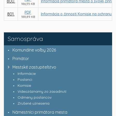
800.
Informácia primátora mesta o svojej činnos
186,55 KB
PDF
801.
Informácia o činnosti Komisie na ochranu v
188,89 KB
Samospráva
Komunálne voľby 2026
Primátor
Mestské zastupiteľstvo
Informácie
Poslanci
Komisie
Videozáznamy zo zasadnutí
Odmeny poslancov
Zrušené uznesenia
Námestníci primátora mesta