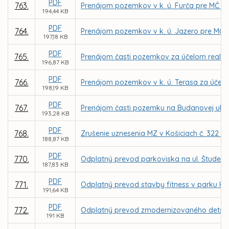
PDF
763.
Prenájom pozemkov v k. ú. Furča pre MČ Koš
194,44 KB
PDF
764.
Prenájom pozemkov v k. ú. Jazero pre MČ Ko
197,18 KB
PDF
765.
Prenájom časti pozemkov za účelom realizác
196,87 KB
PDF
766.
Prenájom pozemkov v k. ú. Terasa za účelom 
198,19 KB
PDF
767.
Prenájom časti pozemku na Budanovej ul. v 
193,28 KB
PDF
768.
Zrušenie uznesenia MZ v Košiciach č. 322 zo
188,87 KB
PDF
770.
Odplatný prevod parkoviska na ul. Študents
187,83 KB
PDF
771.
Odplatný prevod stavby fitness v parku Hr
191,64 KB
PDF
772.
Odplatný prevod zmodernizovaného detského 
191 KB