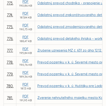
PDF
773.
Odplatný prevod chodníka – prepojenie ulíc 
190,86 KB
PDF
774.
Odplatný prevod zrekonštruovaného detskéh
187,84 KB
PDF
775.
Odplatný prevod zmodernizovaného detského 
190,75 KB
PDF
776.
Odplatný prevod detského ihriska – workout
188,47 KB
PDF
777.
Zrušenie uznesenia MZ č. 631 zo dňa 12.12.2
195,84 KB
PDF
778.
Prevod pozemku v k. ú. Severné mesto pre 
190,76 KB
PDF
779.
Prevod pozemku v k. ú. Severné mesto pre
189,36 KB
PDF
780.
Prevod pozemku v k. ú. Huštáky pre Ladisl
187,5 KB
PDF
781.
Zverenie nehnuteľného majetku mesta Košic
191,95 KB