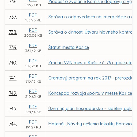
736.
Žiadosť o zvolanie Komisie dopravy a výst
185,77 KB
PDF
737.
Správa o odpovediach na interpelácie a do
185,95 KB
PDF
738.
Správa o činnosti Útvaru hlavného kontrol
200,06 KB
PDF
739.
Štatút mesta Košice
384,42 KB
PDF
740.
Zmena VZN mesta Košice č. 76 o poskytovan
187,32 KB
PDF
741.
Grantový program na rok 2017 - prerozdelen
213,43 KB
PDF
742.
Koncepcia rozvoja športu v meste Košice - p
219,65 KB
PDF
743.
Územný plán hospodársko – sídelnej aglom
198,34 KB
PDF
744.
Materiál „Návrhy riešenia lokality Borovi
191,27 KB