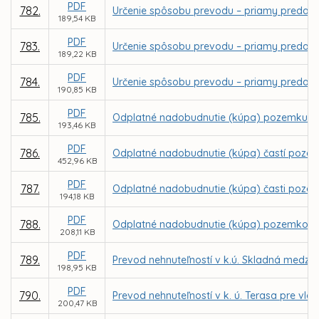
PDF
782.
Určenie spôsobu prevodu – priamy predaj 
189,54 KB
PDF
783.
Určenie spôsobu prevodu – priamy predaj 
189,22 KB
PDF
784.
Určenie spôsobu prevodu – priamy predaj 
190,85 KB
PDF
785.
Odplatné nadobudnutie (kúpa) pozemku v k.
193,46 KB
PDF
786.
Odplatné nadobudnutie (kúpa) častí pozemk
452,96 KB
PDF
787.
Odplatné nadobudnutie (kúpa) časti pozemku
194,18 KB
PDF
788.
Odplatné nadobudnutie (kúpa) pozemkov v k.
208,11 KB
PDF
789.
Prevod nehnuteľností v k.ú. Skladná medzi m
198,95 KB
PDF
790.
Prevod nehnuteľností v k. ú. Terasa pre vla
200,47 KB