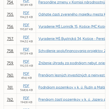
PDF
754.
Personálne zmeny v Komisii národnostných 
187,49 KB
PDF
755.
Odňatie časti zvereného majetku mesta Koši
194,23 KB
PDF
756.
Vyradenie MŠ Lorinčík 15, Košice (MČ Košice -
193,87 KB
PDF
757.
Vyradenie MŠ Bystrická 34, Košice - Pereš (MČ
194,32 KB
PDF
758.
Schválenie spolufinancovania projektov ZŠ
197,59 KB
PDF
759.
Zníženie úhrady za podnájom nebyt. priestor
192,53 KB
PDF
760.
Prenájom lesných investičných a neinvest. c
456,1 KB
PDF
761.
Podnájom pozemkov v k. ú. Ružín a Malá L
568,16 KB
PDF
762.
Prenájom častí pozemkov v k. ú. Jazero pr
194,18 KB