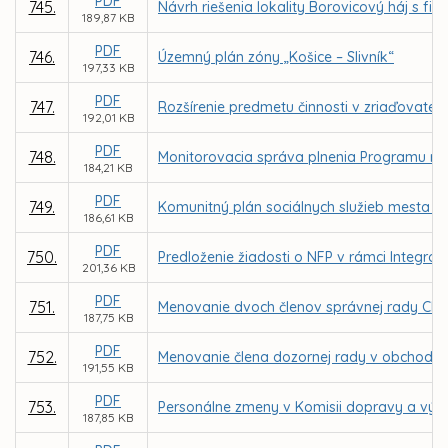
PDF
745.
Návrh riešenia lokality Borovicový háj s 
189,87 KB
PDF
746.
Územný plán zóny „Košice – Slivník“
197,33 KB
PDF
747.
Rozšírenie predmetu činnosti v zriaďovateľsk
192,01 KB
PDF
748.
Monitorovacia správa plnenia Programu roz
184,21 KB
PDF
749.
Komunitný plán sociálnych služieb mesta Ko
186,61 KB
PDF
750.
Predloženie žiadosti o NFP v rámci Integrov
201,36 KB
PDF
751.
Menovanie dvoch členov správnej rady CIKE,
187,75 KB
PDF
752.
Menovanie člena dozornej rady v obchodnej
191,55 KB
PDF
753.
Personálne zmeny v Komisii dopravy a výst
187,85 KB