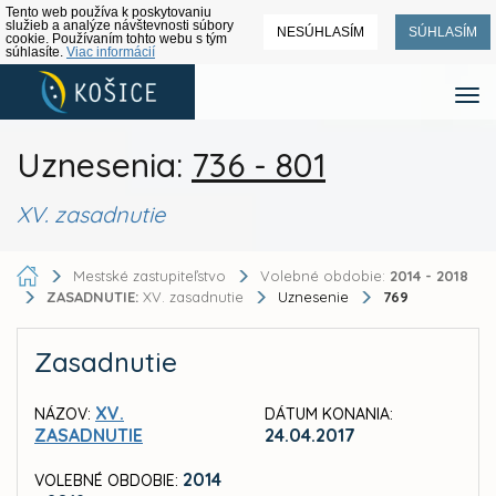
Tento web používa k poskytovaniu
služieb a analýze návštevnosti súbory
NESÚHLASÍM
SÚHLASÍM
cookie. Používaním tohto webu s tým
súhlasíte.
Viac informácií
Uznesenia:
736 - 801
XV. zasadnutie
Mestské zastupiteľstvo
Volebné obdobie:
2014 - 2018
ZASADNUTIE:
XV. zasadnutie
Uznesenie
769
Zasadnutie
XV.
NÁZOV:
DÁTUM KONANIA:
ZASADNUTIE
24.04.2017
2014
VOLEBNÉ OBDOBIE: