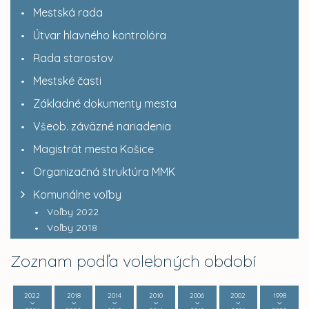
Mestská rada
Útvar hlavného kontrolóra
Rada starostov
Mestské časti
Základné dokumenty mesta
Všeob. záväzné nariadenia
Magistrát mesta Košice
Organizačná štruktúra MMK
Komunálne voľby
Voľby 2022
Voľby 2018
Zoznam podľa volebných období
2022
2018
2014
2010
2006
2002
1998