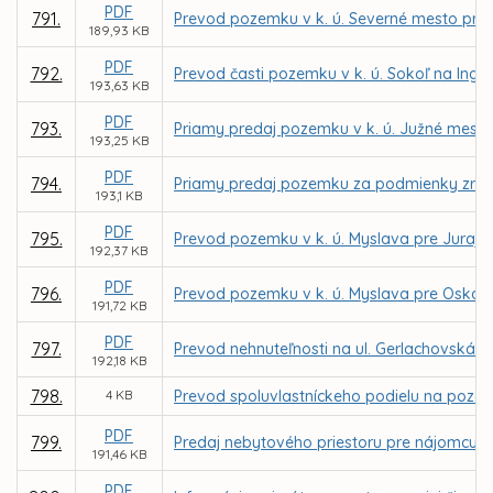
PDF
791.
Prevod pozemku v k. ú. Severné mesto pre sp
189,93 KB
PDF
792.
Prevod časti pozemku v k. ú. Sokoľ na Ing. 
193,63 KB
PDF
793.
Priamy predaj pozemku v k. ú. Južné mest
193,25 KB
PDF
794.
Priamy predaj pozemku za podmienky zriad
193,1 KB
PDF
795.
Prevod pozemku v k. ú. Myslava pre Juraj
192,37 KB
PDF
796.
Prevod pozemku v k. ú. Myslava pre Oská
191,72 KB
PDF
797.
Prevod nehnuteľnosti na ul. Gerlachovská ul. 
192,18 KB
798.
4 KB
Prevod spoluvlastníckeho podielu na pozemk
PDF
799.
Predaj nebytového priestoru pre nájomcu D
191,46 KB
PDF