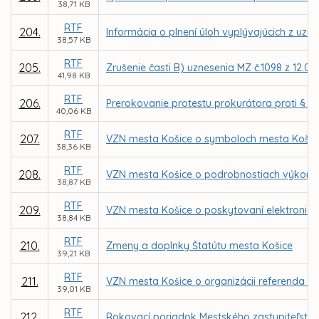
38,71 KB
RTF
204.
Informácia o plnení úloh vyplývajúcich z uzn
38,57 KB
RTF
205.
Zrušenie časti B) uznesenia MZ č.1098 z 12.
41,98 KB
RTF
206.
Prerokovanie protestu prokurátora proti § 3
40,06 KB
RTF
207.
VZN mesta Košice o symboloch mesta Košic
38,36 KB
RTF
208.
VZN mesta Košice o podrobnostiach výkonu t
38,87 KB
RTF
209.
VZN mesta Košice o poskytovaní elektronick
38,84 KB
RTF
210.
Zmeny a doplnky Štatútu mesta Košice
39,21 KB
RTF
211.
VZN mesta Košice o organizácii referenda m
39,01 KB
RTF
212.
Rokovací poriadok Mestského zastupiteľstva