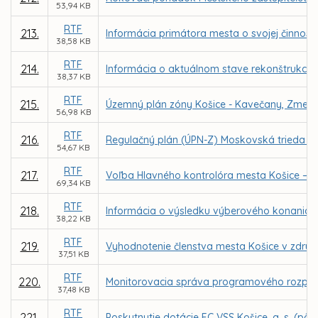
53,94 KB
RTF
213.
Informácia primátora mesta o svojej činnost
38,58 KB
RTF
214.
Informácia o aktuálnom stave rekonštrukcie e
38,37 KB
RTF
215.
Územný plán zóny Košice - Kavečany, Zmeny
56,98 KB
RTF
216.
Regulačný plán (ÚPN-Z) Moskovská trieda – 
54,67 KB
RTF
217.
Voľba Hlavného kontrolóra mesta Košice – p
69,34 KB
RTF
218.
Informácia o výsledku výberového konania na
38,22 KB
RTF
219.
Vyhodnotenie členstva mesta Košice v združe
37,51 KB
RTF
220.
Monitorovacia správa programového rozpočt
37,48 KB
RTF
221.
Poskytnutie dotácie FC VSS Košice, a. s. (pôv