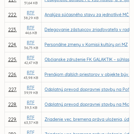
51,64 KB
RTF
222.
Analýza súčasného stavu za jednotlivé MČ a 
38,29 KB
RTF
223.
Delegovanie zástupcov zriaďovateľa v radác
44,6 KB
RTF
224.
Personálne zmeny v Komisii kultúry pri MZ
36,75 KB
RTF
225.
Občianske združenie FK GALAKTIK – súhlas n
42,47 KB
RTF
226.
Prenájom ďalších priestorov v objekte býv. Z
43,98 KB
RTF
227.
Odplatný prevod dopravnej stavby na Poľovníc
39,19 KB
RTF
228.
Odplatný prevod dopravnej stavby na Michalo
39,3 KB
RTF
229.
Zriadenie vec. bremena práva uloženia, údržby
63,37 KB
RTF