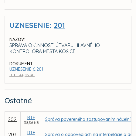
UZNESENIE:
201
NÁZOV:
SPRÁVA O ČINNOSTI ÚTVARU HLAVNÉHO
KONTROLÓRA MESTA KOŠICE
DOKUMENT:
UZNESENIE Č.201
RTF - 44,83 KB
Ostatné
RTF
202.
Správa povereného zastupovaním náčelníka Me
38,36 KB
RTF
203.
Správa o odpovediach na interpelácie a dopy