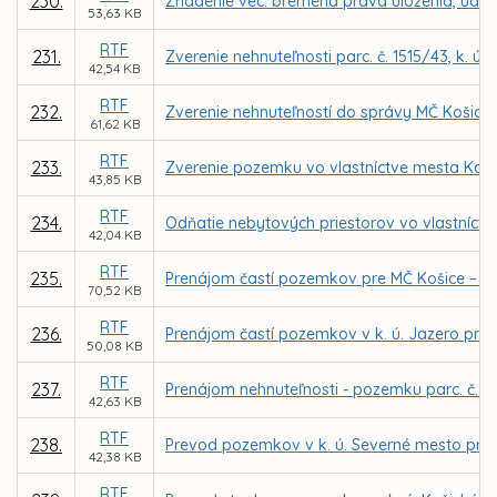
230.
Zriadenie vec. bremena práva uloženia, údržby
53,63 KB
RTF
231.
Zverenie nehnuteľnosti parc. č. 1515/43, k. 
42,54 KB
RTF
232.
Zverenie nehnuteľností do správy MČ Košice 
61,62 KB
RTF
233.
Zverenie pozemku vo vlastníctve mesta Košice
43,85 KB
RTF
234.
Odňatie nebytových priestorov vo vlastníctv
42,04 KB
RTF
235.
Prenájom častí pozemkov pre MČ Košice – N
70,52 KB
RTF
236.
Prenájom častí pozemkov v k. ú. Jazero pre 
50,08 KB
RTF
237.
Prenájom nehnuteľnosti - pozemku parc. č. 259
42,63 KB
RTF
238.
Prevod pozemkov v k. ú. Severné mesto pre 
42,38 KB
RTF