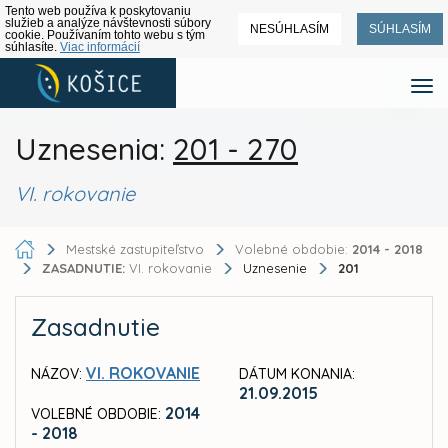
Tento web používa k poskytovaniu
služieb a analýze návštevnosti súbory
NESÚHLASÍM
SÚHLASÍM
cookie. Používaním tohto webu s tým
súhlasíte.
Viac informácií
Uznesenia:
201 - 270
VI. rokovanie
Mestské zastupiteľstvo
Volebné obdobie:
2014 - 2018
ZASADNUTIE:
VI. rokovanie
Uznesenie
201
Zasadnutie
VI. ROKOVANIE
NÁZOV:
DÁTUM KONANIA:
21.09.2015
2014
VOLEBNÉ OBDOBIE:
- 2018