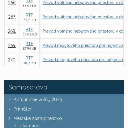
RTF
266.
Prevod voľného nebytového priestoru v dome
38,04 KB
RTF
267.
Prevod voľného nebytového priestoru v dome
37,81 KB
RTF
268.
Prevod voľného nebytového priestoru v dome 
38,02 KB
RTF
269.
Prevod nebytového priestoru pre nájomcu OREF,
37,94 KB
RTF
270.
Prevod nebytového priestoru pre nájomcu Slovd
38,15 KB
Samospráva
Komunálne voľby 2026
Primátor
Mestské zastupiteľstvo
Informácie