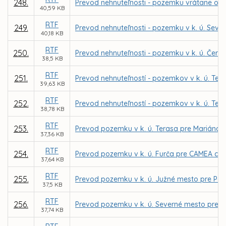
248.
Prevod nehnuteľnosti - pozemku vrátane opor
40,59 KB
RTF
249.
Prevod nehnuteľnosti - pozemku v k. ú. Seve
40,18 KB
RTF
250.
Prevod nehnuteľnosti - pozemku v k. ú. Če
38,5 KB
RTF
251.
Prevod nehnuteľností - pozemkov v k. ú. Te
39,63 KB
RTF
252.
Prevod nehnuteľností - pozemkov v k. ú. Tera
38,78 KB
RTF
253.
Prevod pozemku v k. ú. Terasa pre Mariána 
37,36 KB
RTF
254.
Prevod pozemku v k. ú. Furča pre CAMEA car,
37,64 KB
RTF
255.
Prevod pozemku v k. ú. Južné mesto pre Petr
37,5 KB
RTF
256.
Prevod pozemku v k. ú. Severné mesto pre 
37,74 KB