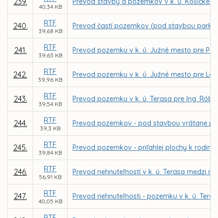
239.
Prevod stavby a pozemkov v k. ú. Košické H
40,34 KB
RTF
240.
Prevod častí pozemkov (pod stavbou parkovis
39,68 KB
RTF
241.
Prevod pozemku v k. ú. Južné mesto pre Pet
39,65 KB
RTF
242.
Prevod pozemku v k. ú. Južné mesto pre Lad
39,96 KB
RTF
243.
Prevod pozemku v k. ú. Terasa pre Ing. Rób
39,54 KB
RTF
244.
Prevod pozemkov - pod stavbou vrátane priľah
39,3 KB
RTF
245.
Prevod pozemkov - priľahlej plochy k rodinn
39,84 KB
RTF
246.
Prevod nehnuteľností v k. ú. Terasa medzi m
56,91 KB
RTF
247.
Prevod nehnuteľnosti - pozemku v k. ú. Ter
40,05 KB
RTF