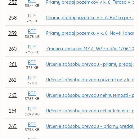
RTF
257.
Priamy predaj pozemkov v k. ú. Terasa v lok
38,44 KB
RTF
258.
Priamy predaj pozemku v k. ú. Baška pre JU
37,9 KB
RTF
259.
Priamy predaj pozemku v k. ú. Nové Ťahanovc
38,78 KB
RTF
260.
Zmena uznesenia MZ č. 667 zo dňa 17.06.2013
37,97 KB
RTF
261.
Určenie spôsobu prevodu - priamy predaj po
37,3 KB
RTF
262.
Určenie spôsobu prevodu pozemkov v k. ú. M
37 KB
RTF
263.
Určenie spôsobu prevodu nehnuteľnosti - po
37,83 KB
RTF
264.
Určenie spôsobu prevodu nehnuteľnosti - po
37,99 KB
RTF
265.
Určenie spôsobu prevodu – priamy predaj po
37,56 KB