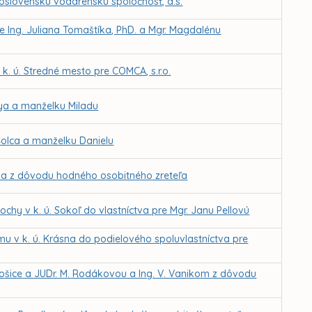
slovenskú vodárenskú spoločnosť, a.s.
 Ing. Juliana Tomaštíka, PhD. a Mgr. Magdalénu
. ú. Stredné mesto pre COMCA, s.r.o.
ya a manželku Miladu
Šolca a manželku Danielu
tha z dôvodu hodného osobitného zreteľa
chy v k. ú. Sokoľ do vlastníctva pre Mgr. Janu Pellovú
u v k. ú. Krásna do podielového spoluvlastníctva pre
ošice a JUDr. M. Rodákovou a Ing. V. Vanikom z dôvodu