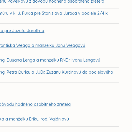
Elenu Pavelkovú z dôvodu hodného osobitného zreteľa
ru v k. ú. Furča pre Stanislava Jurača v podiele 2/4 k
to pre Jozefa Jarolíma
e Františka Weaga a manželku Janu Weagovú
 Ing. Dušana Lenga a manželku RNDr. Ivanu Lengovú
Ing. Petra Ďuricu a JUDr. Zuzanu Kurcinovú do podielového
z dôvodu hodného osobitného zreteľa
a a manželku Eriku, rod. Vajániovú