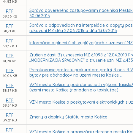
44,83 KB
Správa povereného zastupovaním náčelníka Mestskej 
RTF
30.06.2015
38,36 KB
Správa o odpovediach na interpelácie a dopyty posl
RTF
rokovaní MZ dňa 22.06.2015 a dňa 13.07.2015
38,71 KB
RTF
Informácia o plnení úloh vyplývajúcich z uznesení MZ
38,57 KB
Zrušenie časti B) uznesenia MZ č.1098 z 12.04.2010 
RTF
„MODERNIZÁCIA SPAĽOVNE“ a zrušenie uzn. MZ č.433.
41,98 KB
Prerokovanie protestu prokurátora proti § 3 ods. 3
RTF
bytov pre dôchodcov na území mesta Košice ...
40,06 KB
VZN mesta Košice o podrobnostiach výkonu taxislu
RTF
území mesta Košice (nariadenie o taxislužbe)
38,87 KB
RTF
VZN mesta Košice o poskytovaní elektronických služ
38,84 KB
RTF
Zmeny a doplnky Štatútu mesta Košice
39,21 KB
RTF
VZN mesta Košice o organizácii referenda mesta Ko