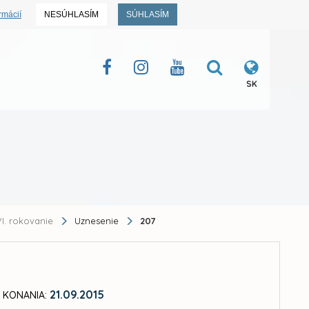
rmácií
NESÚHLASÍM
SÚHLASÍM
SK
I. rokovanie
Uznesenie
207
21.09.2015
 KONANIA: