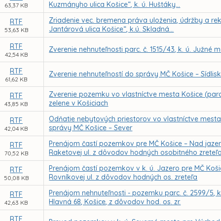
Kuzmányho ulica Košice“, k. ú. Huštáky...
63,37 KB
Zriadenie vec. bremena práva uloženia, údržby a reko
RTF
Jantárová ulica Košice“, k.ú. Skladná...
53,63 KB
RTF
Zverenie nehnuteľnosti parc. č. 1515/43, k. ú. Južné
42,54 KB
RTF
Zverenie nehnuteľností do správy MČ Košice – Sídlis
61,62 KB
Zverenie pozemku vo vlastníctve mesta Košice (parc
RTF
zelene v Košiciach
43,85 KB
Odňatie nebytových priestorov vo vlastníctve mesta
RTF
správy MČ Košice – Sever
42,04 KB
Prenájom častí pozemkov pre MČ Košice – Nad jaze
RTF
Raketovej ul. z dôvodov hodných osobitného zreteľ
70,52 KB
Prenájom častí pozemkov v k. ú. Jazero pre MČ Koši
RTF
Rovníkovej ul. z dôvodov hodných os. zreteľa
50,08 KB
Prenájom nehnuteľnosti - pozemku parc. č. 2599/5, k
RTF
Hlavná 68, Košice, z dôvodov hod. os. zr.
42,63 KB
RTF