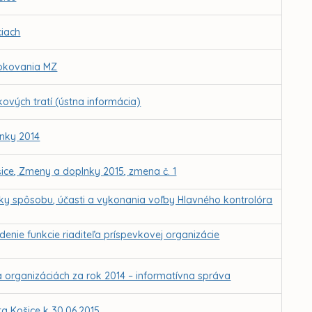
ciach
 rokovania MZ
kových tratí (ústna informácia)
nky 2014
ice, Zmeny a doplnky 2015, zmena č. 1
ky spôsobu, účasti a vykonania voľby Hlavného kontrolóra
nie funkcie riaditeľa príspevkovej organizácie
 organizáciách za rok 2014 – informatívna správa
 Košice k 30.06.2015