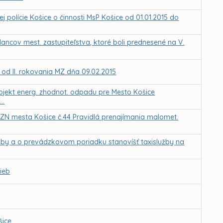
polície Košice o činnosti MsP Košice od 01.01.2015 do
ancov mest. zastupiteľstva, ktoré boli prednesené na V.
 od II. rokovania MZ dňa 09.02.2015
Projekt energ. zhodnot. odpadu pre Mesto Košice
..
 VZN mesta Košice č.44 Pravidlá prenajímania malomet.
žby a o prevádzkovom poriadku stanovíšť taxislužby na
ieb
šice