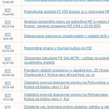
37,48 KB
RTF
Poskytnutie dotácie FC VSS Košice, a. s. (pôvodne MF
51,64 KB
Analýza súčasného stavu za jednotlivé MČ a mesto
RTF
Košice - plnenie uznesenia MZ č.154 z 22.06.2015
38,29 KB
RTF
Delegovanie zástupcov zriaďovateľa v radách škôl 
44,6 KB
RTF
Personálne zmeny v Komisii kultúry pri MZ
36,75 KB
Občianske združenie FK GALAKTIK – súhlas na pren
RTF
osobitného zreteľa
42,47 KB
Prenájom ďalších priestorov v objekte býv. ZŠ Chark
RTF
Charkovská 1, Košice ako dôvod hod. os. zr.
43,98 KB
Odplatný prevod dopravnej stavby na Poľovníckej ul
RTF
Košice za kúpnu cenu 1,- Eur
39,19 KB
Odplatný prevod dopravnej stavby na Michalovskej u
RTF
Košice za kúpnu cenu 1,- Eur
39,3 KB
Zriadenie vec. bremena práva uloženia, údržby a reko
RTF