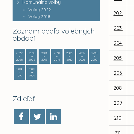
Komunálne voľby
Voľby 2022
202.
Voľby 2018
203.
Zoznam podľa volebných
období
204.
2022
2018
2014
2010
2006
2002
1998
205.
2026
2022
2018
2014
2010
2006
2002
1994
1991
206.
1998
1994
208.
Zdieľať
209.
210.
211.