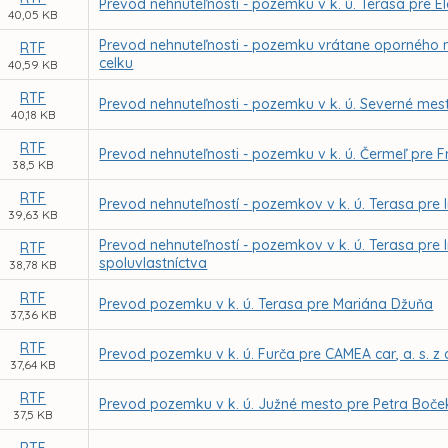
Prevod nehnuteľnosti - pozemku v k. ú. Terasa pre 
40,05 KB
Prevod nehnuteľnosti - pozemku vrátane oporného mú
RTF
celku
40,59 KB
RTF
Prevod nehnuteľnosti - pozemku v k. ú. Severné mes
40,18 KB
RTF
Prevod nehnuteľnosti - pozemku v k. ú. Čermeľ pr
38,5 KB
RTF
Prevod nehnuteľností - pozemkov v k. ú. Terasa pre
39,63 KB
Prevod nehnuteľností - pozemkov v k. ú. Terasa pre 
RTF
spoluvlastníctva
38,78 KB
RTF
Prevod pozemku v k. ú. Terasa pre Mariána Džuňa
37,36 KB
RTF
Prevod pozemku v k. ú. Furča pre CAMEA car, a. s. 
37,64 KB
RTF
Prevod pozemku v k. ú. Južné mesto pre Petra Boček
37,5 KB