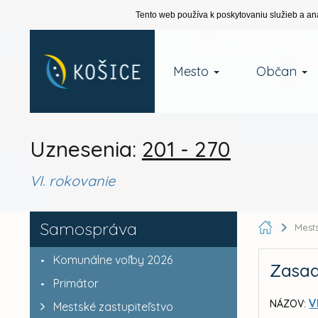
Tento web používa k poskytovaniu služieb a an
Mesto
Občan
Uznesenia:
201 - 270
VI. rokovanie
Samospráva
Mests
Komunálne voľby 2026
Zasad
Primátor
V
NÁZOV:
Mestské zastupiteľstvo