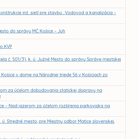
nštrukcie inž. sietí pre stavbu „Vodovod a kanalizácia –
 mesto do správy MČ Košice – Juh
ko KVP
ela č. 501/3), k. ú. Južné Mesto do správy Správe mestskej
 Košice v dome na Národnej triede 56 v Košiciach zo
rom za účelom dobudovania statickej dopravy na
a
ce – Nad jazerom za účelom rozšírenia parkoviska na
. ú. Stredné mesto, pre Miestny odbor Matice slovenskej,