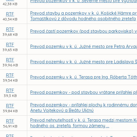
Prevod pozemkov v k. ú. Severné mesto pre Východo
42,38 KB
Prevod stavby a pozemkov v k. ú. Košické Hámre pre
RTF
Tomaštíkovú z dôvodu hodného osobitného zreteľa
40,34 KB
RTF
Prevod častí pozemkov (pod stavbou parkoviska) v k
39,68 KB
RTF
Prevod pozemku v k. ú. Južné mesto pre Petra Arva
39,65 KB
RTF
Prevod pozemku v k. ú. Južné mesto pre Ladislava 
39,96 KB
RTF
Prevod pozemku v k. ú. Terasa pre Ing. Róberta Tó
39,54 KB
RTF
Prevod pozemkov - pod stavbou vrátane priľahlej plo
39,3 KB
Prevod pozemkov - priľahlej plochy k rodinnému dom
RTF
Anetu Vojtekovú a Beátu Uličnú
39,84 KB
Prevod nehnuteľností v k. ú. Terasa medzi mestom K
RTF
hodného os. zreteľa, formou zámeny ...
56,91 KB
RTF