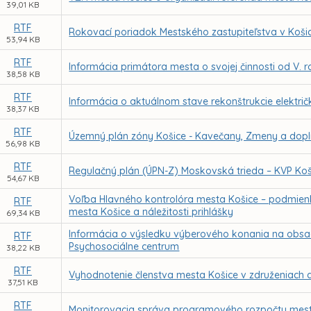
39,01 KB
RTF
Rokovací poriadok Mestského zastupiteľstva v Koši
53,94 KB
RTF
Informácia primátora mesta o svojej činnosti od V.
38,58 KB
RTF
Informácia o aktuálnom stave rekonštrukcie električ
38,37 KB
RTF
Územný plán zóny Košice - Kavečany, Zmeny a dopl
56,98 KB
RTF
Regulačný plán (ÚPN-Z) Moskovská trieda – KVP Koš
54,67 KB
Voľba Hlavného kontrolóra mesta Košice – podmien
RTF
mesta Košice a náležitosti prihlášky
69,34 KB
Informácia o výsledku výberového konania na obsade
RTF
Psychosociálne centrum
38,22 KB
RTF
Vyhodnotenie členstva mesta Košice v združeniach a
37,51 KB
RTF
Monitorovacia správa programového rozpočtu mesta