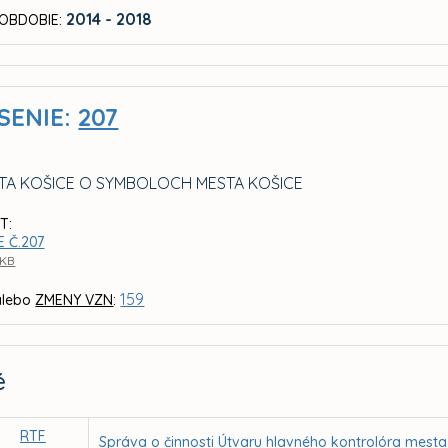
2014 - 2018
OBDOBIE:
SENIE:
207
TA KOŠICE O SYMBOLOCH MESTA KOŠICE
T:
 Č.207
 KB
159
lebo
ZMENY VZN
:
é
RTF
Správa o činnosti Útvaru hlavného kontrolóra mesta