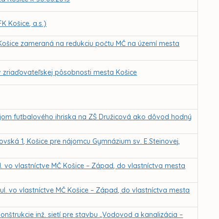
K Košice, a.s.)
 Košice zameraná na redukciu počtu MČ na území mesta
v zriaďovateľskej pôsobnosti mesta Košice
ájom futbalového ihriska na ZŠ Družicová ako dôvod hodný
ovská 1, Košice pre nájomcu Gymnázium sv. E.Steinovej,
. vo vlastníctve MČ Košice – Západ, do vlastníctva mesta
l. vo vlastníctve MČ Košice – Západ, do vlastníctva mesta
nštrukcie inž. sietí pre stavbu „Vodovod a kanalizácia –