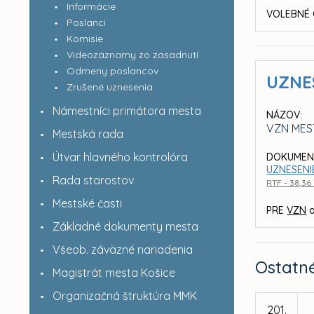
Informácie
VOLEBNÉ 
Poslanci
Komisie
Videozáznamy zo zasadnutí
Odmeny poslancov
UZNE
Zrušené uznesenia
Námestníci primátora mesta
NÁZOV:
VZN MES
Mestská rada
Útvar hlavného kontrolóra
DOKUMEN
UZNESENIE
Rada starostov
RTF - 38,36
Mestské časti
PRE
VZN
a
Základné dokumenty mesta
Všeob. záväzné nariadenia
Ostatn
Magistrát mesta Košice
Organizačná štruktúra MMK
201.