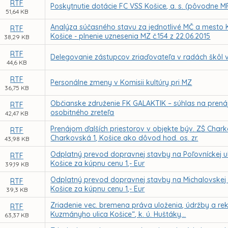
RTF
Poskytnutie dotácie FC VSS Košice, a. s. (pôvodne MF
51,64 KB
Analýza súčasného stavu za jednotlivé MČ a mesto
RTF
Košice - plnenie uznesenia MZ č.154 z 22.06.2015
38,29 KB
RTF
Delegovanie zástupcov zriaďovateľa v radách škôl 
44,6 KB
RTF
Personálne zmeny v Komisii kultúry pri MZ
36,75 KB
Občianske združenie FK GALAKTIK – súhlas na pren
RTF
osobitného zreteľa
42,47 KB
Prenájom ďalších priestorov v objekte býv. ZŠ Chark
RTF
Charkovská 1, Košice ako dôvod hod. os. zr.
43,98 KB
Odplatný prevod dopravnej stavby na Poľovníckej ul
RTF
Košice za kúpnu cenu 1,- Eur
39,19 KB
Odplatný prevod dopravnej stavby na Michalovskej u
RTF
Košice za kúpnu cenu 1,- Eur
39,3 KB
Zriadenie vec. bremena práva uloženia, údržby a reko
RTF
Kuzmányho ulica Košice“, k. ú. Huštáky...
63,37 KB