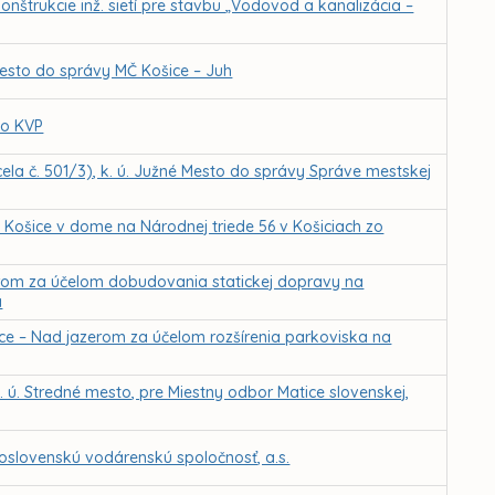
nštrukcie inž. sietí pre stavbu „Vodovod a kanalizácia –
 mesto do správy MČ Košice – Juh
ko KVP
ela č. 501/3), k. ú. Južné Mesto do správy Správe mestskej
 Košice v dome na Národnej triede 56 v Košiciach zo
rom za účelom dobudovania statickej dopravy na
a
ce – Nad jazerom za účelom rozšírenia parkoviska na
. ú. Stredné mesto, pre Miestny odbor Matice slovenskej,
slovenskú vodárenskú spoločnosť, a.s.