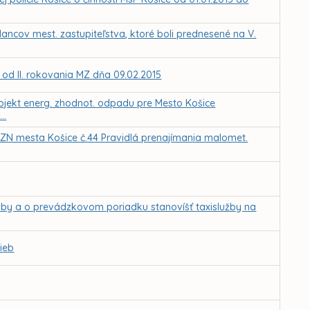
ancov mest. zastupiteľstva, ktoré boli prednesené na V.
 od II. rokovania MZ dňa 09.02.2015
Projekt energ. zhodnot. odpadu pre Mesto Košice
..
 VZN mesta Košice č.44 Pravidlá prenajímania malomet.
žby a o prevádzkovom poriadku stanovíšť taxislužby na
ieb