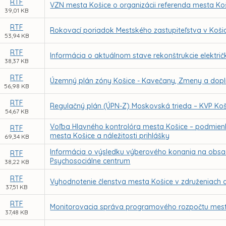
RTF
VZN mesta Košice o organizácii referenda mesta Ko
39,01 KB
RTF
Rokovací poriadok Mestského zastupiteľstva v Koši
53,94 KB
RTF
Informácia o aktuálnom stave rekonštrukcie električ
38,37 KB
RTF
Územný plán zóny Košice - Kavečany, Zmeny a dopl
56,98 KB
RTF
Regulačný plán (ÚPN-Z) Moskovská trieda – KVP Koš
54,67 KB
Voľba Hlavného kontrolóra mesta Košice – podmien
RTF
mesta Košice a náležitosti prihlášky
69,34 KB
Informácia o výsledku výberového konania na obsade
RTF
Psychosociálne centrum
38,22 KB
RTF
Vyhodnotenie členstva mesta Košice v združeniach a
37,51 KB
RTF
Monitorovacia správa programového rozpočtu mesta
37,48 KB