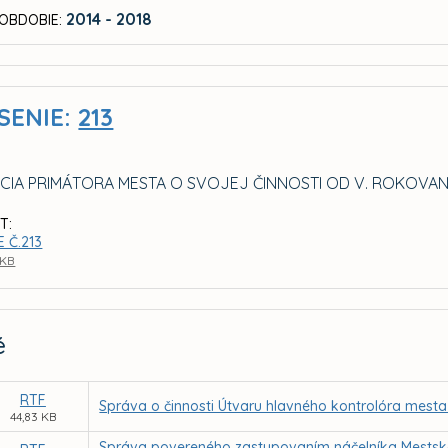
2014 - 2018
OBDOBIE:
SENIE:
213
CIA PRIMÁTORA MESTA O SVOJEJ ČINNOSTI OD V. ROKOVAN
T:
 Č.213
 KB
é
RTF
Správa o činnosti Útvaru hlavného kontrolóra mesta
44,83 KB
Správa povereného zastupovaním náčelníka Mestskej 