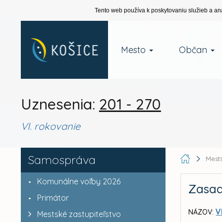
Tento web používa k poskytovaniu služieb a an
Mesto
Občan
Uznesenia:
201 - 270
VI. rokovanie
Samospráva
Mests
Komunálne voľby 2026
Zasad
Primátor
V
NÁZOV:
Mestské zastupiteľstvo