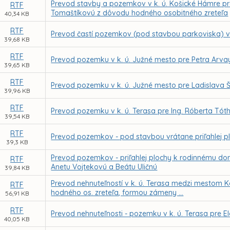
Prevod stavby a pozemkov v k. ú. Košické Hámre pre
RTF
Tomaštíkovú z dôvodu hodného osobitného zreteľa
40,34 KB
RTF
Prevod častí pozemkov (pod stavbou parkoviska) v k
39,68 KB
RTF
Prevod pozemku v k. ú. Južné mesto pre Petra Arva
39,65 KB
RTF
Prevod pozemku v k. ú. Južné mesto pre Ladislava 
39,96 KB
RTF
Prevod pozemku v k. ú. Terasa pre Ing. Róberta Tó
39,54 KB
RTF
Prevod pozemkov - pod stavbou vrátane priľahlej plo
39,3 KB
Prevod pozemkov - priľahlej plochy k rodinnému dom
RTF
Anetu Vojtekovú a Beátu Uličnú
39,84 KB
Prevod nehnuteľností v k. ú. Terasa medzi mestom K
RTF
hodného os. zreteľa, formou zámeny ...
56,91 KB
RTF
Prevod nehnuteľnosti - pozemku v k. ú. Terasa pre 
40,05 KB