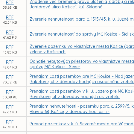
Zriadenie vec. bremena práva uloženia, údržby a reko
RTF
Jantárová ulica Košice“, k.ú. Skladná...
53,63 KB
RTF
Zverenie nehnuteľnosti parc. č. 1515/43, k. ú. Južné
42,54 KB
RTF
Zverenie nehnuteľností do správy MČ Košice – Sídlis
61,62 KB
Zverenie pozemku vo vlastníctve mesta Košice (parc
RTF
zelene v Košiciach
43,85 KB
Odňatie nebytových priestorov vo vlastníctve mesta
RTF
správy MČ Košice – Sever
42,04 KB
Prenájom častí pozemkov pre MČ Košice – Nad jaze
RTF
Raketovej ul. z dôvodov hodných osobitného zreteľ
70,52 KB
Prenájom častí pozemkov v k. ú. Jazero pre MČ Koši
RTF
Rovníkovej ul. z dôvodov hodných os. zreteľa
50,08 KB
Prenájom nehnuteľnosti - pozemku parc. č. 2599/5, k
RTF
Hlavná 68, Košice, z dôvodov hod. os. zr.
42,63 KB
RTF
Prevod pozemkov v k. ú. Severné mesto pre Východo
42,38 KB