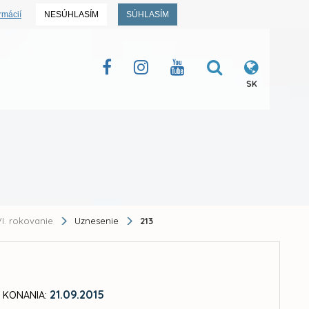
rmácií
NESÚHLASÍM
SÚHLASÍM
SK
I. rokovanie
Uznesenie
213
21.09.2015
 KONANIA: