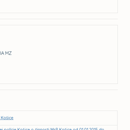
IA MZ
 Košice
polície Košice o činnosti MsP Košice od 01.01.2015 do