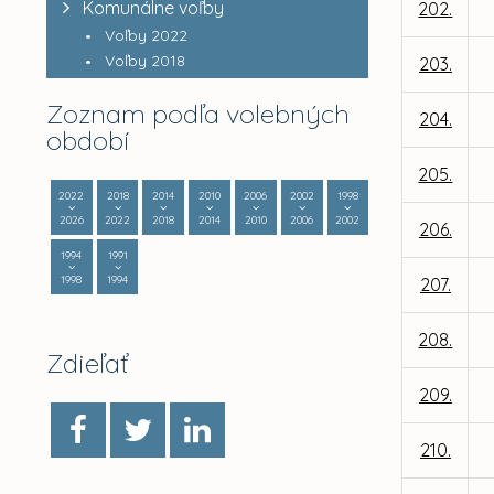
Komunálne voľby
202.
Voľby 2022
Voľby 2018
203.
Zoznam podľa volebných
204.
období
205.
2022
2018
2014
2010
2006
2002
1998
2026
2022
2018
2014
2010
2006
2002
206.
1994
1991
1998
1994
207.
208.
Zdieľať
209.
210.