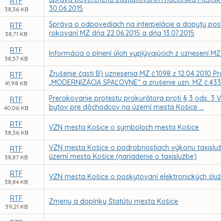
RTF
30.06.2015
38,36 KB
Správa o odpovediach na interpelácie a dopyty posl
RTF
rokovaní MZ dňa 22.06.2015 a dňa 13.07.2015
38,71 KB
RTF
Informácia o plnení úloh vyplývajúcich z uznesení MZ
38,57 KB
Zrušenie časti B) uznesenia MZ č.1098 z 12.04.2010 
RTF
„MODERNIZÁCIA SPAĽOVNE“ a zrušenie uzn. MZ č.433.
41,98 KB
Prerokovanie protestu prokurátora proti § 3 ods. 3
RTF
bytov pre dôchodcov na území mesta Košice ...
40,06 KB
RTF
VZN mesta Košice o symboloch mesta Košice
38,36 KB
VZN mesta Košice o podrobnostiach výkonu taxislu
RTF
území mesta Košice (nariadenie o taxislužbe)
38,87 KB
RTF
VZN mesta Košice o poskytovaní elektronických služ
38,84 KB
RTF
Zmeny a doplnky Štatútu mesta Košice
39,21 KB