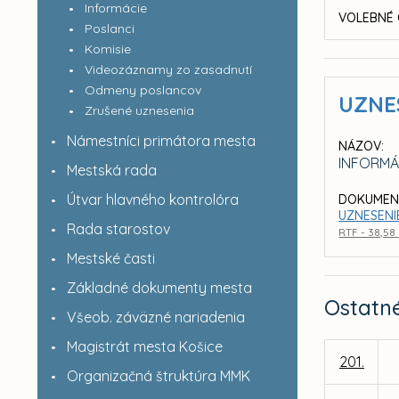
Informácie
VOLEBNÉ 
Poslanci
Komisie
Videozáznamy zo zasadnutí
Odmeny poslancov
UZNE
Zrušené uznesenia
Námestníci primátora mesta
NÁZOV:
INFORMÁ
Mestská rada
Útvar hlavného kontrolóra
DOKUMEN
UZNESENIE
Rada starostov
RTF - 38,58
Mestské časti
Základné dokumenty mesta
Ostatn
Všeob. záväzné nariadenia
Magistrát mesta Košice
201.
Organizačná štruktúra MMK