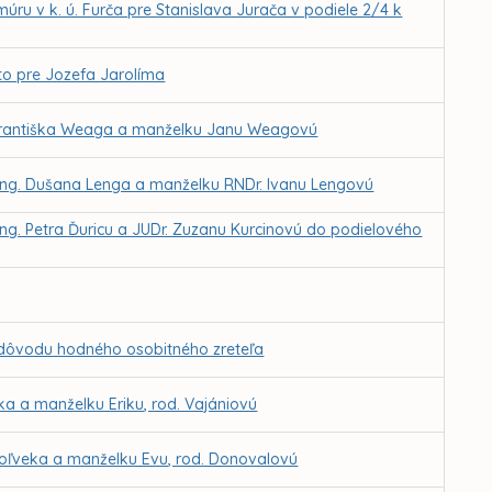
ru v k. ú. Furča pre Stanislava Jurača v podiele 2/4 k
to pre Jozefa Jarolíma
e Františka Weaga a manželku Janu Weagovú
 Ing. Dušana Lenga a manželku RNDr. Ivanu Lengovú
Ing. Petra Ďuricu a JUDr. Zuzanu Kurcinovú do podielového
z dôvodu hodného osobitného zreteľa
a a manželku Eriku, rod. Vajániovú
Koľveka a manželku Evu, rod. Donovalovú