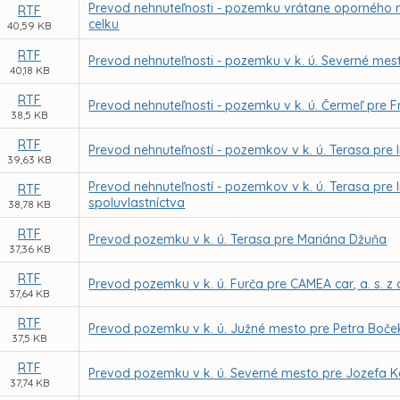
Prevod nehnuteľnosti - pozemku vrátane oporného mú
RTF
celku
40,59 KB
RTF
Prevod nehnuteľnosti - pozemku v k. ú. Severné mes
40,18 KB
RTF
Prevod nehnuteľnosti - pozemku v k. ú. Čermeľ pr
38,5 KB
RTF
Prevod nehnuteľností - pozemkov v k. ú. Terasa pre
39,63 KB
Prevod nehnuteľností - pozemkov v k. ú. Terasa pre 
RTF
spoluvlastníctva
38,78 KB
RTF
Prevod pozemku v k. ú. Terasa pre Mariána Džuňa
37,36 KB
RTF
Prevod pozemku v k. ú. Furča pre CAMEA car, a. s. 
37,64 KB
RTF
Prevod pozemku v k. ú. Južné mesto pre Petra Boček
37,5 KB
RTF
Prevod pozemku v k. ú. Severné mesto pre Jozefa 
37,74 KB