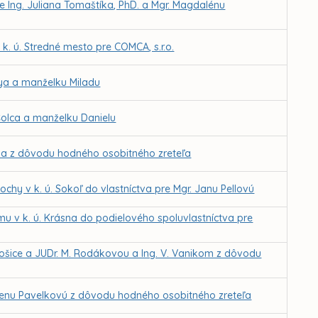
 Ing. Juliana Tomaštíka, PhD. a Mgr. Magdalénu
. ú. Stredné mesto pre COMCA, s.r.o.
ya a manželku Miladu
Šolca a manželku Danielu
tha z dôvodu hodného osobitného zreteľa
chy v k. ú. Sokoľ do vlastníctva pre Mgr. Janu Pellovú
u v k. ú. Krásna do podielového spoluvlastníctva pre
ošice a JUDr. M. Rodákovou a Ing. V. Vanikom z dôvodu
Elenu Pavelkovú z dôvodu hodného osobitného zreteľa