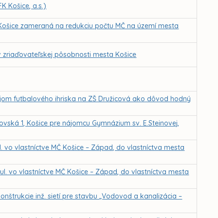
K Košice, a.s.)
 Košice zameraná na redukciu počtu MČ na území mesta
v zriaďovateľskej pôsobnosti mesta Košice
ájom futbalového ihriska na ZŠ Družicová ako dôvod hodný
ovská 1, Košice pre nájomcu Gymnázium sv. E.Steinovej,
. vo vlastníctve MČ Košice – Západ, do vlastníctva mesta
l. vo vlastníctve MČ Košice – Západ, do vlastníctva mesta
nštrukcie inž. sietí pre stavbu „Vodovod a kanalizácia –