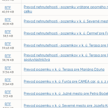
Prevod nehnuteľnosti - pozemku vrátane oporného mú
RTF
celku
40,59 KB
RTF
Prevod nehnuteľnosti - pozemku v k. ú. Severné mes
40,18 KB
RTF
Prevod nehnuteľnosti - pozemku v k. ú. Čermeľ pr
38,5 KB
RTF
Prevod nehnuteľností - pozemkov v k. ú. Terasa pre
39,63 KB
Prevod nehnuteľností - pozemkov v k. ú. Terasa pre 
RTF
spoluvlastníctva
38,78 KB
RTF
Prevod pozemku v k. ú. Terasa pre Mariána Džuňa
37,36 KB
RTF
Prevod pozemku v k. ú. Furča pre CAMEA car, a. s. 
37,64 KB
RTF
Prevod pozemku v k. ú. Južné mesto pre Petra Boček
37,5 KB
RTF
Prevod pozemku v k. ú. Severné mesto pre Jozefa 