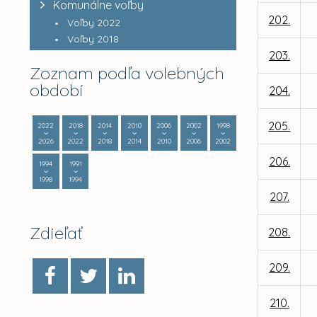
Komunálne voľby
202.
Voľby 2022
Voľby 2018
203.
Zoznam podľa volebných
období
204.
205.
2022
2018
2014
2010
2006
2002
1998
2026
2022
2018
2014
2010
2006
2002
206.
1994
1991
1998
1994
207.
Zdieľať
208.
209.
210.