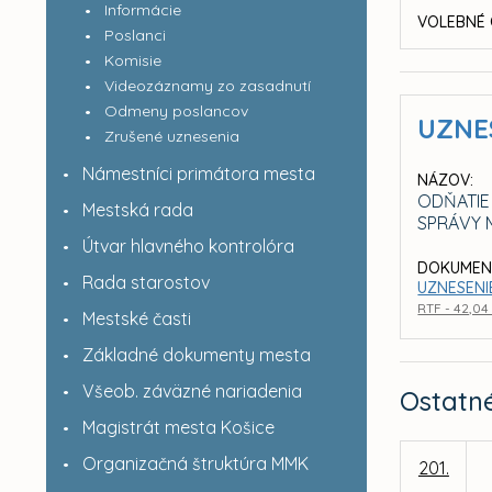
Informácie
VOLEBNÉ 
Poslanci
Komisie
Videozáznamy zo zasadnutí
Odmeny poslancov
UZNE
Zrušené uznesenia
Námestníci primátora mesta
NÁZOV:
ODŇATIE
Mestská rada
SPRÁVY 
Útvar hlavného kontrolóra
DOKUMEN
Rada starostov
UZNESENI
RTF - 42,04
Mestské časti
Základné dokumenty mesta
Všeob. záväzné nariadenia
Ostatn
Magistrát mesta Košice
Organizačná štruktúra MMK
201.