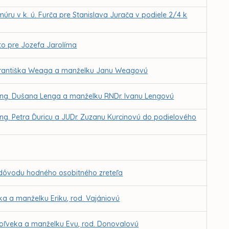
ru v k. ú. Furča pre Stanislava Jurača v podiele 2/4 k
to pre Jozefa Jarolíma
e Františka Weaga a manželku Janu Weagovú
 Ing. Dušana Lenga a manželku RNDr. Ivanu Lengovú
Ing. Petra Ďuricu a JUDr. Zuzanu Kurcinovú do podielového
z dôvodu hodného osobitného zreteľa
a a manželku Eriku, rod. Vajániovú
Koľveka a manželku Evu, rod. Donovalovú