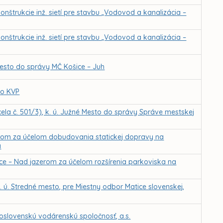
nštrukcie inž. sietí pre stavbu „Vodovod a kanalizácia –
nštrukcie inž. sietí pre stavbu „Vodovod a kanalizácia –
 mesto do správy MČ Košice – Juh
ko KVP
ela č. 501/3), k. ú. Južné Mesto do správy Správe mestskej
rom za účelom dobudovania statickej dopravy na
a
ce – Nad jazerom za účelom rozšírenia parkoviska na
. ú. Stredné mesto, pre Miestny odbor Matice slovenskej,
slovenskú vodárenskú spoločnosť, a.s.