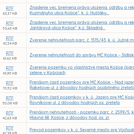
Zriadenie vec. bremena práva uloženia, údržby a reko
RTF
Kuzmányho ulica Košice“, k. ú. Huštáky...
63,37 KB
Zriadenie vec. bremena práva uloženia, údržby a reko
RTF
Jantárová ulica Košice“, k.ú. Skladná...
53,63 KB
RTF
Zverenie nehnuteľnosti parc. č. 1515/43, k. ú. Južné
42,54 KB
RTF
Zverenie nehnuteľností do správy MČ Košice – Sídlis
61,62 KB
Zverenie pozemku vo vlastníctve mesta Košice (parc
RTF
zelene v Košiciach
43,85 KB
Prenájom častí pozemkov pre MČ Košice – Nad jaze
RTF
Raketovej ul. z dôvodov hodných osobitného zreteľ
70,52 KB
Prenájom častí pozemkov v k. ú. Jazero pre MČ Koši
RTF
Rovníkovej ul. z dôvodov hodných os. zreteľa
50,08 KB
Prenájom nehnuteľnosti - pozemku parc. č. 2599/5, k
RTF
Hlavná 68, Košice, z dôvodov hod. os. zr.
42,63 KB
RTF
Prevod pozemkov v k. ú. Severné mesto pre Východo
42,38 KB