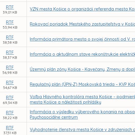
RTF
VZN mesta Košice o organizácii referenda mesta Ko
39,01 KB
RTF
Rokovací poriadok Mestského zastupiteľstva v Koši
53,94 KB
RTF
Informácia primátora mesta o svojej činnosti od V.
38,58 KB
RTF
Informácia o aktuálnom stave rekonštrukcie električ
38,37 KB
RTF
Územný plán zóny Košice - Kavečany, Zmeny a dopl
56,98 KB
RTF
Regulačný plán (ÚPN-Z) Moskovská trieda – KVP Koš
54,67 KB
Voľba Hlavného kontrolóra mesta Košice – podmien
RTF
mesta Košice a náležitosti prihlášky
69,34 KB
Informácia o výsledku výberového konania na obsade
RTF
Psychosociálne centrum
38,22 KB
RTF
Vyhodnotenie členstva mesta Košice v združeniach a
37,51 KB