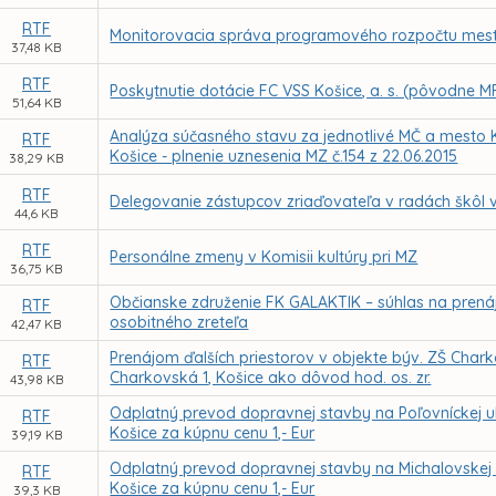
RTF
Monitorovacia správa programového rozpočtu mesta
37,48 KB
RTF
Poskytnutie dotácie FC VSS Košice, a. s. (pôvodne MF
51,64 KB
Analýza súčasného stavu za jednotlivé MČ a mesto
RTF
Košice - plnenie uznesenia MZ č.154 z 22.06.2015
38,29 KB
RTF
Delegovanie zástupcov zriaďovateľa v radách škôl 
44,6 KB
RTF
Personálne zmeny v Komisii kultúry pri MZ
36,75 KB
Občianske združenie FK GALAKTIK – súhlas na pren
RTF
osobitného zreteľa
42,47 KB
Prenájom ďalších priestorov v objekte býv. ZŠ Chark
RTF
Charkovská 1, Košice ako dôvod hod. os. zr.
43,98 KB
Odplatný prevod dopravnej stavby na Poľovníckej ul
RTF
Košice za kúpnu cenu 1,- Eur
39,19 KB
Odplatný prevod dopravnej stavby na Michalovskej u
RTF
Košice za kúpnu cenu 1,- Eur
39,3 KB