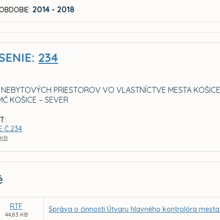
2014 - 2018
OBDOBIE:
SENIE:
234
 NEBYTOVÝCH PRIESTOROV VO VLASTNÍCTVE MESTA KOŠICE
MČ KOŠICE – SEVER
T:
E Č.234
 KB
é
RTF
Správa o činnosti Útvaru hlavného kontrolóra mesta
44,83 KB