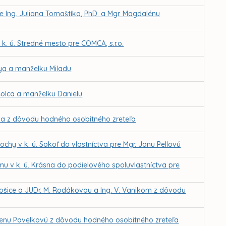
 Ing. Juliana Tomaštíka, PhD. a Mgr. Magdalénu
. ú. Stredné mesto pre COMCA, s.r.o.
ya a manželku Miladu
Šolca a manželku Danielu
tha z dôvodu hodného osobitného zreteľa
chy v k. ú. Sokoľ do vlastníctva pre Mgr. Janu Pellovú
u v k. ú. Krásna do podielového spoluvlastníctva pre
ošice a JUDr. M. Rodákovou a Ing. V. Vanikom z dôvodu
Elenu Pavelkovú z dôvodu hodného osobitného zreteľa