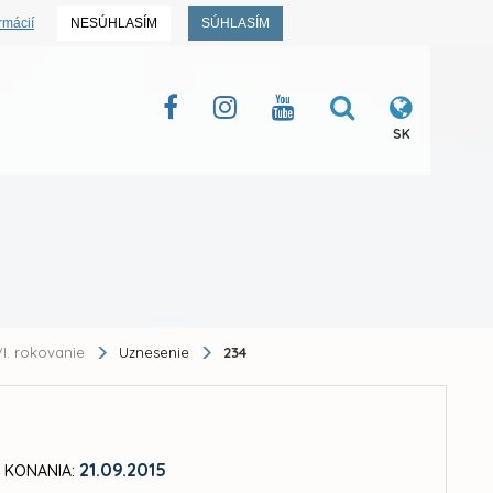
rmácií
NESÚHLASÍM
SÚHLASÍM
SK
I. rokovanie
Uznesenie
234
21.09.2015
 KONANIA: