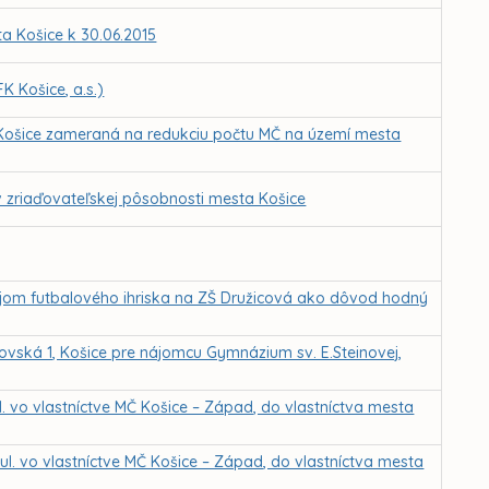
 Košice k 30.06.2015
K Košice, a.s.)
 Košice zameraná na redukciu počtu MČ na území mesta
v zriaďovateľskej pôsobnosti mesta Košice
ájom futbalového ihriska na ZŠ Družicová ako dôvod hodný
ovská 1, Košice pre nájomcu Gymnázium sv. E.Steinovej,
. vo vlastníctve MČ Košice – Západ, do vlastníctva mesta
l. vo vlastníctve MČ Košice – Západ, do vlastníctva mesta