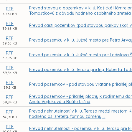
Prevod stavby a pozemkov v k. ú. Košické Hámre pre
RTF
Tomaštíkovú z dôvodu hodného osobitného zreteľa
40,34 KB
RTF
Prevod častí pozemkov (pod stavbou parkoviska) v k
39,68 KB
RTF
Prevod pozemku v k. ú. Južné mesto pre Petra Arva
39,65 KB
RTF
Prevod pozemku v k. ú. Južné mesto pre Ladislava 
39,96 KB
RTF
Prevod pozemku v k. ú. Terasa pre Ing. Róberta Tó
39,54 KB
RTF
Prevod pozemkov - pod stavbou vrátane priľahlej plo
39,3 KB
Prevod pozemkov - priľahlej plochy k rodinnému dom
RTF
Anetu Vojtekovú a Beátu Uličnú
39,84 KB
Prevod nehnuteľností v k. ú. Terasa medzi mestom K
RTF
hodného os. zreteľa, formou zámeny ...
56,91 KB
RTF
Prevod nehnuteľnosti - pozemku v k. ú. Terasa pre 
40,05 KB