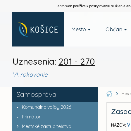
Tento web používa k poskytovaniu služieb a an
Mesto
Občan
Uznesenia:
201 - 270
VI. rokovanie
Samospráva
Mests
Komunálne voľby 2026
Zasad
Primátor
V
NÁZOV:
Mestské zastupiteľstvo