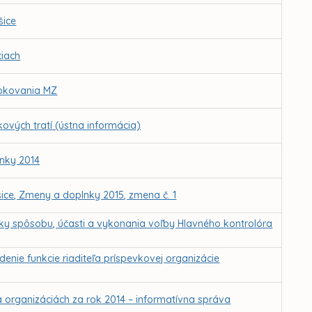
šice
ciach
 rokovania MZ
kových tratí (ústna informácia)
nky 2014
ice, Zmeny a doplnky 2015, zmena č. 1
ky spôsobu, účasti a vykonania voľby Hlavného kontrolóra
nie funkcie riaditeľa príspevkovej organizácie
 organizáciách za rok 2014 – informatívna správa