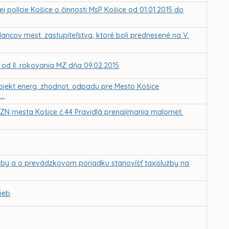
polície Košice o činnosti MsP Košice od 01.01.2015 do
ancov mest. zastupiteľstva, ktoré boli prednesené na V.
 od II. rokovania MZ dňa 09.02.2015
Projekt energ. zhodnot. odpadu pre Mesto Košice
..
 VZN mesta Košice č.44 Pravidlá prenajímania malomet.
žby a o prevádzkovom poriadku stanovíšť taxislužby na
ieb