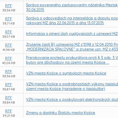
Správa povereného zastupovaním náčelníka Mestskej 
RTF
30.06.2015
38,36 KB
Správa o odpovediach na interpelácie a dopyty posl
RTF
rokovaní MZ dňa 22.06.2015 a dňa 13.07.2015
38,71 KB
RTF
Informácia o plnení úloh vyplývajúcich z uznesení MZ
38,57 KB
Zrušenie časti B) uznesenia MZ č.1098 z 12.04.2010 
RTF
„MODERNIZÁCIA SPAĽOVNE“ a zrušenie uzn. MZ č.433.
41,98 KB
Prerokovanie protestu prokurátora proti § 3 ods. 3
RTF
bytov pre dôchodcov na území mesta Košice ...
40,06 KB
RTF
VZN mesta Košice o symboloch mesta Košice
38,36 KB
VZN mesta Košice o podrobnostiach výkonu taxislu
RTF
území mesta Košice (nariadenie o taxislužbe)
38,87 KB
RTF
VZN mesta Košice o poskytovaní elektronických služ
38,84 KB
RTF
Zmeny a doplnky Štatútu mesta Košice
39,21 KB