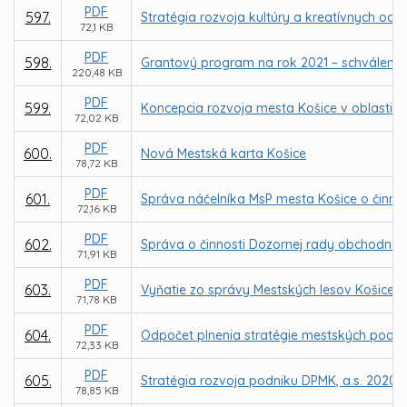
PDF
597.
Stratégia rozvoja kultúry a kreatívnych odv
72,1 KB
PDF
598.
Grantový program na rok 2021 – schválenie
220,48 KB
PDF
599.
Koncepcia rozvoja mesta Košice v oblasti te
72,02 KB
PDF
600.
Nová Mestská karta Košice
78,72 KB
PDF
601.
Správa náčelníka MsP mesta Košice o činnost
72,16 KB
PDF
602.
Správa o činnosti Dozornej rady obchodnej s
71,91 KB
PDF
603.
Vyňatie zo správy Mestských lesov Košice a
71,78 KB
PDF
604.
Odpočet plnenia stratégie mestských podnik
72,33 KB
PDF
605.
Stratégia rozvoja podniku DPMK, a.s. 2020 
78,85 KB