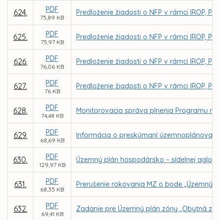
PDF
624.
Predloženie žiadosti o NFP v rámci IROP, PO 4
75,89 KB
PDF
625.
Predloženie žiadosti o NFP v rámci IROP, PO 
75,97 KB
PDF
626.
Predloženie žiadosti o NFP v rámci IROP, PO 
76,06 KB
PDF
627.
Predloženie žiadosti o NFP v rámci IROP, PO 4
76 KB
PDF
628.
Monitorovacia správa plnenia Programu roz
74,48 KB
PDF
629.
Informácia o preskúmaní územnoplánovace
68,69 KB
PDF
630.
Územný plán hospodársko – sídelnej aglome
129,97 KB
PDF
631.
Prerušenie rokovania MZ o bode „Územný pl
68,35 KB
PDF
632.
Zadanie pre Územný plán zóny „Obytná zón
69,41 KB