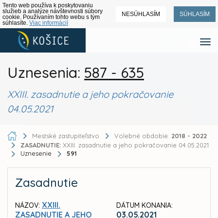
Tento web používa k poskytovaniu
služieb a analýze návštevnosti súbory
NESÚHLASÍM
SÚHLASÍM
cookie. Používaním tohto webu s tým
súhlasíte.
Viac informácií
Uznesenia:
587 - 635
XXIII. zasadnutie a jeho pokračovanie
04.05.2021
Mestské zastupiteľstvo
Volebné obdobie:
2018 - 2022
ZASADNUTIE:
XXIII. zasadnutie a jeho pokračovanie 04.05.2021
Uznesenie
591
Zasadnutie
XXIII.
NÁZOV:
DÁTUM KONANIA:
ZASADNUTIE A JEHO
03.05.2021