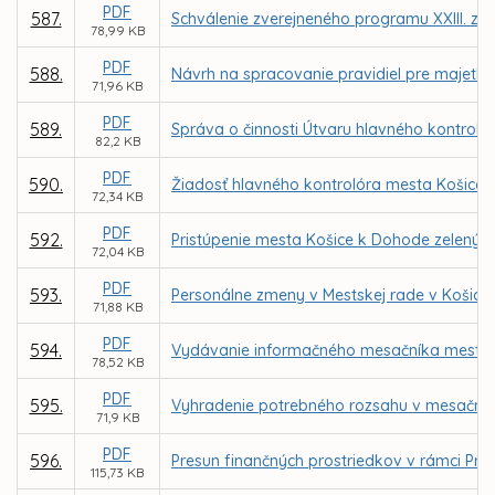
PDF
587.
Schválenie zverejneného programu XXIII. za
78,99 KB
PDF
588.
Návrh na spracovanie pravidiel pre majetk
71,96 KB
PDF
589.
Správa o činnosti Útvaru hlavného kontroló
82,2 KB
PDF
590.
Žiadosť hlavného kontrolóra mesta Košice o
72,34 KB
PDF
592.
Pristúpenie mesta Košice k Dohode zelených
72,04 KB
PDF
593.
Personálne zmeny v Mestskej rade v Košici
71,88 KB
PDF
594.
Vydávanie informačného mesačníka mesta K
78,52 KB
PDF
595.
Vyhradenie potrebného rozsahu v mesačník
71,9 KB
PDF
596.
Presun finančných prostriedkov v rámci Pr
115,73 KB