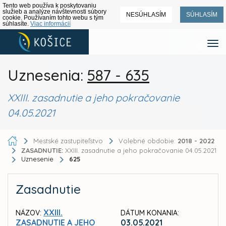
Tento web používa k poskytovaniu
služieb a analýze návštevnosti súbory
NESÚHLASÍM
SÚHLASÍM
cookie. Používaním tohto webu s tým
súhlasíte.
Viac informácií
Uznesenia:
587 - 635
XXIII. zasadnutie a jeho pokračovanie
04.05.2021
Mestské zastupiteľstvo
Volebné obdobie:
2018 - 2022
ZASADNUTIE:
XXIII. zasadnutie a jeho pokračovanie 04.05.2021
Uznesenie
625
Zasadnutie
XXIII.
NÁZOV:
DÁTUM KONANIA:
ZASADNUTIE A JEHO
03.05.2021