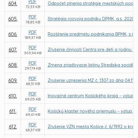
PDF
604.
Odpočet plnenia stratégie mestských podnik
72,33 KB
PDF
605.
Stratégia rozvoja podniku DPMK, a.s. 2020 
78,85 KB
PDF
606.
Rozšírenie predmetu podnikania BPMK, s.r.o.
189,37 KB
PDF
607.
Zrušenie činnosti Centra pre deti a rodinu v 
303,94 KB
PDF
608.
Zmena zriaďovacej listiny Strediska sociáln
297,74 KB
PDF
609.
Zrušenie uznesenia MZ č. 1307 zo dňa 04.11
68,31 KB
PDF
610.
Inovačné centrum Košického kraja – vstup 
69,05 KB
PDF
611.
Košický klaster nového priemyslu – vstup m
69,01 KB
PDF
612.
Zrušenie VZN mesta Košice č. 6/1992 o kron
68,37 KB