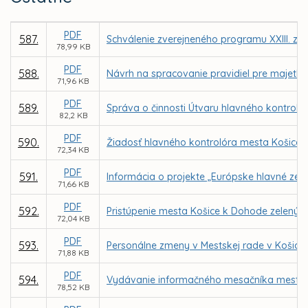
PDF
587.
Schválenie zverejneného programu XXIII. za
78,99 KB
PDF
588.
Návrh na spracovanie pravidiel pre majetk
71,96 KB
PDF
589.
Správa o činnosti Útvaru hlavného kontroló
82,2 KB
PDF
590.
Žiadosť hlavného kontrolóra mesta Košice o
72,34 KB
PDF
591.
Informácia o projekte „Európske hlavné zel
71,66 KB
PDF
592.
Pristúpenie mesta Košice k Dohode zelených
72,04 KB
PDF
593.
Personálne zmeny v Mestskej rade v Košici
71,88 KB
PDF
594.
Vydávanie informačného mesačníka mesta K
78,52 KB