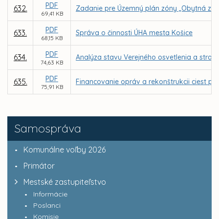
PDF
632.
Zadanie pre Územný plán zóny „Obytná zón
69,41 KB
PDF
633.
Správa o činnosti ÚHA mesta Košice
68,15 KB
PDF
634.
Analýza stavu Verejného osvetlenia a strat
74,63 KB
PDF
635.
Financovanie opráv a rekonštrukcii ciest p
75,91 KB
Samospráva
Komunálne voľby 2026
Primátor
Mestské zastupiteľstvo
Informácie
Poslanci
Komisie