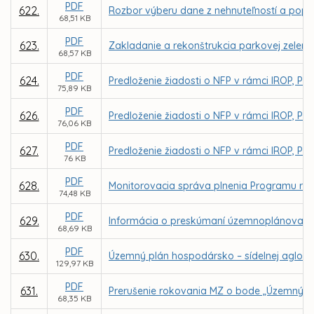
PDF
622.
Rozbor výberu dane z nehnuteľností a pop
68,51 KB
PDF
623.
Zakladanie a rekonštrukcia parkovej zelene
68,57 KB
PDF
624.
Predloženie žiadosti o NFP v rámci IROP, PO 4
75,89 KB
PDF
626.
Predloženie žiadosti o NFP v rámci IROP, PO 
76,06 KB
PDF
627.
Predloženie žiadosti o NFP v rámci IROP, PO 4
76 KB
PDF
628.
Monitorovacia správa plnenia Programu roz
74,48 KB
PDF
629.
Informácia o preskúmaní územnoplánovace
68,69 KB
PDF
630.
Územný plán hospodársko – sídelnej aglome
129,97 KB
PDF
631.
Prerušenie rokovania MZ o bode „Územný pl
68,35 KB