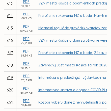
PDF
613.
VZN mesta Košice o podmienkach predaja vý
68,78 KB
PDF
614.
Prerušenie rokovania MZ o bode „Návrh na 
68,5 KB
PDF
615.
Možnosti regulácie prevádzkovateľov zdrojo
69,03 KB
PDF
616.
VZN mesta Košice o dani za užívanie verejné
75,71 KB
PDF
617.
Prerušenie rokovania MZ o bode „Zákaz pre
68,34 KB
PDF
618.
Záverečný účet mesta Košice za rok 2020
151,45 KB
PDF
619.
Informácia o predbežných výdavkoch na COVI
75,13 KB
PDF
620.
Informatívna správa o dopade COVID-19 n
68,39 KB
PDF
621.
Rozbor výberu dane z nehnuteľností a popl
68,44 KB