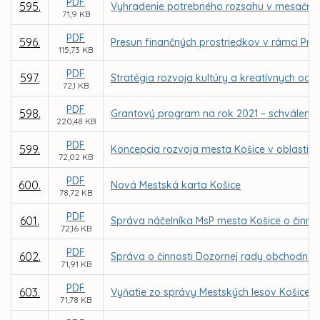
PDF
595.
Vyhradenie potrebného rozsahu v mesačník
71,9 KB
PDF
596.
Presun finančných prostriedkov v rámci Pr
115,73 KB
PDF
597.
Stratégia rozvoja kultúry a kreatívnych odv
72,1 KB
PDF
598.
Grantový program na rok 2021 – schválenie
220,48 KB
PDF
599.
Koncepcia rozvoja mesta Košice v oblasti te
72,02 KB
PDF
600.
Nová Mestská karta Košice
78,72 KB
PDF
601.
Správa náčelníka MsP mesta Košice o činnost
72,16 KB
PDF
602.
Správa o činnosti Dozornej rady obchodnej s
71,91 KB
PDF
603.
Vyňatie zo správy Mestských lesov Košice a
71,78 KB