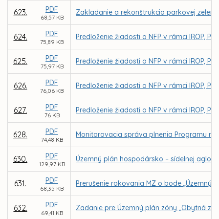
PDF
623.
Zakladanie a rekonštrukcia parkovej zelene
68,57 KB
PDF
624.
Predloženie žiadosti o NFP v rámci IROP, PO 4
75,89 KB
PDF
625.
Predloženie žiadosti o NFP v rámci IROP, PO 
75,97 KB
PDF
626.
Predloženie žiadosti o NFP v rámci IROP, PO 
76,06 KB
PDF
627.
Predloženie žiadosti o NFP v rámci IROP, PO 4
76 KB
PDF
628.
Monitorovacia správa plnenia Programu roz
74,48 KB
PDF
630.
Územný plán hospodársko – sídelnej aglome
129,97 KB
PDF
631.
Prerušenie rokovania MZ o bode „Územný pl
68,35 KB
PDF
632.
Zadanie pre Územný plán zóny „Obytná zón
69,41 KB