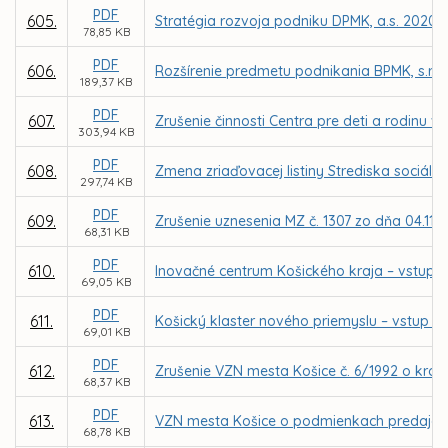
PDF
605.
Stratégia rozvoja podniku DPMK, a.s. 2020 
78,85 KB
PDF
606.
Rozšírenie predmetu podnikania BPMK, s.r.o.
189,37 KB
PDF
607.
Zrušenie činnosti Centra pre deti a rodinu v 
303,94 KB
PDF
608.
Zmena zriaďovacej listiny Strediska sociáln
297,74 KB
PDF
609.
Zrušenie uznesenia MZ č. 1307 zo dňa 04.11
68,31 KB
PDF
610.
Inovačné centrum Košického kraja – vstup 
69,05 KB
PDF
611.
Košický klaster nového priemyslu – vstup m
69,01 KB
PDF
612.
Zrušenie VZN mesta Košice č. 6/1992 o kron
68,37 KB
PDF
613.
VZN mesta Košice o podmienkach predaja vý
68,78 KB