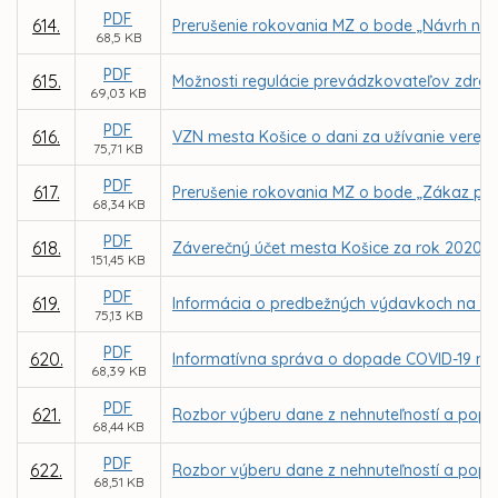
PDF
614.
Prerušenie rokovania MZ o bode „Návrh na 
68,5 KB
PDF
615.
Možnosti regulácie prevádzkovateľov zdrojo
69,03 KB
PDF
616.
VZN mesta Košice o dani za užívanie verejné
75,71 KB
PDF
617.
Prerušenie rokovania MZ o bode „Zákaz pre
68,34 KB
PDF
618.
Záverečný účet mesta Košice za rok 2020
151,45 KB
PDF
619.
Informácia o predbežných výdavkoch na COVI
75,13 KB
PDF
620.
Informatívna správa o dopade COVID-19 n
68,39 KB
PDF
621.
Rozbor výberu dane z nehnuteľností a popl
68,44 KB
PDF
622.
Rozbor výberu dane z nehnuteľností a pop
68,51 KB