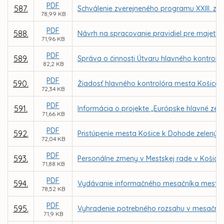
PDF
587.
Schválenie zverejneného programu XXIII. za
78,99 KB
PDF
588.
Návrh na spracovanie pravidiel pre majetk
71,96 KB
PDF
589.
Správa o činnosti Útvaru hlavného kontroló
82,2 KB
PDF
590.
Žiadosť hlavného kontrolóra mesta Košice o
72,34 KB
PDF
591.
Informácia o projekte „Európske hlavné zel
71,66 KB
PDF
592.
Pristúpenie mesta Košice k Dohode zelených
72,04 KB
PDF
593.
Personálne zmeny v Mestskej rade v Košici
71,88 KB
PDF
594.
Vydávanie informačného mesačníka mesta K
78,52 KB
PDF
595.
Vyhradenie potrebného rozsahu v mesačník
71,9 KB