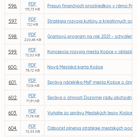
PDF
596.
Presun finančných prostriedkov v rámci Pr
115,73 KB
PDF
597.
Stratégia rozvoja kultúry a kreatívnych odv
72,1 KB
PDF
598.
Grantový program na rok 2021 – schválenie
220,48 KB
PDF
599.
Koncepcia rozvoja mesta Košice v oblasti te
72,02 KB
PDF
600.
Nová Mestská karta Košice
78,72 KB
PDF
601.
Správa náčelníka MsP mesta Košice o činnost
72,16 KB
PDF
602.
Správa o činnosti Dozornej rady obchodnej s
71,91 KB
PDF
603.
Vyňatie zo správy Mestských lesov Košice a
71,78 KB
PDF
604.
Odpočet plnenia stratégie mestských podnik
72,33 KB