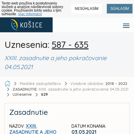
Tento web používa k poskytovaniu
služieb a analýze návštevnosti súbory
NESÚHLASÍM
SÚHLASÍM
cookie. Používaním tohto webu s tým
súhlasíte.
Viac informácií
Uznesenia:
587 - 635
XXIII. zasadnutie a jeho pokračovanie
04.05.2021
Mestské zastupiteľstvo
Volebné obdobie:
2018 - 2022
ZASADNUTIE:
XXIII. zasadnutie a jeho pokračovanie 04.05.2021
Uznesenie
629
Zasadnutie
XXIII.
NÁZOV:
DÁTUM KONANIA:
ZASADNUTIE A JEHO
03.05.2021