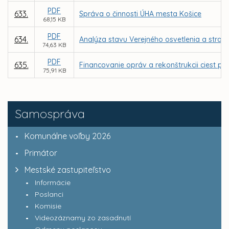
PDF
633.
Správa o činnosti ÚHA mesta Košice
68,15 KB
PDF
634.
Analýza stavu Verejného osvetlenia a strat
74,63 KB
PDF
635.
Financovanie opráv a rekonštrukcii ciest p
75,91 KB
Samospráva
Komunálne voľby 2026
Primátor
Mestské zastupiteľstvo
Informácie
Poslanci
Komisie
Videozáznamy zo zasadnutí