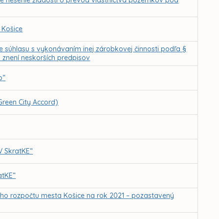
e riešenie žiadostí o prevod vlastníctva pozemkov pod
 Košice
e súhlasu s vykonávaním inej zárobkovej činnosti podľa §
 znení neskorších predpisov
o“
Green City Accord)
V SkratKE“
atKE“
ého rozpočtu mesta Košice na rok 2021 – pozastavený