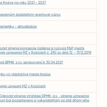
ta Košice na roky 2021 – 2027
 úspešným žiadateľom grantovej výzvy
ergetiky – aktualizácia
očet plnenia koncepcie riadenia a rozvoja MsP mesta
nie uznesenia MZ v Košiciach č. 290 zo dňa 12. – 13.12.2019
ti BPMK, s.r.o. spracovanú k 30.04.2021
mky vo vlastníctve mesta Košice
enie uznesení MZ v Košiciach
Odpočet plnenia stratégie DPMK, a.s. - plnenie uznesenia
výkon bol pozastavený a vykonateľným sa stal dňom jeho