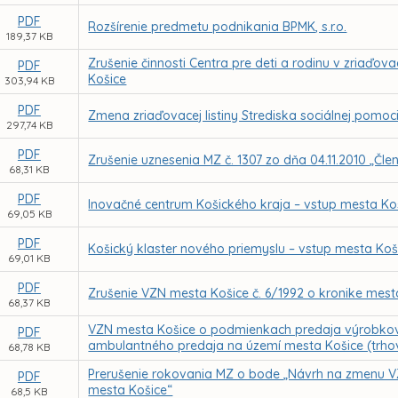
PDF
Rozšírenie predmetu podnikania BPMK, s.r.o.
189,37 KB
Zrušenie činnosti Centra pre deti a rodinu v zriaďova
PDF
Košice
303,94 KB
PDF
Zmena zriaďovacej listiny Strediska sociálnej pomoc
297,74 KB
PDF
Zrušenie uznesenia MZ č. 1307 zo dňa 04.11.2010 „Č
68,31 KB
PDF
Inovačné centrum Košického kraja – vstup mesta Ko
69,05 KB
PDF
Košický klaster nového priemyslu – vstup mesta Koš
69,01 KB
PDF
Zrušenie VZN mesta Košice č. 6/1992 o kronike mest
68,37 KB
VZN mesta Košice o podmienkach predaja výrobkov a
PDF
ambulantného predaja na území mesta Košice (trho
68,78 KB
Prerušenie rokovania MZ o bode „Návrh na zmenu VZ
PDF
mesta Košice“
68,5 KB