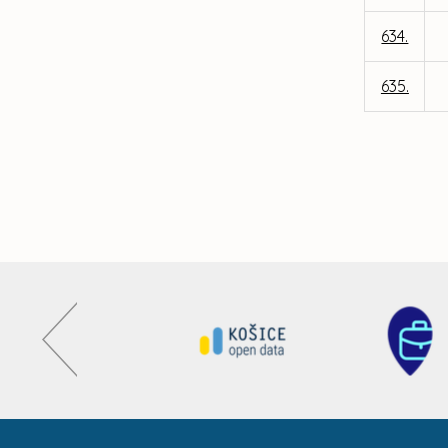
634.
635.