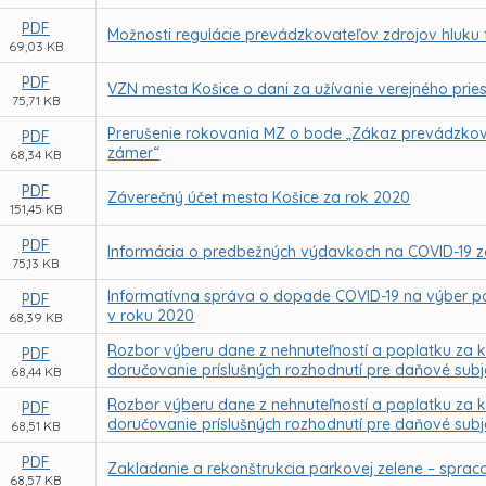
PDF
Možnosti regulácie prevádzkovateľov zdrojov hluku 
69,03 KB
PDF
VZN mesta Košice o dani za užívanie verejného pries
75,71 KB
Prerušenie rokovania MZ o bode „Zákaz prevádzkova
PDF
zámer“
68,34 KB
PDF
Záverečný účet mesta Košice za rok 2020
151,45 KB
PDF
Informácia o predbežných výdavkoch na COVID-19 za 
75,13 KB
Informatívna správa o dopade COVID-19 na výber 
PDF
v roku 2020
68,39 KB
Rozbor výberu dane z nehnuteľností a poplatku z
PDF
doručovanie príslušných rozhodnutí pre daňové subj
68,44 KB
Rozbor výberu dane z nehnuteľností a poplatku z
PDF
doručovanie príslušných rozhodnutí pre daňové subj
68,51 KB
PDF
Zakladanie a rekonštrukcia parkovej zelene – sprac
68,57 KB