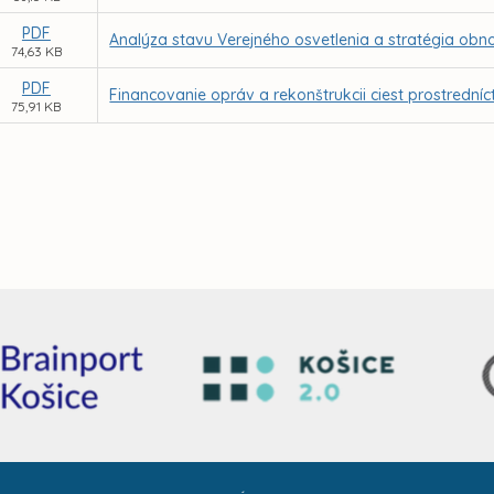
PDF
Analýza stavu Verejného osvetlenia a stratégia obn
74,63 KB
PDF
Financovanie opráv a rekonštrukcii ciest prostredn
75,91 KB