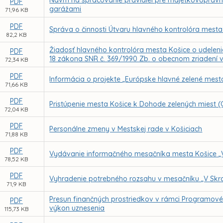
Návrh na spracovanie pravidiel pre majetkovoprávn
PDF
garážami
71,96 KB
PDF
Správa o činnosti Útvaru hlavného kontrolóra mesta
82,2 KB
Žiadosť hlavného kontrolóra mesta Košice o udeleni
PDF
18 zákona SNR č. 369/1990 Zb. o obecnom zriadení v
72,34 KB
PDF
Informácia o projekte „Európske hlavné zelené mest
71,66 KB
PDF
Pristúpenie mesta Košice k Dohode zelených miest (
72,04 KB
PDF
Personálne zmeny v Mestskej rade v Košiciach
71,88 KB
PDF
Vydávanie informačného mesačníka mesta Košice „
78,52 KB
PDF
Vyhradenie potrebného rozsahu v mesačníku „V Skr
71,9 KB
Presun finančných prostriedkov v rámci Programov
PDF
výkon uznesenia
115,73 KB