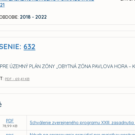
21
2018 - 2022
OBDOBIE:
SENIE:
632
 PRE ÚZEMNÝ PLÁN ZÓNY „OBYTNÁ ZÓNA PAVLOVA HORA – 
T:
PDF - 69,41 KB
é
PDF
Schválenie zverejneného programu XXIII. zasadnutia
78,99 KB