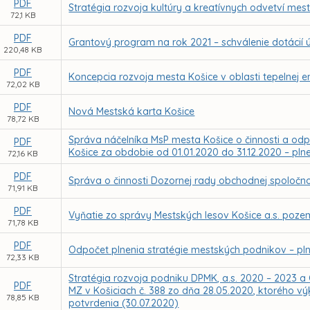
PDF
Stratégia rozvoja kultúry a kreatívnych odvetví mes
72,1 KB
PDF
Grantový program na rok 2021 – schválenie dotácií
220,48 KB
PDF
Koncepcia rozvoja mesta Košice v oblasti tepelnej en
72,02 KB
PDF
Nová Mestská karta Košice
78,72 KB
Správa náčelníka MsP mesta Košice o činnosti a odp
PDF
Košice za obdobie od 01.01.2020 do 31.12.2020 – plne
72,16 KB
PDF
Správa o činnosti Dozornej rady obchodnej spoločnos
71,91 KB
PDF
Vyňatie zo správy Mestských lesov Košice a.s. poze
71,78 KB
PDF
Odpočet plnenia stratégie mestských podnikov – pln
72,33 KB
Stratégia rozvoja podniku DPMK, a.s. 2020 – 2023 a 
PDF
MZ v Košiciach č. 388 zo dňa 28.05.2020, ktorého 
78,85 KB
potvrdenia (30.07.2020)