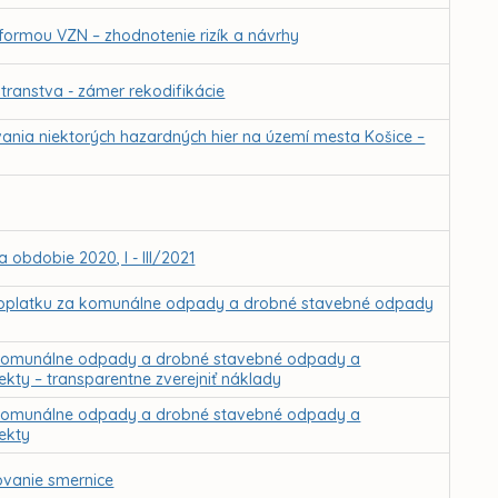
formou VZN – zhodnotenie rizík a návrhy
transtva - zámer rekodifikácie
nia niektorých hazardných hier na území mesta Košice –
obdobie 2020, I - III/2021
poplatku za komunálne odpady a drobné stavebné odpady
a komunálne odpady a drobné stavebné odpady a
ekty – transparentne zverejniť náklady
a komunálne odpady a drobné stavebné odpady a
ekty
ovanie smernice