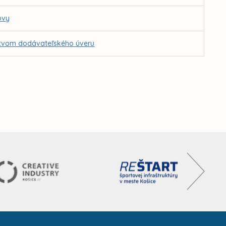
ovy
íctvom dodávateľského úveru