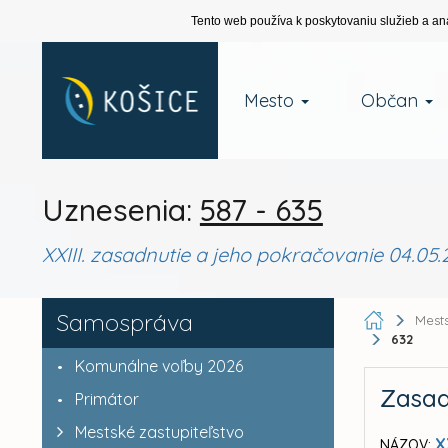
Tento web používa k poskytovaniu služieb a an
Mesto
Občan
Uznesenia:
587 - 635
XXIII. zasadnutie a jeho pokračovanie 04.05.
Samospráva
Mests
632
Komunálne voľby 2026
Zasad
Primátor
Mestské zastupiteľstvo
X
NÁZOV: