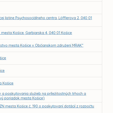
cej listine Psychosociálneho centra, Löfflerova 2, 040 01
i mesta Košice, Garbiarska 4, 040 01 Košice
lenstvo mesta Košice v Občianskom združení MRAK“
šice
ice
a Košice
 poskytovania služieb na príležitostných trhoch a
vý poriadok mesta Košice)
N mesta Košice č. 190 o poskytovaní dotácií z rozpočtu