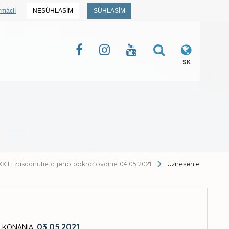
rmácií
NESÚHLASÍM
SÚHLASÍM
SK
XIII. zasadnutie a jeho pokračovanie 04.05.2021
Uznesenie
03.05.2021
 KONANIA: