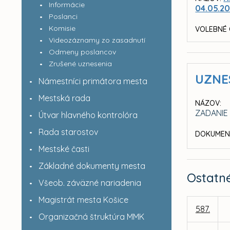
Informácie
04.05.20
Poslanci
Komisie
VOLEBNÉ 
Videozáznamy zo zasadnutí
Odmeny poslancov
Zrušené uznesenia
UZNE
Námestníci primátora mesta
Mestská rada
NÁZOV:
ZADANIE
Útvar hlavného kontrolóra
Rada starostov
DOKUMEN
Mestské časti
Základné dokumenty mesta
Ostatn
Všeob. záväzné nariadenia
Magistrát mesta Košice
587.
Organizačná štruktúra MMK