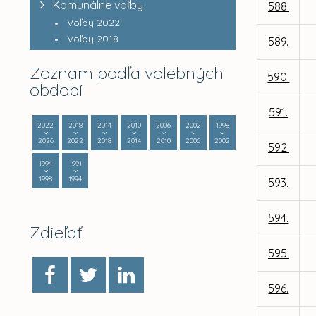
Komunálne voľby
588.
Voľby 2022
Voľby 2018
589.
Zoznam podľa volebných
590.
období
591.
2022
2018
2014
2010
2006
2002
1998
2026
2022
2018
2014
2010
2006
2002
592.
1994
1991
1998
1994
593.
594.
Zdieľať
595.
596.