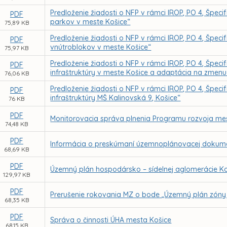
Predloženie žiadosti o NFP v rámci IROP, PO 4, Špecific
PDF
parkov v meste Košice“
75,89 KB
Predloženie žiadosti o NFP v rámci IROP, PO 4, Špecifi
PDF
vnútroblokov v meste Košice“
75,97 KB
Predloženie žiadosti o NFP v rámci IROP, PO 4, Špecifi
PDF
infraštruktúry v meste Košice a adaptácia na zmenu
76,06 KB
Predloženie žiadosti o NFP v rámci IROP, PO 4, Špecifi
PDF
infraštruktúry MŠ Kalinovská 9, Košice“
76 KB
PDF
Monitorovacia správa plnenia Programu rozvoja me
74,48 KB
PDF
Informácia o preskúmaní územnoplánovacej dokume
68,69 KB
PDF
Územný plán hospodársko – sídelnej aglomerácie Ko
129,97 KB
PDF
Prerušenie rokovania MZ o bode „Územný plán zóny 
68,35 KB
PDF
Správa o činnosti ÚHA mesta Košice
68,15 KB