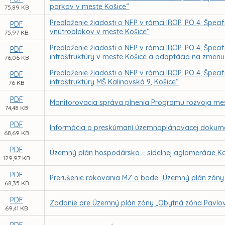
parkov v meste Košice“
75,89 KB
Predloženie žiadosti o NFP v rámci IROP, PO 4, Špecifi
PDF
vnútroblokov v meste Košice“
75,97 KB
Predloženie žiadosti o NFP v rámci IROP, PO 4, Špecifi
PDF
infraštruktúry v meste Košice a adaptácia na zmenu
76,06 KB
Predloženie žiadosti o NFP v rámci IROP, PO 4, Špecifi
PDF
infraštruktúry MŠ Kalinovská 9, Košice“
76 KB
PDF
Monitorovacia správa plnenia Programu rozvoja me
74,48 KB
PDF
Informácia o preskúmaní územnoplánovacej dokume
68,69 KB
PDF
Územný plán hospodársko – sídelnej aglomerácie Ko
129,97 KB
PDF
Prerušenie rokovania MZ o bode „Územný plán zóny 
68,35 KB
PDF
Zadanie pre Územný plán zóny „Obytná zóna Pavlov
69,41 KB