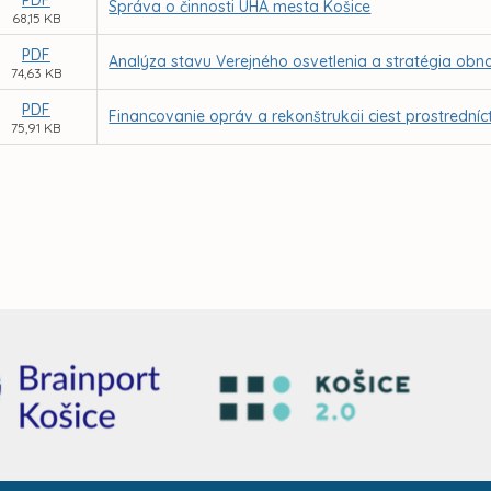
PDF
Správa o činnosti ÚHA mesta Košice
68,15 KB
PDF
Analýza stavu Verejného osvetlenia a stratégia obn
74,63 KB
PDF
Financovanie opráv a rekonštrukcii ciest prostredn
75,91 KB