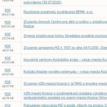
78,85 KB
potvrdenia (30.07.2020)
PDF
Rozšírenie predmetu podnikania BPMK, s.r.o.
189,37 KB
Zrušenie činnosti Centra pre deti a rodinu v zriaďova
PDF
Košice
303,94 KB
PDF
Zmena zriaďovacej listiny Strediska sociálnej pomoc
297,74 KB
PDF
Zrušenie uznesenia MZ č. 1307 zo dňa 04.11.2010 „Č
68,31 KB
PDF
Inovačné centrum Košického kraja – vstup mesta Ko
69,05 KB
PDF
Košický klaster nového priemyslu – vstup mesta Koš
69,01 KB
PDF
Zrušenie VZN mesta Košice č. 6/1992 o kronike mest
68,37 KB
VZN mesta Košice o podmienkach predaja výrobkov a
PDF
ambulantného predaja na území mesta Košice (trho
68,78 KB
Prerušenie rokovania MZ o bode „Návrh na zmenu VZ
PDF