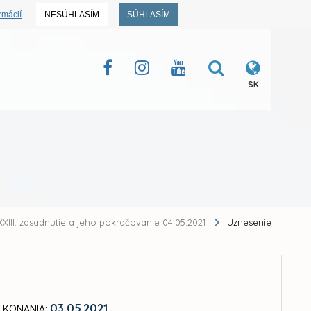
rmácií
NESÚHLASÍM
SÚHLASÍM
SK
XIII. zasadnutie a jeho pokračovanie 04.05.2021
Uznesenie
03.05.2021
 KONANIA: