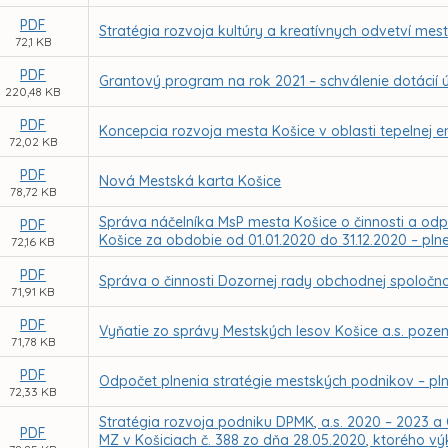
PDF
Stratégia rozvoja kultúry a kreatívnych odvetví mes
72,1 KB
PDF
Grantový program na rok 2021 – schválenie dotácií
220,48 KB
PDF
Koncepcia rozvoja mesta Košice v oblasti tepelnej en
72,02 KB
PDF
Nová Mestská karta Košice
78,72 KB
Správa náčelníka MsP mesta Košice o činnosti a odp
PDF
Košice za obdobie od 01.01.2020 do 31.12.2020 – plne
72,16 KB
PDF
Správa o činnosti Dozornej rady obchodnej spoločnos
71,91 KB
PDF
Vyňatie zo správy Mestských lesov Košice a.s. poze
71,78 KB
PDF
Odpočet plnenia stratégie mestských podnikov – pln
72,33 KB
Stratégia rozvoja podniku DPMK, a.s. 2020 – 2023 a 
PDF
MZ v Košiciach č. 388 zo dňa 28.05.2020, ktorého 