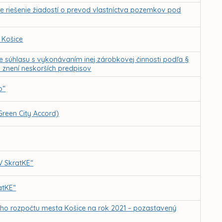
e riešenie žiadostí o prevod vlastníctva pozemkov pod
 Košice
e súhlasu s vykonávaním inej zárobkovej činnosti podľa §
 znení neskorších predpisov
o“
Green City Accord)
V SkratKE“
atKE“
ého rozpočtu mesta Košice na rok 2021 – pozastavený