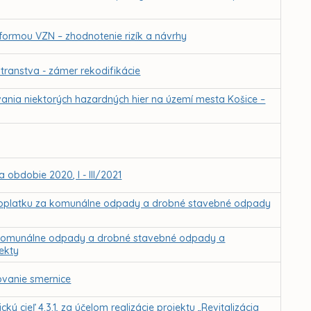
formou VZN – zhodnotenie rizík a návrhy
transtva - zámer rekodifikácie
nia niektorých hazardných hier na území mesta Košice –
obdobie 2020, I - III/2021
poplatku za komunálne odpady a drobné stavebné odpady
a komunálne odpady a drobné stavebné odpady a
ekty
ovanie smernice
ký cieľ 4.3.1, za účelom realizácie projektu „Revitalizácia