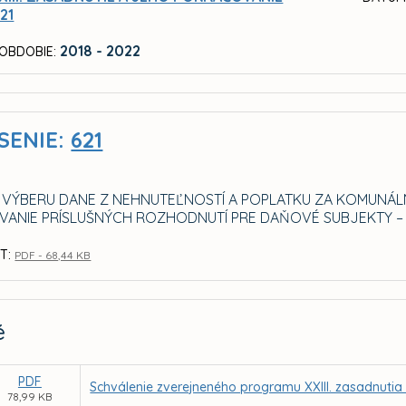
21
2018 - 2022
OBDOBIE:
SENIE:
621
VÝBERU DANE Z NEHNUTEĽNOSTÍ A POPLATKU ZA KOMUNÁL
ANIE PRÍSLUŠNÝCH ROZHODNUTÍ PRE DAŇOVÉ SUBJEKTY –
T:
PDF - 68,44 KB
é
PDF
Schválenie zverejneného programu XXIII. zasadnutia
78,99 KB