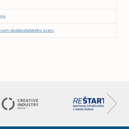
ovy
íctvom dodávateľského úveru