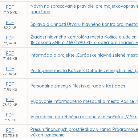
Návrh na spracovanie pravidiel pre majetkovoprávn
PDF
garážami
71,96 KB
PDF
Správa o činnosti Útvaru hlavného kontrolóra mesta
82,2 KB
Žiadosť hlavného kontrolóra mesta Košice o udeleni
PDF
18 zákona SNR č. 369/1990 Zb. o obecnom zriadení v
72,34 KB
PDF
Informácia o projekte „Európske hlavné zelené mest
71,66 KB
PDF
Pristúpenie mesta Košice k Dohode zelených miest (
72,04 KB
PDF
Personálne zmeny v Mestskej rade v Košiciach
71,88 KB
PDF
Vydávanie informačného mesačníka mesta Košice „
78,52 KB
PDF
Vyhradenie potrebného rozsahu v mesačníku „V Skr
71,9 KB
Presun finančných prostriedkov v rámci Programov
PDF
výkon uznesenia
115,73 KB