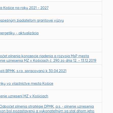
ta Košice na roky 2021 – 2027
 úspešným žiadateľom grantovej výzvy
ergetiky – aktualizácia
očet plnenia koncepcie riadenia a rozvoja MsP mesta
nie uznesenia MZ v Košiciach č. 290 zo dňa 12. – 13.12.2019
ti BPMK, s.r.o. spracovanú k 30.04.2021
mky vo vlastníctve mesta Košice
enie uznesení MZ v Košiciach
Odpočet plnenia stratégie DPMK, a.s. - plnenie uznesenia
výkon bol pozastavený a vykonateľným sa stal dňom jeho