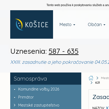
Tento web používa k poskytovaniu služieb a an
Mesto
Občan
Uznesenia:
587 - 635
XXIII. zasadnutie a jeho pokračovanie 04.05.
Samospráva
Mests
621
Komunálne voľby 2026
Zasad
Primátor
Mestské zastupiteľstvo
X
NÁZOV: