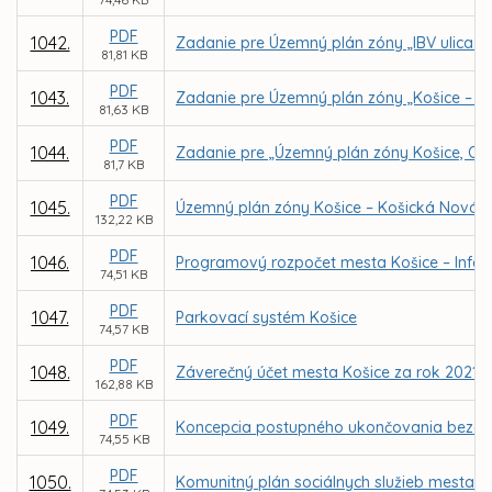
PDF
1042.
Zadanie pre Územný plán zóny „IBV ulica K
81,81 KB
PDF
1043.
Zadanie pre Územný plán zóny „Košice – Tl
81,63 KB
PDF
1044.
Zadanie pre „Územný plán zóny Košice, Oby
81,7 KB
PDF
1045.
Územný plán zóny Košice – Košická Nová 
132,22 KB
PDF
1046.
Programový rozpočet mesta Košice – Infor
74,51 KB
PDF
1047.
Parkovací systém Košice
74,57 KB
PDF
1048.
Záverečný účet mesta Košice za rok 2021
162,88 KB
PDF
1049.
Koncepcia postupného ukončovania bezdomo
74,55 KB
PDF
1050.
Komunitný plán sociálnych služieb mesta Ko