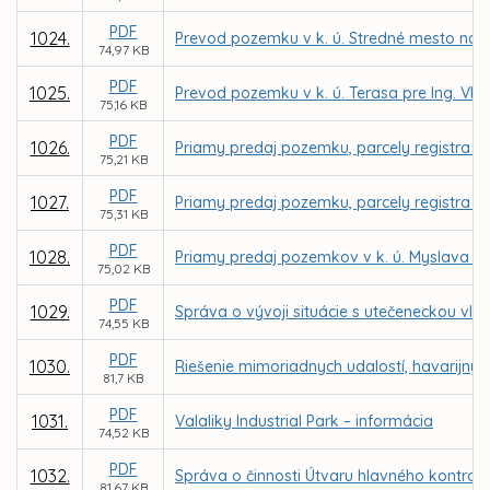
PDF
1024.
Prevod pozemku v k. ú. Stredné mesto na Tov
74,97 KB
PDF
1025.
Prevod pozemku v k. ú. Terasa pre Ing. V
75,16 KB
PDF
1026.
Priamy predaj pozemku, parcely registra C 
75,21 KB
PDF
1027.
Priamy predaj pozemku, parcely registra E K
75,31 KB
PDF
1028.
Priamy predaj pozemkov v k. ú. Myslava pr
75,02 KB
PDF
1029.
Správa o vývoji situácie s utečeneckou vlnou
74,55 KB
PDF
1030.
Riešenie mimoriadnych udalostí, havarijnýc
81,7 KB
PDF
1031.
Valaliky Industrial Park – informácia
74,52 KB
PDF
1032.
Správa o činnosti Útvaru hlavného kontrol
81,67 KB