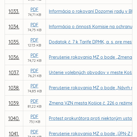
PDF
1033.
Informácia o rokovaní Dozornej rady v BPMK,
74,71 KB
PDF
1034.
Informácia o činnosti Komisie na ochranu v
74,75 KB
PDF
1035.
Dodatok č. 7 k Tarife DPMK, a. s. pre mes
127,5 KB
PDF
1036.
Prerušenie rokovania MZ o bode „Zmena Šta
74,72 KB
PDF
1037.
Určenie volebných obvodov v meste Košice
76,21 KB
PDF
1038.
Prerušenie rokovania MZ o bode „Návrh na 
74,85 KB
PDF
1039.
Zmena VZN mesta Košice č. 226 o režime uží
81,22 KB
PDF
1040.
Protest prokurátora proti niektorým ustan
75,1 KB
PDF
1041.
Prerušenie rokovania MZ o bode „ÚPN-Z My
74,46 KB