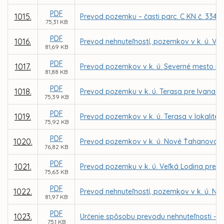
PDF
1015.
Prevod pozemku – časti parc. C KN č. 3342/
75,31 KB
PDF
1016.
Prevod nehnuteľností, pozemkov v k. ú. Ve
81,69 KB
PDF
1017.
Prevod pozemkov v k. ú. Severné mesto pr
81,88 KB
PDF
1018.
Prevod pozemku v k. ú. Terasa pre Ivana 
75,39 KB
PDF
1019.
Prevod pozemkov v k. ú. Terasa v lokalit
75,92 KB
PDF
1020.
Prevod pozemkov v k. ú. Nové Ťahanovce 
76,82 KB
PDF
1021.
Prevod pozemku v k. ú. Veľká Lodina pre 
75,63 KB
PDF
1022.
Prevod nehnuteľností, pozemkov v k. ú. No
81,97 KB
PDF
1023.
Určenie spôsobu prevodu nehnuteľnosti - by
75,1 KB