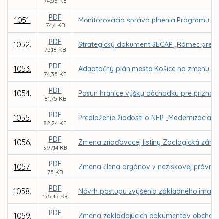
74,53 KB
PDF
1051.
Monitorovacia správa plnenia Programu ro
74,4 KB
PDF
1052.
Strategický dokument SECAP „Rámec pre boj
75,18 KB
PDF
1053.
Adaptačný plán mesta Košice na zmenu kl
74,35 KB
PDF
1054.
Posun hranice výšky dôchodku pre priznan
81,75 KB
PDF
1055.
Predloženie žiadosti o NFP „Modernizácia úd
82,24 KB
PDF
1056.
Zmena zriaďovacej listiny Zoologická záhra
397,14 KB
PDF
1057.
Zmena člena orgánov v neziskovej právnicke
75 KB
PDF
1058.
Návrh postupu zvýšenia základného imania 
155,45 KB
PDF
1059.
Zmena zakladajúcich dokumentov obchodnej