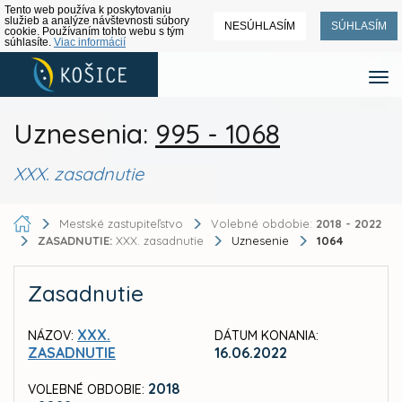
Tento web používa k poskytovaniu
služieb a analýze návštevnosti súbory
NESÚHLASÍM
SÚHLASÍM
cookie. Používaním tohto webu s tým
súhlasíte.
Viac informácií
Uznesenia:
995 - 1068
XXX. zasadnutie
Mestské zastupiteľstvo
Volebné obdobie:
2018 - 2022
ZASADNUTIE:
XXX. zasadnutie
Uznesenie
1064
Zasadnutie
XXX.
NÁZOV:
DÁTUM KONANIA:
ZASADNUTIE
16.06.2022
2018
VOLEBNÉ OBDOBIE: