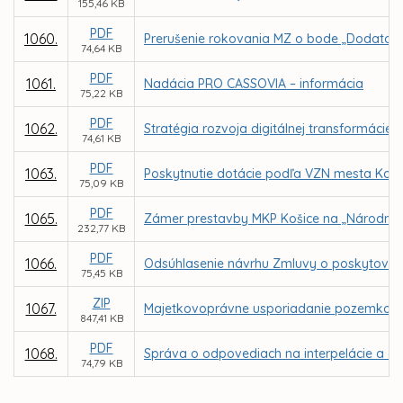
155,46 KB
PDF
1060.
Prerušenie rokovania MZ o bode „Dodatok
74,64 KB
PDF
1061.
Nadácia PRO CASSOVIA – informácia
75,22 KB
PDF
1062.
Stratégia rozvoja digitálnej transformáci
74,61 KB
PDF
1063.
Poskytnutie dotácie podľa VZN mesta Koši
75,09 KB
PDF
1065.
Zámer prestavby MKP Košice na „Národné o
232,77 KB
PDF
1066.
Odsúhlasenie návrhu Zmluvy o poskytovaní 
75,45 KB
ZIP
1067.
Majetkovoprávne usporiadanie pozemkov v a
847,41 KB
PDF
1068.
Správa o odpovediach na interpelácie a do
74,79 KB