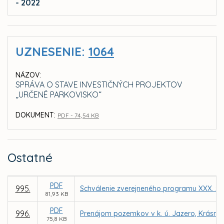
- 2022
UZNESENIE:
1064
NÁZOV:
SPRÁVA O STAVE INVESTIČNÝCH PROJEKTOV
„URČENÉ PARKOVISKO“
DOKUMENT:
PDF - 74,54 KB
Ostatné
PDF
995.
Schválenie zverejneného programu XXX. za
81,93 KB
PDF
996.
Prenájom pozemkov v k. ú. Jazero, Krásna 
75,8 KB