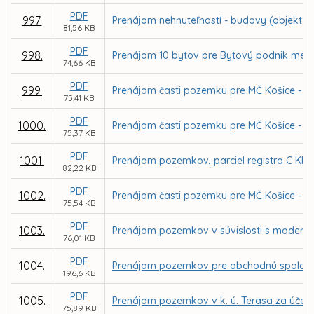
PDF
997.
Prenájom nehnuteľností - budovy (objekt p
81,56 KB
PDF
998.
Prenájom 10 bytov pre Bytový podnik mesta 
74,66 KB
PDF
999.
Prenájom časti pozemku pre MČ Košice - Zá
75,41 KB
PDF
1000.
Prenájom časti pozemku pre MČ Košice - Zá
75,37 KB
PDF
1001.
Prenájom pozemkov, parciel registra C KN č
82,22 KB
PDF
1002.
Prenájom časti pozemku pre MČ Košice - Zá
75,54 KB
PDF
1003.
Prenájom pozemkov v súvislosti s moderni
76,01 KB
PDF
1004.
Prenájom pozemkov pre obchodnú spoločno
196,6 KB
PDF
1005.
Prenájom pozemkov v k. ú. Terasa za účelom
75,89 KB