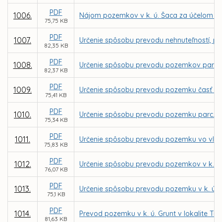
PDF
1006.
Nájom pozemkov v k. ú. Šaca za účelom výs
75,75 KB
PDF
1007.
Určenie spôsobu prevodu nehnuteľností, po
82,35 KB
PDF
1008.
Určenie spôsobu prevodu pozemkov parc. C
82,37 KB
PDF
1009.
Určenie spôsobu prevodu pozemku časť parc
75,41 KB
PDF
1010.
Určenie spôsobu prevodu pozemku parc. C K
75,34 KB
PDF
1011.
Určenie spôsobu prevodu pozemku vo vlastn
75,83 KB
PDF
1012.
Určenie spôsobu prevodu pozemkov v k. ú.
76,07 KB
PDF
1013.
Určenie spôsobu prevodu pozemku v k. ú. P
75,1 KB
PDF
1014.
Prevod pozemku v k. ú. Grunt v lokalite T
81,63 KB