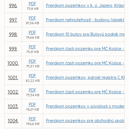
PDF
996.
Prenájom pozemkov v k. ú. Jazero, Krásna 
75,8 KB
PDF
997.
Prenájom nehnuteľností - budovy (objekt p
81,56 KB
PDF
998.
Prenájom 10 bytov pre Bytový podnik mesta 
74,66 KB
PDF
999.
Prenájom časti pozemku pre MČ Košice - Zá
75,41 KB
PDF
1000.
Prenájom časti pozemku pre MČ Košice - Zá
75,37 KB
PDF
1001.
Prenájom pozemkov, parciel registra C KN č
82,22 KB
PDF
1002.
Prenájom časti pozemku pre MČ Košice - Zá
75,54 KB
PDF
1003.
Prenájom pozemkov v súvislosti s moderni
76,01 KB
PDF
1004.
Prenájom pozemkov pre obchodnú spoločno
196,6 KB