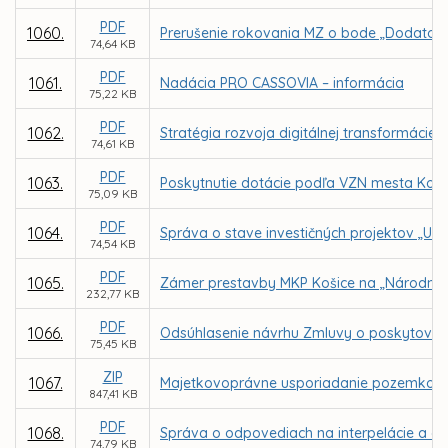
PDF
1060.
Prerušenie rokovania MZ o bode „Dodatok
74,64 KB
PDF
1061.
Nadácia PRO CASSOVIA – informácia
75,22 KB
PDF
1062.
Stratégia rozvoja digitálnej transformáci
74,61 KB
PDF
1063.
Poskytnutie dotácie podľa VZN mesta Koši
75,09 KB
PDF
1064.
Správa o stave investičných projektov „Ur
74,54 KB
PDF
1065.
Zámer prestavby MKP Košice na „Národné o
232,77 KB
PDF
1066.
Odsúhlasenie návrhu Zmluvy o poskytovaní 
75,45 KB
ZIP
1067.
Majetkovoprávne usporiadanie pozemkov v a
847,41 KB
PDF
1068.
Správa o odpovediach na interpelácie a do
74,79 KB