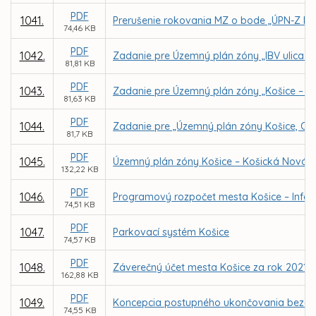
PDF
1041.
Prerušenie rokovania MZ o bode „ÚPN-Z My
74,46 KB
PDF
1042.
Zadanie pre Územný plán zóny „IBV ulica K
81,81 KB
PDF
1043.
Zadanie pre Územný plán zóny „Košice – Tl
81,63 KB
PDF
1044.
Zadanie pre „Územný plán zóny Košice, Oby
81,7 KB
PDF
1045.
Územný plán zóny Košice – Košická Nová 
132,22 KB
PDF
1046.
Programový rozpočet mesta Košice – Infor
74,51 KB
PDF
1047.
Parkovací systém Košice
74,57 KB
PDF
1048.
Záverečný účet mesta Košice za rok 2021
162,88 KB
PDF
1049.
Koncepcia postupného ukončovania bezdomo
74,55 KB