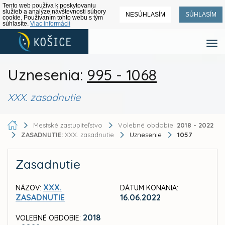
Tento web používa k poskytovaniu
služieb a analýze návštevnosti súbory
NESÚHLASÍM
SÚHLASÍM
cookie. Používaním tohto webu s tým
súhlasíte.
Viac informácií
Uznesenia:
995 - 1068
XXX. zasadnutie
Mestské zastupiteľstvo
Volebné obdobie:
2018 - 2022
ZASADNUTIE:
XXX. zasadnutie
Uznesenie
1057
Zasadnutie
XXX.
NÁZOV:
DÁTUM KONANIA:
ZASADNUTIE
16.06.2022
2018
VOLEBNÉ OBDOBIE: