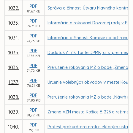
PDF
1032.
Správa o činnosti Útvaru hlavného kontrol
81,67 KB
PDF
1033.
Informácia o rokovaní Dozornej rady v BPMK,
74,71 KB
PDF
1034.
Informácia o činnosti Komisie na ochranu v
74,75 KB
PDF
1035.
Dodatok č. 7 k Tarife DPMK, a. s. pre mes
127,5 KB
PDF
1036.
Prerušenie rokovania MZ o bode „Zmena Šta
74,72 KB
PDF
1037.
Určenie volebných obvodov v meste Košice
76,21 KB
PDF
1038.
Prerušenie rokovania MZ o bode „Návrh na 
74,85 KB
PDF
1039.
Zmena VZN mesta Košice č. 226 o režime uží
81,22 KB
PDF
1040.
Protest prokurátora proti niektorým ustan
75,1 KB