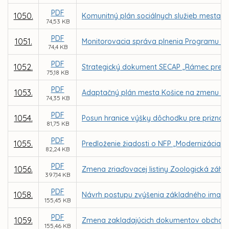
PDF
1050.
Komunitný plán sociálnych služieb mesta Ko
74,53 KB
PDF
1051.
Monitorovacia správa plnenia Programu ro
74,4 KB
PDF
1052.
Strategický dokument SECAP „Rámec pre boj
75,18 KB
PDF
1053.
Adaptačný plán mesta Košice na zmenu kl
74,35 KB
PDF
1054.
Posun hranice výšky dôchodku pre priznan
81,75 KB
PDF
1055.
Predloženie žiadosti o NFP „Modernizácia úd
82,24 KB
PDF
1056.
Zmena zriaďovacej listiny Zoologická záhra
397,14 KB
PDF
1058.
Návrh postupu zvýšenia základného imania 
155,45 KB
PDF
1059.
Zmena zakladajúcich dokumentov obchodnej
155,46 KB