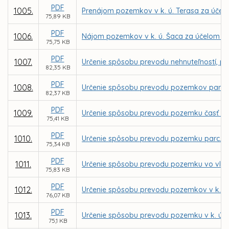
PDF
1005.
Prenájom pozemkov v k. ú. Terasa za účelom
75,89 KB
PDF
1006.
Nájom pozemkov v k. ú. Šaca za účelom výs
75,75 KB
PDF
1007.
Určenie spôsobu prevodu nehnuteľností, po
82,35 KB
PDF
1008.
Určenie spôsobu prevodu pozemkov parc. C
82,37 KB
PDF
1009.
Určenie spôsobu prevodu pozemku časť parc
75,41 KB
PDF
1010.
Určenie spôsobu prevodu pozemku parc. C K
75,34 KB
PDF
1011.
Určenie spôsobu prevodu pozemku vo vlastn
75,83 KB
PDF
1012.
Určenie spôsobu prevodu pozemkov v k. ú.
76,07 KB
PDF
1013.
Určenie spôsobu prevodu pozemku v k. ú. P
75,1 KB