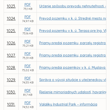
PDF
1023.
Určenie spôsobu prevodu nehnuteľnosti - by
75,1 KB
PDF
1024.
Prevod pozemku v k. ú. Stredné mesto na Tov
74,97 KB
PDF
1025.
Prevod pozemku v k. ú. Terasa pre Ing. V
75,16 KB
PDF
1026.
Priamy predaj pozemku, parcely registra C 
75,21 KB
PDF
1027.
Priamy predaj pozemku, parcely registra E K
75,31 KB
PDF
1028.
Priamy predaj pozemkov v k. ú. Myslava pr
75,02 KB
PDF
1029.
Správa o vývoji situácie s utečeneckou vlnou
74,55 KB
PDF
1030.
Riešenie mimoriadnych udalostí, havarijnýc
81,7 KB
PDF
1031.
Valaliky Industrial Park – informácia
74,52 KB