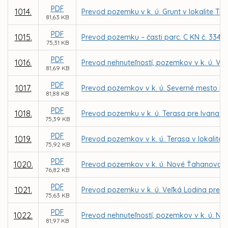
PDF
1014.
Prevod pozemku v k. ú. Grunt v lokalite T
81,63 KB
PDF
1015.
Prevod pozemku – časti parc. C KN č. 3342/
75,31 KB
PDF
1016.
Prevod nehnuteľností, pozemkov v k. ú. Ve
81,69 KB
PDF
1017.
Prevod pozemkov v k. ú. Severné mesto pr
81,88 KB
PDF
1018.
Prevod pozemku v k. ú. Terasa pre Ivana 
75,39 KB
PDF
1019.
Prevod pozemkov v k. ú. Terasa v lokalit
75,92 KB
PDF
1020.
Prevod pozemkov v k. ú. Nové Ťahanovce 
76,82 KB
PDF
1021.
Prevod pozemku v k. ú. Veľká Lodina pre 
75,63 KB
PDF
1022.
Prevod nehnuteľností, pozemkov v k. ú. No
81,97 KB