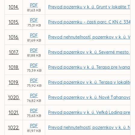
PDF
1014.
Prevod pozemku v k. ú. Grunt v lokalite T
81,63 KB
PDF
1015.
Prevod pozemku – časti parc. C KN č. 3342/
75,31 KB
PDF
1016.
Prevod nehnuteľností, pozemkov v k. ú. Ve
81,69 KB
PDF
1017.
Prevod pozemkov v k. ú. Severné mesto pr
81,88 KB
PDF
1018.
Prevod pozemku v k. ú. Terasa pre Ivana 
75,39 KB
PDF
1019.
Prevod pozemkov v k. ú. Terasa v lokalit
75,92 KB
PDF
1020.
Prevod pozemkov v k. ú. Nové Ťahanovce 
76,82 KB
PDF
1021.
Prevod pozemku v k. ú. Veľká Lodina pre 
75,63 KB
PDF
1022.
Prevod nehnuteľností, pozemkov v k. ú. No
81,97 KB