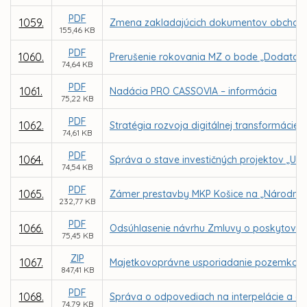
PDF
1059.
Zmena zakladajúcich dokumentov obchodnej
155,46 KB
PDF
1060.
Prerušenie rokovania MZ o bode „Dodatok
74,64 KB
PDF
1061.
Nadácia PRO CASSOVIA – informácia
75,22 KB
PDF
1062.
Stratégia rozvoja digitálnej transformáci
74,61 KB
PDF
1064.
Správa o stave investičných projektov „Ur
74,54 KB
PDF
1065.
Zámer prestavby MKP Košice na „Národné o
232,77 KB
PDF
1066.
Odsúhlasenie návrhu Zmluvy o poskytovaní 
75,45 KB
ZIP
1067.
Majetkovoprávne usporiadanie pozemkov v a
847,41 KB
PDF
1068.
Správa o odpovediach na interpelácie a do
74,79 KB