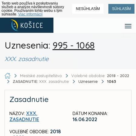
Tento web používa k poskytovaniu
služieb a analýze návštevnosti súbory
NESÚHLASÍM
SÚHLASÍM
cookie. Používaním tohto webu s tým
súhlasíte.
Viac informácií
Uznesenia:
995 - 1068
XXX. zasadnutie
Mestské zastupiteľstvo
Volebné obdobie:
2018 - 2022
ZASADNUTIE:
XXX. zasadnutie
Uznesenie
1063
Zasadnutie
XXX.
NÁZOV:
DÁTUM KONANIA:
ZASADNUTIE
16.06.2022
2018
VOLEBNÉ OBDOBIE: