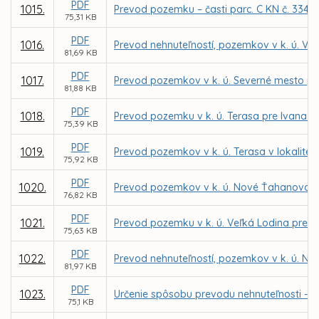
PDF
1015.
Prevod pozemku – časti parc. C KN č. 3342/
75,31 KB
PDF
1016.
Prevod nehnuteľností, pozemkov v k. ú. Ve
81,69 KB
PDF
1017.
Prevod pozemkov v k. ú. Severné mesto pr
81,88 KB
PDF
1018.
Prevod pozemku v k. ú. Terasa pre Ivana 
75,39 KB
PDF
1019.
Prevod pozemkov v k. ú. Terasa v lokalit
75,92 KB
PDF
1020.
Prevod pozemkov v k. ú. Nové Ťahanovce 
76,82 KB
PDF
1021.
Prevod pozemku v k. ú. Veľká Lodina pre 
75,63 KB
PDF
1022.
Prevod nehnuteľností, pozemkov v k. ú. No
81,97 KB
PDF
1023.
Určenie spôsobu prevodu nehnuteľnosti - by
75,1 KB