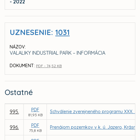
- 2022
UZNESENIE:
1031
NÁZOV:
VALALIKY INDUSTRIAL PARK – INFORMÁCIA
DOKUMENT:
PDF - 74,52 KB
Ostatné
PDF
995.
Schválenie zverejneného programu XXX. za
81,93 KB
PDF
996.
Prenájom pozemkov v k. ú. Jazero, Krásna 
75,8 KB