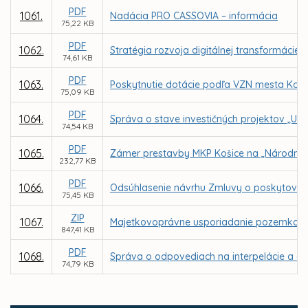
PDF
1061.
Nadácia PRO CASSOVIA – informácia
75,22 KB
PDF
1062.
Stratégia rozvoja digitálnej transformáci
74,61 KB
PDF
1063.
Poskytnutie dotácie podľa VZN mesta Koši
75,09 KB
PDF
1064.
Správa o stave investičných projektov „Ur
74,54 KB
PDF
1065.
Zámer prestavby MKP Košice na „Národné o
232,77 KB
PDF
1066.
Odsúhlasenie návrhu Zmluvy o poskytovaní 
75,45 KB
ZIP
1067.
Majetkovoprávne usporiadanie pozemkov v a
847,41 KB
PDF
1068.
Správa o odpovediach na interpelácie a do
74,79 KB