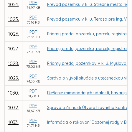
PDF
1024.
Prevod pozemku v k. ú. Stredné mesto na Tov
74,97 KB
PDF
1025.
Prevod pozemku v k. ú. Terasa pre Ing. V
75,16 KB
PDF
1026.
Priamy predaj pozemku, parcely registra C 
75,21 KB
PDF
1027.
Priamy predaj pozemku, parcely registra E K
75,31 KB
PDF
1028.
Priamy predaj pozemkov v k. ú. Myslava pr
75,02 KB
PDF
1029.
Správa o vývoji situácie s utečeneckou vlnou
74,55 KB
PDF
1030.
Riešenie mimoriadnych udalostí, havarijnýc
81,7 KB
PDF
1032.
Správa o činnosti Útvaru hlavného kontrol
81,67 KB
PDF
1033.
Informácia o rokovaní Dozornej rady v BPMK,
74,71 KB