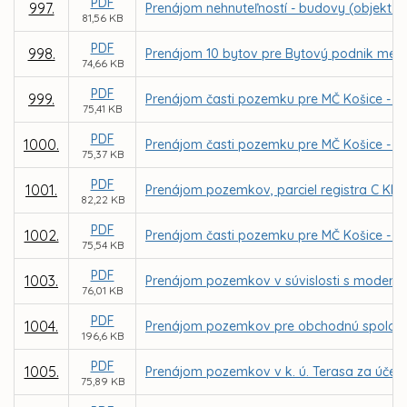
PDF
997.
Prenájom nehnuteľností - budovy (objekt p
81,56 KB
PDF
998.
Prenájom 10 bytov pre Bytový podnik mesta 
74,66 KB
PDF
999.
Prenájom časti pozemku pre MČ Košice - Zá
75,41 KB
PDF
1000.
Prenájom časti pozemku pre MČ Košice - Zá
75,37 KB
PDF
1001.
Prenájom pozemkov, parciel registra C KN č
82,22 KB
PDF
1002.
Prenájom časti pozemku pre MČ Košice - Zá
75,54 KB
PDF
1003.
Prenájom pozemkov v súvislosti s moderni
76,01 KB
PDF
1004.
Prenájom pozemkov pre obchodnú spoločno
196,6 KB
PDF
1005.
Prenájom pozemkov v k. ú. Terasa za účelom
75,89 KB