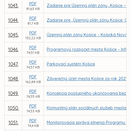
PDF
1043.
Zadanie pre Územný plán zóny „Košice – Tl
81,63 KB
PDF
1044.
Zadanie pre „Územný plán zóny Košice, Oby
81,7 KB
PDF
1045.
Územný plán zóny Košice – Košická Nová 
132,22 KB
PDF
1046.
Programový rozpočet mesta Košice – Infor
74,51 KB
PDF
1047.
Parkovací systém Košice
74,57 KB
PDF
1048.
Záverečný účet mesta Košice za rok 2021
162,88 KB
PDF
1049.
Koncepcia postupného ukončovania bezdomo
74,55 KB
PDF
1050.
Komunitný plán sociálnych služieb mesta Ko
74,53 KB
PDF
1051.
Monitorovacia správa plnenia Programu ro
74,4 KB