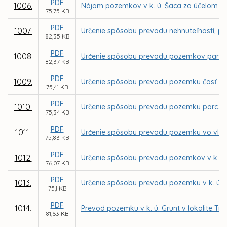
PDF
1006.
Nájom pozemkov v k. ú. Šaca za účelom výs
75,75 KB
PDF
1007.
Určenie spôsobu prevodu nehnuteľností, po
82,35 KB
PDF
1008.
Určenie spôsobu prevodu pozemkov parc. C
82,37 KB
PDF
1009.
Určenie spôsobu prevodu pozemku časť parc
75,41 KB
PDF
1010.
Určenie spôsobu prevodu pozemku parc. C K
75,34 KB
PDF
1011.
Určenie spôsobu prevodu pozemku vo vlastn
75,83 KB
PDF
1012.
Určenie spôsobu prevodu pozemkov v k. ú.
76,07 KB
PDF
1013.
Určenie spôsobu prevodu pozemku v k. ú. P
75,1 KB
PDF
1014.
Prevod pozemku v k. ú. Grunt v lokalite T
81,63 KB