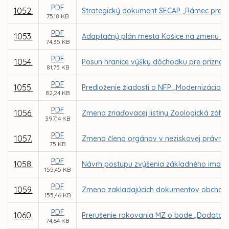
PDF
1052.
Strategický dokument SECAP „Rámec pre boj
75,18 KB
PDF
1053.
Adaptačný plán mesta Košice na zmenu kl
74,35 KB
PDF
1054.
Posun hranice výšky dôchodku pre priznan
81,75 KB
PDF
1055.
Predloženie žiadosti o NFP „Modernizácia úd
82,24 KB
PDF
1056.
Zmena zriaďovacej listiny Zoologická záhra
397,14 KB
PDF
1057.
Zmena člena orgánov v neziskovej právnicke
75 KB
PDF
1058.
Návrh postupu zvýšenia základného imania 
155,45 KB
PDF
1059.
Zmena zakladajúcich dokumentov obchodnej
155,46 KB
PDF
1060.
Prerušenie rokovania MZ o bode „Dodatok
74,64 KB