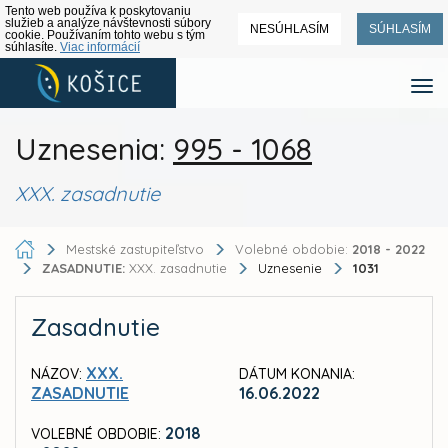
Tento web používa k poskytovaniu
služieb a analýze návštevnosti súbory
NESÚHLASÍM
SÚHLASÍM
cookie. Používaním tohto webu s tým
súhlasíte.
Viac informácií
Uznesenia:
995 - 1068
XXX. zasadnutie
Mestské zastupiteľstvo
Volebné obdobie:
2018 - 2022
ZASADNUTIE:
XXX. zasadnutie
Uznesenie
1031
Zasadnutie
XXX.
NÁZOV:
DÁTUM KONANIA:
ZASADNUTIE
16.06.2022
2018
VOLEBNÉ OBDOBIE: