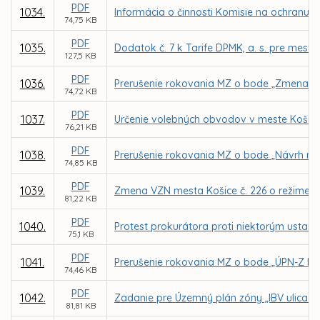
PDF
1034.
Informácia o činnosti Komisie na ochranu v
74,75 KB
PDF
1035.
Dodatok č. 7 k Tarife DPMK, a. s. pre mes
127,5 KB
PDF
1036.
Prerušenie rokovania MZ o bode „Zmena Šta
74,72 KB
PDF
1037.
Určenie volebných obvodov v meste Košice
76,21 KB
PDF
1038.
Prerušenie rokovania MZ o bode „Návrh na 
74,85 KB
PDF
1039.
Zmena VZN mesta Košice č. 226 o režime uží
81,22 KB
PDF
1040.
Protest prokurátora proti niektorým ustan
75,1 KB
PDF
1041.
Prerušenie rokovania MZ o bode „ÚPN-Z My
74,46 KB
PDF
1042.
Zadanie pre Územný plán zóny „IBV ulica K
81,81 KB