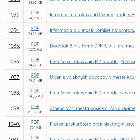
81,67 KB
PDF
1033.
Informácia o rokovaní Dozornej rady v BPMK,
74,71 KB
PDF
1034.
Informácia o činnosti Komisie na ochranu v
74,75 KB
PDF
1035.
Dodatok č. 7 k Tarife DPMK, a. s. pre mes
127,5 KB
PDF
1036.
Prerušenie rokovania MZ o bode „Zmena Šta
74,72 KB
PDF
1037.
Určenie volebných obvodov v meste Košice
76,21 KB
PDF
1038.
Prerušenie rokovania MZ o bode „Návrh na 
74,85 KB
PDF
1039.
Zmena VZN mesta Košice č. 226 o režime uží
81,22 KB
PDF
1040.
Protest prokurátora proti niektorým ustan
75,1 KB
PDF
1041.
Prerušenie rokovania MZ o bode „ÚPN-Z My