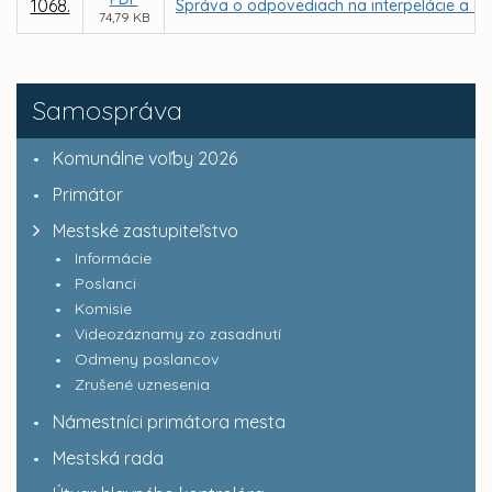
1068.
Správa o odpovediach na interpelácie a do
74,79 KB
Samospráva
Komunálne voľby 2026
Primátor
Mestské zastupiteľstvo
Informácie
Poslanci
Komisie
Videozáznamy zo zasadnutí
Odmeny poslancov
Zrušené uznesenia
Námestníci primátora mesta
Mestská rada