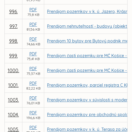
PDF
996.
Prenájom pozemkov v k. ú. Jazero, Krásna 
75,8 KB
PDF
997.
Prenájom nehnuteľností - budovy (objekt p
81,56 KB
PDF
998.
Prenájom 10 bytov pre Bytový podnik mesta 
74,66 KB
PDF
999.
Prenájom časti pozemku pre MČ Košice - Zá
75,41 KB
PDF
1000.
Prenájom časti pozemku pre MČ Košice - Zá
75,37 KB
PDF
1001.
Prenájom pozemkov, parciel registra C KN č
82,22 KB
PDF
1003.
Prenájom pozemkov v súvislosti s moderni
76,01 KB
PDF
1004.
Prenájom pozemkov pre obchodnú spoločno
196,6 KB
PDF
1005.
Prenájom pozemkov v k. ú. Terasa za účelom