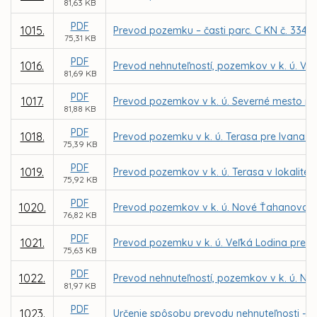
81,63 KB
PDF
1015.
Prevod pozemku – časti parc. C KN č. 3342/
75,31 KB
PDF
1016.
Prevod nehnuteľností, pozemkov v k. ú. Ve
81,69 KB
PDF
1017.
Prevod pozemkov v k. ú. Severné mesto pr
81,88 KB
PDF
1018.
Prevod pozemku v k. ú. Terasa pre Ivana 
75,39 KB
PDF
1019.
Prevod pozemkov v k. ú. Terasa v lokalit
75,92 KB
PDF
1020.
Prevod pozemkov v k. ú. Nové Ťahanovce 
76,82 KB
PDF
1021.
Prevod pozemku v k. ú. Veľká Lodina pre 
75,63 KB
PDF
1022.
Prevod nehnuteľností, pozemkov v k. ú. No
81,97 KB
PDF
1023.
Určenie spôsobu prevodu nehnuteľnosti - by