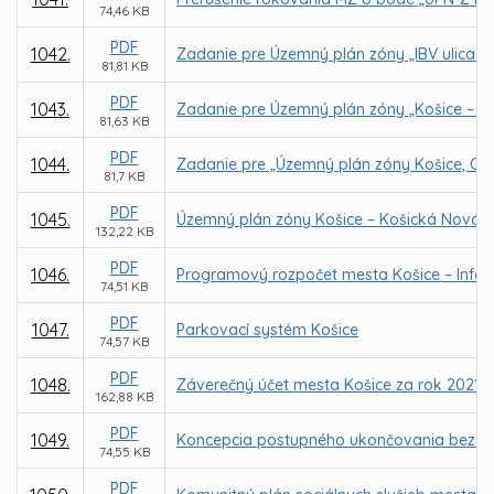
74,46 KB
PDF
1042.
Zadanie pre Územný plán zóny „IBV ulica K
81,81 KB
PDF
1043.
Zadanie pre Územný plán zóny „Košice – Tl
81,63 KB
PDF
1044.
Zadanie pre „Územný plán zóny Košice, Oby
81,7 KB
PDF
1045.
Územný plán zóny Košice – Košická Nová 
132,22 KB
PDF
1046.
Programový rozpočet mesta Košice – Infor
74,51 KB
PDF
1047.
Parkovací systém Košice
74,57 KB
PDF
1048.
Záverečný účet mesta Košice za rok 2021
162,88 KB
PDF
1049.
Koncepcia postupného ukončovania bezdomo
74,55 KB
PDF