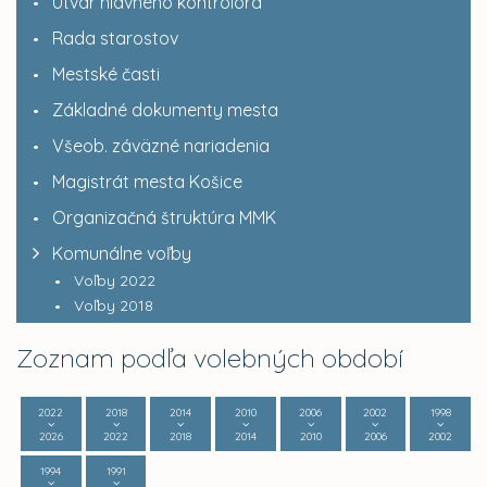
Útvar hlavného kontrolóra
Rada starostov
Mestské časti
Základné dokumenty mesta
Všeob. záväzné nariadenia
Magistrát mesta Košice
Organizačná štruktúra MMK
Komunálne voľby
Voľby 2022
Voľby 2018
Zoznam podľa volebných období
2022
2018
2014
2010
2006
2002
1998
2026
2022
2018
2014
2010
2006
2002
1994
1991