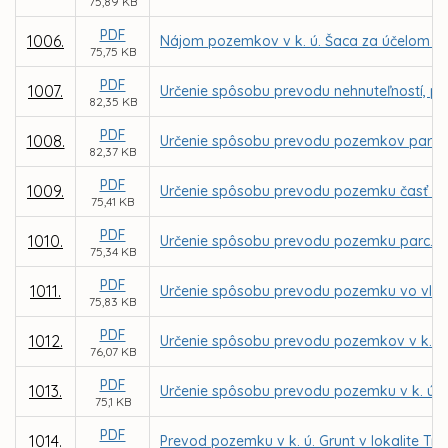
75,89 KB
PDF
1006.
Nájom pozemkov v k. ú. Šaca za účelom výs
75,75 KB
PDF
1007.
Určenie spôsobu prevodu nehnuteľností, po
82,35 KB
PDF
1008.
Určenie spôsobu prevodu pozemkov parc. C
82,37 KB
PDF
1009.
Určenie spôsobu prevodu pozemku časť parc
75,41 KB
PDF
1010.
Určenie spôsobu prevodu pozemku parc. C K
75,34 KB
PDF
1011.
Určenie spôsobu prevodu pozemku vo vlastn
75,83 KB
PDF
1012.
Určenie spôsobu prevodu pozemkov v k. ú.
76,07 KB
PDF
1013.
Určenie spôsobu prevodu pozemku v k. ú. P
75,1 KB
PDF
1014.
Prevod pozemku v k. ú. Grunt v lokalite T