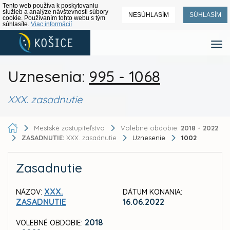
Tento web používa k poskytovaniu
služieb a analýze návštevnosti súbory
NESÚHLASÍM
SÚHLASÍM
cookie. Používaním tohto webu s tým
súhlasíte.
Viac informácií
Uznesenia:
995 - 1068
XXX. zasadnutie
Mestské zastupiteľstvo
Volebné obdobie:
2018 - 2022
ZASADNUTIE:
XXX. zasadnutie
Uznesenie
1002
Zasadnutie
XXX.
NÁZOV:
DÁTUM KONANIA:
ZASADNUTIE
16.06.2022
2018
VOLEBNÉ OBDOBIE: