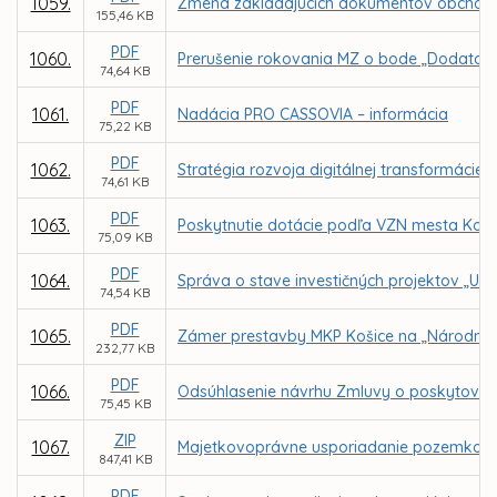
1059.
Zmena zakladajúcich dokumentov obchodnej
155,46 KB
PDF
1060.
Prerušenie rokovania MZ o bode „Dodatok
74,64 KB
PDF
1061.
Nadácia PRO CASSOVIA – informácia
75,22 KB
PDF
1062.
Stratégia rozvoja digitálnej transformáci
74,61 KB
PDF
1063.
Poskytnutie dotácie podľa VZN mesta Koši
75,09 KB
PDF
1064.
Správa o stave investičných projektov „Ur
74,54 KB
PDF
1065.
Zámer prestavby MKP Košice na „Národné o
232,77 KB
PDF
1066.
Odsúhlasenie návrhu Zmluvy o poskytovaní 
75,45 KB
ZIP
1067.
Majetkovoprávne usporiadanie pozemkov v a
847,41 KB
PDF