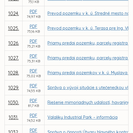
75,1 KB
PDF
1024.
Prevod pozemku v k. ú. Stredné mesto na Tov
74,97 KB
PDF
1025.
Prevod pozemku v k. ú. Terasa pre Ing. V
75,16 KB
PDF
1026.
Priamy predaj pozemku, parcely registra C 
75,21 KB
PDF
1027.
Priamy predaj pozemku, parcely registra E K
75,31 KB
PDF
1028.
Priamy predaj pozemkov v k. ú. Myslava pr
75,02 KB
PDF
1029.
Správa o vývoji situácie s utečeneckou vlnou
74,55 KB
PDF
1030.
Riešenie mimoriadnych udalostí, havarijnýc
81,7 KB
PDF
1031.
Valaliky Industrial Park – informácia
74,52 KB
PDF
1032.
Správa o činnosti Útvaru hlavného kontrol