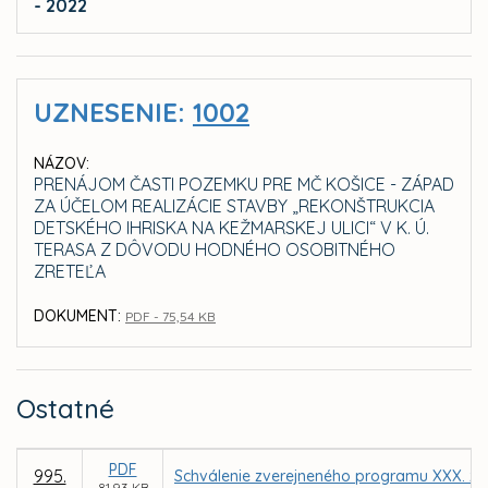
- 2022
UZNESENIE:
1002
NÁZOV:
PRENÁJOM ČASTI POZEMKU PRE MČ KOŠICE - ZÁPAD
ZA ÚČELOM REALIZÁCIE STAVBY „REKONŠTRUKCIA
DETSKÉHO IHRISKA NA KEŽMARSKEJ ULICI“ V K. Ú.
TERASA Z DÔVODU HODNÉHO OSOBITNÉHO
ZRETEĽA
DOKUMENT:
PDF - 75,54 KB
Ostatné
PDF
995.
Schválenie zverejneného programu XXX. za
81,93 KB