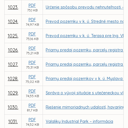
PDF
1023.
Určenie spôsobu prevodu nehnuteľnosti - by
75,1 KB
PDF
1024.
Prevod pozemku v k. ú. Stredné mesto na Tov
74,97 KB
PDF
1025.
Prevod pozemku v k. ú. Terasa pre Ing. V
75,16 KB
PDF
1026.
Priamy predaj pozemku, parcely registra C 
75,21 KB
PDF
1027.
Priamy predaj pozemku, parcely registra E K
75,31 KB
PDF
1028.
Priamy predaj pozemkov v k. ú. Myslava pr
75,02 KB
PDF
1029.
Správa o vývoji situácie s utečeneckou vlnou
74,55 KB
PDF
1030.
Riešenie mimoriadnych udalostí, havarijnýc
81,7 KB
PDF
1031.
Valaliky Industrial Park – informácia
74,52 KB