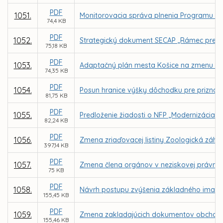
PDF
1051.
Monitorovacia správa plnenia Programu ro
74,4 KB
PDF
1052.
Strategický dokument SECAP „Rámec pre boj
75,18 KB
PDF
1053.
Adaptačný plán mesta Košice na zmenu kl
74,35 KB
PDF
1054.
Posun hranice výšky dôchodku pre priznan
81,75 KB
PDF
1055.
Predloženie žiadosti o NFP „Modernizácia úd
82,24 KB
PDF
1056.
Zmena zriaďovacej listiny Zoologická záhra
397,14 KB
PDF
1057.
Zmena člena orgánov v neziskovej právnicke
75 KB
PDF
1058.
Návrh postupu zvýšenia základného imania 
155,45 KB
PDF
1059.
Zmena zakladajúcich dokumentov obchodnej
155,46 KB