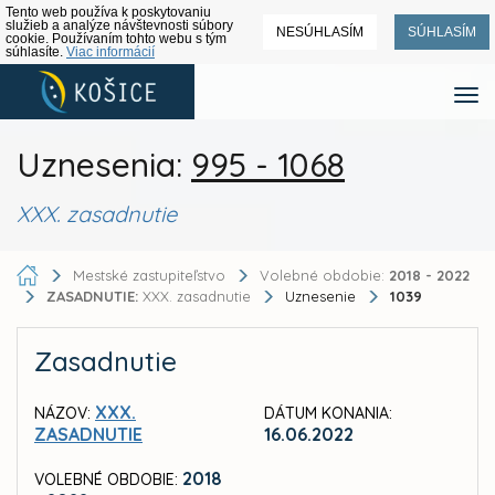
Tento web používa k poskytovaniu
služieb a analýze návštevnosti súbory
NESÚHLASÍM
SÚHLASÍM
cookie. Používaním tohto webu s tým
súhlasíte.
Viac informácií
Uznesenia:
995 - 1068
XXX. zasadnutie
Mestské zastupiteľstvo
Volebné obdobie:
2018 - 2022
ZASADNUTIE:
XXX. zasadnutie
Uznesenie
1039
Zasadnutie
XXX.
NÁZOV:
DÁTUM KONANIA:
ZASADNUTIE
16.06.2022
2018
VOLEBNÉ OBDOBIE: