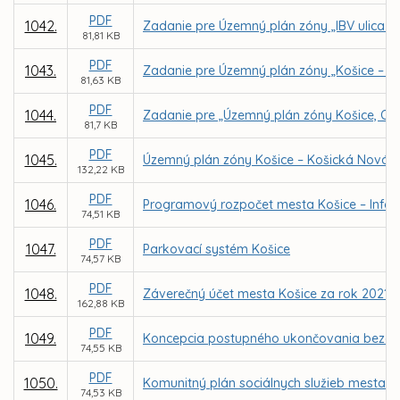
PDF
1042.
Zadanie pre Územný plán zóny „IBV ulica K
81,81 KB
PDF
1043.
Zadanie pre Územný plán zóny „Košice – Tl
81,63 KB
PDF
1044.
Zadanie pre „Územný plán zóny Košice, Oby
81,7 KB
PDF
1045.
Územný plán zóny Košice – Košická Nová 
132,22 KB
PDF
1046.
Programový rozpočet mesta Košice – Infor
74,51 KB
PDF
1047.
Parkovací systém Košice
74,57 KB
PDF
1048.
Záverečný účet mesta Košice za rok 2021
162,88 KB
PDF
1049.
Koncepcia postupného ukončovania bezdomo
74,55 KB
PDF
1050.
Komunitný plán sociálnych služieb mesta Ko
74,53 KB