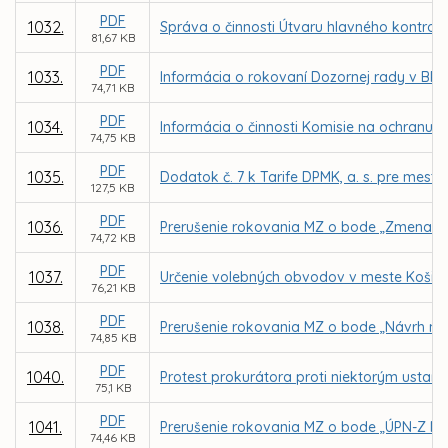
PDF
1032.
Správa o činnosti Útvaru hlavného kontrol
81,67 KB
PDF
1033.
Informácia o rokovaní Dozornej rady v BPMK,
74,71 KB
PDF
1034.
Informácia o činnosti Komisie na ochranu v
74,75 KB
PDF
1035.
Dodatok č. 7 k Tarife DPMK, a. s. pre mes
127,5 KB
PDF
1036.
Prerušenie rokovania MZ o bode „Zmena Šta
74,72 KB
PDF
1037.
Určenie volebných obvodov v meste Košice
76,21 KB
PDF
1038.
Prerušenie rokovania MZ o bode „Návrh na 
74,85 KB
PDF
1040.
Protest prokurátora proti niektorým ustan
75,1 KB
PDF
1041.
Prerušenie rokovania MZ o bode „ÚPN-Z My
74,46 KB