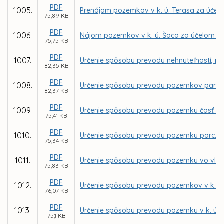
PDF
1005.
Prenájom pozemkov v k. ú. Terasa za účelom
75,89 KB
PDF
1006.
Nájom pozemkov v k. ú. Šaca za účelom výs
75,75 KB
PDF
1007.
Určenie spôsobu prevodu nehnuteľností, po
82,35 KB
PDF
1008.
Určenie spôsobu prevodu pozemkov parc. C
82,37 KB
PDF
1009.
Určenie spôsobu prevodu pozemku časť parc
75,41 KB
PDF
1010.
Určenie spôsobu prevodu pozemku parc. C K
75,34 KB
PDF
1011.
Určenie spôsobu prevodu pozemku vo vlastn
75,83 KB
PDF
1012.
Určenie spôsobu prevodu pozemkov v k. ú.
76,07 KB
PDF
1013.
Určenie spôsobu prevodu pozemku v k. ú. P
75,1 KB