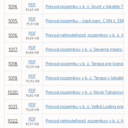
PDF
1014.
Prevod pozemku v k. ú. Grunt v lokalite T
81,63 KB
PDF
1015.
Prevod pozemku – časti parc. C KN č. 3342/
75,31 KB
PDF
1016.
Prevod nehnuteľností, pozemkov v k. ú. Ve
81,69 KB
PDF
1017.
Prevod pozemkov v k. ú. Severné mesto pr
81,88 KB
PDF
1018.
Prevod pozemku v k. ú. Terasa pre Ivana 
75,39 KB
PDF
1019.
Prevod pozemkov v k. ú. Terasa v lokalit
75,92 KB
PDF
1020.
Prevod pozemkov v k. ú. Nové Ťahanovce 
76,82 KB
PDF
1021.
Prevod pozemku v k. ú. Veľká Lodina pre 
75,63 KB
PDF
1022.
Prevod nehnuteľností, pozemkov v k. ú. No
81,97 KB