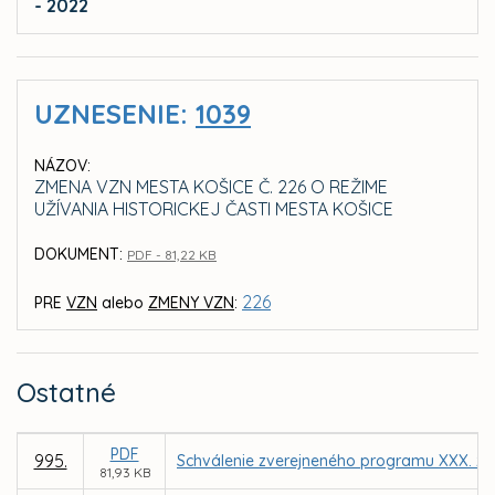
- 2022
UZNESENIE:
1039
NÁZOV:
ZMENA VZN MESTA KOŠICE Č. 226 O REŽIME
UŽÍVANIA HISTORICKEJ ČASTI MESTA KOŠICE
DOKUMENT:
PDF - 81,22 KB
226
PRE
VZN
alebo
ZMENY VZN
:
Ostatné
PDF
995.
Schválenie zverejneného programu XXX. za
81,93 KB