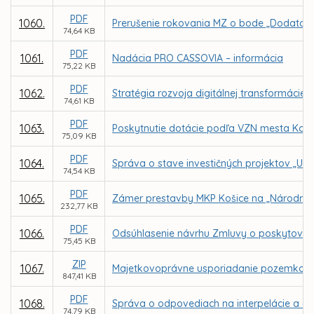
PDF
1060.
Prerušenie rokovania MZ o bode „Dodatok
74,64 KB
PDF
1061.
Nadácia PRO CASSOVIA – informácia
75,22 KB
PDF
1062.
Stratégia rozvoja digitálnej transformáci
74,61 KB
PDF
1063.
Poskytnutie dotácie podľa VZN mesta Koši
75,09 KB
PDF
1064.
Správa o stave investičných projektov „Ur
74,54 KB
PDF
1065.
Zámer prestavby MKP Košice na „Národné o
232,77 KB
PDF
1066.
Odsúhlasenie návrhu Zmluvy o poskytovaní 
75,45 KB
ZIP
1067.
Majetkovoprávne usporiadanie pozemkov v a
847,41 KB
PDF
1068.
Správa o odpovediach na interpelácie a do
74,79 KB