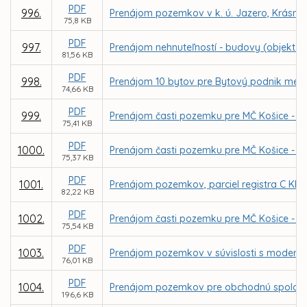
PDF
996.
Prenájom pozemkov v k. ú. Jazero, Krásna 
75,8 KB
PDF
997.
Prenájom nehnuteľností - budovy (objekt p
81,56 KB
PDF
998.
Prenájom 10 bytov pre Bytový podnik mesta 
74,66 KB
PDF
999.
Prenájom časti pozemku pre MČ Košice - Zá
75,41 KB
PDF
1000.
Prenájom časti pozemku pre MČ Košice - Zá
75,37 KB
PDF
1001.
Prenájom pozemkov, parciel registra C KN č
82,22 KB
PDF
1002.
Prenájom časti pozemku pre MČ Košice - Zá
75,54 KB
PDF
1003.
Prenájom pozemkov v súvislosti s moderni
76,01 KB
PDF
1004.
Prenájom pozemkov pre obchodnú spoločno
196,6 KB