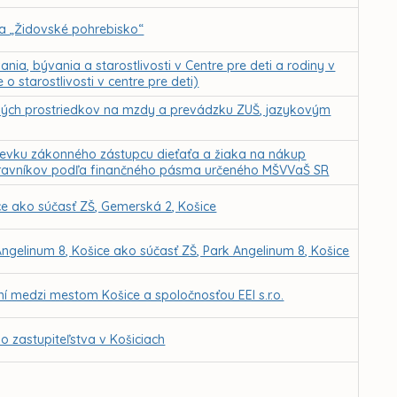
a „Židovské pohrebisko“
a, bývania a starostlivosti v Centre pre deti a rodiny v
o starostlivosti v centre pre deti)
čných prostriedkov na mzdy a prevádzku ZUŠ, jazykovým
pevku zákonného zástupcu dieťaťa a žiaka na nákup
 stravníkov podľa finančného pásma určeného MŠVVaŠ SR
ce ako súčasť ZŠ, Gemerská 2, Košice
ngelinum 8, Košice ako súčasť ZŠ, Park Angelinum 8, Košice
medzi mestom Košice a spoločnosťou EEI s.r.o.
 zastupiteľstva v Košiciach