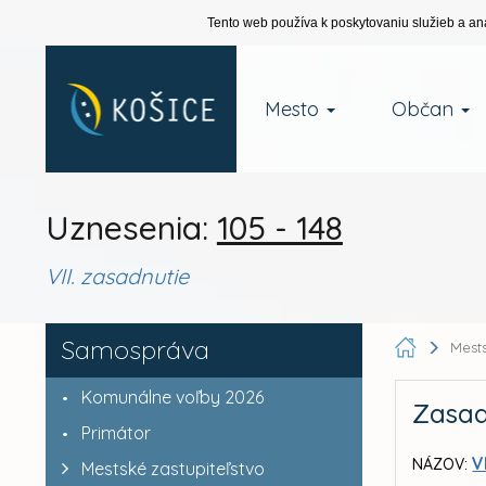
Tento web používa k poskytovaniu služieb a an
Mesto
Občan
Uznesenia:
105 - 148
VII. zasadnutie
Samospráva
Mests
Komunálne voľby 2026
Zasad
Primátor
V
NÁZOV:
Mestské zastupiteľstvo