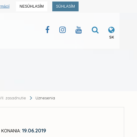
rmácií
NESÚHLASÍM
SÚHLASÍM
SK
II. zasadnutie
Uznesenia
19.06.2019
 KONANIA: