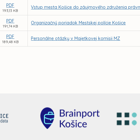
PDF
Vstup mesta Košice do záujmového združenia právn
193,13 KB
PDF
Organizačný poriadok Mestskej polície Košice
191,74 KB
PDF
Personálne otázky v Majetkovej komisii MZ
189,48 KB