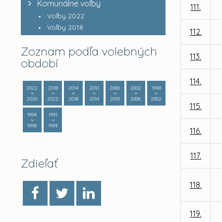
Komunálne voľby
111.
Voľby 2022
Voľby 2018
112.
Zoznam podľa volebných
113.
období
114.
2022
2018
2014
2010
2006
2002
1998
2026
2022
2018
2014
2010
2006
2002
115.
1994
1991
1998
1994
116.
117.
Zdieľať
118.
119.