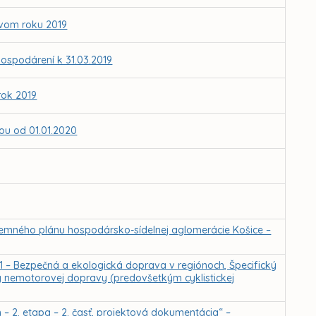
ovom roku 2019
ospodárení k 31.03.2019
rok 2019
ťou od 01.01.2020
emného plánu hospodársko-sídelnej aglomerácie Košice –
s 1 – Bezpečná a ekologická doprava v regiónoch, Špecifický
city nemotorovej dopravy (predovšetkým cyklistickej
h – 2. etapa – 2. časť, projektová dokumentácia“ –