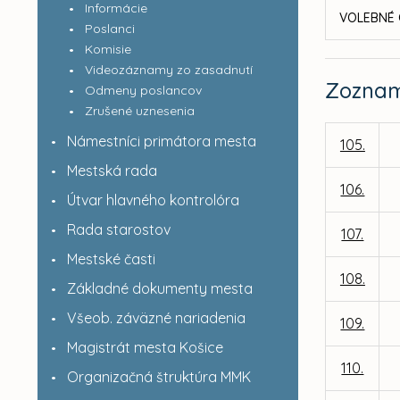
Informácie
VOLEBNÉ 
Poslanci
Komisie
Videozáznamy zo zasadnutí
Zozna
Odmeny poslancov
Zrušené uznesenia
Námestníci primátora mesta
105.
Mestská rada
106.
Útvar hlavného kontrolóra
Rada starostov
107.
Mestské časti
108.
Základné dokumenty mesta
Všeob. záväzné nariadenia
109.
Magistrát mesta Košice
110.
Organizačná štruktúra MMK