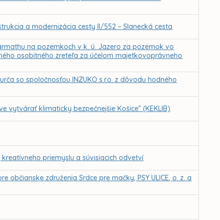
trukcia a modernizácia cesty II/552 – Slanecká cesta
Harmathu na pozemkoch v k. ú. Jazero za pozemok vo
hodného osobitného zreteľa za účelom majetkovoprávneho
urča so spoločnosťou INZUKO s.r.o. z dôvodu hodného
 vytvárať klimaticky bezpečnejšie Košice” (KEKLIB)
, kreatívneho priemyslu a súvisiacich odvetví
re občianske združenia Srdce pre mačky, PSY ULICE, o. z. a