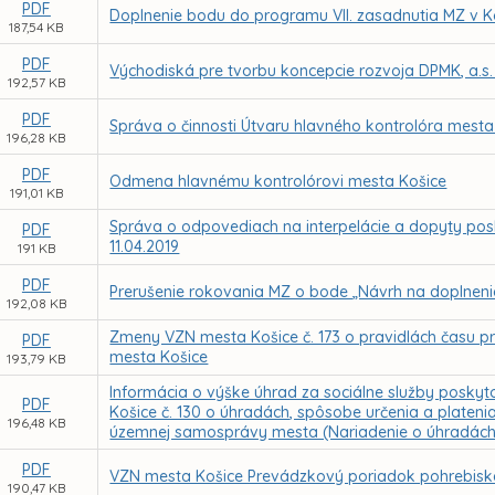
PDF
Doplnenie bodu do programu VII. zasadnutia MZ v K
187,54 KB
PDF
Východiská pre tvorbu koncepcie rozvoja DPMK, a.s.
192,57 KB
PDF
Správa o činnosti Útvaru hlavného kontrolóra mesta
196,28 KB
PDF
Odmena hlavnému kontrolórovi mesta Košice
191,01 KB
Správa o odpovediach na interpelácie a dopyty posl
PDF
11.04.2019
191 KB
PDF
Prerušenie rokovania MZ o bode „Návrh na doplnenie 
192,08 KB
Zmeny VZN mesta Košice č. 173 o pravidlách času p
PDF
mesta Košice
193,79 KB
Informácia o výške úhrad za sociálne služby pos
PDF
Košice č. 130 o úhradách, spôsobe určenia a plateni
196,48 KB
územnej samosprávy mesta (Nariadenie o úhradách
PDF
VZN mesta Košice Prevádzkový poriadok pohrebiska 
190,47 KB