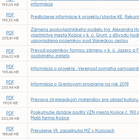
informácia
193,03 KB
PDF
Predloženie informácie k projektu/stavbe KE, Rekonš
195,33 KB
Zámena spoluvlastníckeho podielu Ing. Alexandra 
PDF
vlastníctve mesta Košice v k. ú. Grunt, z dôvodu 
203,81 KB
usporiadania pozemkov pod Slaneckou cestou
Prevod pozemkov formou zámeny v k. ú. Jazero a F
PDF
osobitného zreteľa
206,02 KB
PDF
Informácia o projekte „Verejnosť pomáha samospráve
193,46 KB
PDF
Informácia o Grantovom programe na rok 2019
233,98 KB
PDF
Príprava strategických materiálov pre oblasť kultúry
191,19 KB
Poskytnutie dotácie podľa VZN mesta Košice č. 190 p
PDF
Malá farma Košice
202,08 KB
PDF
Prerušenie VII. zasadnutia MZ v Košiciach
188,68 KB