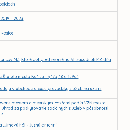
ošiciach
 2019 – 2023
 Košice
ancov MZ, ktoré boli prednesené na VI. zasadnutí MZ dňa
Štatútu mesta Košice - § 17a, 18 a 129a“
redaja v obchode a času prevádzky služieb na území
kytované mestom a mestskými časťami podľa VZN mesta
a úhrad za poskytovanie sociálnych služieb v pôsobnosti
 z
„Urnový háj - Južný cintorín“