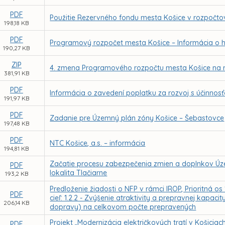
PDF
Použitie Rezervného fondu mesta Košice v rozpočt
198,18 KB
PDF
Programový rozpočet mesta Košice – Informácia o h
190,27 KB
ZIP
4. zmena Programového rozpočtu mesta Košice na 
381,91 KB
PDF
Informácia o zavedení poplatku za rozvoj s účinnos
191,97 KB
PDF
Zadanie pre Územný plán zóny Košice – Šebastovce
197,48 KB
PDF
NTC Košice, a.s. – informácia
194,81 KB
Začatie procesu zabezpečenia zmien a doplnkov Úz
PDF
lokalita Tlačiarne
193,2 KB
Predloženie žiadosti o NFP v rámci IROP, Prioritná o
PDF
cieľ: 1.2.2 - Zvýšenie atraktivity a prepravnej kapa
206,14 KB
dopravy) na celkovom počte prepravených
Projekt „Modernizácia električkových tratí v Košiciac
PDF