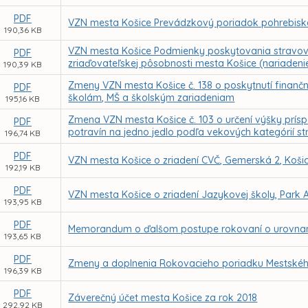
PDF
VZN mesta Košice Prevádzkový poriadok pohrebisk
190,36 KB
VZN mesta Košice Podmienky poskytovania stravovani
PDF
zriaďovateľskej pôsobnosti mesta Košice (nariadenie 
190,39 KB
Zmeny VZN mesta Košice č. 138 o poskytnutí finan
PDF
školám, MŠ a školským zariadeniam
195,16 KB
Zmena VZN mesta Košice č. 103 o určení výšky prís
PDF
potravín na jedno jedlo podľa vekových kategórií
196,74 KB
PDF
VZN mesta Košice o zriadení CVČ, Gemerská 2, Koši
192,19 KB
PDF
VZN mesta Košice o zriadení Jazykovej školy, Park A
193,95 KB
PDF
Memorandum o ďalšom postupe rokovaní o urovnaní 
193,65 KB
PDF
Zmeny a doplnenia Rokovacieho poriadku Mestského
196,39 KB
PDF
Záverečný účet mesta Košice za rok 2018
292,92 KB