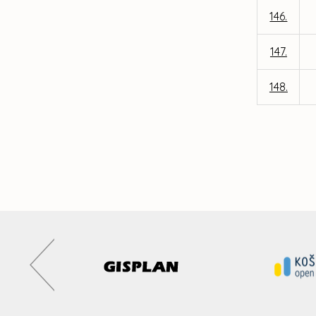
146.
147.
148.