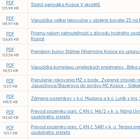
PDF
Štatút periodika Košice V skratKE
125,98 KB
PDF
Výpožička veľkej telocvične v objekte bývalej ZŠ na 
145,97 KB
Priamy nájom nehnuteľnosti z dôvodu hodného osob
PDF
Košice
126,83 KB
PDF
Prenájom bytov Štátnej filharmónii Košice po uplyn
123,56 KB
PDF
Výpožička komplexu umeleckých predmetov „Bitka 
141,53 KB
Prerušenie rokovania MZ o bode „Zverenie stavieb re
PDF
Jasuschova/Bauerova do správy MČ Košice – Sídlis
122,5 KB
PDF
Zámena pozemkov v k.ú. Myslava a k.ú. Luník s Ing
143,13 KB
Prevod pozemku parc. C KN č. 146/2 v k. ú. Nižná Ú
PDF
osobitného zreteľa
142,65 KB
Prevod pozemku parc. C KN č. 5481 v k. ú. Terasa p
PDF
osobitného zreteľa
123,7 KB