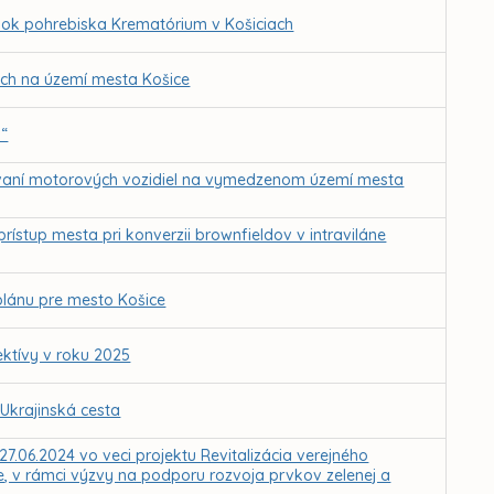
ok pohrebiska Krematórium v Košiciach
ch na území mesta Košice
a“
vaní motorových vozidiel na vymedzenom území mesta
rístup mesta pri konverzii brownfieldov v intraviláne
lánu pre mesto Košice
ektívy v roku 2025
 Ukrajinská cesta
27.06.2024 vo veci projektu Revitalizácia verejného
, v rámci výzvy na podporu rozvoja prvkov zelenej a