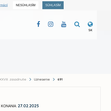
rmácií
NESÚHLASÍM
SÚHLASÍM
SK
XXVIII. zasadnutie
Uznesenie
691
27.02.2025
 KONANIA: