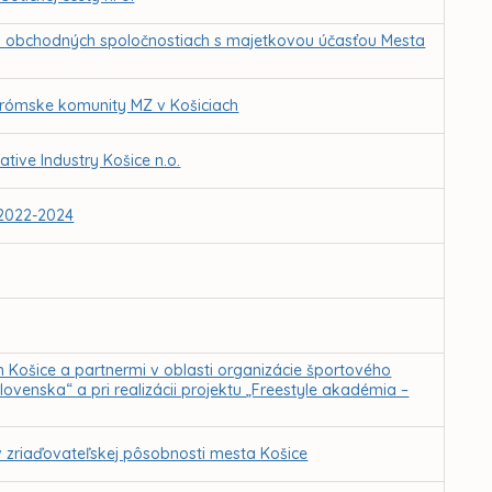
v obchodných spoločnostiach s majetkovou účasťou Mesta
 rómske komunity MZ v Košiciach
tive Industry Košice n.o.
 2022-2024
Košice a partnermi v oblasti organizácie športového
ovenska“ a pri realizácii projektu „Freestyle akadémia –
v zriaďovateľskej pôsobnosti mesta Košice