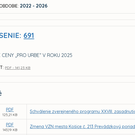
2022 - 2026
OBDOBIE:
SENIE:
691
E CENY „PRO URBE“ V ROKU 2025
T:
PDF - 141,23 KB
é
PDF
Schválenie zverejneného programu XXVIII. zasadnuti
125,21 KB
PDF
Zmena VZN mesta Košice č. 213 Prevádzkový poriado
143,19 KB