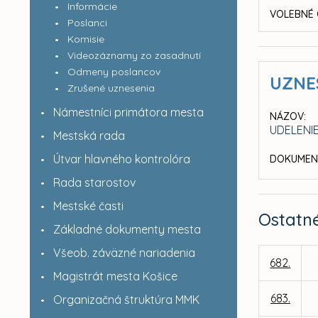
Informácie
VOLEBNÉ 
Poslanci
Komisie
Videozáznamy zo zasadnutí
Odmeny poslancov
UZNE
Zrušené uznesenia
Námestníci primátora mesta
NÁZOV:
UDELENI
Mestská rada
Útvar hlavného kontrolóra
DOKUMEN
Rada starostov
Mestské časti
Ostatn
Základné dokumenty mesta
Všeob. záväzné nariadenia
682.
Magistrát mesta Košice
683.
Organizačná štruktúra MMK