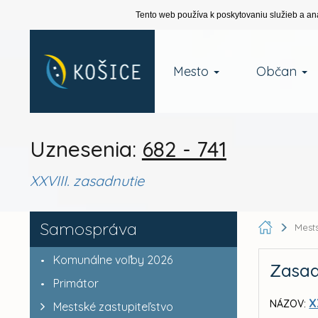
Tento web používa k poskytovaniu služieb a an
Mesto
Občan
Uznesenia:
682 - 741
XXVIII. zasadnutie
Samospráva
Mests
Komunálne voľby 2026
Zasad
Primátor
X
NÁZOV:
Mestské zastupiteľstvo