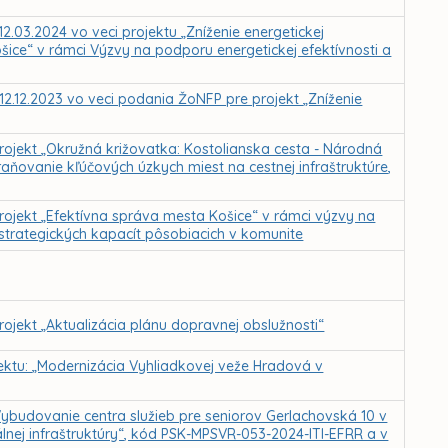
12.03.2024 vo veci projektu „Zníženie energetickej
šice“ v rámci Výzvy na podporu energetickej efektívnosti a
 12.12.2023 vo veci podania ŽoNFP pre projekt „Zníženie
rojekt „Okružná križovatka: Kostolianska cesta - Národná
aňovanie kľúčových úzkych miest na cestnej infraštruktúre,
rojekt „Efektívna správa mesta Košice“ v rámci výzvy na
strategických kapacít pôsobiacich v komunite
rojekt „Aktualizácia plánu dopravnej obslužnosti“
jektu: „Modernizácia Vyhliadkovej veže Hradová v
ybudovanie centra služieb pre seniorov Gerlachovská 10 v
lnej infraštruktúry“, kód PSK-MPSVR-053-2024-ITI-EFRR a v