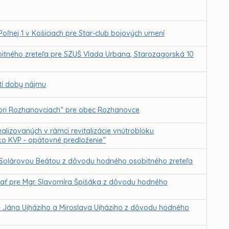
Poľnej 1 v Košiciach pre Star-club bojových umení
itného zreteľa pre SZUŠ Vlada Urbana, Starozagorská 10
utí doby nájmu
pri Rozhanovciach“ pre obec Rozhanovce
alizovaných v rámci revitalizácie vnútrobloku
ko KVP - opätovné predloženie“
. Solárovou Beátou z dôvodu hodného osobitného zreteľa
vrať pre Mgr. Slavomíra Špišáka z dôvodu hodného
re Jána Ujháziho a Miroslava Ujháziho z dôvodu hodného