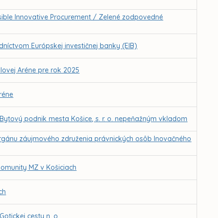
sible Innovative Procurement / Zelené zodpovedné
dníctvom Európskej investičnej banky (EIB)
alovej Aréne pre rok 2025
réne
Bytový podnik mesta Košice, s. r. o. nepeňažným vkladom
orgánu záujmového združenia právnických osôb Inovačného
komunity MZ v Košiciach
ch
otickej cesty n. o.