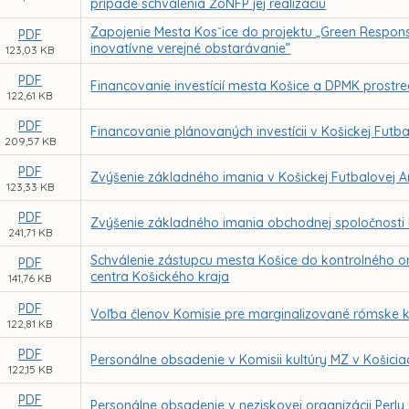
prípade schválenia ŽoNFP jej realizáciu
Zapojenie Mesta Kosˇice do projektu „Green Respon
PDF
inovatívne verejné obstarávanie”
123,03 KB
PDF
Financovanie investícií mesta Košice a DPMK prostre
122,61 KB
PDF
Financovanie plánovaných investícii v Košickej Futb
209,57 KB
PDF
Zvýšenie základného imania v Košickej Futbalovej A
123,33 KB
PDF
Zvýšenie základného imania obchodnej spoločnosti 
241,71 KB
Schválenie zástupcu mesta Košice do kontrolného 
PDF
centra Košického kraja
141,76 KB
PDF
Voľba členov Komisie pre marginalizované rómske 
122,81 KB
PDF
Personálne obsadenie v Komisii kultúry MZ v Košicia
122,15 KB
PDF
Personálne obsadenie v neziskovej organizácii Perly G