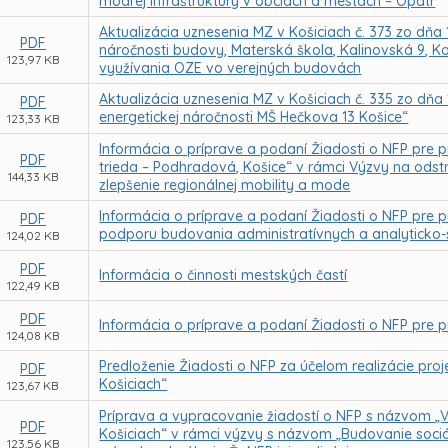
modrej infraštruktúry v obciach a mestách – Opatr
Aktualizácia uznesenia MZ v Košiciach č. 373 zo dňa 
PDF
náročnosti budovy, Materská škola, Kalinovská 9, Ko
123,97 KB
využívania OZE vo verejných budovách
Aktualizácia uznesenia MZ v Košiciach č. 335 zo dňa
PDF
energetickej náročnosti MŠ Hečkova 13 Košice“
123,33 KB
Informácia o príprave a podaní Žiadosti o NFP pre p
PDF
trieda – Podhradová, Košice“ v rámci Výzvy na odstr
144,33 KB
zlepšenie regionálnej mobility a mode
Informácia o príprave a podaní Žiadosti o NFP pre p
PDF
podporu budovania administratívnych a analyticko-
124,02 KB
PDF
Informácia o činnosti mestských častí
122,49 KB
PDF
Informácia o príprave a podaní Žiadosti o NFP pre p
124,08 KB
Predloženie Žiadosti o NFP za účelom realizácie pro
PDF
Košiciach“
123,67 KB
Príprava a vypracovanie žiadostí o NFP s názvom „V
PDF
Košiciach“ v rámci výzvy s názvom „Budovanie sociá
123,56 KB