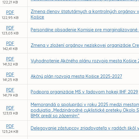
122,21 KB
Zmena členov štatutárnych a kontrolných orgánov 
PDF
Košice
122,95 KB
PDF
Personálne obsadenie Komisie pre marginalizované
123,03 KB
PDF
Zmena v zložení orgánov neziskovej organizácie Crea
142,41 KB
PDF
Vyhodnotenie Akčného plánu rozvoja mesta Košice
141,32 KB
PDF
Akčný plán rozvoja mesta Košice 2025-2027
141,25 KB
PDF
Podpora organizácie MS v ľadovom hokeji IIHF 2029
141,79 KB
Memorandá o spolupráci v roku 2025 medzi mestom 
PDF
podujatia „Medzinárodné cyklistické preteky Okolo Sl
123,13 KB
BMX areál so zázemím“
PDF
Delegovanie zástupcov zriaďovateľa v radách škôl 
123,24 KB