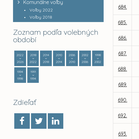
Komunálne voľby
684.
Voľby 2022
Voľby 2018
685.
Zoznam podľa volebných
období
686.
687.
2022
2018
2014
2010
2006
2002
1998
2026
2022
2018
2014
2010
2006
2002
688.
1994
1991
1998
1994
689.
690.
Zdieľať
692.
693.