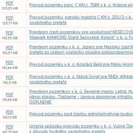
PDF
Prevod pozemku parc. C KN č. 7589 v k. ú. Krásna p
123,05 KB
Prevod pozemku, parcely registra C KN č. 250/2 v k
PDF
osobitného zreteľa
123,77 KB
Prenájom častí pozemkov pre spoločnosť KESECOVSKÁ
PDF
Vilapark KANKORD Stará Sečovská, Košice“ v k. ú. 
143,35 KB
Prenájom pozemku v k. ú. Jazero pre Mestskú časť
PDF
zreteľa za účelom výstavby stojiska polopodzemných
142,57 KB
PDF
Prevod pozemku v k. ú. Košická Belá pre Máriu Hro
142,66 KB
Prevod pozemku v k. ú. Nižná Úvrať pre RNDr. Alfr
PDF
osobitného zreteľa
142,9 KB
Prenájom pozemkov v k. ú. Severné mesto, Letná, Huš
PDF
rámci stavby „Tlačiarne – úprava dopravnej infrašt
191,45 KB
DOPLNENIE
PDF
Prevod pozemku pod časťou administratívnej budovy v
142,12 KB
Určenie spôsobu prevodu pozemku v k. ú. Vyšné Opát
PDF
z dôvodu hodného osobitného zreteľa
142,75 KB