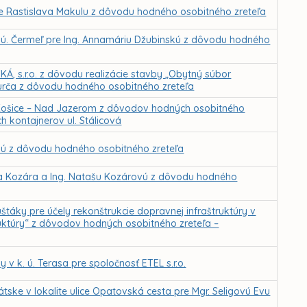
re Rastislava Makulu z dôvodu hodného osobitného zreteľa
. ú. Čermeľ pre Ing. Annamáriu Džubinskú z dôvodu hodného
, s.r.o. z dôvodu realizácie stavby „Obytný súbor
Furča z dôvodu hodného osobitného zreteľa
 Košice – Nad Jazerom z dôvodov hodných osobitného
 kontajnerov ul. Stálicová
mú z dôvodu hodného osobitného zreteľa
éda Kozára a Ing. Natašu Kozárovú z dôvodu hodného
táky pre účely rekonštrukcie dopravnej infraštruktúry v
ruktúry“ z dôvodov hodných osobitného zreteľa –
 k. ú. Terasa pre spoločnosť ETEL s.r.o.
ske v lokalite ulice Opatovská cesta pre Mgr. Seligovú Evu