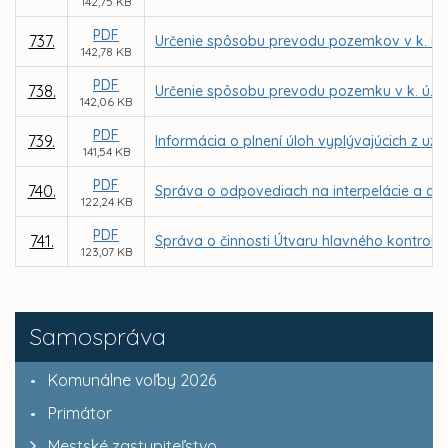
142,75 KB
PDF
737.
Určenie spôsobu prevodu pozemkov v k. ú.
142,78 KB
PDF
738.
Určenie spôsobu prevodu pozemku v k. ú. 
142,06 KB
PDF
739.
Informácia o plnení úloh vyplývajúcich z uz
141,54 KB
PDF
740.
Správa o odpovediach na interpelácie a dop
122,24 KB
PDF
741.
Správa o činnosti Útvaru hlavného kontroló
123,07 KB
Samospráva
Komunálne voľby 2026
Primátor
Mestské zastupiteľstvo