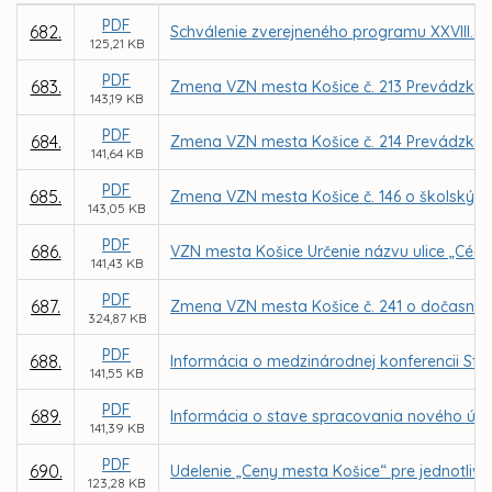
PDF
682.
Schválenie zverejneného programu XXVIII. z
125,21 KB
PDF
683.
Zmena VZN mesta Košice č. 213 Prevádzkový
143,19 KB
PDF
684.
Zmena VZN mesta Košice č. 214 Prevádzkov
141,64 KB
PDF
685.
Zmena VZN mesta Košice č. 146 o školskýc
143,05 KB
PDF
686.
VZN mesta Košice Určenie názvu ulice „Cédr
141,43 KB
PDF
687.
Zmena VZN mesta Košice č. 241 o dočasno
324,87 KB
PDF
688.
Informácia o medzinárodnej konferencii Stra
141,55 KB
PDF
689.
Informácia o stave spracovania nového úz
141,39 KB
PDF
690.
Udelenie „Ceny mesta Košice“ pre jednotlivc
123,28 KB