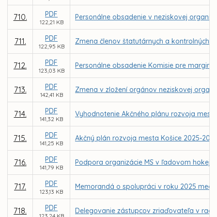
PDF
710.
Personálne obsadenie v neziskovej organizáci
122,21 KB
PDF
711.
Zmena členov štatutárnych a kontrolných 
122,95 KB
PDF
712.
Personálne obsadenie Komisie pre margina
123,03 KB
PDF
713.
Zmena v zložení orgánov neziskovej organizá
142,41 KB
PDF
714.
Vyhodnotenie Akčného plánu rozvoja mesta
141,32 KB
PDF
715.
Akčný plán rozvoja mesta Košice 2025-202
141,25 KB
PDF
716.
Podpora organizácie MS v ľadovom hokeji I
141,79 KB
PDF
717.
Memorandá o spolupráci v roku 2025 medzi m
123,13 KB
PDF
718.
Delegovanie zástupcov zriaďovateľa v radá
123,24 KB