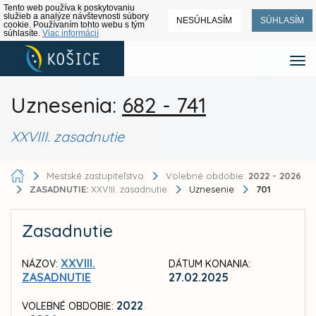
Tento web používa k poskytovaniu
služieb a analýze návštevnosti súbory
NESÚHLASÍM
SÚHLASÍM
cookie. Používaním tohto webu s tým
súhlasíte.
Viac informácií
Uznesenia:
682 - 741
XXVIII. zasadnutie
Mestské zastupiteľstvo
Volebné obdobie:
2022 - 2026
ZASADNUTIE:
XXVIII. zasadnutie
Uznesenie
701
Zasadnutie
XXVIII.
NÁZOV:
DÁTUM KONANIA:
ZASADNUTIE
27.02.2025
2022
VOLEBNÉ OBDOBIE: