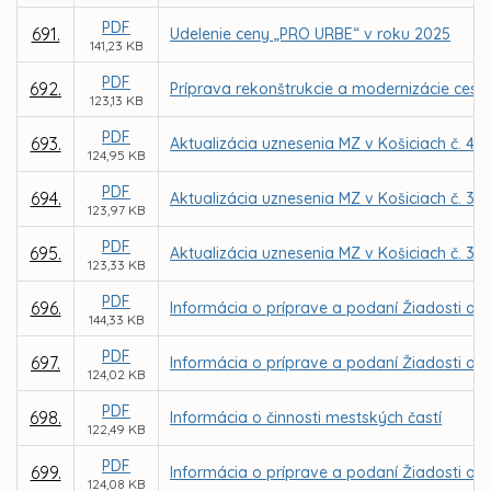
PDF
691.
Udelenie ceny „PRO URBE“ v roku 2025
141,23 KB
PDF
692.
Príprava rekonštrukcie a modernizácie cesty 
123,13 KB
PDF
693.
Aktualizácia uznesenia MZ v Košiciach č. 49
124,95 KB
PDF
694.
Aktualizácia uznesenia MZ v Košiciach č. 37
123,97 KB
PDF
695.
Aktualizácia uznesenia MZ v Košiciach č. 33
123,33 KB
PDF
696.
Informácia o príprave a podaní Žiadosti o N
144,33 KB
PDF
697.
Informácia o príprave a podaní Žiadosti o 
124,02 KB
PDF
698.
Informácia o činnosti mestských častí
122,49 KB
PDF
699.
Informácia o príprave a podaní Žiadosti o N
124,08 KB