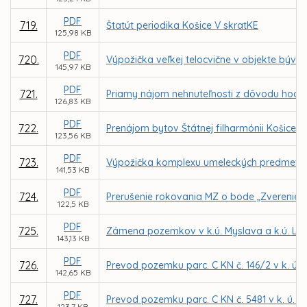
PDF
719.
Štatút periodika Košice V skratKE
125,98 KB
PDF
720.
Výpožička veľkej telocvične v objekte bývale
145,97 KB
PDF
721.
Priamy nájom nehnuteľnosti z dôvodu hodné
126,83 KB
PDF
722.
Prenájom bytov Štátnej filharmónii Košice 
123,56 KB
PDF
723.
Výpožička komplexu umeleckých predmetov 
141,53 KB
PDF
724.
Prerušenie rokovania MZ o bode „Zverenie s
122,5 KB
PDF
725.
Zámena pozemkov v k.ú. Myslava a k.ú. Lun
143,13 KB
PDF
726.
Prevod pozemku parc. C KN č. 146/2 v k. ú.
142,65 KB
PDF
727.
Prevod pozemku parc. C KN č. 5481 v k. ú. 
123,7 KB