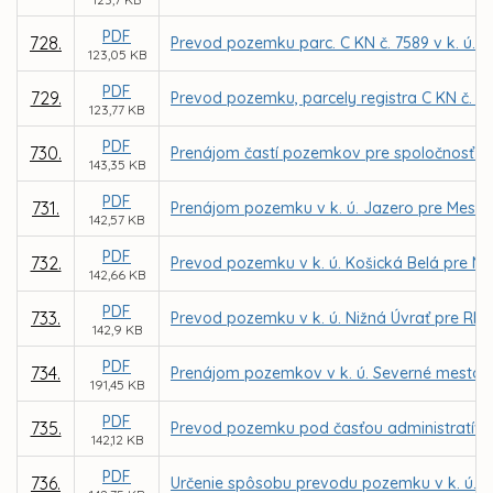
PDF
728.
Prevod pozemku parc. C KN č. 7589 v k. ú. 
123,05 KB
PDF
729.
Prevod pozemku, parcely registra C KN č. 2
123,77 KB
PDF
730.
Prenájom častí pozemkov pre spoločnosť KE
143,35 KB
PDF
731.
Prenájom pozemku v k. ú. Jazero pre Mests
142,57 KB
PDF
732.
Prevod pozemku v k. ú. Košická Belá pre M
142,66 KB
PDF
733.
Prevod pozemku v k. ú. Nižná Úvrať pre RN
142,9 KB
PDF
734.
Prenájom pozemkov v k. ú. Severné mesto, L
191,45 KB
PDF
735.
Prevod pozemku pod časťou administratívnej 
142,12 KB
PDF
736.
Určenie spôsobu prevodu pozemku v k. ú. Vy