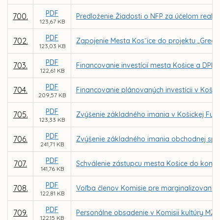
PDF
700.
Predloženie Žiadosti o NFP za účelom realiz
123,67 KB
PDF
702.
Zapojenie Mesta Kosˇice do projektu „Gree
123,03 KB
PDF
703.
Financovanie investícií mesta Košice a DPMK
122,61 KB
PDF
704.
Financovanie plánovaných investícii v Košic
209,57 KB
PDF
705.
Zvýšenie základného imania v Košickej Futb
123,33 KB
PDF
706.
Zvýšenie základného imania obchodnej spol
241,71 KB
PDF
707.
Schválenie zástupcu mesta Košice do kontr
141,76 KB
PDF
708.
Voľba členov Komisie pre marginalizované 
122,81 KB
PDF
709.
Personálne obsadenie v Komisii kultúry MZ v
122,15 KB