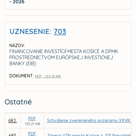
- 2026
UZNESENIE:
703
NÁZOV:
FINANCOVANIE INVESTÍCIÍ MESTA KOŠICE A DPMK
PROSTREDNÍCTVOM EURÓPSKEJ INVESTIČNEJ
BANKY (EIB)
DOKUMENT:
PDF - 122,61 KB
Ostatné
PDF
682.
Schválenie zverejneného programu XXVIII. z
125,21 KB
PDF
683.
Zmena VZN mesta Košice č. 213 Prevádzkový