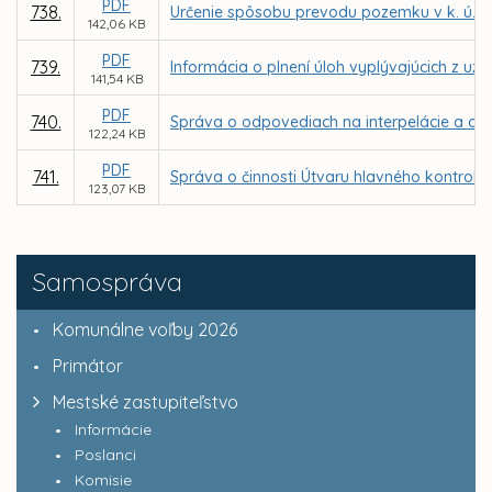
PDF
738.
Určenie spôsobu prevodu pozemku v k. ú. 
142,06 KB
PDF
739.
Informácia o plnení úloh vyplývajúcich z uz
141,54 KB
PDF
740.
Správa o odpovediach na interpelácie a dop
122,24 KB
PDF
741.
Správa o činnosti Útvaru hlavného kontroló
123,07 KB
Samospráva
Komunálne voľby 2026
Primátor
Mestské zastupiteľstvo
Informácie
Poslanci
Komisie