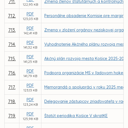
711.
Zmena členov štatutárnych a kontrolných 
122,95 KB
PDF
712.
Personálne obsadenie Komisie pre margina
123,03 KB
PDF
713.
Zmena v zložení orgánov neziskovej organizá
142,41 KB
PDF
714.
Vyhodnotenie Akčného plánu rozvoja mesta
141,32 KB
PDF
715.
Akčný plán rozvoja mesta Košice 2025-202
141,25 KB
PDF
716.
Podpora organizácie MS v ľadovom hokeji I
141,79 KB
PDF
717.
Memorandá o spolupráci v roku 2025 medzi m
123,13 KB
PDF
718.
Delegovanie zástupcov zriaďovateľa v radá
123,24 KB
PDF
719.
Štatút periodika Košice V skratKE
125,98 KB