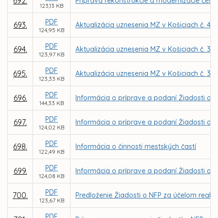
692.
Príprava rekonštrukcie a modernizácie cesty 
123,13 KB
PDF
693.
Aktualizácia uznesenia MZ v Košiciach č. 49
124,95 KB
PDF
694.
Aktualizácia uznesenia MZ v Košiciach č. 37
123,97 KB
PDF
695.
Aktualizácia uznesenia MZ v Košiciach č. 33
123,33 KB
PDF
696.
Informácia o príprave a podaní Žiadosti o N
144,33 KB
PDF
697.
Informácia o príprave a podaní Žiadosti o 
124,02 KB
PDF
698.
Informácia o činnosti mestských častí
122,49 KB
PDF
699.
Informácia o príprave a podaní Žiadosti o N
124,08 KB
PDF
700.
Predloženie Žiadosti o NFP za účelom realiz
123,67 KB
PDF