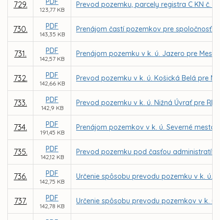
PDF
729.
Prevod pozemku, parcely registra C KN č. 2
123,77 KB
PDF
730.
Prenájom častí pozemkov pre spoločnosť KE
143,35 KB
PDF
731.
Prenájom pozemku v k. ú. Jazero pre Mests
142,57 KB
PDF
732.
Prevod pozemku v k. ú. Košická Belá pre M
142,66 KB
PDF
733.
Prevod pozemku v k. ú. Nižná Úvrať pre RN
142,9 KB
PDF
734.
Prenájom pozemkov v k. ú. Severné mesto, L
191,45 KB
PDF
735.
Prevod pozemku pod časťou administratívnej 
142,12 KB
PDF
736.
Určenie spôsobu prevodu pozemku v k. ú. Vy
142,75 KB
PDF
737.
Určenie spôsobu prevodu pozemkov v k. ú.
142,78 KB