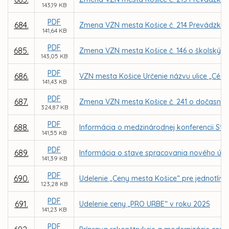
143,19 KB
PDF
684.
Zmena VZN mesta Košice č. 214 Prevádzkov
141,64 KB
PDF
685.
Zmena VZN mesta Košice č. 146 o školskýc
143,05 KB
PDF
686.
VZN mesta Košice Určenie názvu ulice „Cédr
141,43 KB
PDF
687.
Zmena VZN mesta Košice č. 241 o dočasno
324,87 KB
PDF
688.
Informácia o medzinárodnej konferencii Stra
141,55 KB
PDF
689.
Informácia o stave spracovania nového úz
141,39 KB
PDF
690.
Udelenie „Ceny mesta Košice“ pre jednotlivc
123,28 KB
PDF
691.
Udelenie ceny „PRO URBE“ v roku 2025
141,23 KB
PDF