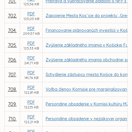
701.
Príprava a vypracovanie žiadostí o NFP s n
123,56 KB
PDF
702.
Zapojenie Mesta Kosˇice do projektu „Gree
123,03 KB
PDF
704.
Financovanie plánovaných investícii v Košic
209,57 KB
PDF
705.
Zvýšenie základného imania v Košickej Futb
123,33 KB
PDF
706.
Zvýšenie základného imania obchodnej spol
241,71 KB
PDF
707.
Schválenie zástupcu mesta Košice do kontr
141,76 KB
PDF
708.
Voľba členov Komisie pre marginalizované 
122,81 KB
PDF
709.
Personálne obsadenie v Komisii kultúry MZ v
122,15 KB
PDF
710.
Personálne obsadenie v neziskovej organizáci
122,21 KB
PDF