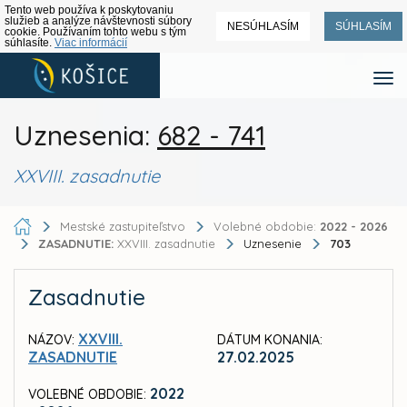
Tento web používa k poskytovaniu
služieb a analýze návštevnosti súbory
NESÚHLASÍM
SÚHLASÍM
cookie. Používaním tohto webu s tým
súhlasíte.
Viac informácií
Uznesenia:
682 - 741
XXVIII. zasadnutie
Mestské zastupiteľstvo
Volebné obdobie:
2022 - 2026
ZASADNUTIE:
XXVIII. zasadnutie
Uznesenie
703
Zasadnutie
XXVIII.
NÁZOV:
DÁTUM KONANIA:
ZASADNUTIE
27.02.2025
2022
VOLEBNÉ OBDOBIE: