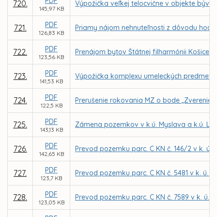
PDF
720.
Výpožička veľkej telocvične v objekte bývale
145,97 KB
PDF
721.
Priamy nájom nehnuteľnosti z dôvodu hodné
126,83 KB
PDF
722.
Prenájom bytov Štátnej filharmónii Košice 
123,56 KB
PDF
723.
Výpožička komplexu umeleckých predmetov 
141,53 KB
PDF
724.
Prerušenie rokovania MZ o bode „Zverenie s
122,5 KB
PDF
725.
Zámena pozemkov v k.ú. Myslava a k.ú. Lun
143,13 KB
PDF
726.
Prevod pozemku parc. C KN č. 146/2 v k. ú.
142,65 KB
PDF
727.
Prevod pozemku parc. C KN č. 5481 v k. ú. 
123,7 KB
PDF
728.
Prevod pozemku parc. C KN č. 7589 v k. ú. 
123,05 KB