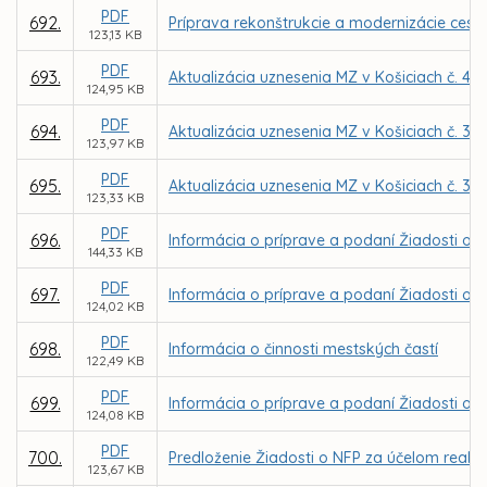
PDF
692.
Príprava rekonštrukcie a modernizácie cesty 
123,13 KB
PDF
693.
Aktualizácia uznesenia MZ v Košiciach č. 49
124,95 KB
PDF
694.
Aktualizácia uznesenia MZ v Košiciach č. 37
123,97 KB
PDF
695.
Aktualizácia uznesenia MZ v Košiciach č. 33
123,33 KB
PDF
696.
Informácia o príprave a podaní Žiadosti o N
144,33 KB
PDF
697.
Informácia o príprave a podaní Žiadosti o 
124,02 KB
PDF
698.
Informácia o činnosti mestských častí
122,49 KB
PDF
699.
Informácia o príprave a podaní Žiadosti o N
124,08 KB
PDF
700.
Predloženie Žiadosti o NFP za účelom realiz
123,67 KB