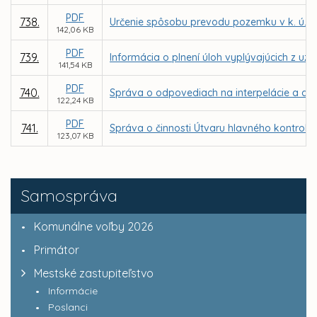
PDF
738.
Určenie spôsobu prevodu pozemku v k. ú. 
142,06 KB
PDF
739.
Informácia o plnení úloh vyplývajúcich z uz
141,54 KB
PDF
740.
Správa o odpovediach na interpelácie a dop
122,24 KB
PDF
741.
Správa o činnosti Útvaru hlavného kontroló
123,07 KB
Samospráva
Komunálne voľby 2026
Primátor
Mestské zastupiteľstvo
Informácie
Poslanci