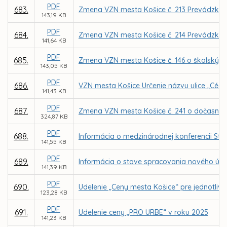
PDF
683.
Zmena VZN mesta Košice č. 213 Prevádzkový
143,19 KB
PDF
684.
Zmena VZN mesta Košice č. 214 Prevádzkov
141,64 KB
PDF
685.
Zmena VZN mesta Košice č. 146 o školskýc
143,05 KB
PDF
686.
VZN mesta Košice Určenie názvu ulice „Cédr
141,43 KB
PDF
687.
Zmena VZN mesta Košice č. 241 o dočasno
324,87 KB
PDF
688.
Informácia o medzinárodnej konferencii Stra
141,55 KB
PDF
689.
Informácia o stave spracovania nového úz
141,39 KB
PDF
690.
Udelenie „Ceny mesta Košice“ pre jednotlivc
123,28 KB
PDF
691.
Udelenie ceny „PRO URBE“ v roku 2025
141,23 KB