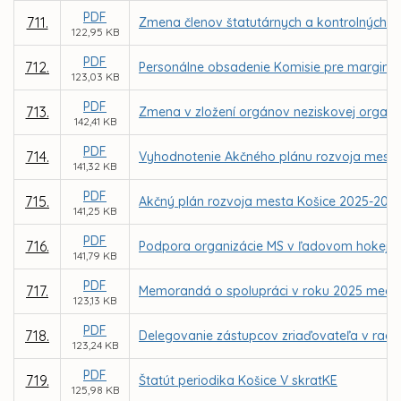
PDF
711.
Zmena členov štatutárnych a kontrolných 
122,95 KB
PDF
712.
Personálne obsadenie Komisie pre margina
123,03 KB
PDF
713.
Zmena v zložení orgánov neziskovej organizá
142,41 KB
PDF
714.
Vyhodnotenie Akčného plánu rozvoja mesta
141,32 KB
PDF
715.
Akčný plán rozvoja mesta Košice 2025-202
141,25 KB
PDF
716.
Podpora organizácie MS v ľadovom hokeji I
141,79 KB
PDF
717.
Memorandá o spolupráci v roku 2025 medzi m
123,13 KB
PDF
718.
Delegovanie zástupcov zriaďovateľa v radá
123,24 KB
PDF
719.
Štatút periodika Košice V skratKE
125,98 KB