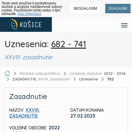
Tento web používa k poskytovaniu
služieb a analýze návštevnosti súbory
NESÚHLASÍM
SÚHLASÍM
cookie. Používaním tohto webu s tým
súhlasíte.
Viac informácií
Uznesenia:
682 - 741
XXVIII. zasadnutie
Mestské zastupiteľstvo
Volebné obdobie:
2022 - 2026
ZASADNUTIE:
XXVIII. zasadnutie
Uznesenie
702
Zasadnutie
XXVIII.
NÁZOV:
DÁTUM KONANIA:
ZASADNUTIE
27.02.2025
2022
VOLEBNÉ OBDOBIE: