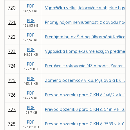
PDF
720.
Výpožička veľkej telocvične v objekte bývale
145,97 KB
PDF
721.
Priamy nájom nehnuteľnosti z dôvodu hodné
126,83 KB
PDF
722.
Prenájom bytov Štátnej filharmónii Košice 
123,56 KB
PDF
723.
Výpožička komplexu umeleckých predmetov 
141,53 KB
PDF
724.
Prerušenie rokovania MZ o bode „Zverenie s
122,5 KB
PDF
725.
Zámena pozemkov v k.ú. Myslava a k.ú. Lun
143,13 KB
PDF
726.
Prevod pozemku parc. C KN č. 146/2 v k. ú.
142,65 KB
PDF
727.
Prevod pozemku parc. C KN č. 5481 v k. ú. 
123,7 KB
PDF
728.
Prevod pozemku parc. C KN č. 7589 v k. ú. 
123,05 KB