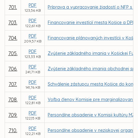
PDF
701.
Príprava a vypracovanie žiadostí o NFP s n
123,56 KB
PDF
703.
Financovanie investícií mesta Košice a DPMK
122,61 KB
PDF
704.
Financovanie plánovaných investícii v Košic
209,57 KB
PDF
705.
Zvýšenie základného imania v Košickej Futb
123,33 KB
PDF
706.
Zvýšenie základného imania obchodnej spol
241,71 KB
PDF
707.
Schválenie zástupcu mesta Košice do kontr
141,76 KB
PDF
708.
Voľba členov Komisie pre marginalizované 
122,81 KB
PDF
709.
Personálne obsadenie v Komisii kultúry MZ v
122,15 KB
PDF
710.
Personálne obsadenie v neziskovej organizáci
122,21 KB