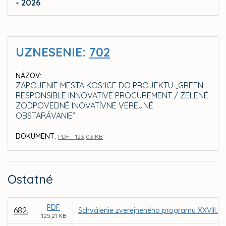
- 2026
UZNESENIE:
702
NÁZOV:
ZAPOJENIE MESTA KOSˇICE DO PROJEKTU „GREEN
RESPONSIBLE INNOVATIVE PROCUREMENT / ZELENÉ
ZODPOVEDNÉ INOVATÍVNE VEREJNÉ
OBSTARÁVANIE”
DOKUMENT:
PDF - 123,03 KB
Ostatné
PDF
682.
Schválenie zverejneného programu XXVIII. z
125,21 KB