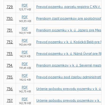
PDF
729.
Prevod pozemku, parcely registra C KN č. 2
123,77 KB
PDF
730.
Prenájom častí pozemkov pre spoločnosť KE
143,35 KB
PDF
731.
Prenájom pozemku v k. ú. Jazero pre Mests
142,57 KB
PDF
732.
Prevod pozemku v k. ú. Košická Belá pre M
142,66 KB
PDF
733.
Prevod pozemku v k. ú. Nižná Úvrať pre RN
142,9 KB
PDF
734.
Prenájom pozemkov v k. ú. Severné mesto, L
191,45 KB
PDF
735.
Prevod pozemku pod časťou administratívnej 
142,12 KB
PDF
736.
Určenie spôsobu prevodu pozemku v k. ú. Vy
142,75 KB
PDF
737.
Určenie spôsobu prevodu pozemkov v k. ú.
142,78 KB