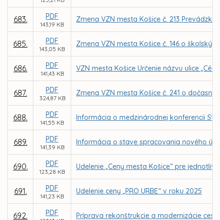
PDF
683.
Zmena VZN mesta Košice č. 213 Prevádzkový
143,19 KB
PDF
685.
Zmena VZN mesta Košice č. 146 o školskýc
143,05 KB
PDF
686.
VZN mesta Košice Určenie názvu ulice „Cédr
141,43 KB
PDF
687.
Zmena VZN mesta Košice č. 241 o dočasno
324,87 KB
PDF
688.
Informácia o medzinárodnej konferencii Stra
141,55 KB
PDF
689.
Informácia o stave spracovania nového úz
141,39 KB
PDF
690.
Udelenie „Ceny mesta Košice“ pre jednotlivc
123,28 KB
PDF
691.
Udelenie ceny „PRO URBE“ v roku 2025
141,23 KB
PDF
692.
Príprava rekonštrukcie a modernizácie cesty 