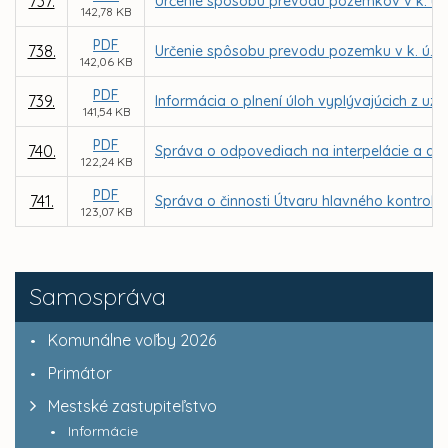
737.
Určenie spôsobu prevodu pozemkov v k. ú.
142,78 KB
PDF
738.
Určenie spôsobu prevodu pozemku v k. ú. 
142,06 KB
PDF
739.
Informácia o plnení úloh vyplývajúcich z uz
141,54 KB
PDF
740.
Správa o odpovediach na interpelácie a dop
122,24 KB
PDF
741.
Správa o činnosti Útvaru hlavného kontroló
123,07 KB
Samospráva
Komunálne voľby 2026
Primátor
Mestské zastupiteľstvo
Informácie