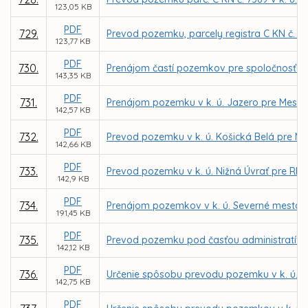
123,05 KB
PDF
729.
Prevod pozemku, parcely registra C KN č. 2
123,77 KB
PDF
730.
Prenájom častí pozemkov pre spoločnosť KE
143,35 KB
PDF
731.
Prenájom pozemku v k. ú. Jazero pre Mests
142,57 KB
PDF
732.
Prevod pozemku v k. ú. Košická Belá pre M
142,66 KB
PDF
733.
Prevod pozemku v k. ú. Nižná Úvrať pre RN
142,9 KB
PDF
734.
Prenájom pozemkov v k. ú. Severné mesto, L
191,45 KB
PDF
735.
Prevod pozemku pod časťou administratívnej 
142,12 KB
PDF
736.
Určenie spôsobu prevodu pozemku v k. ú. Vy
142,75 KB
PDF