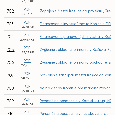
123,56 KB
PDF
702.
Zapojenie Mesta Kosˇice do projektu „Gree
123,03 KB
PDF
703.
Financovanie investícií mesta Košice a DPMK
122,61 KB
PDF
704.
Financovanie plánovaných investícii v Košic
209,57 KB
PDF
705.
Zvýšenie základného imania v Košickej Futb
123,33 KB
PDF
706.
Zvýšenie základného imania obchodnej spol
241,71 KB
PDF
707.
Schválenie zástupcu mesta Košice do kontr
141,76 KB
PDF
708.
Voľba členov Komisie pre marginalizované 
122,81 KB
PDF
709.
Personálne obsadenie v Komisii kultúry MZ v
122,15 KB
PDF
710.
Personálne obsadenie v neziskovej organizáci