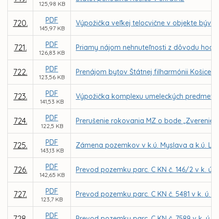
125,98 KB
PDF
720.
Výpožička veľkej telocvične v objekte bývale
145,97 KB
PDF
721.
Priamy nájom nehnuteľnosti z dôvodu hodné
126,83 KB
PDF
722.
Prenájom bytov Štátnej filharmónii Košice 
123,56 KB
PDF
723.
Výpožička komplexu umeleckých predmetov 
141,53 KB
PDF
724.
Prerušenie rokovania MZ o bode „Zverenie s
122,5 KB
PDF
725.
Zámena pozemkov v k.ú. Myslava a k.ú. Lun
143,13 KB
PDF
726.
Prevod pozemku parc. C KN č. 146/2 v k. ú.
142,65 KB
PDF
727.
Prevod pozemku parc. C KN č. 5481 v k. ú. 
123,7 KB
PDF
728.
Prevod pozemku parc. C KN č. 7589 v k. ú. 