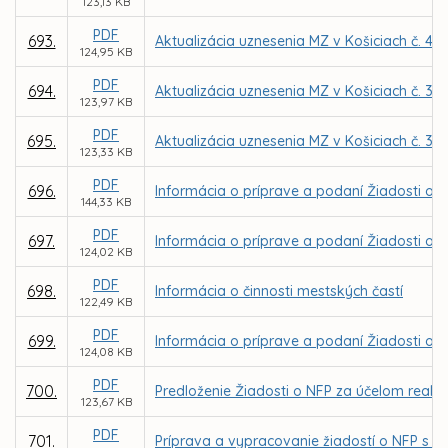
123,13 KB
PDF
693.
Aktualizácia uznesenia MZ v Košiciach č. 49
124,95 KB
PDF
694.
Aktualizácia uznesenia MZ v Košiciach č. 37
123,97 KB
PDF
695.
Aktualizácia uznesenia MZ v Košiciach č. 33
123,33 KB
PDF
696.
Informácia o príprave a podaní Žiadosti o N
144,33 KB
PDF
697.
Informácia o príprave a podaní Žiadosti o 
124,02 KB
PDF
698.
Informácia o činnosti mestských častí
122,49 KB
PDF
699.
Informácia o príprave a podaní Žiadosti o N
124,08 KB
PDF
700.
Predloženie Žiadosti o NFP za účelom realiz
123,67 KB
PDF
701.
Príprava a vypracovanie žiadostí o NFP s n