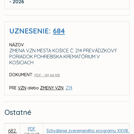
- 2026
UZNESENIE:
684
NÁZOV:
ZMENA VZN MESTA KOŠICE Č. 214 PREVÁDZKOVÝ
PORIADOK POHREBISKA KREMATÓRIUM V
KOŠICIACH
DOKUMENT:
PDF - 141,64 KB
214
PRE
VZN
alebo
ZMENY VZN
:
Ostatné
PDF
682.
Schválenie zverejneného programu XXVIII. z
125,21 KB