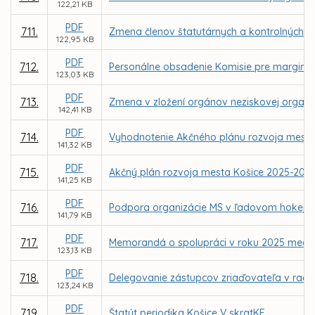
122,21 KB
PDF
711.
Zmena členov štatutárnych a kontrolných 
122,95 KB
PDF
712.
Personálne obsadenie Komisie pre margina
123,03 KB
PDF
713.
Zmena v zložení orgánov neziskovej organizá
142,41 KB
PDF
714.
Vyhodnotenie Akčného plánu rozvoja mesta
141,32 KB
PDF
715.
Akčný plán rozvoja mesta Košice 2025-202
141,25 KB
PDF
716.
Podpora organizácie MS v ľadovom hokeji I
141,79 KB
PDF
717.
Memorandá o spolupráci v roku 2025 medzi m
123,13 KB
PDF
718.
Delegovanie zástupcov zriaďovateľa v radá
123,24 KB
PDF
719.
Štatút periodika Košice V skratKE