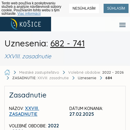
Tento web používa k poskytovaniu
služieb a analýze návštevnosti súbory
NESÚHLASÍM
SÚHLASÍM
cookie. Používaním tohto webu s tým
súhlasíte.
Viac informácií
Uznesenia:
682 - 741
XXVIII. zasadnutie
Mestské zastupiteľstvo
Volebné obdobie:
2022 - 2026
ZASADNUTIE:
XXVIII. zasadnutie
Uznesenie
684
Zasadnutie
XXVIII.
NÁZOV:
DÁTUM KONANIA:
ZASADNUTIE
27.02.2025
2022
VOLEBNÉ OBDOBIE: