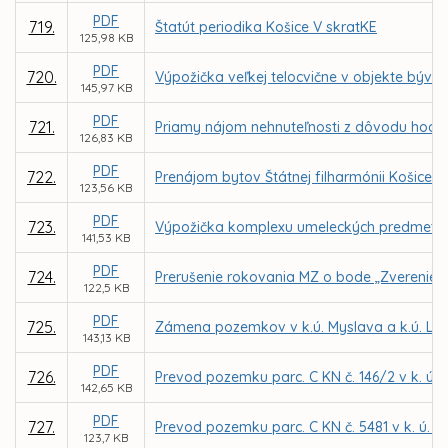
PDF
719.
Štatút periodika Košice V skratKE
125,98 KB
PDF
720.
Výpožička veľkej telocvične v objekte bývale
145,97 KB
PDF
721.
Priamy nájom nehnuteľnosti z dôvodu hodné
126,83 KB
PDF
722.
Prenájom bytov Štátnej filharmónii Košice 
123,56 KB
PDF
723.
Výpožička komplexu umeleckých predmetov 
141,53 KB
PDF
724.
Prerušenie rokovania MZ o bode „Zverenie s
122,5 KB
PDF
725.
Zámena pozemkov v k.ú. Myslava a k.ú. Lun
143,13 KB
PDF
726.
Prevod pozemku parc. C KN č. 146/2 v k. ú.
142,65 KB
PDF
727.
Prevod pozemku parc. C KN č. 5481 v k. ú. 
123,7 KB