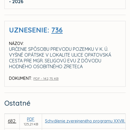
- 2026
UZNESENIE:
736
NÁZOV:
URČENIE SPÔSOBU PREVODU POZEMKU V K. Ú.
VYŠNÉ OPÁTSKE V LOKALITE ULICE OPATOVSKÁ
CESTA PRE MGR. SELIGOVÚ EVU Z DÔVODU
HODNÉHO OSOBITNÉHO ZRETEĽA
DOKUMENT:
PDF - 142,75 KB
Ostatné
PDF
682.
Schválenie zverejneného programu XXVIII. z
125,21 KB