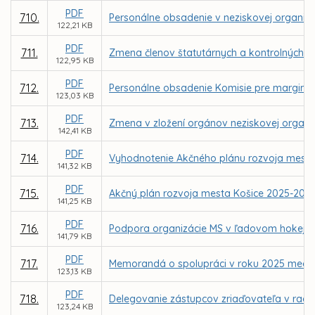
PDF
710.
Personálne obsadenie v neziskovej organizáci
122,21 KB
PDF
711.
Zmena členov štatutárnych a kontrolných 
122,95 KB
PDF
712.
Personálne obsadenie Komisie pre margina
123,03 KB
PDF
713.
Zmena v zložení orgánov neziskovej organizá
142,41 KB
PDF
714.
Vyhodnotenie Akčného plánu rozvoja mesta
141,32 KB
PDF
715.
Akčný plán rozvoja mesta Košice 2025-202
141,25 KB
PDF
716.
Podpora organizácie MS v ľadovom hokeji I
141,79 KB
PDF
717.
Memorandá o spolupráci v roku 2025 medzi m
123,13 KB
PDF
718.
Delegovanie zástupcov zriaďovateľa v radá
123,24 KB