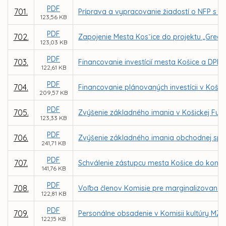
PDF
701.
Príprava a vypracovanie žiadostí o NFP s n
123,56 KB
PDF
702.
Zapojenie Mesta Kosˇice do projektu „Gree
123,03 KB
PDF
703.
Financovanie investícií mesta Košice a DPMK
122,61 KB
PDF
704.
Financovanie plánovaných investícii v Košic
209,57 KB
PDF
705.
Zvýšenie základného imania v Košickej Futb
123,33 KB
PDF
706.
Zvýšenie základného imania obchodnej spol
241,71 KB
PDF
707.
Schválenie zástupcu mesta Košice do kontr
141,76 KB
PDF
708.
Voľba členov Komisie pre marginalizované 
122,81 KB
PDF
709.
Personálne obsadenie v Komisii kultúry MZ v
122,15 KB