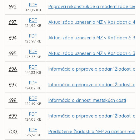
PDF
692.
Príprava rekonštrukcie a modernizácie cesty 
123,13 KB
PDF
693.
Aktualizácia uznesenia MZ v Košiciach č. 49
124,95 KB
PDF
694.
Aktualizácia uznesenia MZ v Košiciach č. 37
123,97 KB
PDF
695.
Aktualizácia uznesenia MZ v Košiciach č. 33
123,33 KB
PDF
696.
Informácia o príprave a podaní Žiadosti o N
144,33 KB
PDF
697.
Informácia o príprave a podaní Žiadosti o 
124,02 KB
PDF
698.
Informácia o činnosti mestských častí
122,49 KB
PDF
699.
Informácia o príprave a podaní Žiadosti o N
124,08 KB
PDF
700.
Predloženie Žiadosti o NFP za účelom realiz
123,67 KB