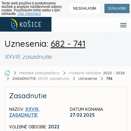
Tento web používa k poskytovaniu
služieb a analýze návštevnosti súbory
NESÚHLASÍM
SÚHLASÍM
cookie. Používaním tohto webu s tým
súhlasíte.
Viac informácií
Uznesenia:
682 - 741
XXVIII. zasadnutie
Mestské zastupiteľstvo
Volebné obdobie:
2022 - 2026
ZASADNUTIE:
XXVIII. zasadnutie
Uznesenie
736
Zasadnutie
XXVIII.
NÁZOV:
DÁTUM KONANIA:
ZASADNUTIE
27.02.2025
2022
VOLEBNÉ OBDOBIE: