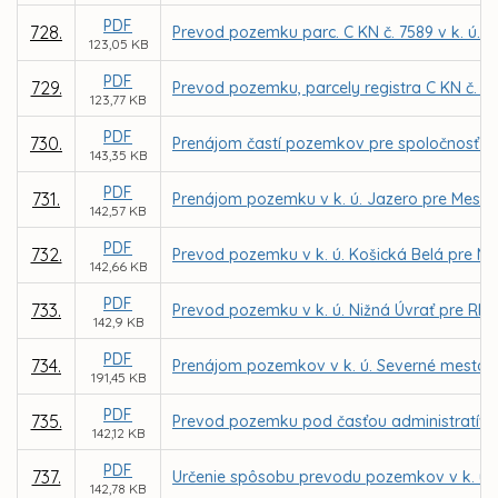
PDF
728.
Prevod pozemku parc. C KN č. 7589 v k. ú. 
123,05 KB
PDF
729.
Prevod pozemku, parcely registra C KN č. 2
123,77 KB
PDF
730.
Prenájom častí pozemkov pre spoločnosť KE
143,35 KB
PDF
731.
Prenájom pozemku v k. ú. Jazero pre Mests
142,57 KB
PDF
732.
Prevod pozemku v k. ú. Košická Belá pre M
142,66 KB
PDF
733.
Prevod pozemku v k. ú. Nižná Úvrať pre RN
142,9 KB
PDF
734.
Prenájom pozemkov v k. ú. Severné mesto, L
191,45 KB
PDF
735.
Prevod pozemku pod časťou administratívnej 
142,12 KB
PDF
737.
Určenie spôsobu prevodu pozemkov v k. ú.
142,78 KB