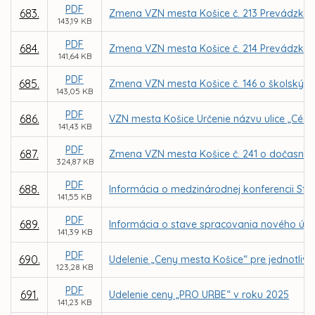
PDF
683.
Zmena VZN mesta Košice č. 213 Prevádzkový
143,19 KB
PDF
684.
Zmena VZN mesta Košice č. 214 Prevádzkov
141,64 KB
PDF
685.
Zmena VZN mesta Košice č. 146 o školskýc
143,05 KB
PDF
686.
VZN mesta Košice Určenie názvu ulice „Cédr
141,43 KB
PDF
687.
Zmena VZN mesta Košice č. 241 o dočasno
324,87 KB
PDF
688.
Informácia o medzinárodnej konferencii Stra
141,55 KB
PDF
689.
Informácia o stave spracovania nového úz
141,39 KB
PDF
690.
Udelenie „Ceny mesta Košice“ pre jednotlivc
123,28 KB
PDF
691.
Udelenie ceny „PRO URBE“ v roku 2025
141,23 KB