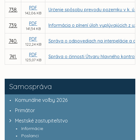
PDF
738.
Určenie spôsobu prevodu pozemku v k. ú. 
142,06 KB
PDF
739.
Informácia o plnení úloh vyplývajúcich z uz
141,54 KB
PDF
740.
Správa o odpovediach na interpelácie a dop
122,24 KB
PDF
741.
Správa o činnosti Útvaru hlavného kontroló
123,07 KB
Samospráva
Komunálne voľby 2026
Primátor
Mestské zastupiteľstvo
Informácie
Poslanci